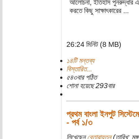
আলোচনা, ইতিহাস পুনরুদ্ধার এবং 
করতে কিছু সাক্ষাৎকারের ...
26:24 মিনিট (8 MB)
১৪টি মন্তব্য
বিস্তারিত...
৫৪৩বার পঠিত
শোনা হয়েছে 293বার
প্রথম বাংলা ইনপুট সিস্টেমে
- পর্ব ১/৩
লিখেছেন
বেতারায়তন
(তারিখ: মঙ্