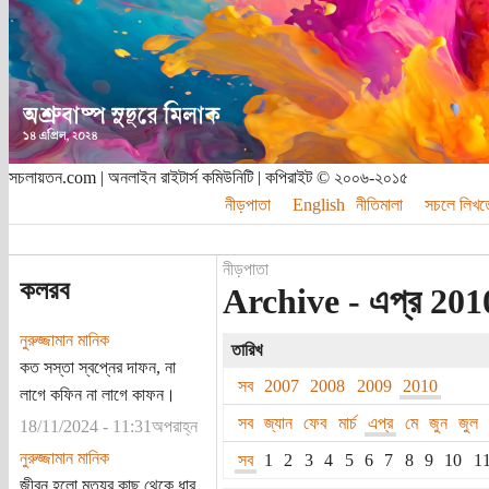
সচলায়তন.com | অনলাইন রাইটার্স কমিউনিটি | কপিরাইট © ২০০৬-২০১৫
নীড়পাতা
English
নীতিমালা
সচলে লিখত
নীড়পাতা
কলরব
Archive - এপ্র 201
নুরুজ্জামান মানিক
তারিখ
কত সস্তা স্বপ্নের দাফন, না
সব
2007
2008
2009
2010
লাগে কফিন না লাগে কাফন।
সব
জ্যান
ফেব
মার্চ
এপ্র
মে
জুন
জুল
18/11/2024 - 11:31অপরাহ্ন
নুরুজ্জামান মানিক
সব
1
2
3
4
5
6
7
8
9
10
1
জীবন হলো মৃত্যুর কাছ থেকে ধার