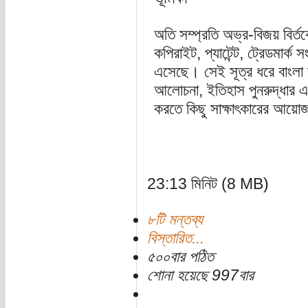
অতি সম্প্রতি অভ্র-বিজয় বির্ত
কপিরাইট, প্যাটেন্ট, ট্রেডমার্ক
এসেছে। সেই সূত্র ধরে বাংলা ক
আলোচনা, ইতিহাস পুনরুদ্ধার এবং 
করতে কিছু সাক্ষাৎকারের আয়ো
23:13 মিনিট (8 MB)
৮টি মন্তব্য
বিস্তারিত...
৫০০বার পঠিত
শোনা হয়েছে 997বার