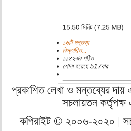
15:50 মিনিট (7.25 MB)
১৬টি মন্তব্য
বিস্তারিত...
১১৪২বার পঠিত
শোনা হয়েছে 517বার
প্রকাশিত লেখা ও মন্তব্যের দায় 
সচলায়তন কর্তৃপক্
কপিরাইট © ২০০৬-২০২০ | সচ