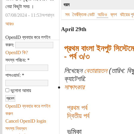
ধরন
নেয়া কিছুটা সময় ।
সব
নৈর্বক্তিক ভোট
অডিও
ব্লগ
বইয়ের পৃষ্
07/08/2024 - 11:53অপরাহ্ন
আরও
April 29th
OpenID ব্যবহার করে লগইন
করুন:
প্রথম বাংলা ইনপুট সিস্টেমে
OpenID কি?
- পর্ব ৩/৩
সদস্য পরিচয়:
*
লিখেছেন
বেতারায়তন
(তারিখ: বিষ্
পাসওয়ার্ড:
*
ক্যাটেগরি:
সাক্ষাৎকার
ভুলোনা আমায়
OpenID ব্যবহার করে লগইন
প্রথম পর্ব
করুন
দ্বিতীয় পর্ব
Cancel OpenID login
সদস্য নিবন্ধন
ভূমিকা