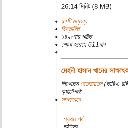
26:14 মিনিট (8 MB)
১৫টি মন্তব্য
বিস্তারিত...
১৪২০বার পঠিত
শোনা হয়েছে 511বার
মেহদী হাসান খানের সাক্ষাৎক
লিখেছেন
বেতারায়তন
(তারিখ: রব
ক্যাটেগরি:
সাক্ষাৎকার
প্রথম পর্ব
ভূমিকা