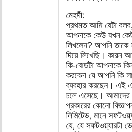
মেহদী:
প্রথমত আমি যেটা বলব,
আপনাকে কেউ যখন কেউ জি
লিখলেন? আপনি তাকে সর
দিয়ে লিখেছি। কারন আ
কি-বোর্ডটা আপনাকে ক
করবেনা যে আপনি কি লা
ব্যবহার করছেন। এই এ
চলে এসেছে। আমাদের এখ
প্রকারের কোনো বিজ্ঞাপন
লিমিটেড, মানে সফটওয়্
যে, যে সফটওয়্যারটা ড