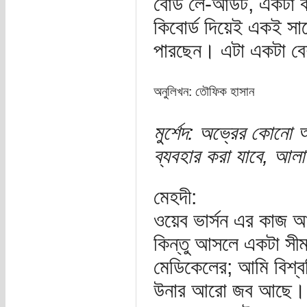
বোর্ড লে-আউট, একটা
কিবোর্ড দিয়েই একই স
পারছেন। এটা একটা বেশ
অনুলিখন: তৌফিক হাসান
মুর্শেদ: অভ্রের কোনো
ব্যবহার করা যাবে, আল
মেহদী:
ওয়েব ভার্সন এর কাজ 
কিন্তু আসলে একটা সীমা
মেডিকেলের; আমি বিশ্ব
উনার আরো জব আছে। এ