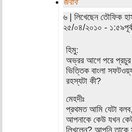
জবাব
৬ | লিখেছেন তৌফিক হাস
২৫/০৪/২০১০ - ১:৫৯পূর্ব
হিমু:
অভ্রর আগে পরে প্রচুর 
ভিত্তিক বাংলা সফটওয়
রহস্যটা কী?
মেহদীঃ
প্রথমত আমি যেটা বলব,
আপনাকে কেউ যখন কেউ জি
লিখলেন? আপনি তাকে সর