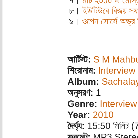
৭।
মার্চ ২০১০ এ মোস্ত
৮।
ইউটিউবে বিজয় সফট
৯।
ওপেন সোর্সে অভ্র
আর্টিস্ট:
S M Mahb
শিরোনাম:
Interview
Album:
Sachalay
অনুসরণ:
1
Genre:
Interview
Year:
2010
দৈর্ঘ্য:
15:50 মিনিট 
ফরমেট:
MP3 Stere