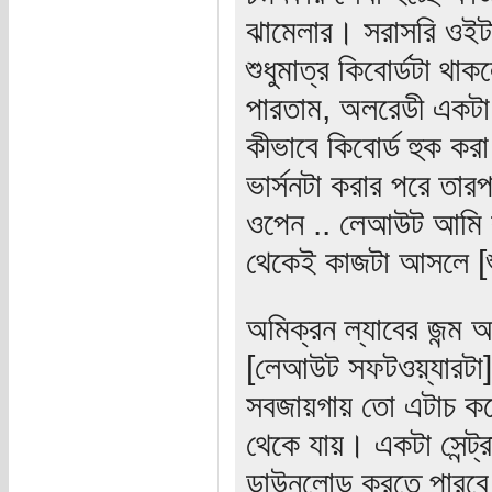
ঝামেলার। সরাসরি ওইট
শুধুমাত্র কিবোর্ডটা থ
পারতাম, অলরেডী একটা 
কীভাবে কিবোর্ড হুক কর
ভার্সনটা করার পরে তা
ওপেন .. লেআউট আমি ক
থেকেই কাজটা আসলে [শ
অমিক্রন ল্যাবের জন্ম 
[লেআউট সফটওয়্যারটা] 
সবজায়গায় তো এটাচ কর
থেকে যায়। একটা সেন্ট
ডাউনলোড করতে পারবে 