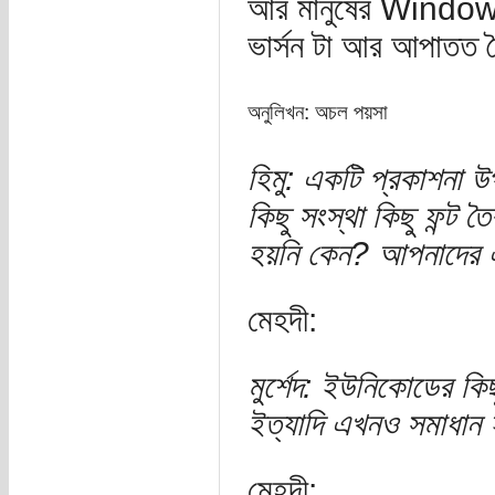
আর মানুষের Window
ভার্সন টা আর আপাতত 
অনুলিখন: অচল পয়সা
হিমু: একটি প্রকাশনা 
কিছু সংস্থা কিছু ফন্ট 
হয়নি কেন? আপনাদের এ 
মেহদী:
মুর্শেদ: ইউনিকোডের কিছ
ইত্যাদি এখনও সমাধান 
মেহদী: