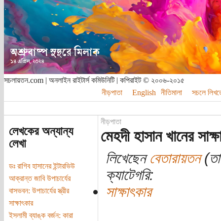
সচলায়তন.com | অনলাইন রাইটার্স কমিউনিটি | কপিরাইট © ২০০৬-২০১৫
নীড়পাতা
English
নীতিমালা
সচলে লিখত
নীড়পাতা
লেখকের অন্যান্য
মেহদী হাসান খানের সাক্ষা
লেখা
লিখেছেন
বেতারায়তন
(তা
ডঃ রাগিব হাসানের ইন্টারভিউ
ক্যাটেগরি:
আক্রান্ত জাবি উপাচার্যের
সাক্ষাৎকার
বাসভবন: উপাচার্যের স্ত্রীর
সাক্ষাৎকার
ইসলামী ব্যাঙ্ক বর্জন: কারা