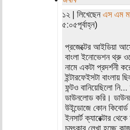
১২ | লিখেছেন
এস এম মাহ
৫:০৫পূর্বাহ্ন)
প্রজেক্টের আইডিয়া 
বাংলা ইনোভেশন থ্রু ওপ
নামে একটা প্রদর্শনী 
ইন্টারফেইসটা বাংলায় ছ
ফন্টও বানিয়েছিলো নি...
ডাউনলোড করি। ডাউনলো
উইন্ডোজে কোন কিবোর্ড
ইনসার্ট ক্যারেক্টার থেক
চমৎকার লেখা হচ্ছে কা