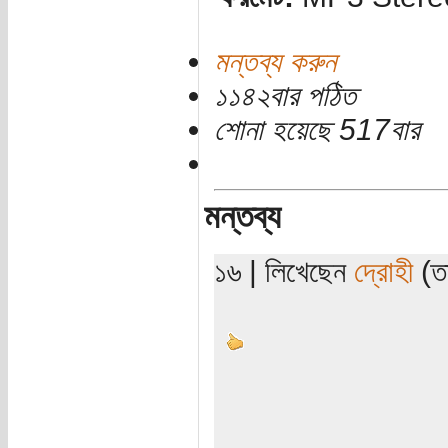
মন্তব্য করুন
১১৪২বার পঠিত
শোনা হয়েছে 517বার
মন্তব্য
১৬ | লিখেছেন
দ্রোহী
(তা