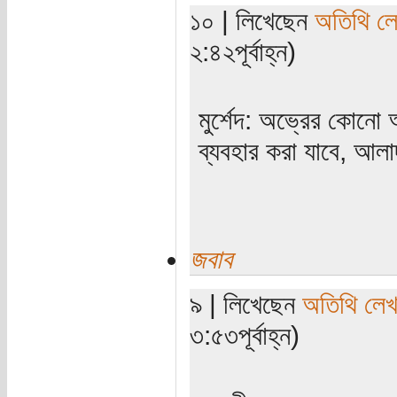
১০ | লিখেছেন
অতিথি ল
২:৪২পূর্বাহ্ন)
মুর্শেদ: অভ্রের কোনো
ব্যবহার করা যাবে, আল
জবাব
৯ | লিখেছেন
অতিথি লে
৩:৫৩পূর্বাহ্ন)