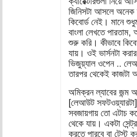
ক্যারেক্টারগুলা নিয়ে আ
জিনিসটা আসলে অনেক 
কিবোর্ড নেই। মানে শুধ
বাংলা লেখতে পারতাম, 
শুরু করি। কীভাবে কিবোর
যায়। ওই ভার্সনটা কর
ভিজুয়্যাল ওপেন .. ল
তারপর থেকেই কাজটা আ
অমিক্রন ল্যাবের জন্ম 
[লেআউট সফটওয়্যারটা] 
সবজায়গায় তো এটাচ কর
থেকে যায়। একটা সেন্ট
করতে পারবে বা টেস্ট 