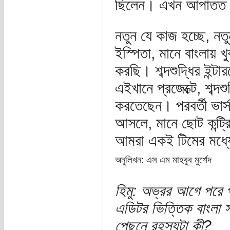
ছিলেন। এখন আপাতত 
নতুন যে কাজ হচ্ছে, নতু
ইস্পিতা, মানে বাংলায় 
করছি। শব্দশুদ্ধির ইন্
এইখানে প্রজেক্টে, শব্দ
করতেছেন। পরবর্তী ভার
আসলে, মানে ছোট কন্ট্
আমরা একই টিমের মধ্য
অনুলিখন: এস এম মাহবুব মুর্শেদ
হিমু: অভ্রর আগে পরে প
এডিটর ভিত্তিক বাংলা 
পেছনে রহস্যটা কী?