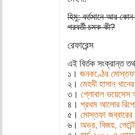
হিমু: বর্তমানে আর কো
পরবর্তী চমক কী?
রেফারেন্স
এই বির্তক সংক্রান্ত ত
১।
জনকণ্ঠের মোস্তফা 
২।
মেহদী হাসান খানের
৩।
গ্লোবাল ভয়েসেস 
৪।
প্রথম আলোর রিপোর
৫।
মোস্তফা জব্বারে
৬।
অভ্র, বিজয়, পেটেন্