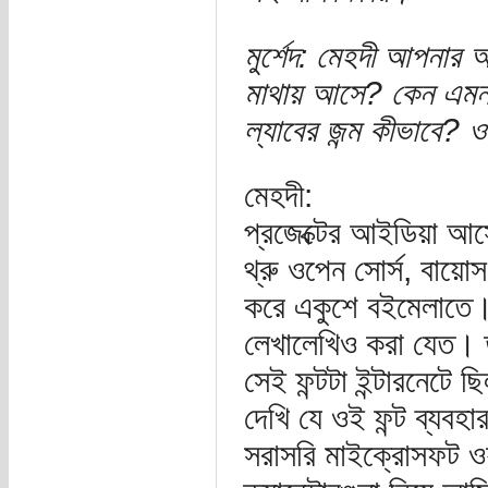
মুর্শেদ: মেহদী আপনার অ
মাথায় আসে? কেন এমন এ
ল্যাবের জন্ম কীভাবে? ও
মেহদী:
প্রজেক্টের আইডিয়া আ
থ্রু ওপেন সোর্স, বায়োস
করে একুশে বইমেলাতে। 
লেখালেখিও করা যেত। তা
সেই ফন্টটা ইন্টারনেট
দেখি যে ওই ফন্ট ব্যব
সরাসরি মাইক্রোসফট ওয়ার