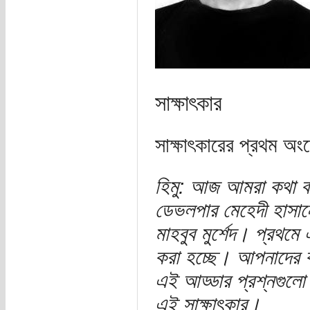
সাক্ষাৎকার
সাক্ষাৎকারের প্রথম অং
হিমু: আজ আমরা কথা ব
ডেভলপার মেহেদী হাসান
মাহবুব মুর্শেদ। প্রথম
করা হচ্ছে। আপনাদের
এই আড্ডার প্রশ্নগুলো
এই সাক্ষাৎকার।