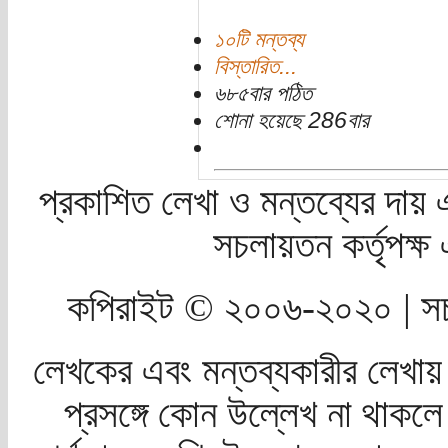
১০টি মন্তব্য
বিস্তারিত...
৬৮৫বার পঠিত
শোনা হয়েছে 286বার
প্রকাশিত লেখা ও মন্তব্যের দায় 
সচলায়তন কর্তৃপক্
কপিরাইট © ২০০৬-২০২০ | সচ
লেখকের এবং মন্তব্যকারীর লেখায়
প্রসঙ্গে কোন উল্লেখ না থাকলে স