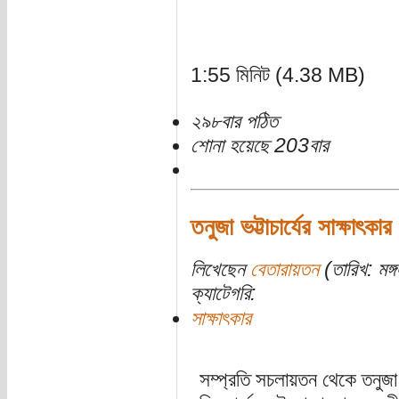
1:55 মিনিট (4.38 MB)
২৯৮বার পঠিত
শোনা হয়েছে 203বার
তনুজা ভট্টাচার্যের সাক্ষাৎকার
লিখেছেন
বেতারায়তন
(তারিখ: মঙ্
ক্যাটেগরি:
সাক্ষাৎকার
সম্প্রতি সচলায়তন থেকে তনুজা ভ