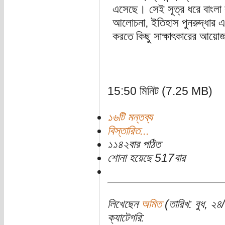
এসেছে। সেই সূত্র ধরে বাংলা ক
আলোচনা, ইতিহাস পুনরুদ্ধার এবং 
করতে কিছু সাক্ষাৎকারের আয়
15:50 মিনিট (7.25 MB)
১৬টি মন্তব্য
বিস্তারিত...
১১৪২বার পঠিত
শোনা হয়েছে 517বার
লিখেছেন
অমিত
(তারিখ: বুধ, ২
ক্যাটেগরি: