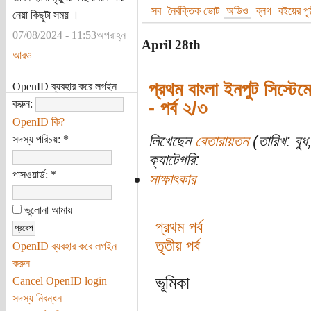
সব
নৈর্বক্তিক ভোট
অডিও
ব্লগ
বইয়ের পৃষ্
নেয়া কিছুটা সময় ।
07/08/2024 - 11:53অপরাহ্ন
April 28th
আরও
প্রথম বাংলা ইনপুট সিস্টেমে
OpenID ব্যবহার করে লগইন
করুন:
- পর্ব ২/৩
OpenID কি?
লিখেছেন
বেতারায়তন
(তারিখ: বুধ
সদস্য পরিচয়:
*
ক্যাটেগরি:
পাসওয়ার্ড:
*
সাক্ষাৎকার
ভুলোনা আমায়
প্রথম পর্ব
তৃতীয় পর্ব
OpenID ব্যবহার করে লগইন
করুন
ভূমিকা
Cancel OpenID login
সদস্য নিবন্ধন