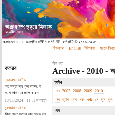
সচলায়তন.com | অনলাইন রাইটার্স কমিউনিটি | কপিরাইট © ২০০৬-২০১৫
নীড়পাতা
English
নীতিমালা
সচলে লিখত
নীড়পাতা
কলরব
Archive - 2010 - 
নুরুজ্জামান মানিক
তারিখ
কত সস্তা স্বপ্নের দাফন, না
সব
2007
2008
2009
2010
লাগে কফিন না লাগে কাফন।
সব
জ্যান
ফেব
মার্চ
এপ্র
মে
জুন
জুল
18/11/2024 - 11:31অপরাহ্ন
নুরুজ্জামান মানিক
ধরন
জীবন হলো মৃত্যুর কাছ থেকে ধার