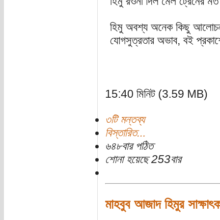
হিমু রওনা দিল মেল ট্রেনের ম
হিমু অবশ্য অনেক কিছু আলোচ
যোগসুত্রতার অভাব, বই প্রকাশ
15:40 মিনিট (3.59 MB)
৩টি মন্তব্য
বিস্তারিত...
৬৪৮বার পঠিত
শোনা হয়েছে 253বার
মাহবুব আজাদ হিমুর সাক্ষাৎক