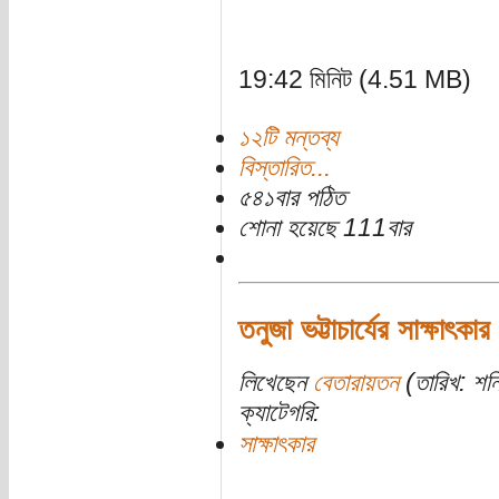
19:42 মিনিট (4.51 MB)
১২টি মন্তব্য
বিস্তারিত...
৫৪১বার পঠিত
শোনা হয়েছে 111বার
তনুজা ভট্টাচার্যের সাক্ষাৎকার
লিখেছেন
বেতারায়তন
(তারিখ: শন
ক্যাটেগরি:
সাক্ষাৎকার