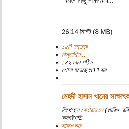
করতে কিছু সাক্ষাৎকার...
26:14 মিনিট (8 MB)
১৫টি মন্তব্য
বিস্তারিত...
১৪২০বার পঠিত
শোনা হয়েছে 511বার
মেহদী হাসান খানের সাক্ষাৎক
লিখেছেন
বেতারায়তন
(তারিখ: রব
ক্যাটেগরি:
সাক্ষাৎকার