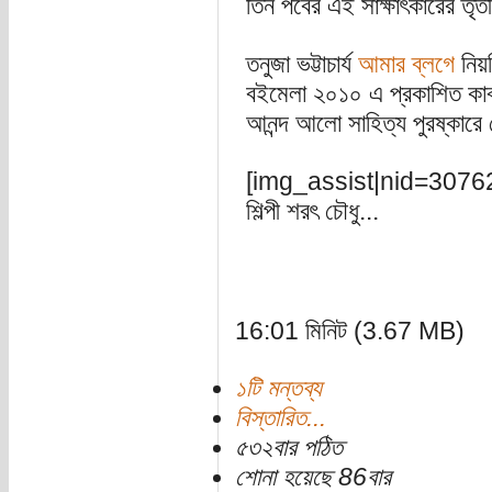
তিন পর্বের এই সাক্ষাৎকারের তৃ
তনুজা ভট্টাচার্য
আমার ব্লগে
নিয়ম
বইমেলা ২০১০ এ প্রকাশিত কাব্য
আনন্দ আলো সাহিত্য পুরষ্কার
[img_assist|nid=30762|ti
শিল্পী শরৎ চৌধু...
16:01 মিনিট (3.67 MB)
১টি মন্তব্য
বিস্তারিত...
৫৩২বার পঠিত
শোনা হয়েছে 86বার