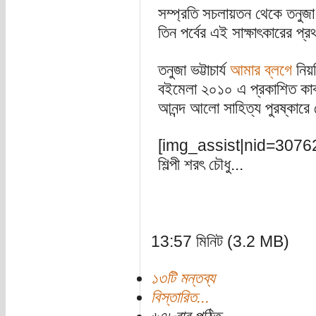
সম্প্রতি সচলায়তন থেকে তনুজা ভ
তিন পর্বের এই সাক্ষাৎকারের প্
তনুজা ভট্টাচার্য
আমার ব্লগে
নিয়ম
বইমেলা ২০১০ এ প্রকাশিত কাব্য
আনন্দ আলো সাহিত্য পুরষ্কার
[img_assist|nid=30762|ti
শিল্পী শরৎ চৌধু...
13:57 মিনিট (3.2 MB)
১৩টি মন্তব্য
বিস্তারিত...