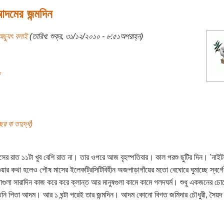
মের জন্মদিন
ছ্যুৎ বলাই
(তারিখ: শুক্র, ৩১/১২/২০১০ - ৮:৫১অপরাহ্ন)
র বা তদুর্দ্ধ)
াসের রাত ১১টা খুব বেশি রাত না। তার ওপরে আজ বৃহস্পতিবার। কাল পরশু ছুটির দিন। 'নাইট
য়ার কথা হলেও পৌষ মাসের ইলেকট্রিসিটিবিহীন অজপাড়াগাঁয়ের মতো বেঘোরে ঘুমাচ্ছে স্বর্গ
গুলা সারাদিন কাজ করে করে ক্লান্ত আর মানুষগুলা কামে কামে গলদঘর্ম। শুধু একজনের চোখ
নি পিতা আদম। আর ১ ঘন্টা পরেই তার জন্মদিন। আদম কোনো বিগত জমিদার চৌধুরী, সৈয়দ ক