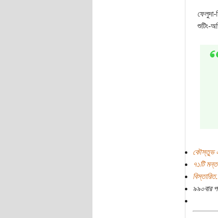
ফেলুদা-
শুটিং-অ
কৌস্তুভ 
৭১টি মন্ত
বিস্তারিত.
৯৯০বার প