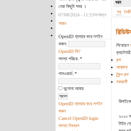
ধরন
নেয়া কিছুটা সময় ।
সব
নৈর্
07/08/2024 - 11:53অপরাহ্ন
আরও
রিডিউস
OpenID ব্যবহার করে লগইন
করুন:
লিখেছেন
শ
OpenID কি?
ক্যাটেগরি:
সদস্য পরিচয়:
*
গল্প
আব্‌জাব্‌
পাসওয়ার্ড:
*
টুকুন গল্প
সববয়সী
ভুলোনা আমায়
রিসাইক
OpenID ব্যবহার করে লগইন
করুন
২০১০ সা
Cancel OpenID login
টাইম স্
সদস্য নিবন্ধন
মৃত্যু 