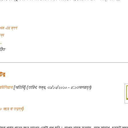
খক এর ব্লগ
ব্য
..
ঠিত
টর
াউলিয়ানা
[অতিথি] (তারিখ: শুক্র, ৩১/১২/২০১০ - ৫:১৩অপরাহ্ন)
বছর বা তদুর্দ্ধ)
রা প্রায় পনের বছর আগের একটা গল্প শুনি। গল্পের নায়ক ফরহাদ- বয়স সাতাশ, ছয়ফুট লম্বা