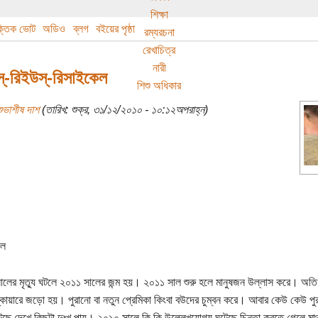
শিক্ষা
বক্তিক ভোট
অডিও
ব্লগ
বইয়ের পৃষ্ঠা
রম্যরচনা
রেখাচিত্র
নারী
্‌-রিইউস্‌-রিসাইকেল
শিশু অধিকার
ুভাশীষ দাশ
(তারিখ: শুক্র, ৩১/১২/২০১০ - ১০:১২অপরাহ্ন)
েল
লের মৃত্যু ঘটলে ২০১১ সালের জন্ম হয়। ২০১১ সাল শুরু হলে মানুষজন উল্লাস করে। অতি
কোয়ারে জড়ো হয়। পুরানো বা নতুন প্রেমিকা কিংবা বউদের চুম্বন করে। আবার কেউ কেউ পু
ঘটেছে দেখে কিছুটা দুঃখ পায়। ২০১০ সালে কি কি উল্লেখযোগ্য ঘটেছে চিন্তা করতে গেলে মা