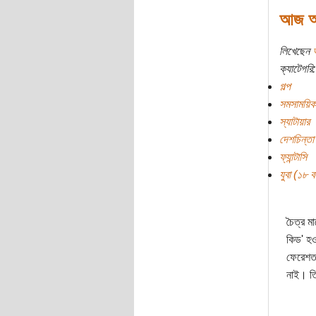
আজ আদ
লিখেছেন
অ
ক্যাটেগরি:
গল্প
সমসাময়িক
স্যাটায়ার
দেশচিন্তা
ফ্যান্টাসি
যুবা (১৮ বছ
চৈত্র ম
কিড' হও
ফেরেশতা
নাই। তি