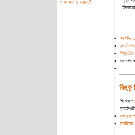
পাসওয়ার্ড হারিয়েছে?
ঠিকমতো 
শুভাশীষ দ
২৩টি মন্ত
বিস্তারিত.
৫৪০বার প
রিঙ্কু
লিখেছেন
ক্যাটেগরি:
ব্লগরব্লগ
চলচ্চিত্র