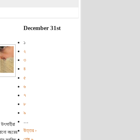
December 31st
১
২
৩
৪
৫
৬
৭
৮
৯
…
 উৎসাহীরা
উত্তর ›
রানো বছরের
শেষ »
থায় সবকিছু