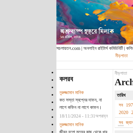
সচলায়তন.com | অনলাইন রাইটার্স কমিউনিটি | ক
নীড়পাতা
নীড়পাতা
কলরব
Arch
নুরুজ্জামান মানিক
তারিখ
কত সস্তা স্বপ্নের দাফন, না
সব
19
লাগে কফিন না লাগে কাফন।
2020
18/11/2024 - 11:31অপরাহ্ন
সব
জ্যা
নুরুজ্জামান মানিক
জীবন হলো মৃত্যুর কাছ থেকে ধার