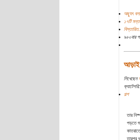
অছ্যুৎ বল
১৭টি মন্ত
বিস্তারিত.
৯৮০বার প
আড়াই
লিখেছেন
ক্যাটেগরি:
গল্প
তার নিষ্
পড়তে শ
কাতরাতে
তারপর থ