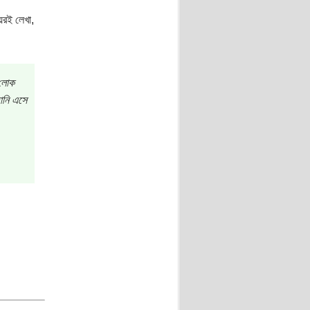
েরই লেখা,
 লোক
ানি এসে