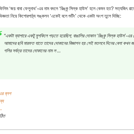
ফিলিম ‘জয় বাবা ফেলুনাথ’-এর নাম বদলে ‘রিঙ্কু সিল্ক হাউস’ হলে কেমন হত? সত্যজিৎ রায়
ভিজ্ঞতা নিয়ে কিশোরপাঠ্য সঙ্কলন ‘একেই বলে শুটিং’ থেকে একটা অংশ তুলে দিচ্ছি:
“একটা ব্যাপারে একটু মুশকিলে পড়তে হয়েছিল; বাঙালির দোকান ‘রিঙ্কু সিল্ক হাউস’-এর
আমাদের ছবি মারফত যাতে তাদের দোকানের বিজ্ঞাপন হয় সেই মতলবে দিনের বেলা কখন জ
গলির সর্বত্র তাদের দোকানের নাম ল ...
এর ব্লগ
ব্য
..
ঠিত