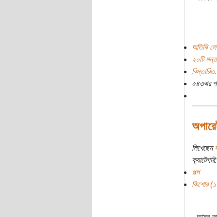
অতিথি লে
২০টি মন্ত
বিস্তারিত.
৫৪৩বার প
অপারে
লিখেছেন
ব
ক্যাটেগরি:
গল্প
কিশোর (১০ 
আসুন আম