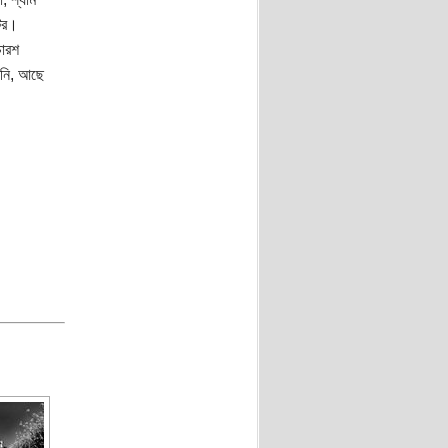
েটর।
চারশ
য়নি, আছে