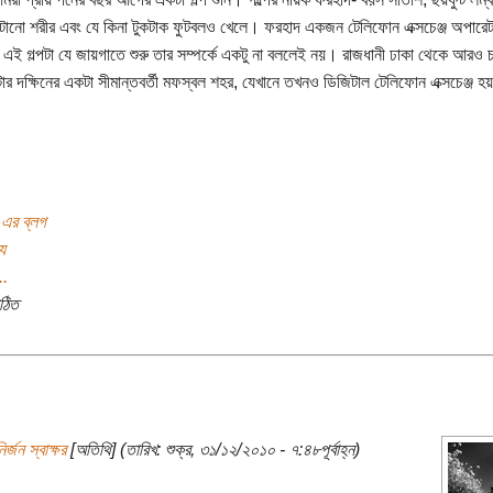
পেটানো শরীর এবং যে কিনা টুকটাক ফুটবলও খেলে। ফরহাদ একজন টেলিফোন এক্সচেঞ্জ অপার
এই গল্পটা যে জায়গাতে শুরু তার সম্পর্কে একটু না বললেই নয়। রাজধানী ঢাকা থেকে আরও 
ার দক্ষিনের একটা সীমান্তবর্তী মফস্বল শহর, যেখানে তখনও ডিজিটাল টেলিফোন এক্সচেঞ্জ হ
.
 এর ব্লগ
য
..
ঠিত
ির্জন স্বাক্ষর
[অতিথি] (তারিখ: শুক্র, ৩১/১২/২০১০ - ৭:৪৮পূর্বাহ্ন)