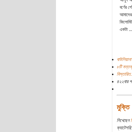
বর্ণের 
আমাদের 
কিলোমিট
একটা ..
বাউলিয়ানা
৮টি মন্তব্
বিস্তারিত.
৪২২বার প
মুক্তি
লিখেছেন
ন
ক্যাটেগরি: