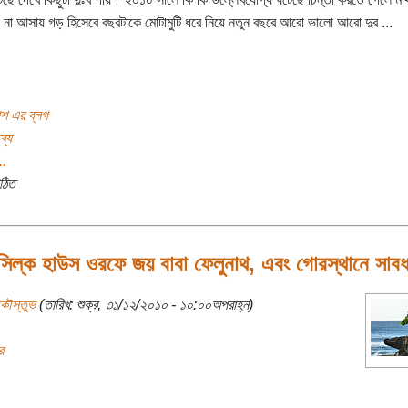
না আসায় গড় হিসেবে বছরটাকে মোটামুটি ধরে নিয়ে নতুন বছরে আরো ভালো আরো দুর ...
াশ এর ব্লগ
ব্য
..
ঠিত
 সিল্ক হাউস ওরফে জয় বাবা ফেলুনাথ, এবং গোরস্থানে সাবধ
কৌস্তুভ
(তারিখ: শুক্র, ৩১/১২/২০১০ - ১০:০০অপরাহ্ন)
র