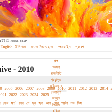
পিরাইট © ২০০৬-২০১৫
English
নীতিমালা
সচলে লিখতে হলে
প্রোফাইল
প্রবেশ
গল্প
ive - 2010
ভ্রমণ
রাজনীতি
প্রযুক্তি
মুক্তিযুদ্ধ
70
2005
2006
2007
2008
2009
2010
2011
2012
2013
2014
খেলাধুলা
2021
2022
2023
2024
2025
অনুবাদ
ন
ফেব
মার্চ
এপ্র
মে
জুন
জুল
আগ
সেপ
অক্টো
নভ
ডিস
বিজ্ঞান
কবিতা