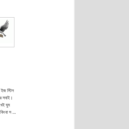
 ইজ স্টিল
ের সবাই।
েই ঘুম
িংবা স ...