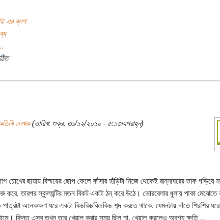
াই এর ব্লগ
ব্য
..
ঠিত
অতিথি লেখক
(তারিখ: শুক্র, ৩১/১২/২০১০ - ৫:১৩অপরাহ্ন)
পাপ চোখের ছায়ায় বিস্ময়ের ছোপ ফেলে কাঁসার হাঁড়িটা নিজে থেকেই রান্নাঘরের তাক গড়িয়ে ম
ুরু করে, তারপর স্কুলঘন্টির মতন বিকট একটা ঠন্‌ করে উঠে। ভোরবেলার ধুলায় পাকা মেঝেতে
 পাত্রটা অনেকক্ষণ ধরে একটা কিচকিচকিচকিচ শব্দ করতে থাকে, যেমনটায় দাঁতে শিরশির ধরে 
ামে। কিন্তু এসব তখন তার খেয়াল করার সময় ছিল না, খেয়াল করলেও অবশ্য ক্ষতি ...