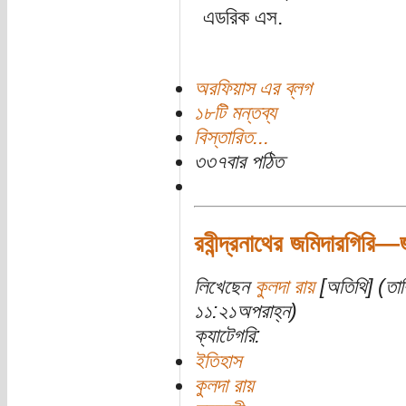
এডরিক এস.
অরফিয়াস এর ব্লগ
১৮টি মন্তব্য
বিস্তারিত...
৩৩৭বার পঠিত
রবীন্দ্রনাথের জমিদারগিরি—জম
লিখেছেন
কুলদা রায়
[অতিথি] (তার
১১:২১অপরাহ্ন)
ক্যাটেগরি:
ইতিহাস
কুলদা রায়