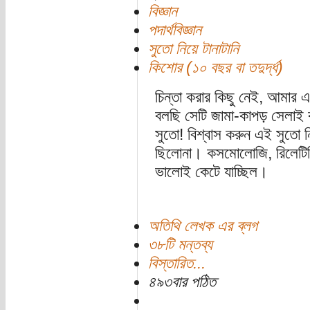
বিজ্ঞান
পদার্থবিজ্ঞান
সুতো নিয়ে টানাটানি
কিশোর (১০ বছর বা তদুর্দ্ধ)
চিন্তা করার কিছু নেই, আমার এ
বলছি সেটি জামা-কাপড় সেলাই
সুতো! বিশ্বাস করুন এই সুতো নিয়
ছিলোনা। কসমোলোজি, রিলেটিভিট
ভালোই কেটে যাচ্ছিল।
অতিথি লেখক এর ব্লগ
৩৮টি মন্তব্য
বিস্তারিত...
৪৯৩বার পঠিত