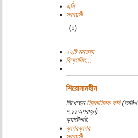
জঙ্গি
সববয়সী
(১)
২২টি মন্তব্য
বিস্তারিত...
শিরোনামহীন
লিখেছেন
ত্রিমাত্রিক কবি
(তারিখ:
৭:১১অপরাহ্ন)
ক্যাটেগরি:
ব্লগরব্লগর
সববয়সী