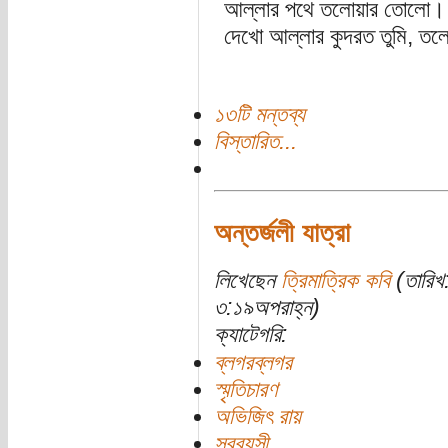
আল্লার পথে তলোয়ার তোলো।
দেখো আল্লার কুদরত তুমি, ত
১৩টি মন্তব্য
বিস্তারিত...
অন্তর্জলী যাত্রা
লিখেছেন
ত্রিমাত্রিক কবি
(তারিখ:
৩:১৯অপরাহ্ন)
ক্যাটেগরি:
ব্লগরব্লগর
স্মৃতিচারণ
অভিজিৎ রায়
সববয়সী