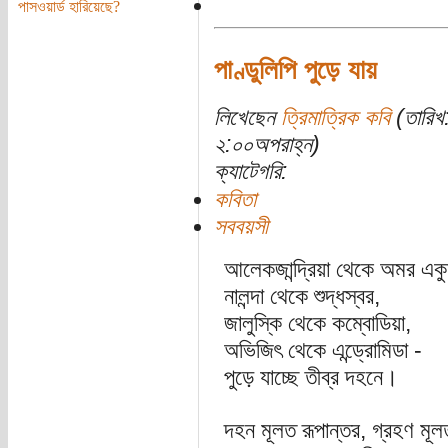
পাসওয়ার্ড হারিয়েছে?
পাণ্ডুলিপি পুড়ে যায়
লিখেছেন
ত্রিমাত্রিক কবি
(তারিখ
২:০০অপরাহ্ন)
ক্যাটেগরি:
কবিতা
সববয়সী
আলেকজান্দ্রিয়া থেকে অমর একু
নালন্দা থেকে শুদ্ধস্বর,
জালুস্কি থেকে কম্বোডিয়া,
অভিজিৎ থেকে এন্ড্রোমিডা -
পুড়ে যাচ্ছে তীব্র দহনে।
দহন মূলত রূপান্তর, গ্রহণ মূ