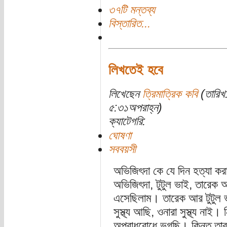
৩৭টি মন্তব্য
বিস্তারিত...
লিখতেই হবে
লিখেছেন
ত্রিমাত্রিক কবি
(তারিখ
৫:৩১অপরাহ্ন)
ক্যাটেগরি:
ঘোষণা
সববয়সী
অভিজিৎদা কে যে দিন হত্যা কর
অভিজিৎদা, টুটুল ভাই, তারেক
এসেছিলাম। তারেক আর টুটুল 
সুস্থ্য আছি, ওনারা সুস্থ্য নাই
অপরাধবোধে ভুগছি। কিন্তু তার