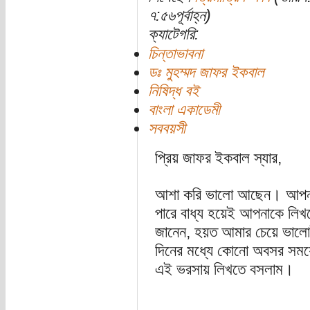
৭:৫৬পূর্বাহ্ন)
ক্যাটেগরি:
চিন্তাভাবনা
ডঃ মুহম্মদ জাফর ইকবাল
নিষিদ্ধ বই
বাংলা একাডেমী
সববয়সী
প্রিয় জাফর ইকবাল স্যার,
আশা করি ভালো আছেন। আপনার 
পারে বাধ্য হয়েই আপনাকে লিখ
জানেন, হয়ত আমার চেয়ে ভালো
দিনের মধ্যে কোনো অবসর সময়
এই ভরসায় লিখতে বসলাম।