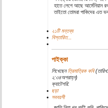
হাতে লেগে আছে আর্মেনিয়ান রক
তাইতো তোমরা পাকিদের এত ভ
২১টি মন্তব্য
বিস্তারিত...
পাইক্কা
লিখেছেন
ত্রিমাত্রিক কবি
(তারিখ
২:৩৪অপরাহ্ন)
ক্যাটেগরি:
ছড়া
সববয়সী
জাতি নিয়া খুব গর্বই করি, পাকি