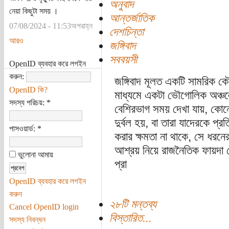
অনুবাদ
নেয়া কিছুটা সময় ।
আন্তর্জাতিক
07/08/2024 - 11:53অপরাহ্ন
দেশচিন্তা
আরও
জঙ্গিবাদ
সববয়সী
OpenID ব্যবহার করে লগইন
করুন:
জঙ্গিবাদ মূলত একটি সামরিক কৌ
OpenID কি?
মাধ্যমে একটা ভৌগোলিক অঞ্চলে
সদস্য পরিচয়:
*
বেশিরভাগ সময় দেখা যায়, কোনো 
দুর্বল হয়, বা তারা যাদেরকে প্র
পাসওয়ার্ড:
*
করার ক্ষমতা না থাকে, সে ধরন
আশ্রয় নিয়ে রাজনৈতিক ফায়দা ল
ভুলোনা আমায়
প্রা
OpenID ব্যবহার করে লগইন
করুন
২৮টি মন্তব্য
Cancel OpenID login
বিস্তারিত...
সদস্য নিবন্ধন