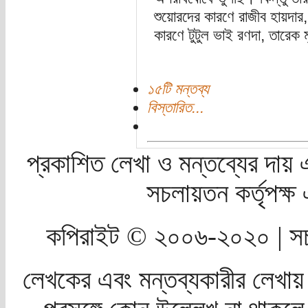
শুয়োরদের কারণে রাজীব হায়দার
কারণে টুটুল ভাই রণদা, তারেক ম
১৫টি মন্তব্য
বিস্তারিত...
প্রকাশিত লেখা ও মন্তব্যের দায় 
সচলায়তন কর্তৃপক্
কপিরাইট © ২০০৬-২০২০ | সচ
লেখকের এবং মন্তব্যকারীর লেখায়