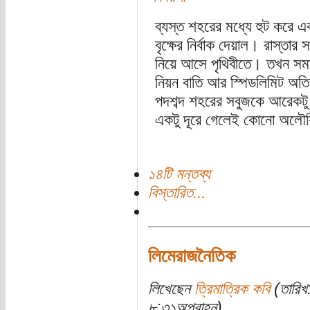
ব্যস্ত শহরের মধ্যে হুট করে এক
বৃক্ষের নির্বাক দেয়াল। রাস্তার
নিয়ে আসে পৃথিবীতে। তখন সমস
নিয়ন বাতি আর স্পিডলিমিট অত
পদশব্দ শহরের সবুজকে আরেকটু ন
একটু দূরে গেলেই কোনো অলৌকিক
১৪টি মন্তব্য
বিস্তারিত...
লিমেরাজনৈতিক
লিখেছেন
ত্রিমাত্রিক কবি
(তারিখ:
৮:৩১অপরাহ্ন)