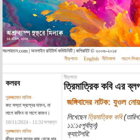
সচলায়তন.com | অনলাইন রাইটার্স কমিউনিটি | কপিরাইট © ২০০৬-২০১৫
নীড়পাতা
English
নীতিমালা
সচলে লিখত
নীড়পাতা
কলরব
ত্রিমাত্রিক কবি এর ব্ল
নুরুজ্জামান মানিক
জঙ্গিবাদের নাটক: যুওল নোয়
কত সস্তা স্বপ্নের দাফন, না
লাগে কফিন না লাগে কাফন।
লিখেছেন
ত্রিমাত্রিক কবি
(তারিখ:
18/11/2024 - 11:31অপরাহ্ন
১১:১৫পূর্বাহ্ন)
নুরুজ্জামান মানিক
ক্যাটেগরি:
জীবন হলো মৃত্যুর কাছ থেকে ধার