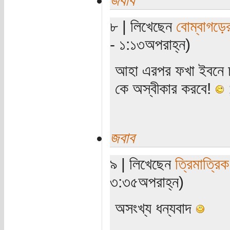
জবাব
৮ | লিখেছেন
বোম্বাগড়ের
- ১:১৩অপরাহ্ন)
আহা এরপর ফখা ইবনে চখ
কে অস্বীকার করবে!
জবাব
৯ | লিখেছেন
ত্রিমাত্রি
৩:৩৫অপরাহ্ন)
অসংখ্য ধন্যবাদ