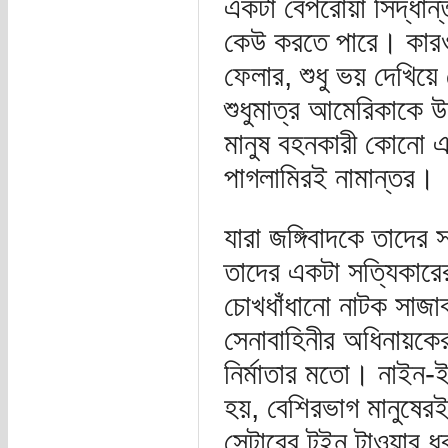
একটা বেপরোয়া সিদ্ধ
কেউ করতে পারে। কারও
ফেলার, শুধু ভয় দেখিয়ে
শুধুমাত্র আমেরিকাকে উ
মানুষ বহনকারী কোনো 
পাগলামিরই নামান্তর।
যারা জঙ্গিবাদকে তাদে
তাদের একটা সত্যিকারের
চোখধাঁধানো নাটক সাজাবা
সেনাবাহিনীর অধিনায়কে
নির্মাতার মতো। নাইন-ই
হয়, বেশিরভাগ মানুষেরই 
সেন্টারের টুইন টাওয়ার