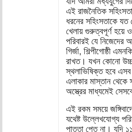
যদি আমরা মধ্যযুগের দ
এই রাজনৈতিক সহিংসতার
ধরনের সহিংসতাকে যত ব
খেলায় গুরুত্বপূর্ণ হয়ে
পরিবারই যে নিজেদের অস্
গির্জা, শিল্পীগোষ্ঠী এমন
রাখত। যখন কোনো উচ্
স্থলাভিষিক্ত হবে এসব ন
এলাকার মাস্তান থেকে সা
অস্ত্রের মাধ্যমেই সে
এই রকম সময়ে জঙ্গিবাদে
যথেষ্ট উল্লেখযোগ্য পর
পাত্তা পেত না। যদি ১