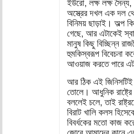
ইউরো, লক্ষ লক্ষ সৈন্
অস্ত্রের দখল এক দল 
বিনিময় ছাড়াই। অল্প ক
গেছে, আর এটাকেই স্ব
মানুষ কিছু বিচ্ছিন্ন রা
হুমকিস্বরূপ বিবেচনা 
আওয়াজ করতে পারে এট
আর ঠিক এই জিনিসটিই এ
তোলে। আধুনিক রাষ্ট্রে
বললেই চলে, তাই রাষ্ট
বিরাট খালি কলস হিসেব
বিবর্ধকের মতো কাজ ক
জোরে আমাদের কানে এসে