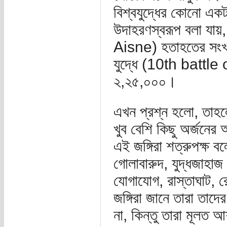
বিশ্বযুদ্ধের কোনো এক
উদাহরণস্বরূপ বলা যায়,
Aisne) হতাহতের সংখ্
যুদ্ধে (10th battle 
২,২৫,০০০।
এখন প্রশ্ন হলো, তাহলে
খুব বেশি কিছু অর্জন
এই জঙ্গিরা শত্রুপক্ষ বল
গোলাবারুদ, যুদ্ধজাহা
যোগাযোগ, রাস্তাঘাট, 
জঙ্গিরা জানে তারা তাদ
না, কিন্তু তারা মূলত 