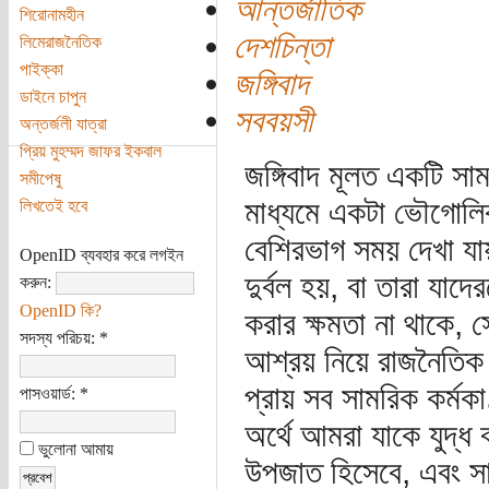
আন্তর্জাতিক
শিরোনামহীন
দেশচিন্তা
লিমেরাজনৈতিক
পাইক্কা
জঙ্গিবাদ
ডাইনে চাপুন
সববয়সী
অন্তর্জলী যাত্রা
প্রিয় মুহম্মদ জাফর ইকবাল
জঙ্গিবাদ মূলত একটি সা
সমীপেষু
মাধ্যমে একটা ভৌগোলিক
লিখতেই হবে
বেশিরভাগ সময় দেখা যায়
OpenID ব্যবহার করে লগইন
দুর্বল হয়, বা তারা যাদে
করুন:
OpenID কি?
করার ক্ষমতা না থাকে,
সদস্য পরিচয়:
*
আশ্রয় নিয়ে রাজনৈতিক 
প্রায় সব সামরিক কর্মকা
পাসওয়ার্ড:
*
অর্থে আমরা যাকে যুদ্ধ 
ভুলোনা আমায়
উপজাত হিসেবে, এবং সা