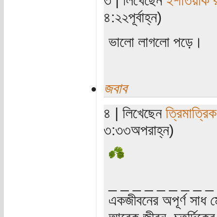
৩ | লিখেছেন
ইশতিয়াক 
৪:২২পূর্বাহ্ন)
ভালো লাগলো পড়ে।
জবাব
৪ | লিখেছেন
ত্রিমাত্রি
৩:৩৩অপরাহ্ন)
_ _ _ _ _ _ _ _ _
একজীবনের অপূর্ণ সাধ ম