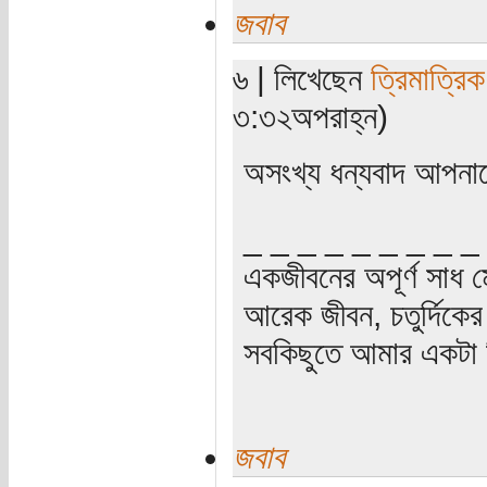
জবাব
৬ | লিখেছেন
ত্রিমাত্রি
৩:৩২অপরাহ্ন)
অসংখ্য ধন্যবাদ আপনা
_ _ _ _ _ _ _ _ _
একজীবনের অপূর্ণ সাধ ম
আরেক জীবন, চতুর্দিকের স
সবকিছুতে আমার একটা হ
জবাব