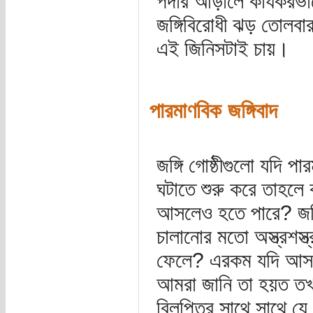
পর্দার আড়ালে কার্যকর
জঙ্গিবিরোধী ঝড় তোলবা
এই জিনিসটাই চায়।
পারমাণবিক জঙ্গিবাদ
জঙ্গি গোষ্ঠীগুলো যদি পা
ঘটাতে শুরু করে তাহলে
আসলেও হতে পারে? জঙ্গি
চালানোর মতো অস্ত্রশস্
ফেলে? এরকম যদি আসলে
আমরা জানি তা হয়ত তখন 
বিলুপ্তির সাথে সাথে য