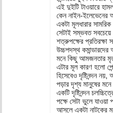
এই দুইটি টাওয়ারে হামল
কেন নাইন-ইলেভেনের অন
একটা মূলধারার সামরিক 
সেটাই সম্ভবত সবচেয়ে
শত্রুপক্ষের প্রতিরক্ষা
উচ্চপদস্থ কমান্ডারদে
মনে কিছু আমজনতার মৃত্য
এটার মূল কারণ হলো পে
হিসেবেও দৃষ্টিনন্দন নয়, অ
পড়ার দৃশ্য মানুষের মন
একটি দৃষ্টিনন্দন চলচ্চ
পক্ষে সেটা ভুলে যাওয়া
আসলে একটা নাটকের মতো