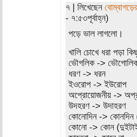
৭ | লিখেছেন
বোম্বাগড়ের
- ৭:৫৩পূর্বাহ্ন)
পড়ে ভাল লাগলো।
খালি চোখে ধরা পড়া কিছু
ভৌগলিক -> ভৌগোলি
ধরণ -> ধরন
ইওরোপ -> ইউরোপ
অপ্রোয়োজনীয় -> অপ্
উদহরণ -> উদাহরণ
কোনোদিন -> কোনদিন (দ
কোনো -> কোন (দুইটাই 