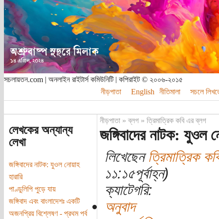
সচলায়তন.com | অনলাইন রাইটার্স কমিউনিটি | কপিরাইট © ২০০৬-২০১৫
নীড়পাতা
English
নীতিমালা
সচলে লিখত
নীড়পাতা
»
ব্লগ
»
ত্রিমাত্রিক কবি এর ব্লগ
লেখকের অন্যান্য
জঙ্গিবাদের নাটক: যুওল ন
লেখা
লিখেছেন
ত্রিমাত্রিক কব
জঙ্গিবাদের নাটক: যুওল নোয়াহ
১১:১৫পূর্বাহ্ন)
হারারি
ক্যাটেগরি:
পাণ্ডুলিপি পুড়ে যায়
জঙ্গিবাদ এবং বাংলাদেশঃ একটি
অনুবাদ
অজনপ্রিয় বিশ্লেষণ - প্রথম পর্ব