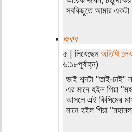
আরেক জীবন, চতুর্দিকের স
সবকিছুতে আমার একটা হ
জবাব
৫ | লিখেছেন
অতিথি লে
৬:১৮পূর্বাহ্ন)
ভাই শব্দটা "তাই-চাই" 
এর মানে হইল গিয়া "মহ
আসলে এই কিসিমের মার
মানে হইল গিয়া "মহামল