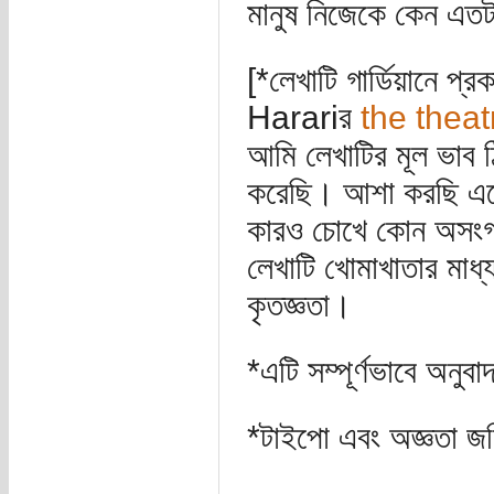
মানুষ নিজেকে কেন এতট
[*লেখাটি গার্ডিয়ানে
Harariর
the theat
আমি লেখাটির মূল ভাব ঠ
করেছি। আশা করছি এতে
কারও চোখে কোন অসংগতি
লেখাটি খোমাখাতার মাধ্
কৃতজ্ঞতা।
*এটি সম্পূর্ণভাবে অন
*টাইপো এবং অজ্ঞতা জন