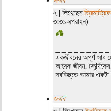
জবাব
২ | লিখেছেন
ত্রিমাত্রি
৩:৩১অপরাহ্ন)
_ _ _ _ _ _ _ _ _
একজীবনের অপূর্ণ সাধ ম
আরেক জীবন, চতুর্দিকের স
সবকিছুতে আমার একটা হ
জবাব