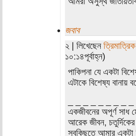
আমরা অসুস্থ জাতীয়তাবা
জবাব
২ | লিখেছেন
ত্রিমাত্রি
১০:১৪পূর্বাহ্ন)
পাকিপনা যে একটা বিশে
এটাকে বিশেষ্য বানায়
_ _ _ _ _ _ _ _ _
একজীবনের অপূর্ণ সাধ ম
আরেক জীবন, চতুর্দিকের স
সবকিছুতে আমার একটা হ