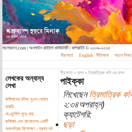
সচলায়তন.com | অনলাইন রাইটার্স কমিউনিটি | কপিরাইট © ২০০৬-২০১৫
নীড়পাতা
English
নীতিমালা
সচলে লিখত
নীড়পাতা
»
ব্লগ
»
ত্রিমাত্রিক কবি এর ব্লগ
লেখকের অন্যান্য
পাইক্কা
লেখা
লিখেছেন
ত্রিমাত্রিক কব
জঙ্গিবাদের নাটক: যুওল নোয়াহ
২:৩৪অপরাহ্ন)
হারারি
ক্যাটেগরি:
পাণ্ডুলিপি পুড়ে যায়
জঙ্গিবাদ এবং বাংলাদেশঃ একটি
ছড়া
অজনপ্রিয় বিশ্লেষণ - প্রথম পর্ব