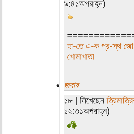
৯:৪১অপরাহ্ন)
============
হা-তে এ-ক প্র-স্থ জো-
খোমাখাতা
জবাব
১৮ | লিখেছেন
ত্রিমাত্র
১২:৩১অপরাহ্ন)