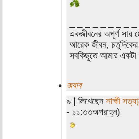
_ _ _ _ _ _ _ _ _
একজীবনের অপূর্ণ সাধ ম
আরেক জীবন, চতুর্দিকের স
সবকিছুতে আমার একটা হ
জবাব
৯ | লিখেছেন
সাক্ষী সত্যান
- ১১:৩৩অপরাহ্ন)