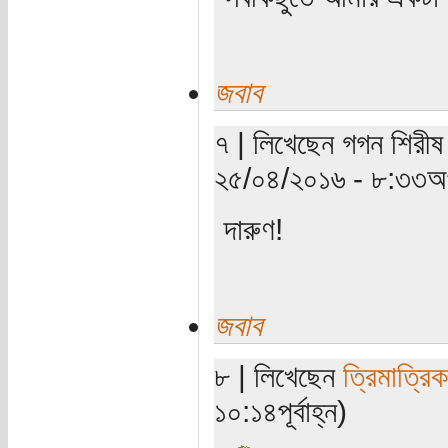
জবাব
৭ | লিখেছেন গগন শিরীষ
২৫/০৪/২০১৬ - ৮:৩৩অপ
দারুণ!
জবাব
৮ | লিখেছেন
ত্রিমাত্রি
১০:১৪পূর্বাহ্ন)