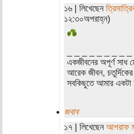
১৬ | লিখেছেন
ত্রিমাত্র
১২:৩০অপরাহ্ন)
_ _ _ _ _ _ _ _ _
একজীবনের অপূর্ণ সাধ ম
আরেক জীবন, চতুর্দিকের স
সবকিছুতে আমার একটা হ
জবাব
১৭ | লিখেছেন
আশরাফ ম