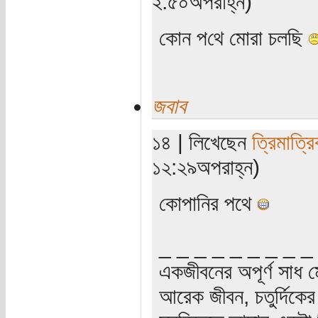
২:৫০অপরাহ্ন)
কোন প‌থে মোরা চল‌ছি
জবাব
১৪ | লিখেছেন
ত্রিমাত্র
১২:২৯অপরাহ্ন)
কোপানির পথে
_ _ _ _ _ _ _ _ _
একজীবনের অপূর্ণ সাধ ম
আরেক জীবন, চতুর্দিকের স