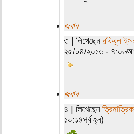
জবাব
৩ | লিখেছেন
রকিবুল ই
২৫/০৪/২০১৬ - ৪:০৬অপ
জবাব
৪ | লিখেছেন
ত্রিমাত্রি
১০:১৪পূর্বাহ্ন)