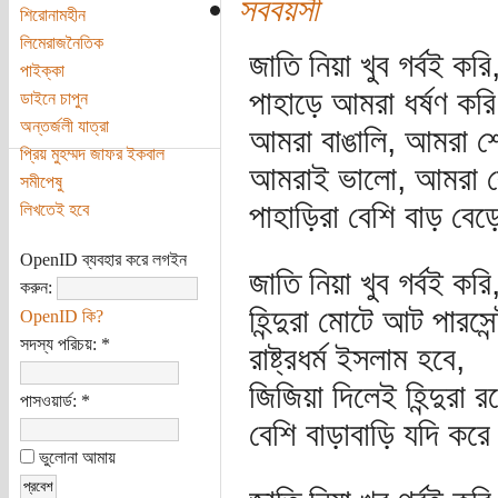
সববয়সী
শিরোনামহীন
লিমেরাজনৈতিক
জাতি নিয়া খুব গর্বই কর
পাইক্কা
পাহাড়ে আমরা ধর্ষণ কর
ডাইনে চাপুন
অন্তর্জলী যাত্রা
আমরা বাঙালি, আমরা শ্রে
প্রিয় মুহম্মদ জাফর ইকবাল
আমরাই ভালো, আমরা বে
সমীপেষু
পাহাড়িরা বেশি বাড় বে
লিখতেই হবে
OpenID ব্যবহার করে লগইন
জাতি নিয়া খুব গর্বই কর
করুন:
হিন্দুরা মোটে আট পারস
OpenID কি?
সদস্য পরিচয়:
*
রাষ্ট্রধর্ম ইসলাম হবে,
জিজিয়া দিলেই হিন্দুরা 
পাসওয়ার্ড:
*
বেশি বাড়াবাড়ি যদি করে
ভুলোনা আমায়