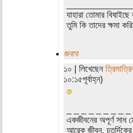
_____________
যাহারা তোমার বিষাইছে 
তুমি কি তাদের ক্ষমা কর
জবাব
১০ | লিখেছেন
ত্রিমাত্র
১০:১৫পূর্বাহ্ন)
_ _ _ _ _ _ _ _ _
একজীবনের অপূর্ণ সাধ ম
আরেক জীবন, চতুর্দিকের স