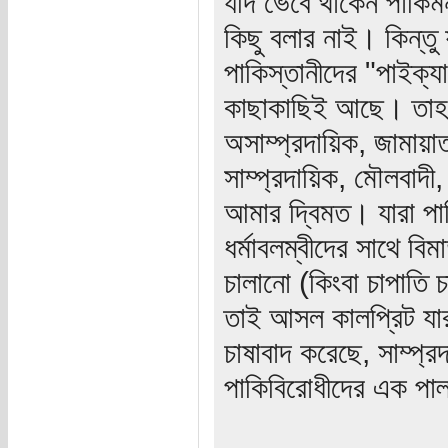
যদি ভেবে থাকেন পাকিম
কিছু বলার নাই। কিন্ত
পাকিস্তানীদের "পাইক্য
কাছাকাছিই আছে। তাহল
অসাম্প্রদায়িক, জামায়
সাম্প্রদায়িক, মৌলবাদ
আমার দ্বিমত। যারা পা
ধর্মাবলম্বীদের সাথে ব
চালানো (কিংবা চাপাতি 
তাই আসল কালপ্রিট যার
চাষাবাদ করেছে, সাম্প্র
পাকিবিরোধীদের এক পাল