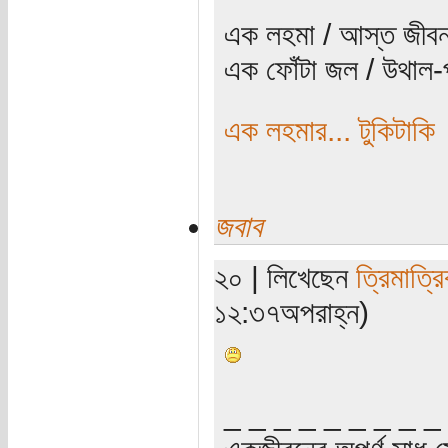
এক লহমা / আস্ত জীবন
এক ফোঁটা জল / উথাল-প
এক লহমার... টুকিটাকি
জবাব
২০ | লিখেছেন
ত্রিমাত্র
১২:৩৭অপরাহ্ন)
_ _ _ _ _ _ _ _ _