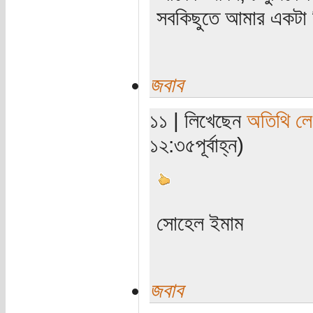
সবকিছুতে আমার একটা হ
জবাব
১১ | লিখেছেন
অতিথি ল
১২:৩৫পূর্বাহ্ন)
সোহেল ইমাম
জবাব