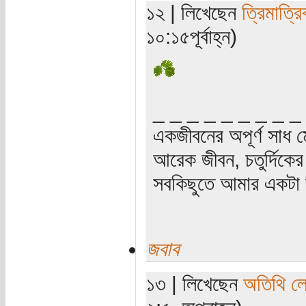
১২ | লিখেছেন
ত্রিমাত্র
১০:১৫পূর্বাহ্ন)
_ _ _ _ _ _ _ _ _
একজীবনের অপূর্ণ সাধ ম
আরেক জীবন, চতুর্দিকের স
সবকিছুতে আমার একটা হ
জবাব
১৩ | লিখেছেন
অতিথি ল