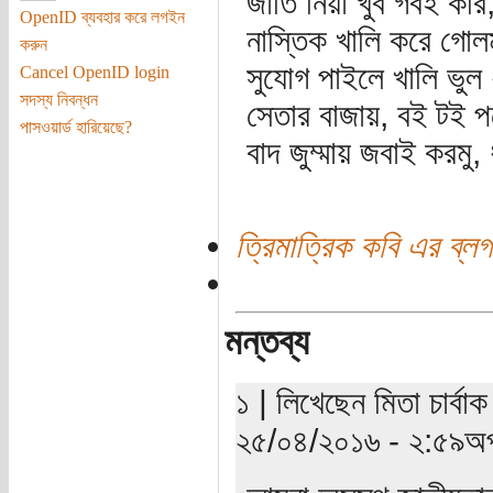
জাতি নিয়া খুব গর্বই কর
OpenID ব্যবহার করে লগইন
নাস্তিক খালি করে গো
করুন
সুযোগ পাইলে খালি ভুল 
Cancel OpenID login
সদস্য নিবন্ধন
সেতার বাজায়, বই টই 
পাসওয়ার্ড হারিয়েছে?
বাদ জুম্মায় জবাই করমু
ত্রিমাত্রিক কবি এর ব্লগ
মন্তব্য
১ | লিখেছেন মিতা চার্বা
২৫/০৪/২০১৬ - ২:৫৯অপ