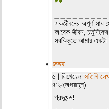
_ _ _ _ _ _ _ _ _
একজীবনের অপূর্ণ সাধ ম
আরেক জীবন, চতুর্দিকের স
সবকিছুতে আমার একটা হ
জবাব
৫ | লিখেছেন
অতিথি লে
৪:২২অপরাহ্ন)
প্রভুখন্ড!