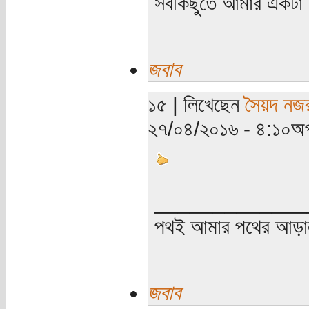
সবকিছুতে আমার একটা হ
জবাব
১৫ | লিখেছেন
সৈয়দ নজ
২৭/০৪/২০১৬ - ৪:১০অপ
_____________
পথই আমার পথের আড়
জবাব