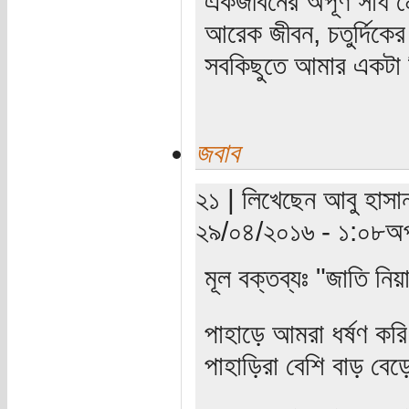
একজীবনের অপূর্ণ সাধ ম
আরেক জীবন, চতুর্দিকের স
সবকিছুতে আমার একটা হ
জবাব
২১ | লিখেছেন আবু হাসান
২৯/০৪/২০১৬ - ১:০৮অপ
মূল বক্তব্যঃ "জাতি নিয়
পাহাড়ে আমরা ধর্ষণ কর
পাহাড়িরা বেশি বাড় বে