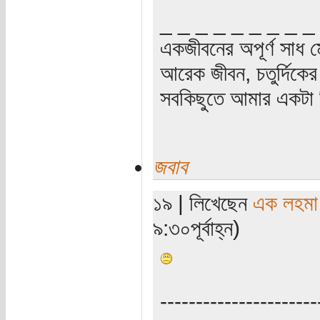
_ _ _ _ _ _ _ _ _
একজীবনের অপূর্ণ সাধ ম
আরেক জীবন, চতুর্দিকের স
সবকিছুতে আমার একটা হ
জবাব
১৯ | লিখেছেন
এক লহমা
৯:৩০পূর্বাহ্ন)
----------------------