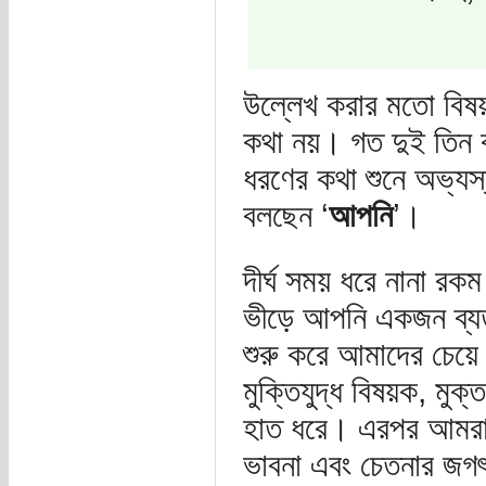
উল্লেখ করার মতো বিষ
কথা নয়। গত দুই তিন 
ধরণের কথা শুনে অভ্যস
বলছেন ‘
আপনি
’।
দীর্ঘ সময় ধরে নানা রকম 
ভীড়ে আপনি একজন ব্যত
শুরু করে আমাদের চেয়ে
মুক্তিযুদ্ধ বিষয়ক, মু
হাত ধরে। এরপর আমরা 
ভাবনা এবং চেতনার জগৎ