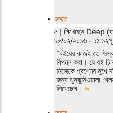
জবাব
৫ | লিখেছেন Deep (যাচা
১৮/০২/২০১৬ - ১১:১২পূর্
''বইয়ের কাজই তো উস্ক
বিপন্ন করা। যে বই চিন
নিজেকে প্রশ্নের মুখে দ
জন্য ঝুনঝুনিওয়ালা খেল
লিখেছেন।
জবাব