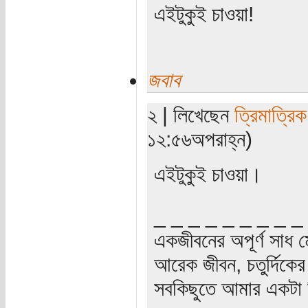
এইটুকুই চাওয়া!
জবাব
২ | লিখেছেন
ত্রিমাত্রি
১২:৫৬অপরাহ্ন)
এইটুকুই চাওয়া।
_ _ _ _ _ _ _ _ _
একজীবনের অপূর্ণ সাধ ম
আরেক জীবন, চতুর্দিকের স
সবকিছুতে আমার একটা হ