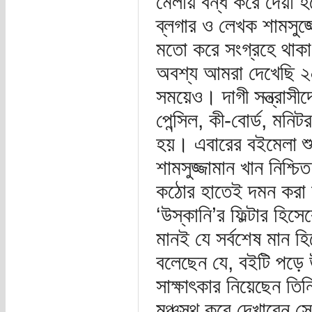
মেলায় বন্ধ করে দেয়া হ
ব্লগার ও লেখক শামসুজ্জ
মতো করে সংগ্রহে থাক
অবশ্য আমরা দেখেছি ২
সময়েও। দাগী সন্ত্রাসীদ
পেন্সিল, কী-বোর্ড, মনি
হয়। এবারের বইমেলা শ
শামসুজ্জামান খান নিশ্
কঠোর হাতেই দমন করা হ
‘উস্কানি’র ফিল্টার হিস
মানই যে সর্বশেষ মান হ
বলেছেন যে, বইটি পড়ে 
সাক্ষাৎকার নিয়েছেন তিন
মঞ্চস্থ করে দেখাবেন স