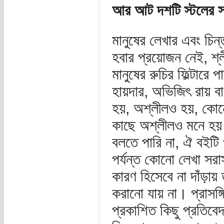
আর আট দশটি স্টলের স
মানুষের লেখার এবং চিন
হবার প্রয়োজন নেই, শ্
মানুষের রুচির ফিল্টার
হায়দার, অভিজিৎ রায় বা
হয়, অশ্লীলও হয়, কোনো
কাছে অশ্লীলও মনে হয়
বলতে পারি না, ঐ বইটি 
পর্যন্ত কোনো লেখা সরাস
কারণ হিসেবে না দাঁড়ায় 
করানো যায় না। প্রাসঙ
প্রকাশিত কিছু প্রতিব