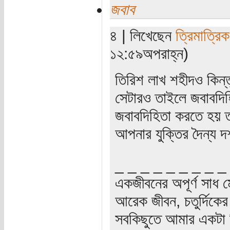
জবাব
৪ | লিখেছেন
ত্রিমাত্রি
১২:৫৯অপরাহ্ন)
তিরিশ লাখ শহীদও কিন্
সেটারও তাইলে জবাবদিহি
জবাবদিহিতা করতে হয় 
আপনার যুক্তির দৈন্য দ
_ _ _ _ _ _ _ _ _
একজীবনের অপূর্ণ সাধ ম
আরেক জীবন, চতুর্দিকের স
সবকিছুতে আমার একটা হ