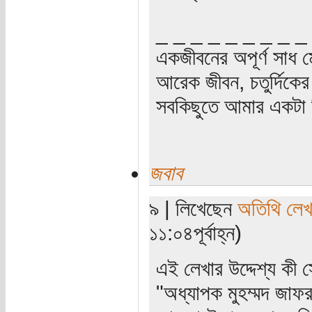
_ _ _ _ _ _ _ _ _
একজীবনের অপূর্ণ সাধ ম
আরেক জীবন, চতুর্দিকের স
সবকিছুতে আমার একটা হ
জবাব
৯ | লিখেছেন
অতিথি লে
১১:০৪পূর্বাহ্ন)
এই লেখার উদ্দেশ্য কী
"অধ্যাপক মুহম্মদ জাফর