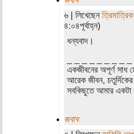
৬ | লিখেছেন
ত্রিমাত্রি
৪:০৪পূর্বাহ্ন)
ধন্যবাদ।
_ _ _ _ _ _ _ _ _
একজীবনের অপূর্ণ সাধ ম
আরেক জীবন, চতুর্দিকের স
সবকিছুতে আমার একটা হ
জবাব