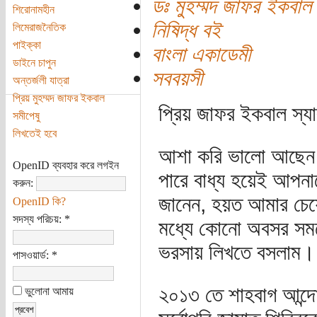
ডঃ মুহম্মদ জাফর ইকবাল
শিরোনামহীন
নিষিদ্ধ বই
লিমেরাজনৈতিক
পাইক্কা
বাংলা একাডেমী
ডাইনে চাপুন
সববয়সী
অন্তর্জলী যাত্রা
প্রিয় মুহম্মদ জাফর ইকবাল
প্রিয় জাফর ইকবাল স্যা
সমীপেষু
লিখতেই হবে
আশা করি ভালো আছেন। 
OpenID ব্যবহার করে লগইন
পারে বাধ্য হয়েই আপন
করুন:
জানেন, হয়ত আমার চেয়
OpenID কি?
সদস্য পরিচয়:
*
মধ্যে কোনো অবসর সম
ভরসায় লিখতে বসলাম।
পাসওয়ার্ড:
*
২০১৩ তে শাহবাগ আন্দ
ভুলোনা আমায়