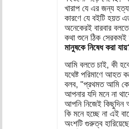
খারাপ যে এর জন্য হত্
কারণে যে বইটি হয়ত এত
অনেকেরই বারবার বলতে
কথা শুনে ঠিক সেরকম
মানুষকে নিষেধ করা যায়
আমি বলতে চাই, কী হব
যথেষ্ট পরিমাণে আহত 
বলব, "প্রথমত আমি কোন
আপনার যদি মনে না থা
আপনি নিজেই কিছুদিন আ
কি মনে হচ্ছে না এই বাক
অংশটি গুরুত্ব হারিয়ে