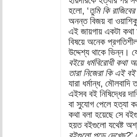
হায়দারকে হত্যার পর সব
হলো, ‘
তুমি কি রাজিবে
অনন্ত বিজয় বা ওয়াশিকু
এই জায়গায় একটা কথা স
বিষয়ে অনেক প্রগতিশীল
উদ্দেশ্য থাকে ভিন্ন।
বইয়ে ধর্মবিরোধী কথা 
তারা নিজেরা কি এই ব
যারা ধর্মান্ধ, মৌলবাদ
এইসব বই নিষিদ্ধের দাব
বা সুযোগ পেলে হত্যা 
কথা বলা হয়েছে সে বইগ
হয়ত বইগুলো যথেষ্ট অশ্
বইগুলো পড়ে দেখেছ?
’