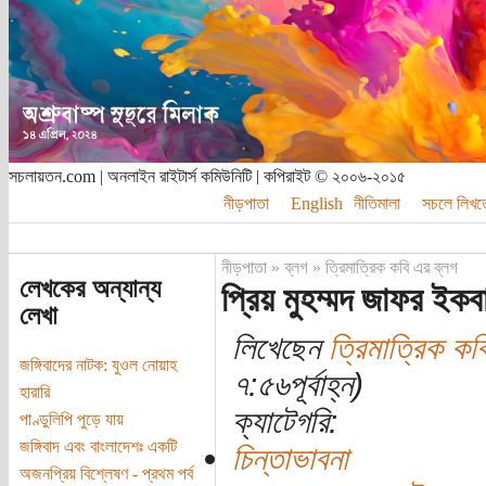
সচলায়তন.com | অনলাইন রাইটার্স কমিউনিটি | কপিরাইট © ২০০৬-২০১৫
নীড়পাতা
English
নীতিমালা
সচলে লিখত
নীড়পাতা
»
ব্লগ
»
ত্রিমাত্রিক কবি এর ব্লগ
লেখকের অন্যান্য
প্রিয় মুহম্মদ জাফর ইকব
লেখা
লিখেছেন
ত্রিমাত্রিক কব
জঙ্গিবাদের নাটক: যুওল নোয়াহ
৭:৫৬পূর্বাহ্ন)
হারারি
ক্যাটেগরি:
পাণ্ডুলিপি পুড়ে যায়
জঙ্গিবাদ এবং বাংলাদেশঃ একটি
চিন্তাভাবনা
অজনপ্রিয় বিশ্লেষণ - প্রথম পর্ব