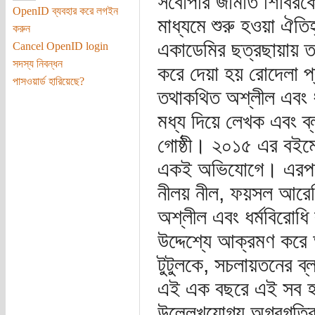
সর্বোপরি জামাত শিবিরক
OpenID ব্যবহার করে লগইন
মাধ্যমে শুরু হওয়া ঐত
করুন
একাডেমির ছত্রছায়ায় ত
Cancel OpenID login
সদস্য নিবন্ধন
করে দেয়া হয় রোদেলা প
পাসওয়ার্ড হারিয়েছে?
তথাকথিত অশ্লীল এবং ধ
মধ্য দিয়ে লেখক এবং ব
গোষ্ঠী। ২০১৫ এর বইমে
একই অভিযোগে। এরপর অল
নীলয় নীল, ফয়সল আর
অশ্লীল এবং ধর্মবিরোধি
উদ্দেশ্যে আক্রমণ করে
টুটুলকে, সচলায়তনের ব
এই এক বছরে এই সব হত্
উল্লেখযোগ্য অগ্রগতি