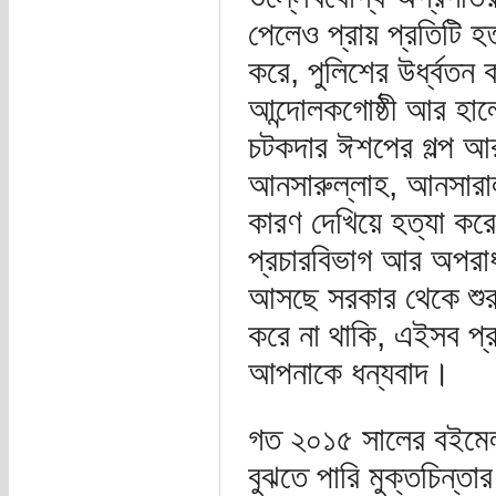
পেলেও প্রায় প্রতিটি হত
করে, পুলিশের উর্ধ্বতন কর
আন্দোলকগোষ্ঠী আর হালের
চটকদার ঈশপের গল্প আ
আনসারুল্লাহ, আনসারাল
কারণ দেখিয়ে হত্যা কর
প্রচারবিভাগ আর অপরাধ
আসছে সরকার থেকে শুরু 
করে না থাকি, এইসব প্
আপনাকে ধন্যবাদ।
গত ২০১৫ সালের বইমেলা
বুঝতে পারি মুক্তচিন্ত