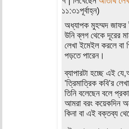
৭ | লিখেছেন
অতিথি লে
১১:৩১পূর্বাহ্ন)
অধ্যাপক মুহম্মদ জাফ
উনি ব্লগ থেকে দূরের ম
লেখা ইমেইল করলে বা প
পড়তে পারেন।
ব্যাপারটা হচ্ছে এই যে
'ত্রিমাত্রিক কবি'র লে
তিনি বলেছেন বলে প্রকা
আমরা বরং কয়েকদিন অপে
কিনা বা এই বক্তব্য থ