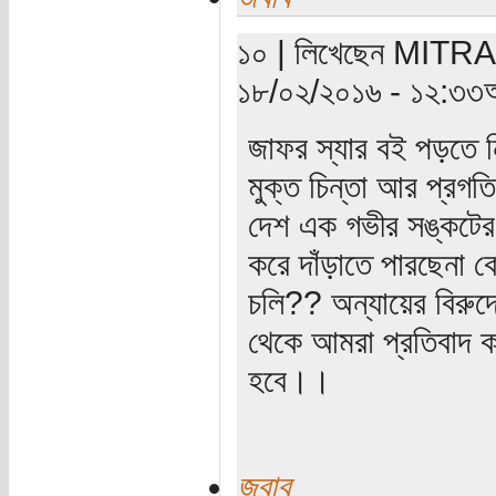
১০ | লিখেছেন MITRANI 
১৮/০২/২০১৬ - ১২:৩৩অ
জাফর স্যার বই পড়তে ন
মুক্ত চিন্তা আর প্রগতি
দেশ এক গভীর সঙ্কটের
করে দাঁড়াতে পারছেনা 
চলি?? অন্যায়ের বিরুদ্
থেকে আমরা প্রতিবাদ ক
হবে।।
জবাব