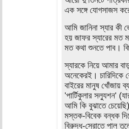
এক সঙ্গে যোগসাজস কর
আমি জানিনা স্যার কী ভ
হয় জাফর স্যারের মত ম
মত কথা শুনতে পাব। কি
স্যারকে নিয়ে আমার বা
অনেকেরই। চারিদিকে বে
বাইরের মানুষ খোঁজায় ব
'পার্টিকুলার সল্যুশন' (
আমি কি বুঝাতে চেয়েছি)
মস্তক-বিবেক বন্ধক দি
বিরুদ্ধ-স্রোতে পাল তু