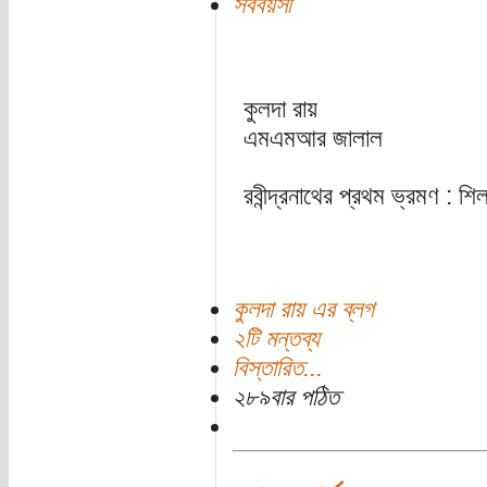
সববয়সী
কুলদা রায়
এমএমআর জালাল
রবীন্দ্রনাথের প্রথম ভ্রমণ : শ
কুলদা রায় এর ব্লগ
২টি মন্তব্য
বিস্তারিত...
২৮৯বার পঠিত