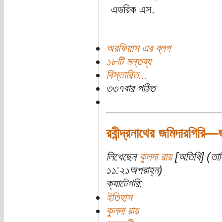
এডরিক এস.
অরফিয়াস এর ব্লগ
১৮টি মন্তব্য
বিস্তারিত...
৩৩৭বার পঠিত
রবীন্দ্রনাথের জমিদারগিরি—জম
লিখেছেন
কুলদা রায়
[অতিথি] (তার
১১:২১অপরাহ্ন)
ক্যাটেগরি:
ইতিহাস
কুলদা রায়