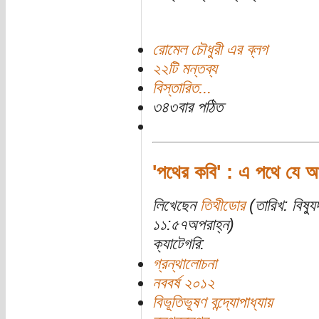
রোমেল চৌধুরী এর ব্লগ
২২টি মন্তব্য
বিস্তারিত...
৩৪৩বার পঠিত
'পথের কবি' : এ পথে যে আম
লিখেছেন
তিথীডোর
(তারিখ: বিষ্য
১১:৫৭অপরাহ্ন)
ক্যাটেগরি:
গ্রন্থালোচনা
নববর্ষ ২০১২
বিভূতিভূষণ বন্দ্যোপাধ্যায়