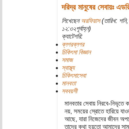
দরিদ্র মানুষের সেবায়ঃ এ
লিখেছেন
অরফিয়াস
(তারিখ: শনি
১২:৩২পূর্বাহ্ন)
ক্যাটেগরি:
ব্লগরব্লগর
চিকিৎসা বিজ্ঞান
সমাজ
স্বাস্থ্য
চিকিৎসাসেবা
মানবতা
সববয়সী
মানবতার সেবায় নিরবে-নিভৃতে ক
নয়, সময়ের স্রোতে হারিয়ে যাও
আছে, যারা নিজেদের জীবন অপরের
তাদের কথা হয়তো আমাদের সা