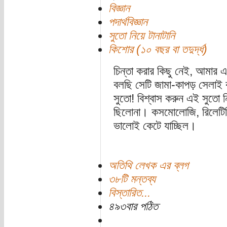
বিজ্ঞান
পদার্থবিজ্ঞান
সুতো নিয়ে টানাটানি
কিশোর (১০ বছর বা তদুর্দ্ধ)
চিন্তা করার কিছু নেই, আমার এ
বলছি সেটি জামা-কাপড় সেলাই
সুতো! বিশ্বাস করুন এই সুতো নিয়
ছিলোনা। কসমোলোজি, রিলেটিভিট
ভালোই কেটে যাচ্ছিল।
অতিথি লেখক এর ব্লগ
৩৮টি মন্তব্য
বিস্তারিত...
৪৯৩বার পঠিত