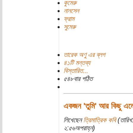
কুমেরু
নানসেন
ফ্রাম
সুমেরু
তারেক অণু এর ব্লগ
৪১টি মন্তব্য
বিস্তারিত...
৫৪৮বার পঠিত
একজন 'তুমি' আর কিছু এল
লিখেছেন
ত্রিমাত্রিক কবি
(তারিখ
২:৫৬অপরাহ্ন)