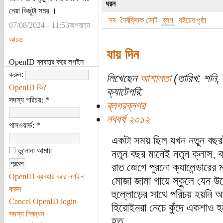
ধরন
নেয়া কিছুটা সময় ।
সব
নৈর্বক্তিক ভোট
ব্লগ
বইয়ের পৃষ্ঠা
07/08/2024 - 11:53অপরাহ্ন
আরও
যায় দিন
OpenID ব্যবহার করে লগইন
করুন:
লিখেছেন
আশালতা
(তারিখ: শনি,
OpenID কি?
ক্যাটেগরি:
সদস্য পরিচয়:
*
ব্লগরব্লগর
নববর্ষ ২০১২
পাসওয়ার্ড:
*
একটা সময় ছিল যখন নতুন বছর
ভুলোনা আমায়
নতুন বছর মানেই নতুন ক্লাস, ক
রাত জেগে পুরনো ক্যালেন্ডারের
OpenID ব্যবহার করে লগইন
মোজা জামা গায়ে স্কুলে যেন উড়
করুন
হুল্লোড়ের সাথে পরিচয় হয়নি
Cancel OpenID login
হিরোইনরা নেচে কুঁদে একশাও 
সদস্য নিবন্ধন
হত