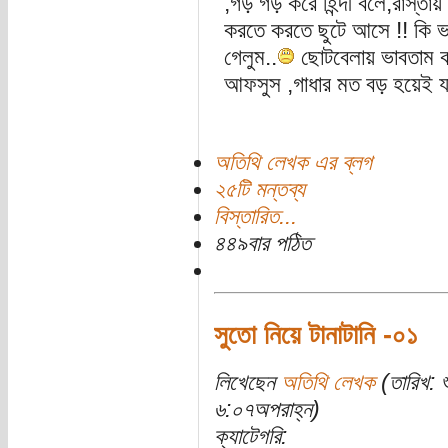
,গড় গড় করে হিন্দী বলে,রাস্তায়
করতে করতে ছুটে আসে !! কি 
গেলুম..
ছোটবেলায় ভাবতাম 
আফসুস ,গাধার মত বড় হয়েই যাচ
অতিথি লেখক এর ব্লগ
২৫টি মন্তব্য
বিস্তারিত...
৪৪৯বার পঠিত
সুতো নিয়ে টানাটানি -০১
লিখেছেন
অতিথি লেখক
(তারিখ: 
৬:০৭অপরাহ্ন)
ক্যাটেগরি: