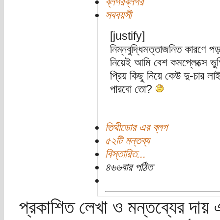
ব্লগরব্লগর
সববয়সী
[justify]
নিম্নবুদ্ধিমত্তাজনিত কারণে 
নিয়েই আমি বেশ কমপ্লেক্সে ভু
প্রিয় কিছু নিয়ে কেউ দু-চার ল
পারবো তো?
তিথীডোর এর ব্লগ
৫২টি মন্তব্য
বিস্তারিত...
৪৬৬বার পঠিত
প্রকাশিত লেখা ও মন্তব্যের দায় 