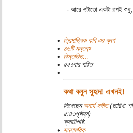
- আরে ওটাতো একটা গল্পই শুধু
ত্রিমাত্রিক কবি এর ব্লগ
৪৬টি মন্তব্য
বিস্তারিত...
৫৫৫বার পঠিত
কথা বলুন সুহৃদ! এখনই!
লিখেছেন
অনার্য সঙ্গীত
(তারিখ: শ
৫:৪৩পূর্বাহ্ন)
ক্যাটেগরি:
সমসাময়িক