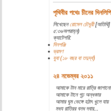
পৃথিবীর পথেঃ চীনের দিনলিপ
লিখেছেন
রোমেল চৌধুরী
[অতিথি] 
৫:৩৬অপরাহ্ন)
ক্যাটেগরি:
দিনপঞ্জি
ভ্রমণ
যুবা (১৮ বছর বা তদুর্দ্ধ)
২৪ নভেম্বর ২০১১
আমাকে টান মারে রাত্রি জাগানো
আমাকে টানে গূঢ় অন্ধকার
আমার ঘুম ভেঙ্গে হঠাৎ খুলে যায়
মধ্য রাত্রির বন্ধ দ্বার...