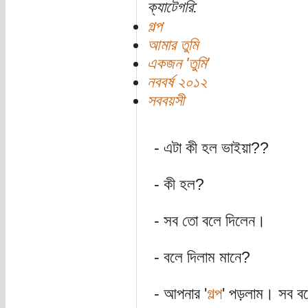
ক্যাটেগরি:
গল্প
আমার তুমি
একজন 'তুমি'
নববর্ষ ২০১২
সববয়সী
- এটা কী হল ভাইয়া??
- কী হল?
- সব তো বলে দিলেন।
- বলে দিলাম মানে?
- আপনার '
গল্প
' পড়লাম। সব ব