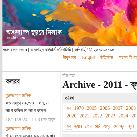
সচলায়তন.com | অনলাইন রাইটার্স কমিউনিটি | কপিরাইট © ২০০৬-২০১৫
নীড়পাতা
English
নীতিমালা
সচলে লিখত
নীড়পাতা
কলরব
Archive - 2011 - ব্
নুরুজ্জামান মানিক
তারিখ
কত সস্তা স্বপ্নের দাফন, না
সব
1970
2005
2006
2007
2008
লাগে কফিন না লাগে কাফন।
2020
2021
2022
2023
2024
20
18/11/2024 - 11:31অপরাহ্ন
সব
জ্যান
ফেব
মার্চ
এপ্র
মে
জুন
জুল
নুরুজ্জামান মানিক
জীবন হলো মৃত্যুর কাছ থেকে ধার