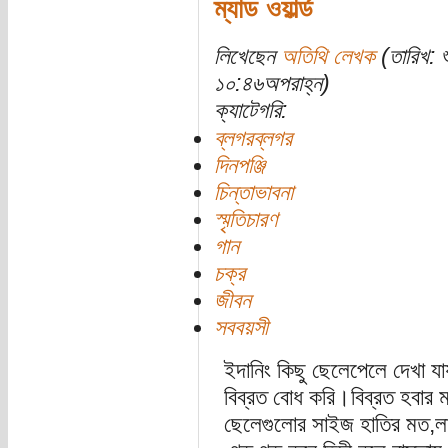
ম্যাড ওয়ার্ল্ড
লিখেছেন
অতিথি লেখক
(তারিখ: 
১০:৪৬অপরাহ্ন)
ক্যাটেগরি:
ব্লগরব্লগর
দিনপঞ্জি
চিন্তাভাবনা
স্মৃতিচারণ
গান
চক্র
জীবন
সববয়সী
ইদানিং কিছু ছেলেপেলে দেখা 
বিব্রত বোধ করি।বিব্রত হবার 
ছেলেগুলোর সাইজ হাতির মত,লাল 