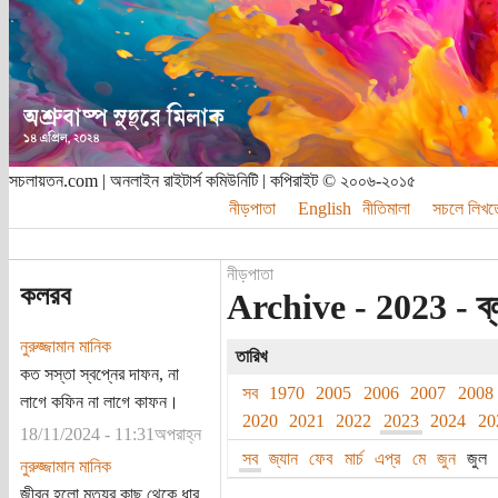
সচলায়তন.com | অনলাইন রাইটার্স কমিউনিটি | কপিরাইট © ২০০৬-২০১৫
নীড়পাতা
English
নীতিমালা
সচলে লিখত
নীড়পাতা
কলরব
Archive - 2023 - ব্
নুরুজ্জামান মানিক
তারিখ
কত সস্তা স্বপ্নের দাফন, না
সব
1970
2005
2006
2007
2008
লাগে কফিন না লাগে কাফন।
2020
2021
2022
2023
2024
20
18/11/2024 - 11:31অপরাহ্ন
সব
জ্যান
ফেব
মার্চ
এপ্র
মে
জুন
জুল
নুরুজ্জামান মানিক
জীবন হলো মৃত্যুর কাছ থেকে ধার