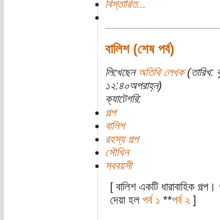
বিস্তারিত...
বালিশ (শেষ পর্ব)
লিখেছেন
অতিথি লেখক
(তারিখ: 
১২:৪০অপরাহ্ন)
ক্যাটেগরি:
গল্প
বালিশ
রহস্য গল্প
সৌখিন
সববয়সী
[ বালিশ একটি ধারাবাহিক গল্প। 
দেয়া হল
পর্ব ১
**
পর্ব ২
]