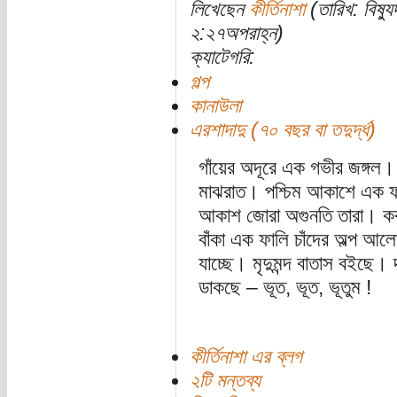
লিখেছেন
কীর্তিনাশা
(তারিখ: বিষ্
২:২৭অপরাহ্ন)
ক্যাটেগরি:
গল্প
কানাউলা
এরশাদাদু (৭০ বছর বা তদুর্দ্ধ)
গাঁয়ের অদূরে এক গভীর জঙ্গল।
মাঝরাত। পশ্চিম আকাশে এক 
আকাশ জোরা অগুনতি তারা। কব
বাঁকা এক ফালি চাঁদের অল্প আল
যাচ্ছে। মৃদুমন্দ বাতাস বইছে। 
ডাকছে – ভূত, ভূত, ভূতুম !
কীর্তিনাশা এর ব্লগ
২টি মন্তব্য