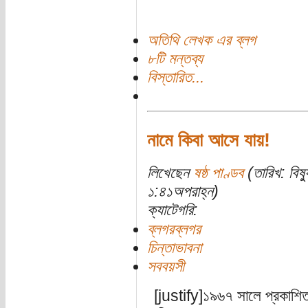
অতিথি লেখক এর ব্লগ
৮টি মন্তব্য
বিস্তারিত...
নামে কিবা আসে যায়!
লিখেছেন
ষষ্ঠ পাণ্ডব
(তারিখ: বিষ
১:৪১অপরাহ্ন)
ক্যাটেগরি:
ব্লগরব্লগর
চিন্তাভাবনা
সববয়সী
[justify]১৯৬৭ সালে প্রকাশিত গ