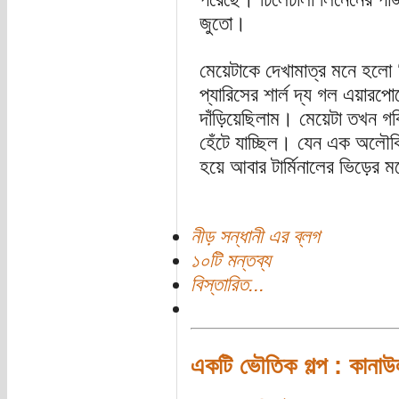
জুতো।
মেয়েটাকে দেখামাত্র মনে হলো 
প্যারিসের শার্ল দ্য গল এয়ারপোর
দাঁড়িয়েছিলাম। মেয়েটা তখন গর্
হেঁটে যাচ্ছিল। যেন এক অলৌকিক
হয়ে আবার টার্মিনালের ভিড়ের ম
নীড় সন্ধানী এর ব্লগ
১০টি মন্তব্য
বিস্তারিত...
একটি ভৌতিক গল্প : কানাউল