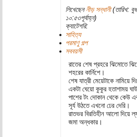
লিখেছেন
নীড় সন্ধানী
(তারিখ: বু
১০:৫৩পূর্বাহ্ন)
ক্যাটেগরি:
সাহিত্য
পরমাণু গল্প
সববয়সী
রাতের শেষ প্রহরে ঝিমোতে ঝিমো
শহরের কার্নিশে।
শেষ যাত্রী মেয়েটাকে নামিয়ে দি
একটা ঘেয়ো কুকুর হতাশাময় ঘা
পাশের টং দোকান থেকে কেউ এক 
সূর্য উঠতে এখনো ঢের দেরি।
রাতভর বিরতিহীন আলো দিয়ে ল্য
জমা অন্ধকার।