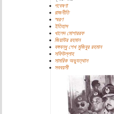
গবেষণা
রাজনীতি
স্মরণ
ইতিহাস
খালেদ মোশাররফ
জিয়াউর রহমান
বঙ্গবন্ধু শেখ মুজিবুর রহমান
সফিউল্লাহ
সামরিক অভ্যুত্থান
সববয়সী