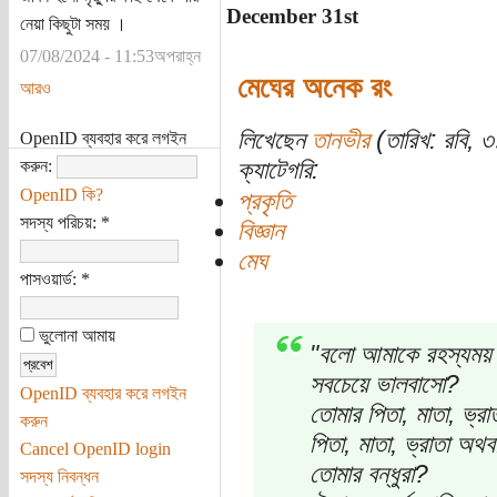
December 31st
নেয়া কিছুটা সময় ।
07/08/2024 - 11:53অপরাহ্ন
মেঘের অনেক রং
আরও
লিখেছেন
তানভীর
(তারিখ: রবি, ৩
OpenID ব্যবহার করে লগইন
ক্যাটেগরি:
করুন:
OpenID কি?
প্রকৃতি
সদস্য পরিচয়:
*
বিজ্ঞান
মেঘ
পাসওয়ার্ড:
*
ভুলোনা আমায়
"বলো আমাকে রহস্যময় ম
সবচেয়ে ভালবাসো?
OpenID ব্যবহার করে লগইন
তোমার পিতা, মাতা, ভ্র
করুন
পিতা, মাতা, ভ্রাতা অথ
Cancel OpenID login
তোমার বন্ধুরা?
সদস্য নিবন্ধন