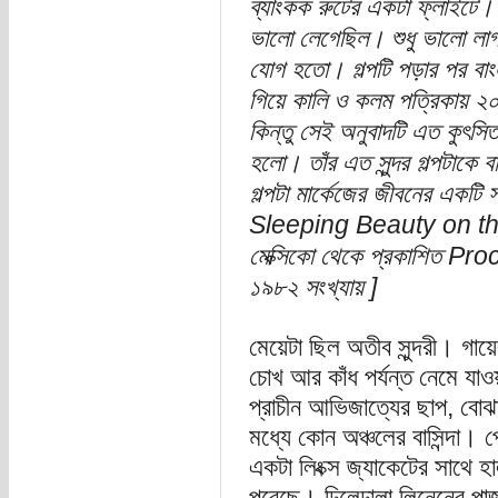
ব্যাংকক রুটের একটা ফ্লাইটে। 
ভালো লেগেছিল। শুধু ভালো লাগল
যোগ হতো। গল্পটি পড়ার পর বাং
গিয়ে কালি ও কলম পত্রিকায় ২
কিন্তু সেই অনুবাদটি এত কুৎসি
হলো। তাঁর এত সুন্দর গল্পটাকে
গল্পটা মার্কেজের জীবনের একটি 
Sleeping Beauty on the 
মেক্সিকো থেকে প্রকাশিত Proc
১৯৮২ সংখ্যায় ]
মেয়েটা ছিল অতীব সুন্দরী। গায়
চোখ আর কাঁধ পর্যন্ত নেমে যা
প্রাচীন আভিজাত্যের ছাপ, বোঝ
মধ্যে কোন অঞ্চলের বাসিন্দা। প
একটা লিংক্স জ্যাকেটের সাথে হ
পরেছে। ঢিলেঢালা লিনেনের পাজা