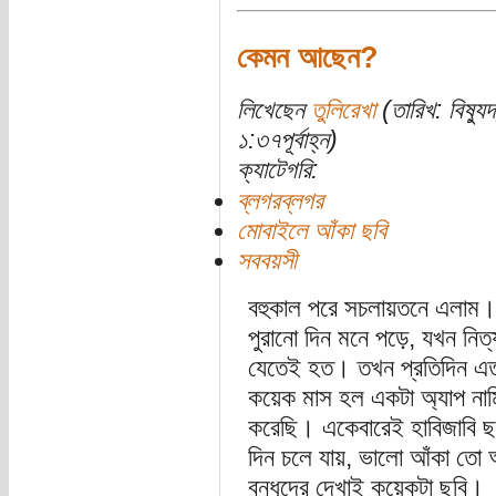
কেমন আছেন?
লিখেছেন
তুলিরেখা
(তারিখ: বিষ্য
১:৩৭পূর্বাহ্ন)
ক্যাটেগরি:
ব্লগরব্লগর
মোবাইলে আঁকা ছবি
সববয়সী
বহুকাল পরে সচলায়তনে এলাম
পুরানো দিন মনে পড়ে, যখন নিত্
যেতেই হত। তখন প্রতিদিন এত
কয়েক মাস হল একটা অ্যাপ নামিয়
করেছি। একেবারেই হাবিজাবি ছব
দিন চলে যায়, ভালো আঁকা তো 
বন্ধুদের দেখাই কয়েকটা ছবি।