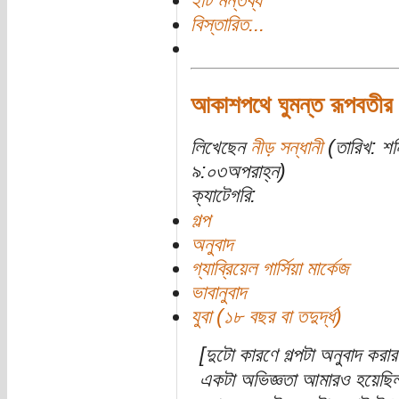
২টি মন্তব্য
বিস্তারিত...
আকাশপথে ঘুমন্ত রূপবতীর স
লিখেছেন
নীড় সন্ধানী
(তারিখ: শ
৯:০৩অপরাহ্ন)
ক্যাটেগরি:
গল্প
অনুবাদ
গ্যাব্রিয়েল গার্সিয়া মার্কেজ
ভাবানুবাদ
যুবা (১৮ বছর বা তদুর্দ্ধ)
[দুটো কারণে গল্পটা অনুবাদ করা
একটা অভিজ্ঞতা আমারও হয়েছি