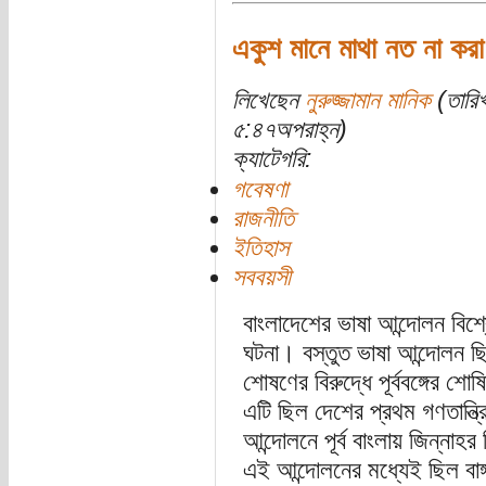
একুশ মানে মাথা নত না করা
লিখেছেন
নুরুজ্জামান মানিক
(তারি
৫:৪৭অপরাহ্ন)
ক্যাটেগরি:
গবেষণা
রাজনীতি
ইতিহাস
সববয়সী
বাংলাদেশের ভাষা আন্দোলন বিশ্
ঘটনা। বস্তুত ভাষা আন্দোলন ছ
শোষণের বিরুদ্ধে পূর্ববঙ্গের শ
এটি ছিল দেশের প্রথম গণতান্ত্
আন্দোলনে পূর্ব বাংলায় জিন্নাহর
এই আন্দোলনের মধ্যেই ছিল বাঙ