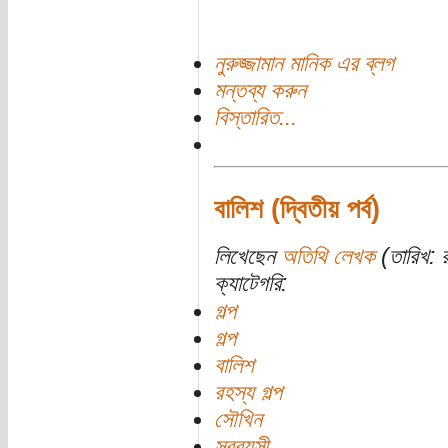
নুরুজ্জামান মানিক এর ব্লগ
মন্তব্য করুন
বিস্তারিত...
বালিশ (দ্বিতীয় পর্ব)
লিখেছেন
অতিথি লেখক
(তারিখ: র
ক্যাটেগরি:
গল্প
গল্প
বালিশ
রহস্য গল্প
সৌখিন
সববয়সী