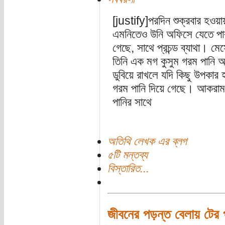
[justify]পরদিন শুক্রবার হ
এমনিতেও উনি অফিসে যেতে পারত
গেছে, সাথে প্রচন্ড ব্যাথা। ম
তিনি এক মগ কুসুম গরম পানি আ
ডুবিয়ে রাখলে যদি কিছু উপকার 
গরম পানি দিয়ে গেছে। আকরাম স
পানির সাথে
অতিথি লেখক এর ব্লগ
৫টি মন্তব্য
বিস্তারিত...
জীবনের পড়ন্ত বেলায় টের প