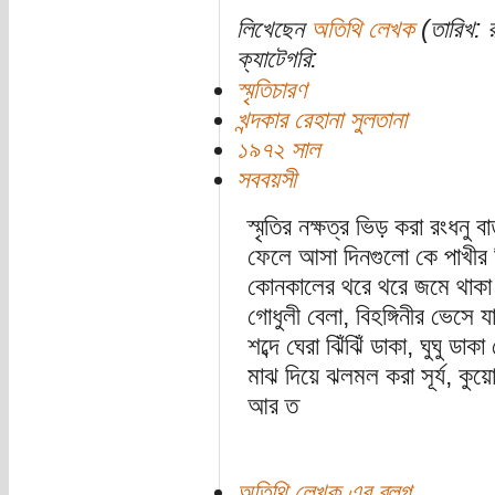
লিখেছেন
অতিথি লেখক
(তারিখ: র
ক্যাটেগরি:
স্মৃতিচারণ
খন্দকার রেহানা সুলতানা
১৯৭২ সাল
সববয়সী
স্মৃতির নক্ষত্র ভিড় করা রংধন
ফেলে আসা দিনগুলো কে পাখীর
কোনকালের থরে থরে জমে থাকা
গোধুলী বেলা, বিহঙ্গিনীর ভেসে যা
শব্দে ঘেরা ঝিঁঝিঁ ডাকা, ঘুঘু 
মাঝ দিয়ে ঝলমল করা সূর্য, ক
আর ত
অতিথি লেখক এর ব্লগ