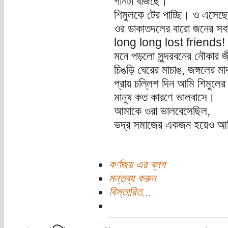
গানটা বাজছে।
শিমুলকে টের পাচ্ছি। ও এসেছ
ওর ডাকাতদলের বারো জনের সব
long long lost friends!
মনে পড়লো সুন্দরবনের নৌকার জ
চিঙড়ি ঘেরের মাচাঙ, জঙ্গলের 
প্রায় চল্লিশ দিন আমি শিমুলে
মানুষ কত কারণে ভালবাসে।
আমাকে ওরা ভালবেসেছিল,
ভদ্র সমাজের একজন হয়েও আমি
কর্ণজয় এর ব্লগ
মন্তব্য করুন
বিস্তারিত...