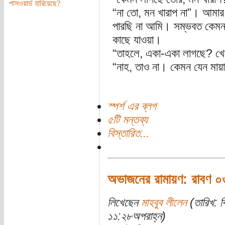
পাসওয়ার্ড হারিয়েছে?
“না তো, মন খারাপ না”। আমার 
পারছি না আমি। সম্ভবত কেমন 
কাছে যাওয়া।
“তাহলে, একা-একা লাগছে? খে
“নাহ, তাও না। কেমন যেন মায়
স্পর্শ এর ব্লগ
৫টি মন্তব্য
বিস্তারিত...
অভাজনের রামায়ণ: রাবণ ০
লিখেছেন
মাহবুব লীলেন
(তারিখ: ব
১১:২৮অপরাহ্ন)