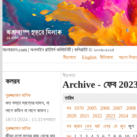
সচলায়তন.com | অনলাইন রাইটার্স কমিউনিটি | কপিরাইট © ২০০৬-২০১৫
নীড়পাতা
English
নীতিমালা
সচলে লিখত
নীড়পাতা
কলরব
Archive - ফেব 2023 
নুরুজ্জামান মানিক
তারিখ
কত সস্তা স্বপ্নের দাফন, না
সব
1970
2005
2006
2007
2008
লাগে কফিন না লাগে কাফন।
2020
2021
2022
2023
2024
20
18/11/2024 - 11:31অপরাহ্ন
সব
জ্যান
ফেব
মার্চ
এপ্র
মে
জুন
জুল
নুরুজ্জামান মানিক
জীবন হলো মৃত্যুর কাছ থেকে ধার
সব
1
2
3
4
5
6
7
8
9
10
1