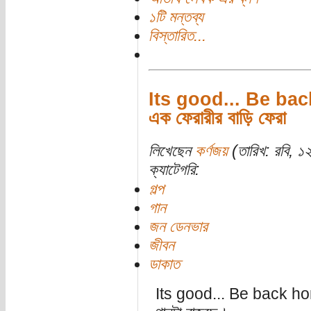
১টি মন্তব্য
বিস্তারিত...
Its good... Be back
এক ফেরারীর বাড়ি ফেরা
লিখেছেন
কর্ণজয়
(তারিখ: রবি, ১
ক্যাটেগরি:
গল্প
গান
জন ডেনভার
জীবন
ডাকাত
Its good... Be back h