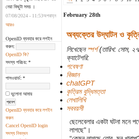
নেয়া কিছুটা সময় ।
February 28th
07/08/2024 - 11:53অপরাহ্ন
আরও
অব্যক্তের উদ্‌ঘাটন ও কৃত্রি
OpenID ব্যবহার করে লগইন
করুন:
লিখেছেন
স্পর্শ
(তারিখ: সোম, ২৭
OpenID কি?
ক্যাটেগরি:
সদস্য পরিচয়:
*
গবেষণা
বিজ্ঞান
পাসওয়ার্ড:
*
chatGPT
কৃত্রিম বুদ্ধিমত্তা
ভুলোনা আমায়
লেখালিখি
সববয়সী
OpenID ব্যবহার করে লগইন
করুন
ছেলেবেলার একটা ঘটনা মনে পড
Cancel OpenID login
লাগছে”।
সদস্য নিবন্ধন
“কেমন লাগছে তোর, মন খারাপ