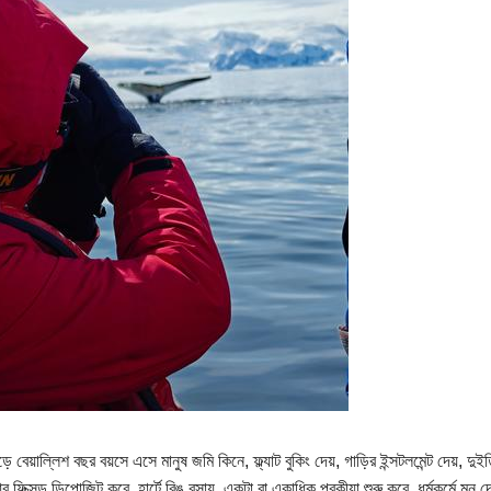
ড়ে বেয়াল্লিশ বছর বয়সে এসে মানুষ জমি কিনে, ফ্ল্যাট বুকিং দেয়, গাড়ির ইন্সটলমেন্ট দেয়, দুই
ফিক্সড ডিপোজিট করে, হার্টে রিঙ বসায়, একটা বা একাধিক পরকীয়া শুরু করে, ধর্মকর্মে মন দ