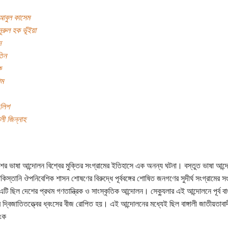
আবুল কাসেম
ূরুল হক ভূঁইয়া
দ
িন
ক
িম
জলিশ
লী জিন্নাহ
শের ভাষা আন্দোলন বিশ্বের মুক্তির সংগ্রামের ইতিহাসে এক অনন্য ঘটনা। বস্তুত ভাষা আন্
াকিস্তানি ঔপনিবেশিক শাসন শোষণের বিরুদ্ধে পূর্ববঙ্গের শোষিত জনগণের সুদীর্ঘ সংগ্রামের 
এটি ছিল দেশের প্রথম গণতান্ত্রিক ও সাংস্কৃতিক আন্দোলন। সেক্যুলার এই আন্দোলনে পূর্ব বা
র দ্বিজাতিতত্ত্বের ধ্বংসের বীজ রোপিত হয়। এই আন্দোলনের মধ্যেই ছিল বাঙ্গালী জাতীয়তাব
ংক