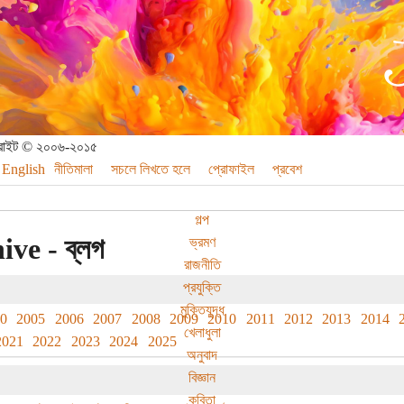
পিরাইট © ২০০৬-২০১৫
English
নীতিমালা
সচলে লিখতে হলে
প্রোফাইল
প্রবেশ
গল্প
ive - ব্লগ
ভ্রমণ
রাজনীতি
প্রযুক্তি
মুক্তিযুদ্ধ
70
2005
2006
2007
2008
2009
2010
2011
2012
2013
2014
খেলাধুলা
2021
2022
2023
2024
2025
অনুবাদ
বিজ্ঞান
কবিতা