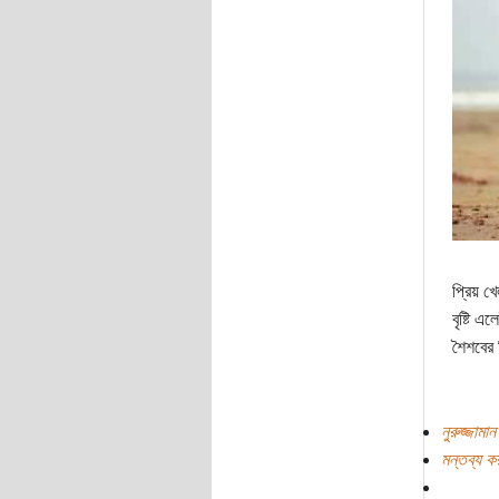
প্রিয় খ
বৃষ্টি 
শৈশবের 
নুরুজ্জামা
মন্তব্য ক