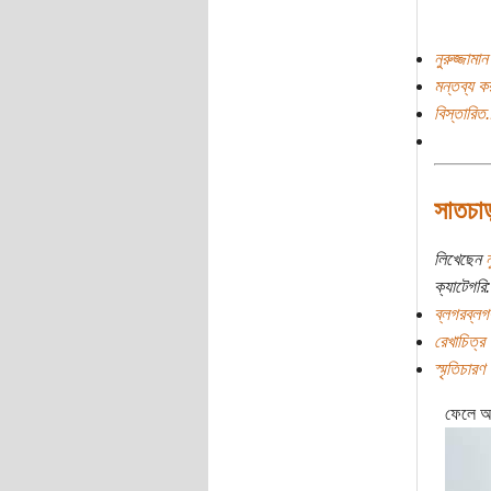
নুরুজ্জামা
মন্তব্য ক
বিস্তারিত.
সাতচা
লিখেছেন
ন
ক্যাটেগরি:
ব্লগরব্লগ
রেখাচিত্র
স্মৃতিচারণ
ফেলে আ