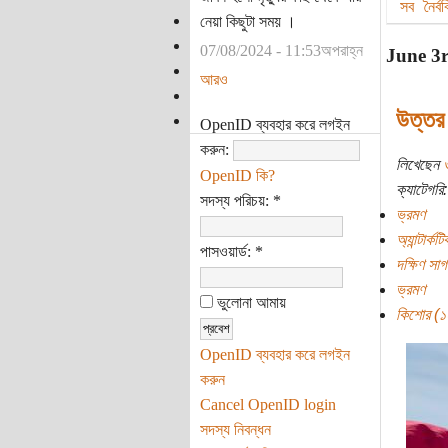
সব
নৈর্
নেয়া কিছুটা সময় ।
07/08/2024 - 11:53অপরাহ্ন
June 3r
আরও
উত্তর 
OpenID ব্যবহার করে লগইন
করুন:
লিখেছেন
OpenID কি?
ক্যাটেগরি:
সদস্য পরিচয়:
*
ভ্রমণ
অ্যান্টার্কটি
পাসওয়ার্ড:
*
দক্ষিণ সাগ
ভ্রমণ
ভুলোনা আমায়
কিশোর (১০ 
OpenID ব্যবহার করে লগইন
করুন
Cancel OpenID login
সদস্য নিবন্ধন