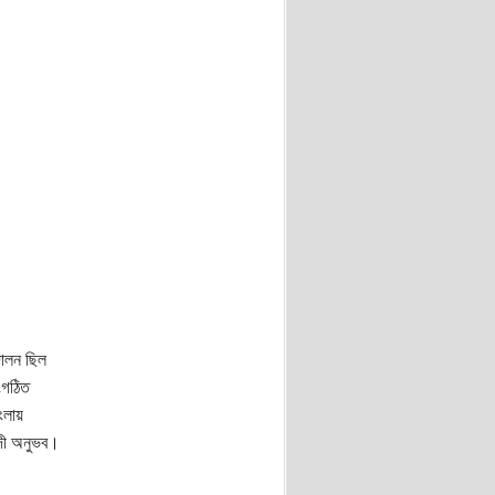
দোলন ছিল
সংগঠিত
ংলায়
াদী অনুভব।