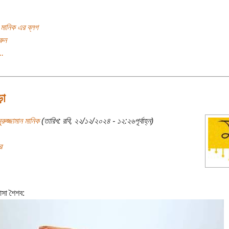
ন মানিক এর ব্লগ
রুন
..
ড়া
ুরুজ্জামান মানিক
(তারিখ: রবি, ২২/১২/২০২৪ - ১২:২৬পূর্বাহ্ন)
র
সা শৈশব: