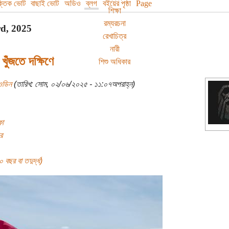
বক্তিক ভোট
বাছাই ভোট
অডিও
ব্লগ
বইয়ের পৃষ্ঠা
Page
শিক্ষা
রম্যরচনা
d, 2025
রেখাচিত্র
নারী
খুঁজতে দক্ষিণে
শিশু অধিকার
ওডিন
(তারিখ: সোম, ০২/০৬/২০২৫ - ১১:০৭অপরাহ্ন)
কা
র
বছর বা তদুর্দ্ধ)