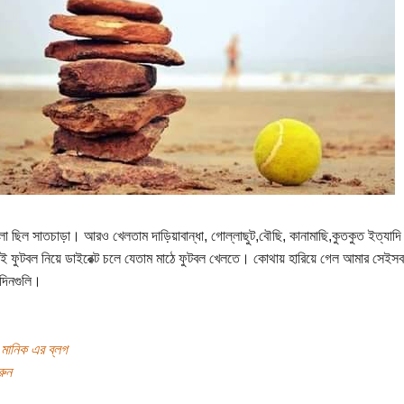
েলা ছিল সাতচাড়া। আরও খেলতাম দাড়িয়াবান্ধা, গোল্লাছুট,বৌছি, কানামাছি,কুতকুত ইত্যাদি
এলেই ফুটবল নিয়ে ডাইরেক্ট চলে যেতাম মাঠে ফুটবল খেলতে। কোথায় হারিয়ে গেল আমার সেইস
দিনগুলি।
ন মানিক এর ব্লগ
রুন