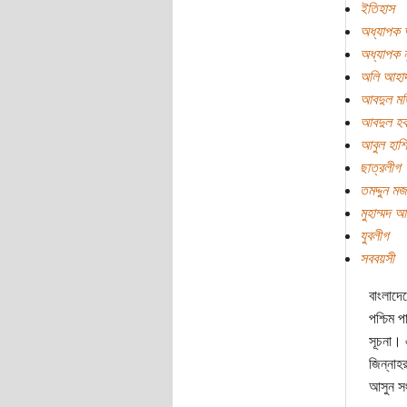
ইতিহাস
অধ্যাপক 
অধ্যাপক ন
অলি আহা
আবদুল মত
আবদুল হ
আবুল হাশ
ছাত্রলীগ
তমদ্দুন ম
মুহাম্মদ আ
যুবলীগ
সববয়সী
বাংলাদে
পশ্চিম প
সূচনা। 
জিন্নাহ
আসুন স