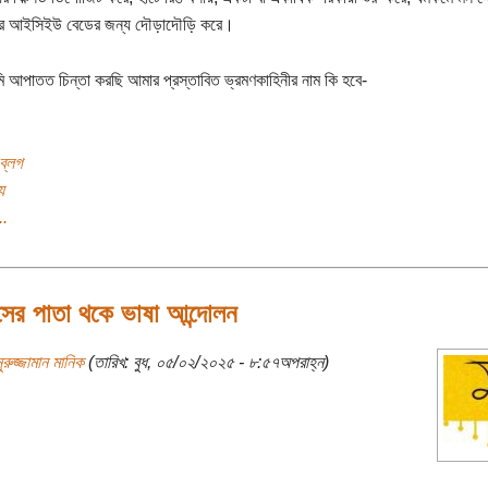
য়ের আইসিইউ বেডের জন্য দৌড়াদৌড়ি করে।
আপাতত চিন্তা করছি আমার প্রস্তাবিত ভ্রমণকাহিনীর নাম কি হবে-
ব্লগ
য
..
সের পাতা থকে ভাষা আন্দোলন
ুরুজ্জামান মানিক
(তারিখ: বুধ, ০৫/০২/২০২৫ - ৮:৫৭অপরাহ্ন)