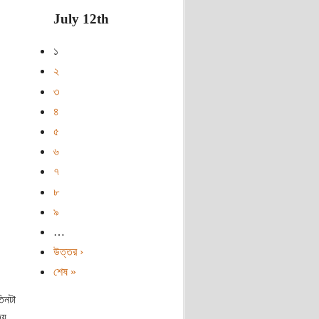
July 12th
১
২
৩
৪
৫
৬
৭
৮
৯
…
উত্তর ›
শেষ »
তিনটা
েয়,