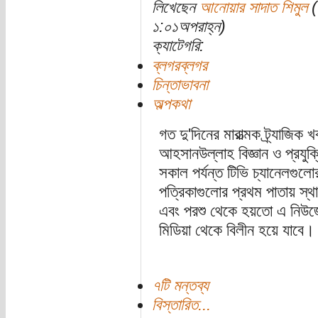
লিখেছেন
আনোয়ার সাদাত শিমুল
(
১:০১অপরাহ্ন)
ক্যাটেগরি:
ব্লগরব্লগর
চিন্তাভাবনা
অল্পকথা
গত দু'দিনের মারাত্মক ট্র্যাজিক খ
আহসানউল্লাহ বিজ্ঞান ও প্রযুক্
সকাল পর্যন্ত টিভি চ্যানেলগুল
পত্রিকাগুলোর প্রথম পাতায় স্
এবং পরশু থেকে হয়তো এ নিউজের
মিডিয়া থেকে বিলীন হয়ে যাবে
৭টি মন্তব্য
বিস্তারিত...