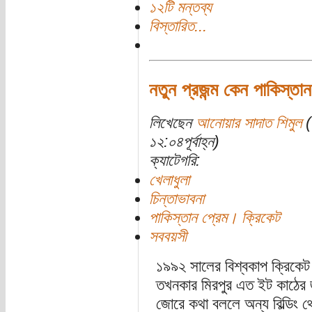
১২টি মন্তব্য
বিস্তারিত...
নতুন প্রজন্ম কেন পাকিস্তা
লিখেছেন
আনোয়ার সাদাত শিমুল
(
১২:০৪পূর্বাহ্ন)
ক্যাটেগরি:
খেলাধুলা
চিন্তাভাবনা
পাকিস্তান প্রেম। ক্রিকেট
সববয়সী
১৯৯২ সালের বিশ্বকাপ ক্রিকে
তখনকার মিরপুর এত ইট কাঠের জ
জোরে কথা বললে অন্য বিল্ডিং 