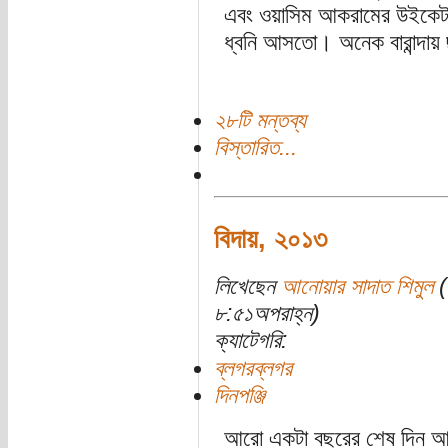
এবং ওয়াসিম আকরামের উইকেট 
ধ্বনি আসতো। অনেক বারান্দায়
২৮টি মন্তব্য
বিস্তারিত...
বিদায়, ২০১৩
লিখেছেন
আনোয়ার সাদাত শিমুল
(
৮:৫১অপরাহ্ন)
ক্যাটেগরি:
ব্লগরব্লগর
দিনপঞ্জি
আরো একটা বছরের শেষ দিন