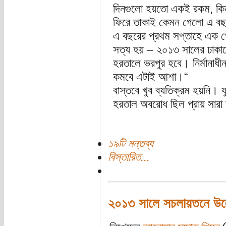
দিনগুলো হয়তো একই রকম, কিন্তু
ফিরে তাকাই কেমন গেলো এ বছ
এ বছরের প্রথম সপ্তাহে এক পোস
সত্য হয় – ২০১৩ সালের ঢাকা
হরতালে ভরপুর হবে। নির্মানাধী
কমবে এটাই আশা।“
বাস্তবে খুব ব্যতিক্রম হয়নি। যুদ
হরতাল অবরোধ ছিল প্রায় সার
১৯টি মন্তব্য
বিস্তারিত...
২০১৩ সালে সচলায়তনে উল