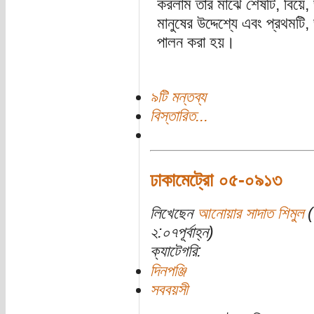
করলাম তার মাঝে শেষটি, বিয়ে, 
মানুষের উদ্দেশ্যে এবং প্রথমটি
পালন করা হয়।
৯টি মন্তব্য
বিস্তারিত...
ঢাকামেট্রো ০৫-০৯১৩
লিখেছেন
আনোয়ার সাদাত শিমুল
(
২:০৭পূর্বাহ্ন)
ক্যাটেগরি:
দিনপঞ্জি
সববয়সী