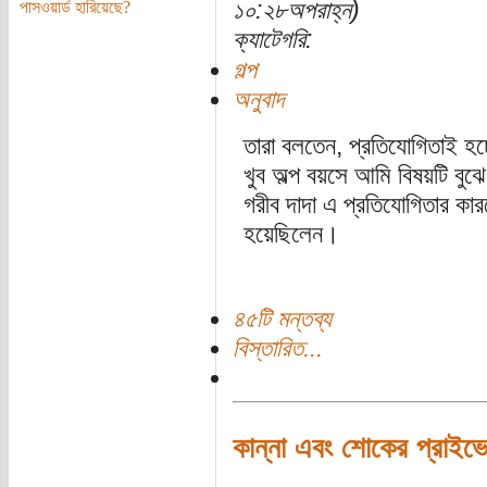
১০:২৮অপরাহ্ন)
পাসওয়ার্ড হারিয়েছে?
ক্যাটেগরি:
গল্প
অনুবাদ
তারা বলতেন, প্রতিযোগিতাই হচ্
খুব অল্প বয়সে আমি বিষয়টি বু
গরীব দাদা এ প্রতিযোগিতার কারণে
হয়েছিলেন।
৪৫টি মন্তব্য
বিস্তারিত...
কান্না এবং শোকের প্রাইভে