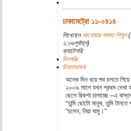
ঢাকামেট্রো ১১-০৪১৪
লিখেছেন
আনোয়ার সাদাত শিমুল
(
২:৩৬পূর্বাহ্ন)
ক্যাটেগরি:
দিনপঞ্জি
চিন্তাভাবনা
অনেক দিন ধরে পথ চলতে গিয়ে 
২০০৯ সালে যখন প্রথম দেখা হ
ছেলে রিকশা চালাচ্ছে –এ বাস্ত
“তুমি ছোটো মানুষ, তুমি টানতে 
"চলেন, নিয়া যামু।"