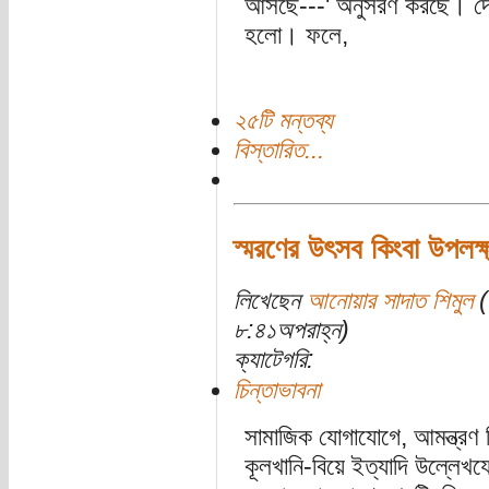
আসছে---' অনুসরণ করছে। দেশ
হলো। ফলে,
২৫টি মন্তব্য
বিস্তারিত...
স্মরণের উৎসব কিংবা উপলক্ষ
লিখেছেন
আনোয়ার সাদাত শিমুল
(
৮:৪১অপরাহ্ন)
ক্যাটেগরি:
চিন্তাভাবনা
সামাজিক যোগাযোগে, আমন্ত্রণ নিম
কূলখানি-বিয়ে ইত্যাদি উল্লেখয