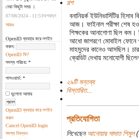
গল্প
নেয়া কিছুটা সময় ।
বনানিয়র্ক ইউনিভার্সিটির হিসাব 
07/08/2024 - 11:53অপরাহ্ন
আজ। ফাইনাল পরীক্ষা শেষ হওয়া
আরও
শিক্ষকের আনাগোণা ছিল কম। কি
OpenID ব্যবহার করে লগইন
আধো জাগরণে মোবাইল ফোনে গান
করুন:
মাহমুদের কানেও আসছিল। চার ত
OpenID কি?
ক্রেডিট দেখায় মনোযোগী ছিলেন, 
সদস্য পরিচয়:
*
পাসওয়ার্ড:
*
২৯টি মন্তব্য
বিস্তারিত...
ভুলোনা আমায়
OpenID ব্যবহার করে লগইন
প্রতিযোগিতা
করুন
Cancel OpenID login
লিখেছেন
আনোয়ার সাদাত শিমুল
(
সদস্য নিবন্ধন