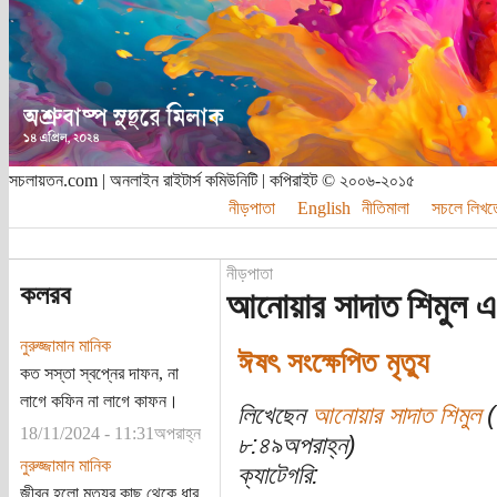
সচলায়তন.com | অনলাইন রাইটার্স কমিউনিটি | কপিরাইট © ২০০৬-২০১৫
নীড়পাতা
English
নীতিমালা
সচলে লিখত
নীড়পাতা
কলরব
আনোয়ার সাদাত শিমুল এ
নুরুজ্জামান মানিক
ঈষৎ সংক্ষেপিত মৃত্যু
কত সস্তা স্বপ্নের দাফন, না
লাগে কফিন না লাগে কাফন।
লিখেছেন
আনোয়ার সাদাত শিমুল
(
18/11/2024 - 11:31অপরাহ্ন
৮:৪৯অপরাহ্ন)
নুরুজ্জামান মানিক
ক্যাটেগরি:
জীবন হলো মৃত্যুর কাছ থেকে ধার