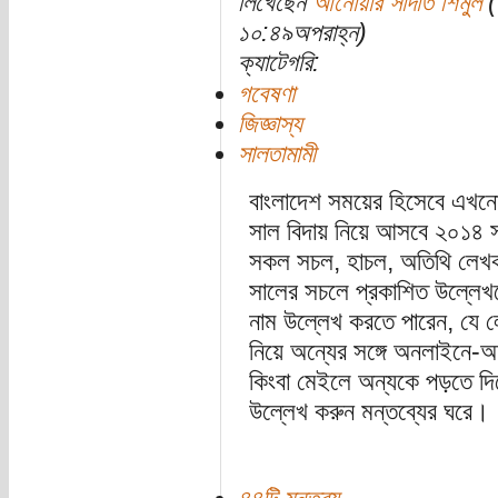
লিখেছেন
আনোয়ার সাদাত শিমুল
(
১০:৪৯অপরাহ্ন)
ক্যাটেগরি:
গবেষণা
জিজ্ঞাস্য
সালতামামী
বাংলাদেশ সময়ের হিসেবে এখনো
সাল বিদায় নিয়ে আসবে ২০১৪
সকল সচল, হাচল, অতিথি লেখক,
সালের সচলে প্রকাশিত উল্লেখ
নাম উল্লেখ করতে পারেন, যে 
নিয়ে অন্যের সঙ্গে অনলাইনে
কিংবা মেইলে অন্যকে পড়তে দি
উল্লেখ করুন মন্তব্যের ঘরে।