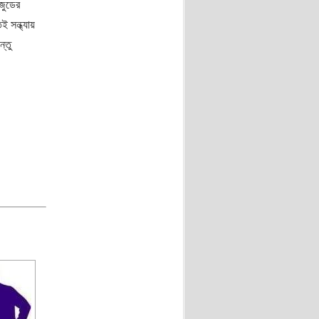
জুডের
 সন্ধ্যায়
্তু