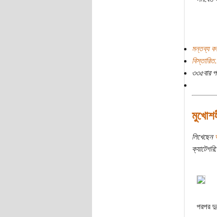
মন্তব্য ক
বিস্তারিত.
৩৩৫বার প
মুখোশহ
লিখেছেন
ক্যাটেগরি:
পরপর দু