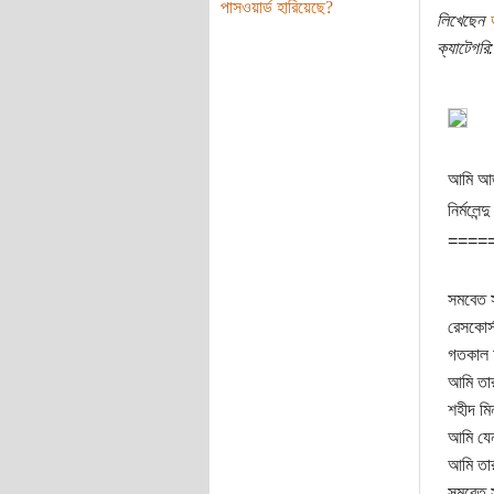
পাসওয়ার্ড হারিয়েছে?
লিখেছেন
ক্যাটেগরি:
আমি আজ
নির্মলেন্দু
====
সমবেত 
রেসকোর্
গতকাল 
আমি তা
শহীদ মি
আমি যেন
আমি তা
সমবেত স