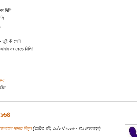
কা দিলি
িলি
,
- তুই কী পেলি
- আমার সব কেড়ে নিলি!
রুন
ঠিত
 ১৬৪
আনোয়ার সাদাত শিমুল
(তারিখ: রবি, ৩০/০৭/২০০৬ - ৪:১৩অপরাহ্ন)