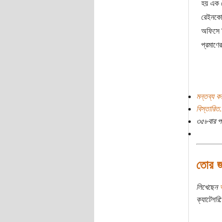
হয় এক র
রেইনকোট
অফিসে ব
প্রমাণে
মন্তব্য ক
বিস্তারিত.
৩৫৮বার প
তোর জ
লিখেছেন
ক্যাটেগরি: