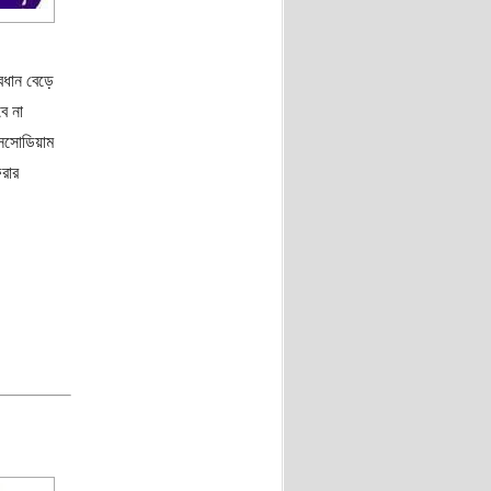
বধান বেড়ে
ে না
সসোডিয়াম
রার