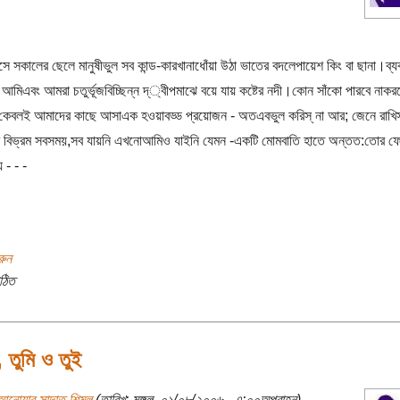
এসে সকালের ছেলে মানুষীভুল সব কান্ড-কারখানাধোঁয়া উঠা ভাতের বদলেপায়েশ কিং বা ছানা।ব্য
আমিএবং আমরা চতুর্ভূজবিচ্ছিন্ন দ্্বীপমাঝে বয়ে যায় কষ্টের নদী।কোন সাঁকো পারবে নাকরব
কেবলই আমাদের কাছে আসাএক হওয়াবড্ড প্রয়োজন - অতএবভুল করিস্ না আর; জেনে রাখি
ব বিভ্রম সবসময়,সব যায়নি এখনোআমিও যাইনি যেমন -একটি মোমবাতি হাতে অন্তত:তোর ফে
 - - -
রুন
ঠিত
 তুমি ও তুই
আনোয়ার সাদাত শিমুল
(তারিখ: মঙ্গল, ০১/০৮/২০০৬ - ৭:০০অপরাহ্ন)