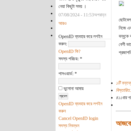
নেয়া কিছুটা সময় ।
07/08/2024 - 11:53অপরাহ্ন
ছোটবেলা
আরও
নিজে এক
বন্ধুকে
OpenID ব্যবহার করে লগইন
করুন:
বেশী ভা
OpenID কি?
প্রজাপত
সদস্য পরিচয়:
*
পাসওয়ার্ড:
*
১টি মন্তব্
ভুলোনা আমায়
বিস্তারিত.
৪১১বার প
OpenID ব্যবহার করে লগইন
করুন
Cancel OpenID login
আজকে
সদস্য নিবন্ধন