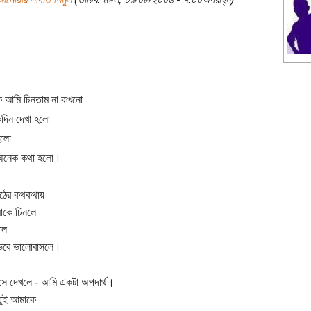
 আমি চিনতাম না কখনো
দিন দেখা হলো
হলো
অনেক কথা হলো।
িঠের কথকথায়
াকে চিনলে
লে
বে ভালোবাসলে।
সে দেখলে - আমি একটা অপদার্থ।
তুই আমাকে