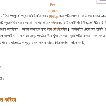
শিক্ষা
রম্যরচনা
য় "তিন গোয়েন্দা" পড়ার আইডিয়াটা মাথায় আসে। প্রজাপতির খামার। সেই থেকে মনে আকাঙ
রেখাচিত্র
নারী
টি প্রজাপতির খামার করবো। খামার না হলে, অন্তত: ছোট্ট একটি খাঁচা! ইস্...ভার্সিটিতে উ
শিশু অধিকার
 কথাটা বলেছিলাম। আমার স্বপ্নকে তুচ্ছ করে সে হেসেছিল। প্রজাপতির চেয়ে তার হাসিটি ঐ মু
লো লেগেছিল...।পাতায়ার নংনুচ গার্ডেনে গিয়ে খুঁজে পেলাম - প্রজাপতির বাগান। শত শত না
ি উড়ে বেড়াচ্ছে... অদ্ভুত ভালো লাগায় হারিয়ে গিয়েছিলাম। ভালোলাগাটু
য
..
ঠিত
র কবিতা