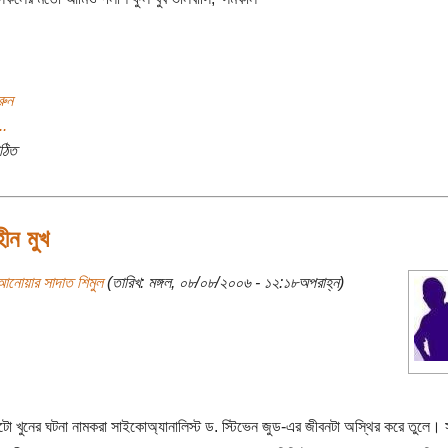
রুন
..
ঠিত
ীন মুখ
আনোয়ার সাদাত শিমুল
(তারিখ: মঙ্গল, ০৮/০৮/২০০৬ - ১২:১৮অপরাহ্ন)
টো খুনের ঘটনা নামকরা সাইকোঅ্যানালিস্ট ড. স্টিভেন জুড-এর জীবনটা অস্থির করে তুলে। 