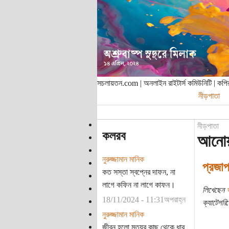
সচলায়তন.com | অনলাইন রাইটার্স কমিউনিটি | ক
নীড়পাতা
নীড়পাতা
কলরব
আনোয়া
নুরুজ্জামান মানিক
প্রজাপ
কত সস্তা স্বপ্নের দাফন, না
লাগে কফিন না লাগে কাফন।
লিখেছেন
18/11/2024 - 11:31অপরাহ্ন
ক্যাটেগরি:
নুরুজ্জামান মানিক
জীবন হলো মৃত্যুর কাছ থেকে ধার