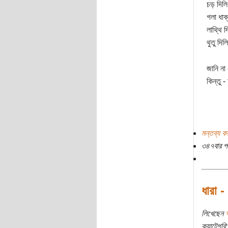
চড় দিলি
গলা ধাক্
লাথ্থি দ
থুতু দিলি
জানি না 
কিন্তু 
মন্তব্য ক
৩৪৭বার প
ধারা -
লিখেছেন
ক্যাটেগরি: