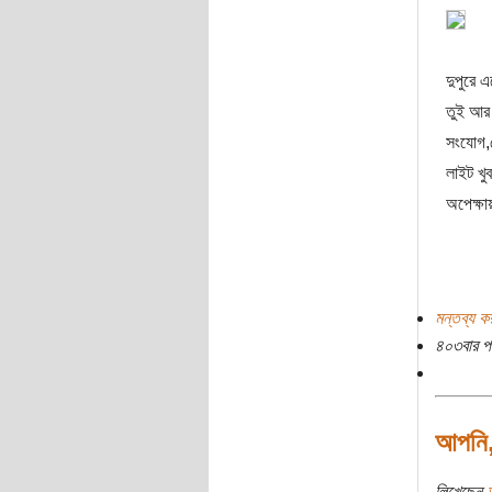
দুপুরে 
তুই আর 
সংযোগ,
লাইট খু
অপেক্ষায়
মন্তব্য ক
৪০৩বার প
আপনি,
লিখেছেন