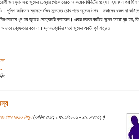
োগী জন হ্যানসন; জুডের চেম্বার থেকে বেরুনোর কয়েক মিনিটের মধ্যে। হ্যানসন পরা ছিল 
। পুলিশ অফিসার ম্যাকগ্রেভির সন্দেহের চোখ পড়ে জুডের উপর। সকালের ধকল না কাটাতেই
িভৎসভাবে খুন হয় জুডের সেক্রেটারি ক্যারোল। এবার ম্যাকগ্রেভির সন্দেহ আরো দৃঢ় হয়, কিন
র অভাবে গ্রেফতার করে না। ম্যাকগ্রেভির সাথে জুডের একটা পূর্ব শত্রুত
রুন
..
ঠিত
ন্য
আনোয়ার সাদাত শিমুল
(তারিখ: সোম, ০৭/০৮/২০০৬ - ৪:০০অপরাহ্ন)