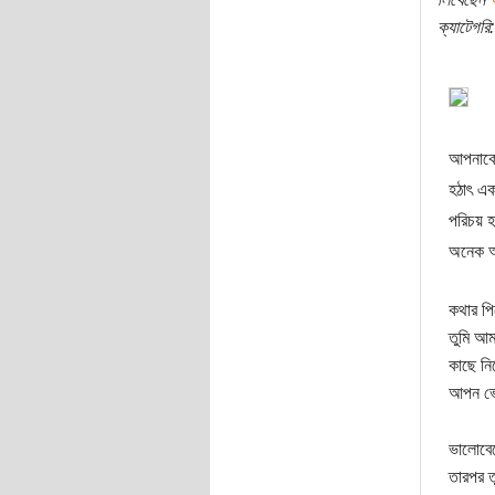
ক্যাটেগরি:
আপনাকে
হঠাৎ এক
পরিচয় 
অনেক 
কথার প
তুমি আম
কাছে নি
আপন ভে
ভালোবে
তারপর 