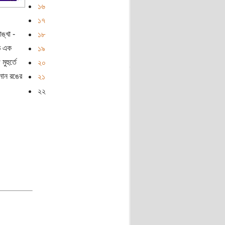
১৬
১৭
্খা -
১৮
ঠে এক
১৯
হুর্তে
২০
নান রঙের
২১
২২