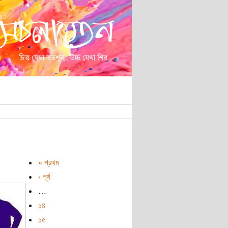
« প্রথম
‹ পূর্ব
…
১৪
১৫