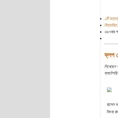
১টি মন্তব্
বিস্তারিত.
৩৬৭বার প
ফ্লপ ফ
লিখেছেন
ক্যাটেগরি:
রাসেল ভ
কিংবা র