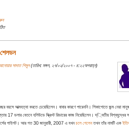
রুন
ঠিত
 শেলডন
আনোয়ার সাদাত শিমুল
(তারিখ: মঙ্গল, ২৭/০২/২০০৭ - ৪:২২অপরাহ্ন)
ছর বয়সে আত্মহত্যা করতে চেয়েছিলেন। বাবার কারণে পারেননি। শিকাগোতে জন্ম নেয়া মানুষ
্তায় 17 ডলার বেতনে হলিউডে স্ক্রিপ্ট রিডারের কাজ নিয়েছিলেন। দ্্বিতীয় বিশ্বযুদ্ধের 
র্সের পাইলট। আর গত 30 জানুয়ারী, 2007 এ যখন
চলে গেলেন
তখন তাঁর নামটি এক
ইতি