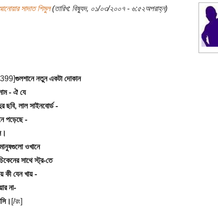
আনোয়ার সাদাত শিমুল
(তারিখ: বিষ্যুদ, ০১/০৩/২০০৭ - ৬:৫২অপরাহ্ন)
3399]
গুলশানে নতুন একটা দোকান
নাম - ঐ যে
ুর ছবি, লাল সাইনবোর্ড -
নে পড়েছে -
ি।
ানুষগুলো ওখানে
চিকেনের সাথে স্ট্র-তে
য়ে কী যেন খায় -
য়ার না-
পসি।
[/রং]