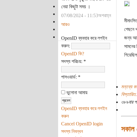
নেয়া কিছুটা সময় ।
07/08/2024 - 11:53অপরাহ্ন
মীমাংসিত
আরও
পেছনে থ
জন্য আর
OpenID ব্যবহার করে লগইন
করুন:
সামনের 
OpenID কি?
গিয়েছিল
সদস্য পরিচয়:
*
পাসওয়ার্ড:
*
মন্তব্য ক
ভুলোনা আমায়
বিস্তারিত.
৩৮৯বার প
OpenID ব্যবহার করে লগইন
করুন
Cancel OpenID login
সকাল 
সদস্য নিবন্ধন