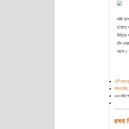
দর্জি ব
দু'হাতে
উড়িয়ে অ
চাঁদ তা
আসে। মা
৩টি মন্তব্
বিস্তারিত.
৩৫৩বার প
রসনা জ