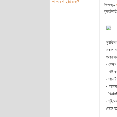
পাসওয়ার্ড হারিয়েছে?
লিখেছেন
ক্যাটেগরি:
সুইডিশ 
সকাল সা
গলার স্
- কেন?
- মাই ক
- মানে?
- 'আমার
- বিড়াল
- সুইডে
যেতে হব