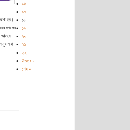
১৬
১৭
ে রাখা হয়।
১৮
মসনদ দখলের
১৯
ষয় আসবে
২০
ানুষ মারা
২১
২২
উত্তর ›
শেষ »