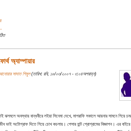
য
..
ঠিত
োর্থ অ্যাম্পায়ার
আনোয়ার সাদাত শিমুল
(তারিখ: রবি, ১৮/০৩/২০০৭ - ৩:০৪অপরাহ্ন)
াই ঝলমলে অবস্থায় বান্ধবীরে লইয়া সিনেমা দেখে, মাশরাফি সকালে আয়নার সামনে গিয়ে চ
াজীব ভাই অটোগ্রাফ দিতে গিয়ে চোখ কচলায়। পেসার হান্ট প্রোগ্রামের বিজ্ঞাপন। এর বাইর