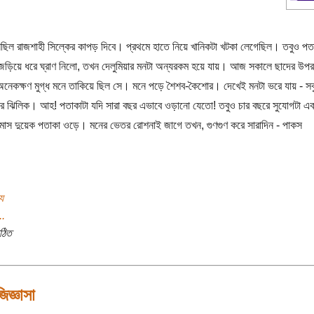
লেছিল রাজশাহী সিল্কের কাপড় দিবে। প্রথমে হাতে নিয়ে খানিকটা খটকা লেগেছিল। তবুও পত
 জড়িয়ে ধরে ঘ্রাণ নিলো, তখন দেলুমিয়ার মনটা অন্যরকম হয়ে যায়। আজ সকালে ছাদের উপর
নেকক্ষণ মুগ্ধ মনে তাকিয়ে ছিল সে। মনে পড়ে শৈশব-কৈশোর। দেখেই মনটা ভরে যায় - স
রার ঝিলিক। আহ! পতাকাটা যদি সারা বছর এভাবে ওড়ানো যেতো! তবুও চার বছরে সুযোগটা এ
স দুয়েক পতাকা ওড়ে। মনের ভেতর রোশনাই জাগে তখন, গুণগুণ করে সারাদিন - পাকস
য
..
ঠিত
িজ্ঞাসা