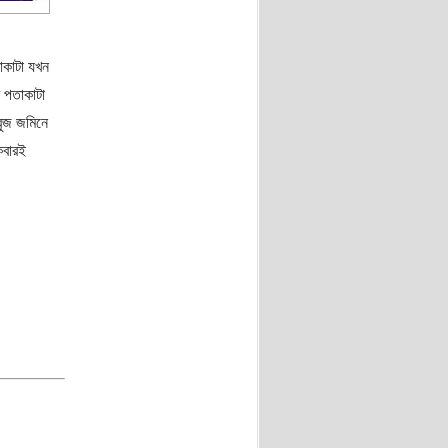
াকাটা যখন
 পতাকাটা
বুজ জমিনে
কবারই