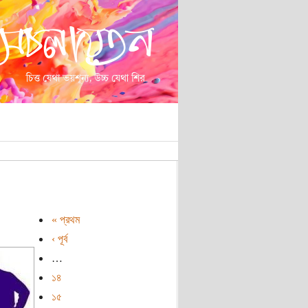
« প্রথম
‹ পূর্ব
…
১৪
১৫