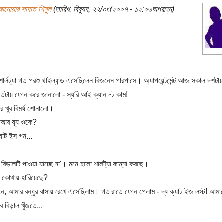
আনোয়ার সাদাত শিমুল
(তারিখ: বিষ্যুদ, ২২/০৩/২০০৭ - ১২:০৬অপরাহ্ন)
শার্লট্যা গত পরশু থাইল্যান্ড এসেছিলেন বিজনেস পারপাসে। অ্যাপয়েন্টমেন্ট আজ সকাল দশ
তটায় ফোন করে জানালো - স্যরি আই ক্যান নট কাম!
বর খুব বিমর্ষ শোনালো।
 আর য়ূ্য ওকে?
্যাট ইস গন...
 বিড়ালটি পাওয়া যাচ্ছে না'। মনে হলো শার্লট্যা কান্না করছে।
! কোথায় হারিয়েছে?
নে, আমার বন্ধুর বাসায় রেখে এসেছিলাম। গত রাতে ফোন পেলাম - দ্য ক্যাট ইজ লস্ট! আম
ে বিড়াল খুঁজতে...