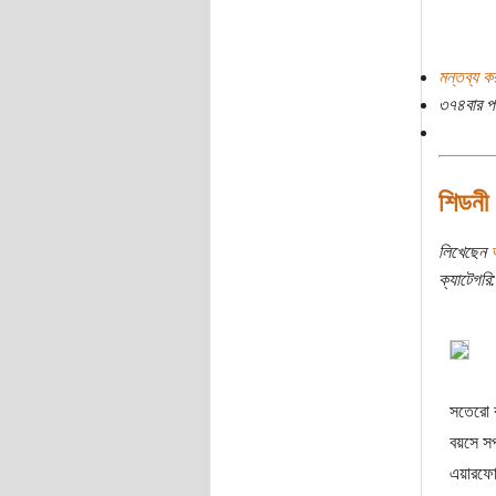
মন্তব্য ক
৩৭৪বার প
শিডনী
লিখেছেন
ক্যাটেগরি:
সতেরো ব
বয়সে সপ
এয়ারফো