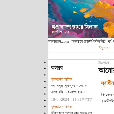
সচলায়তন.com | অনলাইন রাইটার্স কমিউনিটি | ক
নীড়পাতা
নীড়পাতা
কলরব
আনোয়া
নুরুজ্জামান মানিক
স্বাধী
কত সস্তা স্বপ্নের দাফন, না
লাগে কফিন না লাগে কাফন।
লিখেছেন
18/11/2024 - 11:31অপরাহ্ন
ক্যাটেগরি:
নুরুজ্জামান মানিক
জীবন হলো মৃত্যুর কাছ থেকে ধার