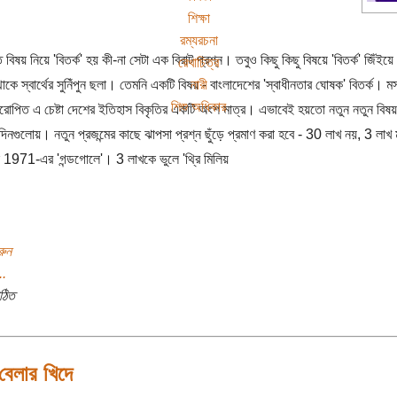
শিক্ষা
রম্যরচনা
 বিষয় নিয়ে 'বিতর্ক' হয় কী-না সেটা এক বিরাট প্রশ্ন। তবুও কিছু কিছু বিষয়ে 'বিতর্ক' জিঁইয়
রেখাচিত্র
নারী
াকে স্বার্থের সুনিঁপুন ছলা। তেমনি একটি বিষয় - বাংলাদেশের 'স্বাধীনতার ঘোষক' বিতর্ক। 
শিশু অধিকার
োপিত এ চেষ্টা দেশের ইতিহাস বিকৃতির একটি অংশ মাত্র। এভাবেই হয়তো নতুন নতুন বি
দিনগুলোয়। নতুন প্রজন্মের কাছে ঝাপসা প্রশ্ন ছুঁড়ে প্রমাণ করা হবে - 30 লাখ নয়, 3 লাখ ম
 1971-এর 'গন্ডগোলে'। 3 লাখকে ভুলে 'থ্রি মিলিয়
রুন
..
ঠিত
বেলার খিদে