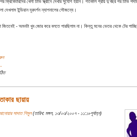
ের ক্রিকেটারদের খেলা টিভি স্ক্রীনে দেখার সুযোগ হয়নি। গতকাল প্রায় দু'বছর পর টিভি পর্দা
লা দেখলাম ইন্ডিয়ান দূরদর্শন ন্যাশনালের সৌজন্যে।
শ জিতবেই - অমনটা খুব জোর করে বলতে পারছিলাম না। কিন্তু মনের ভেতর থেকে টের পাচ্ছ
রুন
..
ঠিত
তাকার ছায়ায়
আনোয়ার সাদাত শিমুল
(তারিখ: মঙ্গল, ১৩/০৩/২০০৭ - ১১:১৮পূর্বাহ্ন)