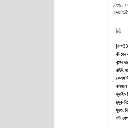
লিখেছেন
ক্যাটেগরি:
[রং=3
কী যেন 
বুড়ো দাদ
রাইট, ম
কেএফস
ঝলমলে ম
ফ্রাইড 
চুমুক দি
ধ্যুত, বি
ওটা পে