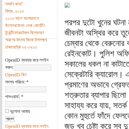
সমর্থন করে?
বিদায়, ২০১৩
২০১৩ সালে সচলায়তনে
পরপর দুটো খুনের ঘটনা 
উল্লেখযোগ্য লেখা কোনটি?
জীবনটা অস্থির করে তু
টুয়েন্টিফোরডটকম বিস্ফোরণ
স্মরণের উৎসব কিংবা উপলক্ষ্য
চেম্বার থেকে বেরুনোর 
ঢাকামেট্রো ০৫-০৯১৩
রেইনকোট। পুলিশ অফিস
OpenID ব্যবহার করে লগইন
সকালের ধকল না কাটাতে
করুন:
সেক্রেটারি ক্যারোল। এব
OpenID কি?
সদস্য পরিচয়:
*
প্রমাণের অভাবে গ্রেফত
শত্রুতার ব্যাপার ছিল
পাসওয়ার্ড:
*
সাহায্য করে যায়, সতর্
ভুলোনা আমায়
কোন মুহুর্তে ফাঁদে ফেল
জুড খুব চেষ্টা করে সব দ
OpenID ব্যবহার করে লগইন