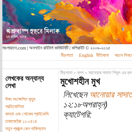
সচলায়তন.com | অনলাইন রাইটার্স কমিউনিটি | কপিরাইট © ২০০৬-২০১৫
নীড়পাতা
English
নীতিমালা
সচলে লিখত
নীড়পাতা
»
ব্লগ
»
আনোয়ার সাদাত শিমুল এর ব্ল
লেখকের অন্যান্য
মুখোশহীন মুখ
লেখা
লিখেছেন
আনোয়ার সাদাত
ঈষৎ সংক্ষেপিত মৃত্যু
১২:১৮অপরাহ্ন)
প্রতিযোগিতা
ক্যাটেগরি:
কান্না এবং শোকের প্রাইভেসি
ঢাকামেট্রো ১১-০৪১৪
নতুন প্রজন্ম কেন পাকিস্তান