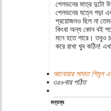
শেলডনের মাত্র দুটো উপ
শেলডনের যত্নে গড়া এ
প্রয়োজনও ছিল না তে
কিংবা অন্য কোন বই পড়
মনে হতে পারে। তবুও 
করে রাখা খুব কঠিন! এ
আনোয়ার সাদাত শিমুল এর
৩৫৮বার পঠিত
মন্তব্য