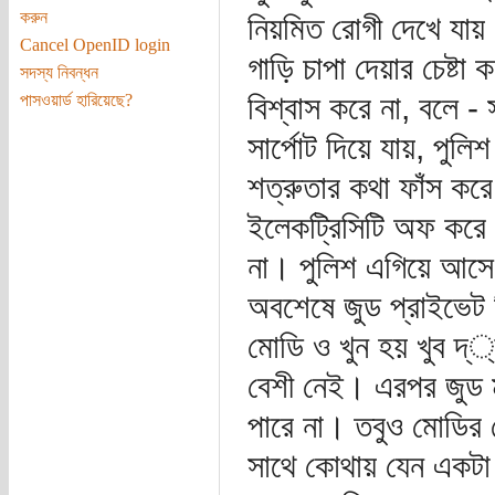
করুন
নিয়মিত রোগী দেখে যায়।
Cancel OpenID login
গাড়ি চাপা দেয়ার চেষ্টা
সদস্য নিবন্ধন
বিশ্বাস করে না, বলে 
পাসওয়ার্ড হারিয়েছে?
সার্পোট দিয়ে যায়, পুলি
শত্রুতার কথা ফাঁস করে
ইলেকট্রিসিটি অফ করে 
না। পুলিশ এগিয়ে আসে
অবশেষে জুড প্রাইভেট
মোডি ও খুন হয় খুব দ্
বেশী নেই। এরপর জুড 
পারে না। তবুও মোডির দ
সাথে কোথায় যেন একটা সম