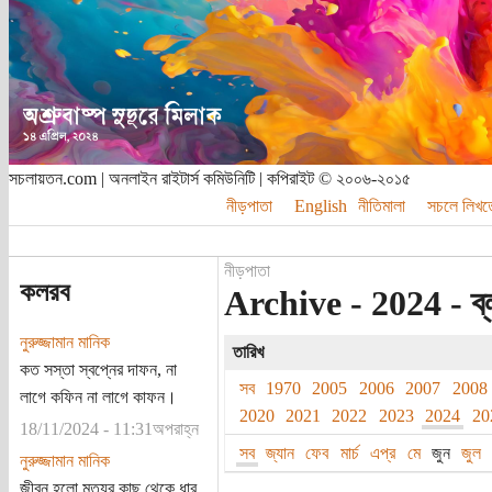
সচলায়তন.com | অনলাইন রাইটার্স কমিউনিটি | কপিরাইট © ২০০৬-২০১৫
নীড়পাতা
English
নীতিমালা
সচলে লিখত
নীড়পাতা
কলরব
Archive - 2024 - ব্
নুরুজ্জামান মানিক
তারিখ
কত সস্তা স্বপ্নের দাফন, না
সব
1970
2005
2006
2007
2008
লাগে কফিন না লাগে কাফন।
2020
2021
2022
2023
2024
20
18/11/2024 - 11:31অপরাহ্ন
সব
জ্যান
ফেব
মার্চ
এপ্র
মে
জুন
জুল
নুরুজ্জামান মানিক
জীবন হলো মৃত্যুর কাছ থেকে ধার