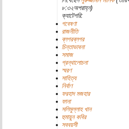
লিখেছেন
নুরুজ্জামান মানিক
(তারি
৮:৩২অপরাহ্ন)
ক্যাটেগরি:
গবেষণা
রাজনীতি
ব্লগরব্লগর
চিন্তাভাবনা
সমাজ
গ্রন্থালোচনা
স্মরণ
সাহিত্য
নির্বাণ
ফরহাদ মজহার
ফানা
সলিমুল্লাহ খান
হুমায়ুন কবির
সববয়সী