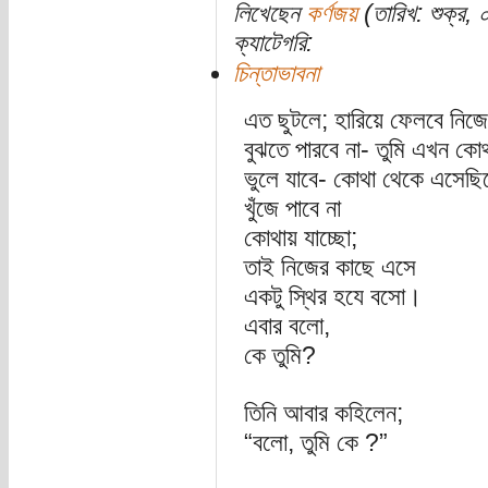
লিখেছেন
কর্ণজয়
(তারিখ: শুক্র, 
ক্যাটেগরি:
চিন্তাভাবনা
এত ছুটলে; হারিয়ে ফেলবে নি
বুঝতে পারবে না- তুমি এখন কোথ
ভুলে যাবে- কোথা থেকে এসেছি
খুঁজে পাবে না
কোথায় যাচ্ছো;
তাই নিজের কাছে এসে
একটু স্থির হযে বসো।
এবার বলো,
কে তুমি?
তিনি আবার কহিলেন;
“বলো, তুমি কে ?”