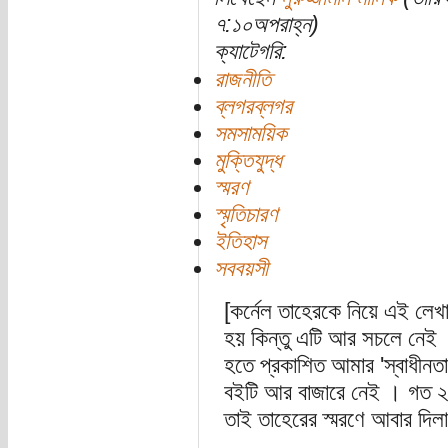
৭:১০অপরাহ্ন)
ক্যাটেগরি:
রাজনীতি
ব্লগরব্লগর
সমসাময়িক
মুক্তিযুদ্ধ
স্মরণ
স্মৃতিচারণ
ইতিহাস
সববয়সী
[কর্নেল তাহেরকে নিয়ে এই লে
হয় কিন্তু এটি আর সচলে নেই 
হতে প্রকাশিত আমার 'স্বাধীনতা য
বইটি আর বাজারে নেই । গত ২১ 
তাই তাহেরের স্মরণে আবার দিল