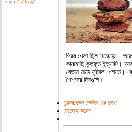
পাসওয়ার্ড হারিয়েছে?
প্রিয় খেলা ছিল সাতচাড়া। আরও
কানামাছি,কুতকুত ইত্যাদি। আর হ
যেতাম মাঠে ফুটবল খেলতে। ক
শৈশবের দিনগুলি।
নুরুজ্জামান মানিক এর ব্লগ
মন্তব্য করুন