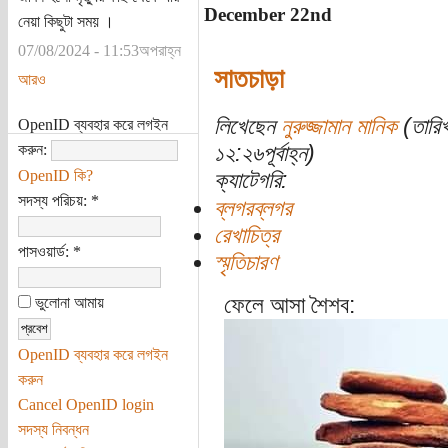
December 22nd
নেয়া কিছুটা সময় ।
07/08/2024 - 11:53অপরাহ্ন
সাতচাড়া
আরও
লিখেছেন
নুরুজ্জামান মানিক
(তারিখ
OpenID ব্যবহার করে লগইন
১২:২৬পূর্বাহ্ন)
করুন:
OpenID কি?
ক্যাটেগরি:
সদস্য পরিচয়:
*
ব্লগরব্লগর
রেখাচিত্র
পাসওয়ার্ড:
*
স্মৃতিচারণ
ফেলে আসা শৈশব:
ভুলোনা আমায়
OpenID ব্যবহার করে লগইন
করুন
Cancel OpenID login
সদস্য নিবন্ধন