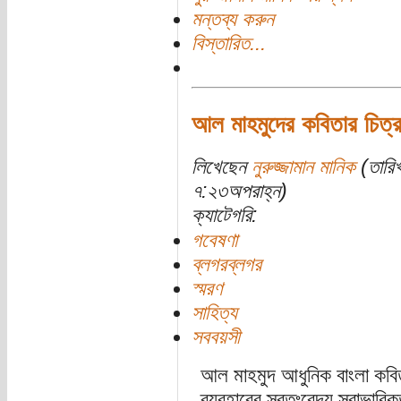
মন্তব্য করুন
বিস্তারিত...
আল মাহমুদের কবিতার চিত্রক
লিখেছেন
নুরুজ্জামান মানিক
(তারিখ
৭:২৩অপরাহ্ন)
ক্যাটেগরি:
গবেষণা
ব্লগরব্লগর
স্মরণ
সাহিত্য
সববয়সী
আল মাহমুদ আধুনিক বাংলা কবিত
ব্যবহারের স্বতঃবেদ্য স্বাভাবিক