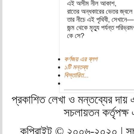
এই অসীম নীল আকাশ,
রাতের অন্ধকারের ভেতর জ্বলে 
তার নীচে এই পৃথিবী, সেখানে
জন্ম থেকে মৃত্যু পর্যন্ত পরিভ্র
কে সে?
কর্ণজয় এর ব্লগ
১টি মন্তব্য
বিস্তারিত...
প্রকাশিত লেখা ও মন্তব্যের দায় 
সচলায়তন কর্তৃপক্
কপিরাইট © ২০০৬-২০২০ | সচ