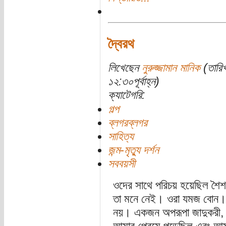
দ্বৈরথ
লিখেছেন
নুরুজ্জামান মানিক
(তারিখ
১২:৩০পূর্বাহ্ন)
ক্যাটেগরি:
গল্প
ব্লগরব্লগর
সাহিত্য
জন্ম-মৃত্যু দর্শন
সববয়সী
ওদের সাথে পরিচয় হয়েছিল শৈ
তা মনে নেই। ওরা যমজ বোন।
নয়। একজন অপরূপা জাদুকরী, অ