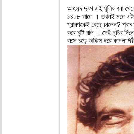
আহমদ ছফা এই ধূলির ধরা থেকে 
১৪০৮ সালে । তখনই মনে এই প্
শ্রাবণকেই বেছে নিলেন? শ্রাবণ
করে বৃষ্টি বলি । সেই বৃষ্টির দ
বাসে চড়ে অফিস ঘরে কামলাগিরী