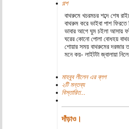
গল্প
বাথরুমে খচরমচর শব্দে শেষ রাই
বাথরুম করে ভাইবা পাশ ফিরতে
ভাবার আগে ঘুম চইলা আসায় ফট
ঘরের কোনো পোলা বোধহয় বাথর
শোয়ার সময় বাথরুমের দরজার ত
মনে কয়- লাইটটা জ্বালায়া নি
মাহবুব লীলেন এর ব্লগ
২টি মন্তব্য
বিস্তারিত...
দাঁড়াও।