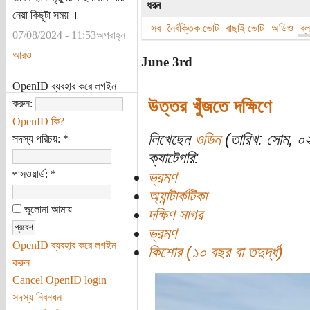
ধরন
নেয়া কিছুটা সময় ।
সব
নৈর্বক্তিক ভোট
বাছাই ভোট
অডিও
ব্
07/08/2024 - 11:53অপরাহ্ন
আরও
June 3rd
OpenID ব্যবহার করে লগইন
উত্তর খুঁজতে দক্ষিণে
করুন:
OpenID কি?
লিখেছেন
ওডিন
(তারিখ: সোম, ০
সদস্য পরিচয়:
*
ক্যাটেগরি:
পাসওয়ার্ড:
*
ভ্রমণ
অ্যান্টার্কটিকা
ভুলোনা আমায়
দক্ষিণ সাগর
ভ্রমণ
OpenID ব্যবহার করে লগইন
কিশোর (১০ বছর বা তদুর্দ্ধ)
করুন
Cancel OpenID login
সদস্য নিবন্ধন