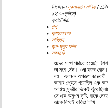
লিখেছেন
নুরুজ্জামান মানিক
(তারিখ
১২:৩০পূর্বাহ্ন)
ক্যাটেগরি:
গল্প
ব্লগরব্লগর
সাহিত্য
জন্ম-মৃত্যু দর্শন
সববয়সী
ওদের সাথে পরিচয় হয়েছিল শৈ
তা মনে নেই। ওরা যমজ বোন।
নয়। একজন অপরূপা জাদুকরী, অ
আমার প্রেমে পড়েছিল এবং আ
আমিও সুন্দরীর দিকেই ঝুঁকেছি
সে এক অনুপম সৃষ্টি, যাকে দেবত
তাকে নিয়েই কবিতা লিখি