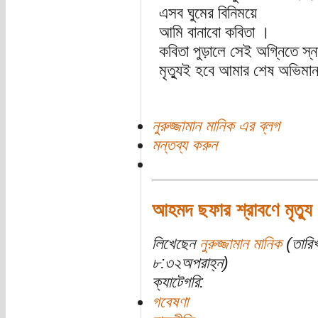
এসব ঘুমের বিনিময়ে
আমি বানাবো কবিতা ।
কবিতা পুড়ালে সেই অগ্নিতে স
মৃত্যুই হবে আমার শেষ অভিমা
নুরুজ্জামান মানিক এর ব্লগ
মন্তব্য করুন
আহমদ ছফার শ্রাবণে মৃত্যু 
লিখেছেন
নুরুজ্জামান মানিক
(তারি
৮:৩২অপরাহ্ন)
ক্যাটেগরি:
গবেষণা