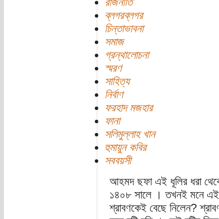
রাজনীতি
ব্লগরব্লগর
চিন্তাভাবনা
সমাজ
গ্রন্থালোচনা
স্মরণ
সাহিত্য
নির্বাণ
ফরহাদ মজহার
ফানা
সলিমুল্লাহ খান
হুমায়ুন কবির
সববয়সী
আহমদ ছফা এই ধূলির ধরা থেকে 
১৪০৮ সালে । তখনই মনে এই প্
শ্রাবণকেই বেছে নিলেন? শ্রাবণ