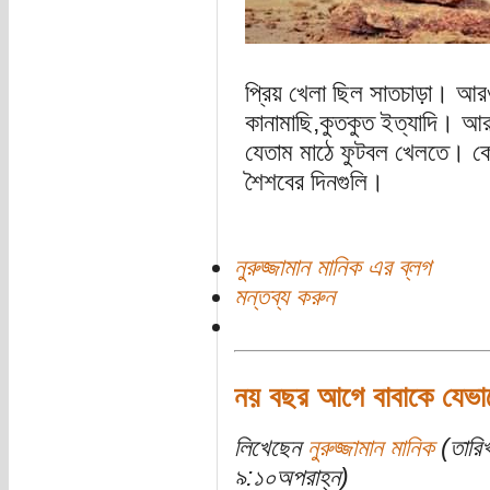
প্রিয় খেলা ছিল সাতচাড়া। আরও
কানামাছি,কুতকুত ইত্যাদি। আর হ
যেতাম মাঠে ফুটবল খেলতে। ক
শৈশবের দিনগুলি।
নুরুজ্জামান মানিক এর ব্লগ
মন্তব্য করুন
নয় বছর আগে বাবাকে যেভাব
লিখেছেন
নুরুজ্জামান মানিক
(তারিখ
৯:১০অপরাহ্ন)