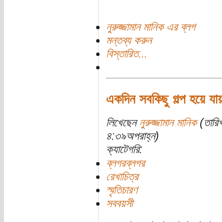
নুরুজ্জামান মানিক এর ব্লগ
মন্তব্য করুন
বিস্তারিত...
একদিন সবকিছু গল্প হয়ে যা
লিখেছেন
নুরুজ্জামান মানিক
(তারিখ
৪:৩৯অপরাহ্ন)
ক্যাটেগরি:
ব্লগরব্লগর
রেখাচিত্র
স্মৃতিচারণ
সববয়সী