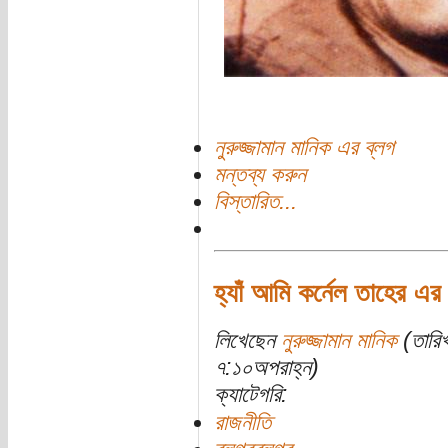
নুরুজ্জামান মানিক এর ব্লগ
মন্তব্য করুন
বিস্তারিত...
হ্যাঁ আমি কর্নেল তাহের এ
লিখেছেন
নুরুজ্জামান মানিক
(তারিখ
৭:১০অপরাহ্ন)
ক্যাটেগরি:
রাজনীতি