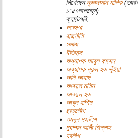
লিখেছেন
নুরুজ্জামান মানিক
(তারিখ
৮:৫৭অপরাহ্ন)
ক্যাটেগরি:
গবেষণা
রাজনীতি
সমাজ
ইতিহাস
অধ্যাপক আবুল কাসেম
অধ্যাপক নূরুল হক ভূঁইয়া
অলি আহাদ
আবদুল মতিন
আবদুল হক
আবুল হাশিম
ছাত্রলীগ
তমদ্দুন মজলিশ
মুহাম্মদ আলী জিন্নাহ
যুবলীগ