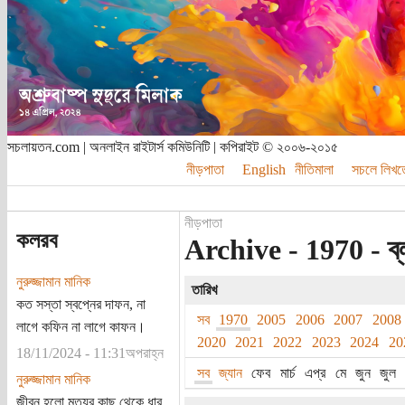
সচলায়তন.com | অনলাইন রাইটার্স কমিউনিটি | কপিরাইট © ২০০৬-২০১৫
নীড়পাতা
English
নীতিমালা
সচলে লিখত
নীড়পাতা
কলরব
Archive - 1970 - ব্
নুরুজ্জামান মানিক
তারিখ
কত সস্তা স্বপ্নের দাফন, না
সব
1970
2005
2006
2007
2008
লাগে কফিন না লাগে কাফন।
2020
2021
2022
2023
2024
20
18/11/2024 - 11:31অপরাহ্ন
সব
জ্যান
ফেব
মার্চ
এপ্র
মে
জুন
জুল
নুরুজ্জামান মানিক
জীবন হলো মৃত্যুর কাছ থেকে ধার