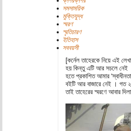
ব্লগরব্লগর
সমসাময়িক
মুক্তিযুদ্ধ
স্মরণ
স্মৃতিচারণ
ইতিহাস
সববয়সী
[কর্নেল তাহেরকে নিয়ে এই লে
হয় কিন্তু এটি আর সচলে নেই 
হতে প্রকাশিত আমার 'স্বাধীনতা য
বইটি আর বাজারে নেই । গত ২১ 
তাই তাহেরের স্মরণে আবার দিল