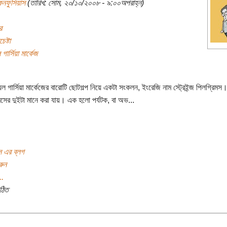
নফুসিয়াস
(তারিখ: সোম, ২০/১০/২০০৮ - ৯:০০অপরাহ্ন)
র
েষ্টা
 গার্সিয়া মার্কেজ
য়েল গার্সিয়া মার্কেজের বারোটি ছোটগল্প নিয়ে একটা সংকলন, ইংরেজি নাম স্ট্রেইন্জ পিলগ্রিমস
মসের দুইটা মানে করা যায়। এক হলো পর্যটক, বা অভ...
স এর ব্লগ
রুন
..
ঠিত