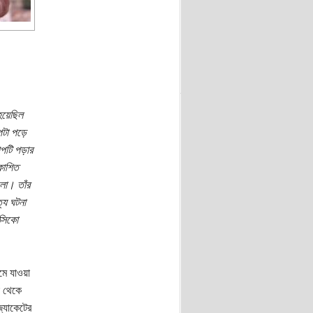
হয়েছিল
পটা পড়ে
্পটি পড়ার
কাশিত
লো। তাঁর
্য ঘটনা
্সিকো
মে যাওয়া
া থেকে
জ্যাকেটের