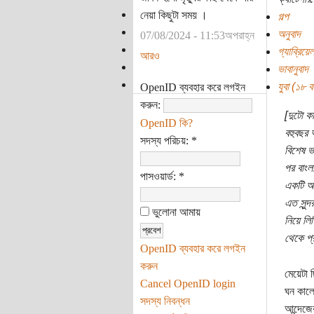
নেয়া কিছুটা সময় ।
গল্প
অনুবাদ
07/08/2024 - 11:53অপরাহ্ন
গ্যাব্রিয়েল
আরও
ভাবানুবাদ
যুবা (১৮ বছ
OpenID ব্যবহার করে লগইন
করুন:
[দুটো ক
OpenID কি?
বহুবছর 
সদস্য পরিচয়:
*
বিশেষ ভ
পর বাংল
পাসওয়ার্ড:
*
একটি অন
এত সুন্
ভুলোনা আমায়
নিয়ে ল
থেকে প্
OpenID ব্যবহার করে লগইন
করুন
মেয়েটা 
Cancel OpenID login
ঘন কালো
সদস্য নিবন্ধন
আন্দেজের