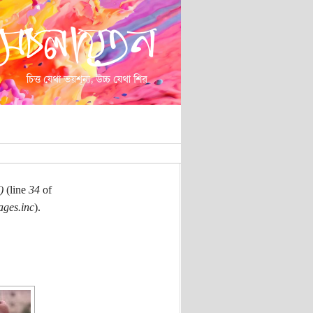
)
(line
34
of
ages.inc
).