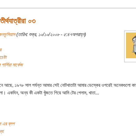
 তীর্থযাত্রীরা ০৩
নফুসিয়াস
(তারিখ: শুক্র, ১০/১০/২০০৮ - ৫:৪৭অপরাহ্ন)
র
েষ্টা
 গার্সিয়া মার্কেজ
নে আছে, ১৯৭৮ সাল পর্যন্ত আমার সেই নোটখাতাটা আমার ডেস্কের ওপরেই অনেকগুলো কা
লো। একদিন, অন্য কী একটা খুঁজতে গিয়ে আমি টের পেলাম, খাতা...
স এর ব্লগ
্য