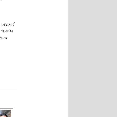
এয়ারপোর্টে
ষেপে আমার
িনালের