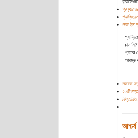
ক্যাটেগরি:
গ্রন্থালো
গ্যাব্রিয়েল
লাভ ইন দ
গ্যাব্র
চান নি?
গ্যাবো 
আরম্ভ 
তারেক অণু
২২টি মন্ত
বিস্তারিত.
আশ্চর্য