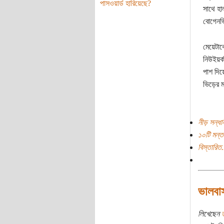
পাসওয়ার্ড হারিয়েছে?
সাথে হা
বোগেনভি
মেয়েটাক
নিউইয়র্
পাশ দিয়
ভিড়ের ম
নীড় সন্ধা
১০টি মন্ত
বিস্তারিত.
ভালবা
লিখেছেন