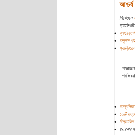
আশ্চর্য
লিখেছেন
ক
ক্যাটেগরি:
ব্লগরব্লগ
অনুবাদ প্রচ
গ্যাব্রিয়েল
শহরগুলো
প্রক্রি
কনফুসিয়া
১৬টি মন্ত
বিস্তারিত.
৪০৪বার প