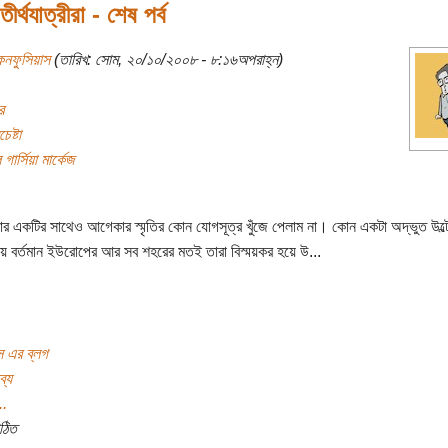
 তীর্থযাত্রীরা - শেষ পর্ব
নফুসিয়াস
(তারিখ: সোম, ২০/১০/২০০৮ - ৮:১৬অপরাহ্ন)
র
েষ্টা
 গার্সিয়া মার্কেজ
র একটির সাথেও আগেকার স্মৃতির কোন যোগসূত্র খুঁজে পেলাম না। কোন একটা অদ্ভুত উল্ট
য়ায় বর্তমান ইউরোপের আর সব শহরের মতই তারা বিস্ময়কর হয়ে উ...
স এর ব্লগ
ব্য
..
ঠিত