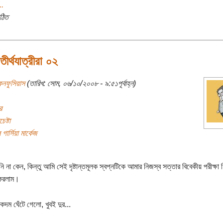
..
ঠিত
 তীর্থযাত্রীরা ০২
নফুসিয়াস
(তারিখ: সোম, ০৬/১০/২০০৮ - ৯:৫১পূর্বাহ্ন)
র
েষ্টা
 গার্সিয়া মার্কেজ
 না কেন, কিন্তু আমি সেই দৃষ্টান্তমূলক স্বপ্নটিকে আমার নিজস্ব স‌ত্তার বিবেকীয় পরীক্ষা
া করলাম।
কদম ঘেঁটে গেলো, খুবই দুর...