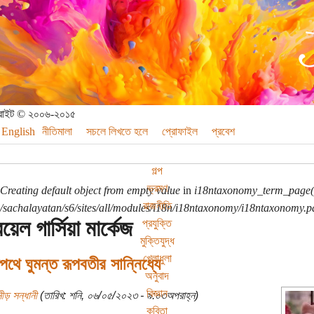
পিরাইট © ২০০৬-২০১৫
English
নীতিমালা
সচলে লিখতে হলে
প্রোফাইল
প্রবেশ
গল্প
ভ্রমণ
Creating default object from empty value
in
i18ntaxonomy_term_page(
রাজনীতি
sachalayatan/s6/sites/all/modules/i18n/i18ntaxonomy/i18ntaxonomy.p
রিয়েল গার্সিয়া মার্কেজ
প্রযুক্তি
মুক্তিযুদ্ধ
খেলাধুলা
ে ঘুমন্ত রূপবতীর সান্নিধ্যে
অনুবাদ
বিজ্ঞান
ীড় সন্ধানী
(তারিখ: শনি, ০৬/০৫/২০২৩ - ৯:০৩অপরাহ্ন)
কবিতা