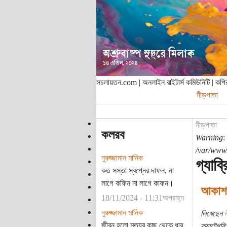
সচলায়তন.com | অনলাইন রাইটার্স কমিউনিটি | ক
নীড়পাতা
নীড়পাতা
কলরব
Warning
:
/var/www/
নুরুজ্জামান মানিক
গ্যাব্
কত সস্তা স্বপ্নের দাফন, না
লাগে কফিন না লাগে কাফন।
আকাশপথ
18/11/2024 - 11:31অপরাহ্ন
নুরুজ্জামান মানিক
লিখেছেন
ন
জীবন হলো মৃত্যুর কাছ থেকে ধার
ক্যাটেগরি: