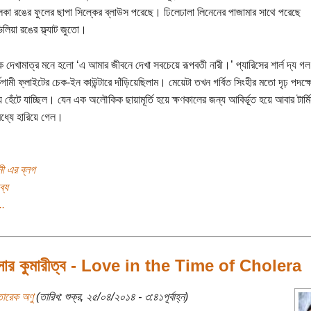
লকা রঙের ফুলের ছাপা সিল্কের ব্লাউস পরেছে। ঢিলেঢালা লিনেনের পাজামার সাথে পরেছে
লিয়া রঙের ফ্ল্যাট জুতো।
ে দেখামাত্র মনে হলো ‘এ আমার জীবনে দেখা সবচেয়ে রূপবতী নারী।’ প্যারিসের শার্ল দ্য গল 
কগামী ফ্লাইটের চেক-ইন কাউন্টারে দাঁড়িয়েছিলাম। মেয়েটা তখন গর্বিত সিংহীর মতো দৃঢ় পদক্
ে হেঁটে যাচ্ছিল। যেন এক অলৌকিক ছায়ামূর্তি হয়ে ক্ষণকালের জন্য আবির্ভূত হয়ে আবার টার্ম
ধ্যে হারিয়ে গেল।
নী এর ব্লগ
ব্য
..
সার কুমারীত্ব - Love in the Time of Cholera
তারেক অণু
(তারিখ: শুক্র, ২৫/০৪/২০১৪ - ৩:৪১পূর্বাহ্ন)