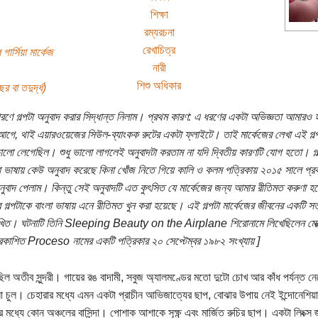
শিক্ষা
রম্যরচনা
রেখাচিত্র
 গার্সিয়া মার্কেজ
নারী
শিশু অধিকার
র বা তদুর্দ্ধ)
ারণে গল্পটা অনুবাদ করার সিদ্ধান্ত নিলাম। প্রথম কারণ: এ ধরণের একটা অভিজ্ঞতা আমারও 
আগে, থাই এয়ারওয়েজের সিউল-ব্যাংকক রুটের একটা ফ্লাইটে। তাই মার্কেজের লেখা এই গল্
ালো লেগেছিল। শুধু ভালো লাগলেই অনুবাদটা করতাম না যদি দ্বিতীয় কারণটি যোগ হতো। গল
া ভাষায় কেউ অনুবাদ করেছে কিনা খোঁজ নিতে গিয়ে কালি ও কলম পত্রিকায় ২০১৫ সালে প্র
ুবাদ পেলাম। কিন্তু সেই অনুবাদটি এত কুৎসিত যে মার্কেজের জন্য আমার রীতিমত করুণা হ
দর গল্পটাকে বাংলা ভাষায় এনে রীতিমত খুন করা হয়েছে। এই গল্পটা মার্কেজের জীবনের একটি সত
িখিত। ঘটনাটি তিনি Sleeping Beauty on the Airplane শিরোনামে লিখেছিলেন মেক
রকাশিত Proceso নামের একটি পত্রিকার ২০ সেপ্টেম্বর ১৯৮২ সংখ্যায় ]
ছিল অতীব সুন্দরী। গায়ের রঙ বাদামী, সবুজ অ্যালমণ্ডের মতো দুটো চোখ আর কাঁধ পর্যন্ত নে
 চুল। চেহারার মধ্যে এমন একটা প্রাচীন আভিজাত্যের ছাপ, বোঝার উপায় নেই ইন্দোনেশিয়
 মধ্যে কোন অঞ্চলের বাসিন্দা। পোশাক আশাকে সূক্ষ্ণ এবং মার্জিত রুচির ছাপ। একটা লিংক্স 