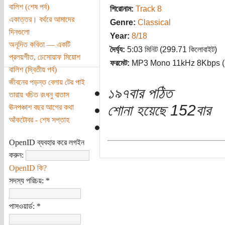
বালিশ (শেষ পর্ব)
শিরোনাম:
Track 8
একাত্তর। বর্থরে আমাদের
Genre:
Classical
দিনগুলো
Year:
8/18
অনূদিত কবিতা — একটি
দৈর্ঘ্য:
5:03 মিনিট (299.71 কিলোবাইট)
প্রলয়গীত, চেসোয়াফ মিয়োশ
ফরমেট:
MP3 Mono 11kHz 8Kbps 
বালিশ (দ্বিতীয় পর্ব)
জীবনের পড়ন্ত বেলায় টের পাই
১৯৭বার পঠিত
তারায় খচিত রংধনু বাতাস
শোনা হয়েছে 152বার
ঊনপঞ্চাশ বছর আগের কথা
আঁকটোবর - শেষ সপ্তাহ
OpenID ব্যবহার করে লগইন
করুন:
OpenID কি?
সদস্য পরিচয়:
*
পাসওয়ার্ড:
*