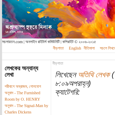
সচলায়তন.com | অনলাইন রাইটার্স কমিউনিটি | কপিরাইট © ২০০৬-২০১৫
নীড়পাতা
English
নীতিমালা
সচলে লিখত
নীড়পাতা
লেখকের অন্যান্য
লিখেছেন
অতিথি লেখক
(ত
লেখা
৮:০৯অপরাহ্ন)
পরীবাগে অঘ্রাজম, গোলযোগ
ক্যাটেগরি:
অনুবাদ - The Furnished
Room by O. HENRY
অনুবাদ - The Signal-Man by
Charles Dickens