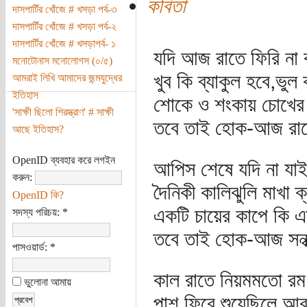
কবিতা
দাসপার্টির খোঁজে # খসড়া পর্ব-৩
দাসপার্টির খোঁজে # খসড়া পর্ব-২
দাসপার্টির খোঁজে # খসড়াপর্ব- ১
যদি আজ রাতে ফিরি না 
মনোটোনাস মনোলোগস (০/৫)
খুব কি ব্যাকুল হবে,ভুল
আমরাই লিখি আমাদের জন্মযুদ্ধের
ইতিহাস
শোকে ও শংকায় চোখের
'সাক্ষী ছিলো শিরস্ত্রাণ' # সাক্ষী
তবে তাই হোক-আজ রাত
আছে ইতিহাস?
OpenID ব্যবহার করে লগইন
আপিস শেষে যদি না যাই
করুন:
দৈনিকী কালিঝুলি মাখা 
OpenID কি?
একটি চায়ের কাপে কি এ
সদস্য পরিচয়:
*
তবে তাই হোক-আজ সন্ধ
পাসওয়ার্ড:
*
কাল রাতে নিয়মমতো রম
ভুলোনা আমায়
পাশ ফিরে শুয়েছিলে আর