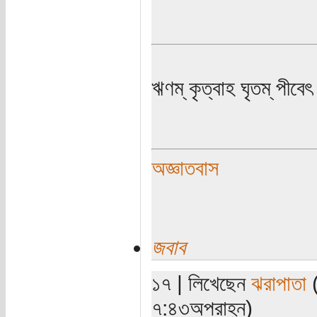
ঋণম্ কৃত্বাহ ঘৃতম্ পীবেৎ
অজ্ঞাতবাস
জবাব
১৭ | লিখেছেন
ঝরাপাতা
(
৭:৪৩অপরাহ্ন)