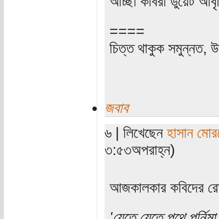
আচ্ছা কবিরা ডুয়েট আব
====
চিত্ত থাকুক সমুন্নত, উ
জবাব
৬ | লিখেছেন
হাসান মোর
৩:৫৩অপরাহ্ন)
আজকালকার কবিদের রোম
'যেতে যেতে পথে পুর্নিম