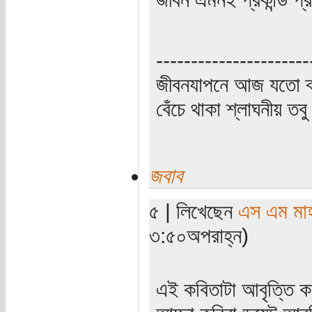
----------------------
জীবনযাপনে আজ যতো ক্
বেঁচে থাকা শ্লাঘনীয় ত
জবাব
৫ | লিখেছেন
এস এম মাহব
৩:৫০অপরাহ্ন)
এই কবিতাটা আবৃত্তি