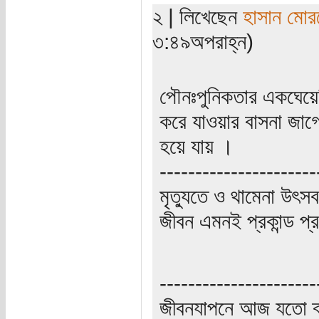
২ | লিখেছেন
হাসান মোর
৩:৪৯অপরাহ্ন)
পৌনঃপুনিকতার একঘেয়ে
করে যাওয়ার বাসনা জাগ
হয়ে যায় ।
----------------------
মৃত্যুতে ও থামেনা উৎসব
জীবন এমনই প্রকান্ড প্
----------------------
জীবনযাপনে আজ যতো ক্