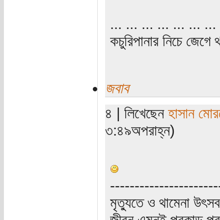
... ... ... ... ... ... ... 
কচুরিপানার নিচে জেগে থ
জবাব
৪ | লিখেছেন
হাসান মোর
৩:৪৯অপরাহ্ন)
----------------------
মৃত্যুতে ও থামেনা উৎসব
জীবন এমনই প্রকান্ড প্