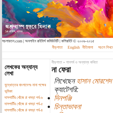
সচলায়তন.com | অনলাইন রাইটার্স কমিউনিটি | কপিরাইট © ২০০৬-২০১৫
নীড়পাতা
English
নীতিমালা
সচলে লিখত
নীড়পাতা
»
পানপর্ব ও অন্যান্য কবিতা
লেখকের অন্যান্য
না ফেরা
লেখা
লিখেছেন
হাসান মোরশেদ
যুদ্ধোত্তর বাংলাদেশঃ নানা পক্ষের
ক্যাটেগরি:
ভূমিকা
দিনপঞ্জি
দাসপার্টির খোঁজে # খসড়া পর্ব-৬
দাসপার্টির খোঁজে # খসড়া পর্ব-৫
চিন্তাভাবনা
দাসপার্টির খোঁজে # খসড়া পর্ব-৪