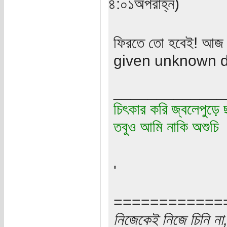
৪:০১অপরাহ্ন)
ফিরতে তো হবেই! আ
given unknown d
_____________
চিৎকার করি জ্বলেপুড়ে 
তবুও আমি নাকি অশুচি
'
============
নিজেকেই নিজে চিনি না,