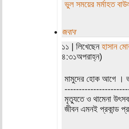
ভুল সময়ের মর্মাহত বাউ
জবাব
১১ | লিখেছেন
হাসান মো
৪:৩১অপরাহ্ন)
মামুদের হোক আগে । ভ
----------------------
মৃত্যুতে ও থামেনা উৎসব
জীবন এমনই প্রকান্ড প্