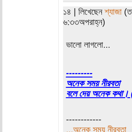
১৪ | লিখেছেন
শ্যাজা
(তা
৬:৩৩অপরাহ্ন)
ভালো লাগলো...
---------
অনেক সময় নীরবতা
বলে দেয় অনেক কথা। (
------------
...অনেক সময় নীরবতা