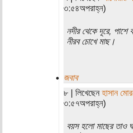
৩:৫৪অপরাহ্ন)
নদীর থেকে দূরে, পাশে 
নীরব চোখে মাছ।
জবাব
৮ | লিখেছেন
হাসান মো
৩:৫৭অপরাহ্ন)
বয়স হলো মাছের তাও ঘ