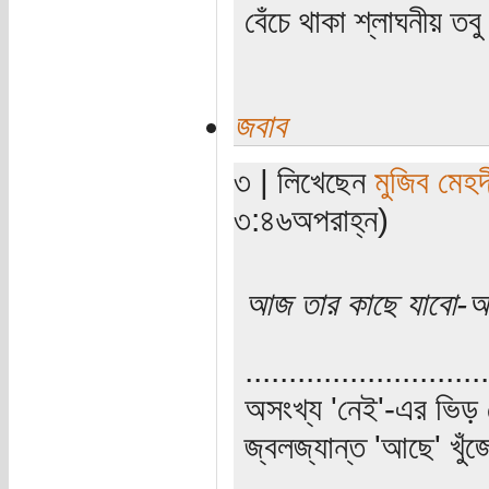
বেঁচে থাকা শ্লাঘনীয় ত
জবাব
৩ | লিখেছেন
মুজিব মেহদ
৩:৪৬অপরাহ্ন)
আজ তার কাছে যাবো-
............................
অসংখ্য 'নেই'-এর ভিড় 
জ্বলজ্যান্ত 'আছে' খু