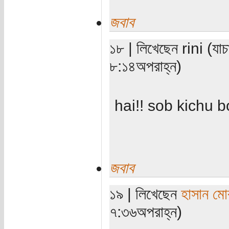
জবাব
১৮ | লিখেছেন rini (যাচ
৮:১৪অপরাহ্ন)
hai!! sob kichu b
জবাব
১৯ | লিখেছেন
হাসান মো
৭:৩৬অপরাহ্ন)