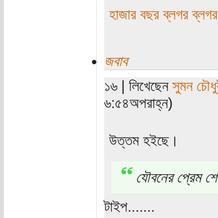
হাজার বছর ব্লগর ব্লগর
জবাব
১৬ | লিখেছেন
সুমন চৌধু
৬:৫৪অপরাহ্ন)
উত্তম হইছে।
যৌবনের প্রেম শে
টাইপ.......