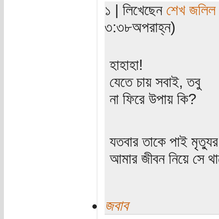
১ | লিখেছেন
শেখ জলিল
৩:৩৮অপরাহ্ন)
হাহাহা!
যেতে চায় সবাই, তবু
না ফিরে উপায় কি?
যতবার তাকে পাই মৃত্যু
আমার জীবন নিয়ে সে থাক
জবাব