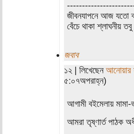
----------------------
জীবনযাপনে আজ যতো ক্
বেঁচে থাকা শ্লাঘনীয় ত
জবাব
১২ | লিখেছেন
আনোয়ার স
৫:০৭অপরাহ্ন)
আগামী বইমেলায় মামা-ভ
আমরা তৃষ্ণার্ত পাঠক 