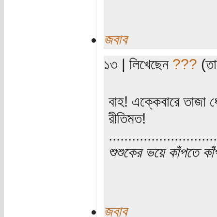
জবাব
১৩ | লিখেছেন
???
(তা
বাহ! এক্কেবারে তাজা ধো
রীতিমত!
............................
শুশুকের ভয়ে কাঁপতে কা
জবাব