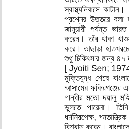
স্বাস্থ্যনিবাসে কাট
প্রশ্নের উত্তরে বল
জানুয়ারী পর্যন্ত ভা
করেন। তাঁর থাকা খাওয়
করে। তাছাড়া হাতখরচের
শুধু চিকিৎসার জন্য ৪৭
[ Jyoiti Sen; 197
মুক্তিযুদ্ধ শেষে বা
আসামের ফকিরগঞ্জের এ
গান্ধীর মতো দয়ালু ম
ভুলতে পারেনা। তিন
ধর্মনিরপেক্ষ, গনতান্ত্র
বিশ্বাস করেন। বাংলাদে