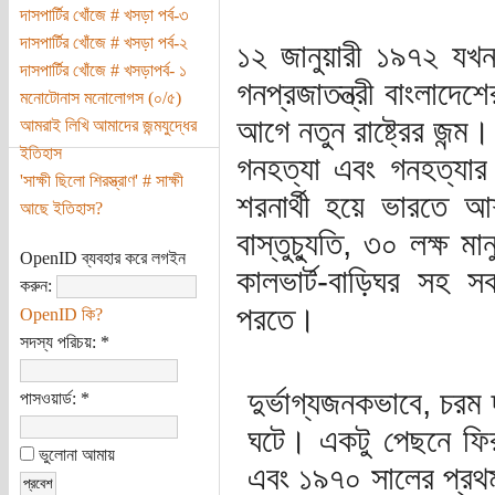
দাসপার্টির খোঁজে # খসড়া পর্ব-৩
দাসপার্টির খোঁজে # খসড়া পর্ব-২
১২ জানুয়ারী ১৯৭২ যখন প
দাসপার্টির খোঁজে # খসড়াপর্ব- ১
গনপ্রজাতন্ত্রী বাংলাদে
মনোটোনাস মনোলোগস (০/৫)
আগে নতুন রাষ্ট্রের জন্
আমরাই লিখি আমাদের জন্মযুদ্ধের
ইতিহাস
গনহত্যা এবং গনহত্যার 
'সাক্ষী ছিলো শিরস্ত্রাণ' # সাক্ষী
শরনার্থী হয়ে ভারতে 
আছে ইতিহাস?
বাস্তুচ্যুতি, ৩০ লক্ষ মা
OpenID ব্যবহার করে লগইন
কালভার্ট-বাড়িঘর সহ সক
করুন:
পরতে।
OpenID কি?
সদস্য পরিচয়:
*
দুর্ভাগ্যজনকভাবে, চরম 
পাসওয়ার্ড:
*
ঘটে। একটু পেছনে ফি
ভুলোনা আমায়
এবং ১৯৭০ সালের প্রথম