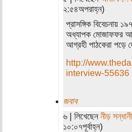
২:৫৪অপরাহ্ন)
প্রাসঙ্গিক বিবেচনায় 
অধ্যাপক মোজাফফর আহম
আগ্রহী পাঠকেরা পড়ে দ
http://www.theda
interview-55636
জবাব
৬ | লিখেছেন
নীড় সন্ধানী
১০:০৭পূর্বাহ্ন)