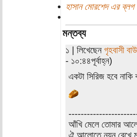
হাসান মোরশেদ এর ব্লগ
মন্তব্য
১ | লিখেছেন
গৃহবাসী বা
- ১০:৪৪পূর্বাহ্ন)
একটা সিরিজ হবে নাকি
----------------------
আঁখি মেলে তোমার আলো
ঐ আলোতে নয়ন রেখে মু