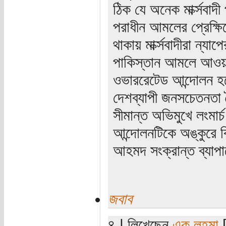
ঠিক যে অনেক মার্ক্সবা
পরাধীন আমলের প্রেক্ষি
থাকায় মার্ক্সবাদীরা ন্য
পাকিস্তান আমলে আওয়া
ওভাররেটেড আন্দোলন হচ্ছ
দেশব্যাপী জনসচেতনতা তৈর
সীমান্ত অভিমুখে লংমার্চ
আন্দোলনটিকে অঙ্কুরে 
আহমদ সংক্রান্ত ব্যাপা
জবাব
৪ | লিখেছেন
এক লহমা
[