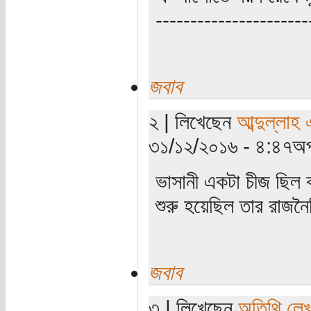
----------------------
জবাব
২ | লিখেছেন
আব্দুল্লাহ
৩১/১২/২০১৬ - ৪:৪৭অপ
ভাসানী একটা চীজ ছিল ব
শুরু হয়েছিল তার রাজন
জবাব
৩ | লিখেছেন
অতিথি লে