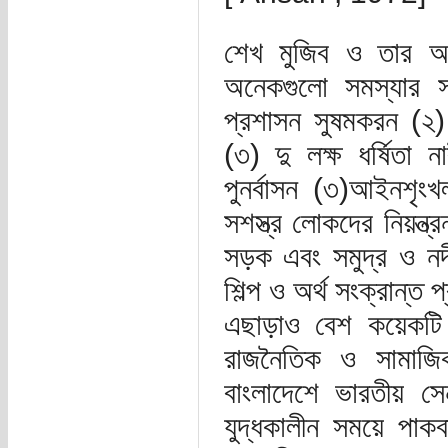
শেখ মুজিব ও তার আওয়
অনেকগুলো সমস্যার স
প্রশাসন সুষমকরন (২) 
(৩) দু লক্ষ ধর্ষিতা
পুনর্বাসন (৩)আইনশৃংখ
সশস্ত্র লোকদের নিয়ন্ত
সড়ক এবং সমুদ্র ও নদী
শিল্প ও অর্থ সংক্রান্ত
এছাড়াও বেশ কয়েকটি 
রাজনৈতিক ও সামাজি
বাংলাদেশে ভারতীয় সে
যুদ্ধকালীন সময়ে পাক