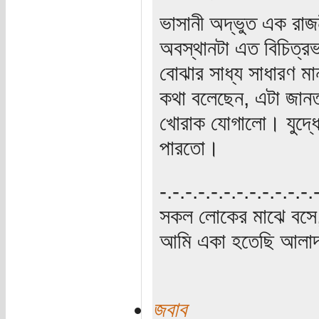
ভাসানী অদ্ভুত এক রাজ
অবস্থানটা এত বিচিত্রভ
বোঝার সাধ্য সাধারণ ম
কথা বলেছেন, এটা জানতা
খোরাক যোগালো। যুদ্ধো
পারতো।
‍‌-.-.-.-.-.-.-.-.-.-.-.-
সকল লোকের মাঝে বসে,
আমি একা হতেছি আলাদা
জবাব