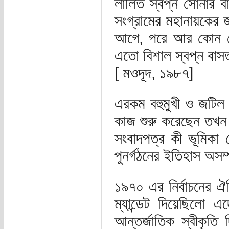
লালিত স্বপ্ন সোনার বা
সংগ্রামের মহানায়কের জ
আগে, পরে আর কোন নে
এতো বিশাল স্বপ্ন বাস
[ মওদূদ, ১৯৮৭]
এরকম বহুমুখী ও জটিল দ
কাজ শুরু করেছেন তখন দ
সংবাদপত্র কী ভূমিকা 
পুনর্গঠনের ইতিহাস অসম্
১৯৭০ এর নির্বাচনের ঐ
ম্যান্ডেট দিয়েছিলো
আন্তর্জাতিক স্বীকৃতি