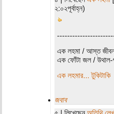
২:০২পূর্বাহ্ন)
----------------------
এক লহমা / আস্ত জীবন
এক ফোঁটা জল / উথাল-প
এক লহমার... টুকিটাকি
জবাব
৫ | লিখেছেন
অতিথি লে