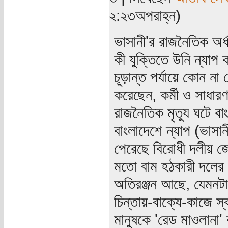
২:২৩অপরাহ্ন)
ভাসানী'র রাজনৈতিক অর্
কী যুক্তিতে উনি ন্যা
চূড়ান্ত পর্যায়ে কোন না 
করেছেন, কর্মী ও সাধার
রাজনৈতিক মৃত্যু ঘটে বা
বাংলাদেশে ন্যাপ (ভাসা
পেরেছে বিরোধী দলীয় জ
মতো বাম হঠকারী দলের উ
অতিরঞ্জন আছে, যেমনট
চিন্তায়-বাক্যে-কাজে স্ববি
মানুষকে 'রেড মাওলানা'