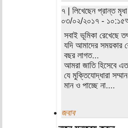
৭ | লিখেছেন প্রান্ত মৃধ
০৩/০২/২০১৭ - ১০:১৫অ
সবাই ভূমিকা রেখেছে ত
যদি আমাদের সময়কার ক
বছর লাগত...
আমরা জাতি হিসেবে এত
যে মুক্তিযোদ্ধারা সম্মা
মান ও পাচ্ছে না....
জবাব