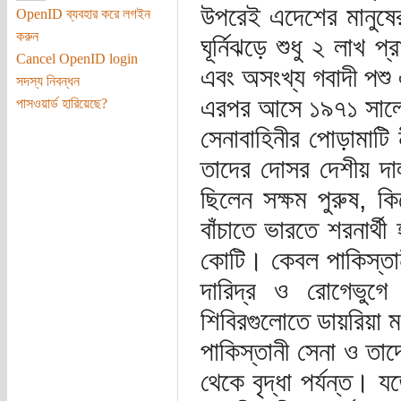
উপরেই এদেশের মানুষে
OpenID ব্যবহার করে লগইন
করুন
ঘূর্নিঝড়ে শুধু ২ লাখ 
Cancel OpenID login
এবং অসংখ্য গবাদী পশু 
সদস্য নিবন্ধন
এরপর আসে ১৯৭১ সালের ২
পাসওয়ার্ড হারিয়েছে?
সেনাবাহিনীর পোড়ামাটি 
তাদের দোসর দেশীয় দাল
ছিলেন সক্ষম পুরুষ, ক
বাঁচাতে ভারতে শরনার্থ
কোটি। কেবল পাকিস্তানী
দারিদ্র ও রোগেভুগে
শিবিরগুলোতে ডায়রিয়া ম
পাকিস্তানী সেনা ও তা
থেকে বৃদ্ধা পর্যন্ত। 