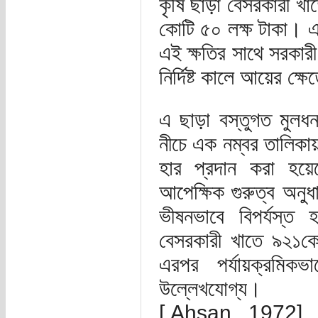
কৃষি ছাড়া বেসরকারী খা
কোটি ৫০ লক্ষ টাকা। এ
এই ক্ষতির সাথে সরকারী 
নির্দিষ্ট কালে আয়ের ক্
এ ছাড়া বস্তুগত মুলধন
নীচে এক নম্বর তালিকায়
হার প্রদান করা হয়েছ
আপেক্ষিক গুরুত্ব অনুধ
ভীষনভাবে বিপর্যস্ত
বেসরকারী খাতে ৯২১কো
এরপর পর্যায়ক্রমিকভ
উল্লেখযোগ্য।
[ Ahsan , 1972]