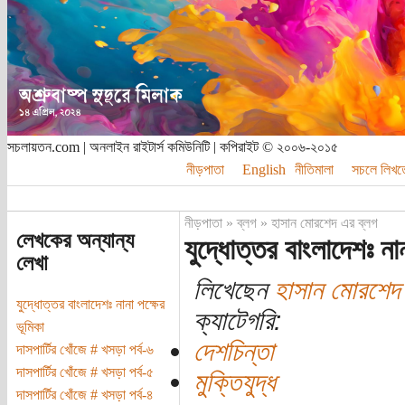
সচলায়তন.com | অনলাইন রাইটার্স কমিউনিটি | কপিরাইট © ২০০৬-২০১৫
নীড়পাতা
English
নীতিমালা
সচলে লিখত
নীড়পাতা
»
ব্লগ
»
হাসান মোরশেদ এর ব্লগ
লেখকের অন্যান্য
যুদ্ধোত্তর বাংলাদেশঃ নান
লেখা
লিখেছেন
হাসান মোরশেদ
যুদ্ধোত্তর বাংলাদেশঃ নানা পক্ষের
ক্যাটেগরি:
ভূমিকা
দেশচিন্তা
দাসপার্টির খোঁজে # খসড়া পর্ব-৬
দাসপার্টির খোঁজে # খসড়া পর্ব-৫
মুক্তিযুদ্ধ
দাসপার্টির খোঁজে # খসড়া পর্ব-৪