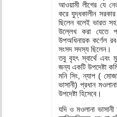
আওয়ামী লীগের যে নেতৃত
করে যুদ্ধকালীন সরকার
ছিলেন বলেই ভারত সহ অ
উল্লেখ করা যেতে পার
উপঅধিনায়ক কর্ণেল রব-
সংসদ সদস্য ছিলেন।
তবু বৃহৎ স্বার্থে এবং ম
জন্য একটি উপদেষ্টা কম
মনি সিং, ন্যাপ ( ম
ভাসানী) প্রধান মওলান
উপদেষ্টা হিসেবে।
যদি ও মওলানা ভাসানী 