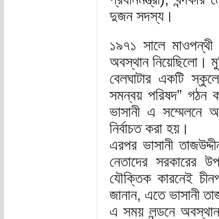
দুজন সদস্য।
১৯৭১ সালে মাওপন্থী 
অবস্থান নিয়েছিলো। মুক
বেলঘাটার একটি স্কুলে
সমন্বয় পরিষদ” গঠন ক
ভাসানী এ সম্মেলনে অ
নির্বাচত করা হয়।
এরপর ভাসানী তাজউদ্দ
নেতাদের সরকারের উপদ
যৌক্তিক কারনেই চীনপন
জানান, এতে ভাসানী তা
এ সময় লন্ডনে অবস্থান