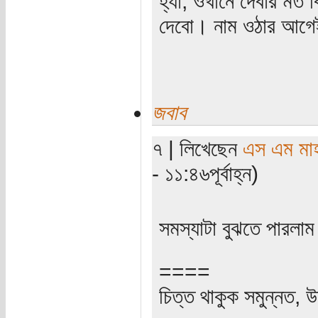
হ্যাঁ, ওখানে দেবার ম
দেবো। নাম ওঠার আগেই
জবাব
৭ | লিখেছেন
এস এম মাহব
- ১১:৪৬পূর্বাহ্ন)
সমস্যাটা বুঝতে পারলা
====
চিত্ত থাকুক সমুন্নত, উ