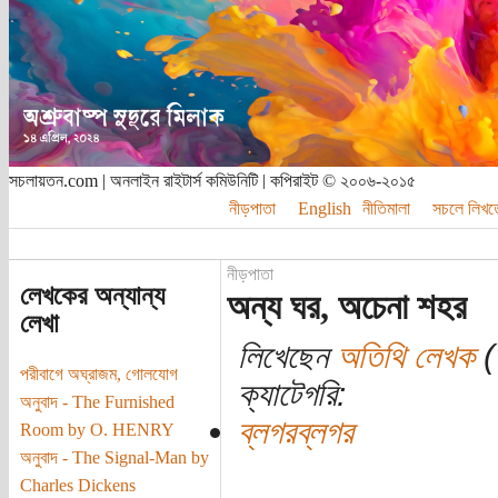
সচলায়তন.com | অনলাইন রাইটার্স কমিউনিটি | কপিরাইট © ২০০৬-২০১৫
নীড়পাতা
English
নীতিমালা
সচলে লিখত
নীড়পাতা
লেখকের অন্যান্য
অন্য ঘর, অচেনা শহর
লেখা
লিখেছেন
অতিথি লেখক
(
পরীবাগে অঘ্রাজম, গোলযোগ
ক্যাটেগরি:
অনুবাদ - The Furnished
ব্লগরব্লগর
Room by O. HENRY
অনুবাদ - The Signal-Man by
Charles Dickens