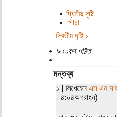
দ্বিতীয় দৃষ্টি
পৌঢ়া
দ্বিতীয় দৃষ্টি ›
৯৩৩বার পঠিত
মন্তব্য
১ | লিখেছেন
এস এম মাহবু
- ৪:০৪অপরাহ্ন)