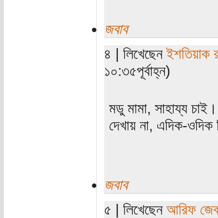
জবাব
৪ | লিখেছেন
ইশতিয়াক 
১০:৩৫পূর্বাহ্ন)
মডু মামা, সাহায্য চাই
দেখায় না, এদিক-ওদিক ন
জবাব
৫ | লিখেছেন
আরিফ জে