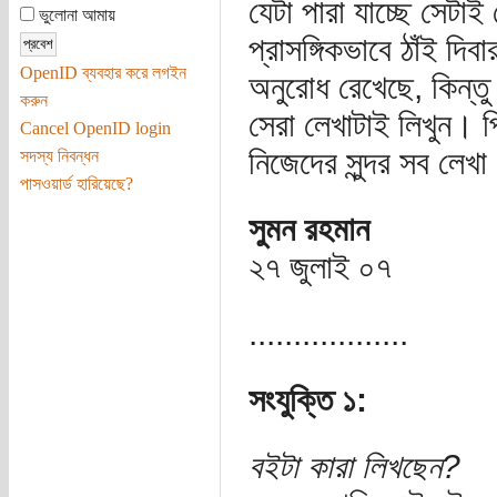
যেটা পারা যাচ্ছে সেট
ভুলোনা আমায়
প্রাসঙ্গিকভাবে ঠাঁই দ
OpenID ব্যবহার করে লগইন
অনুরোধ রেখেছে, কিন্তু
করুন
সেরা লেখাটাই লিখুন। প্
Cancel OpenID login
নিজেদের সুন্দর সব লেখ
সদস্য নিবন্ধন
পাসওয়ার্ড হারিয়েছে?
সুমন রহমান
২৭ জুলাই ০৭
..................
সংযুক্তি ১:
বইটা কারা লিখছেন?