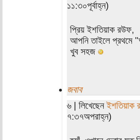
১১:৩০পূর্বাহ্ন)
প্রিয় ইশতিয়াক রউফ,
আপনি তাইলে প্রথমে "
খুব সহজ
জবাব
৬ | লিখেছেন
ইশতিয়াক 
৭:৩৭অপরাহ্ন)