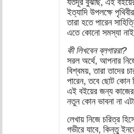
যতদূর বুঝছি, এই বইয়ের
ইত্যাদি উপলক্ষে পৃথিব
তারা হতে পারেন সাহিত্
এতে কোনো সমস্যা না
কী লিখবেন ব্লগাররা?
সরল অর্থে, আপনার নিজে
বিশ্বময়, তারা তাদের 
পারেন, তবে ছোট কোন ব
এই বইয়ের জন্য কাজের
নতুন কোন ভাবনা না এ
লেখায় নিজে চরিত্র হি
গভীরে যাবে, কিন্তু ই