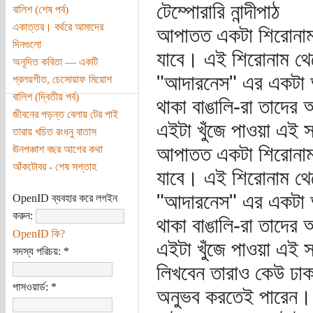
টেম্পোরারি নান্দীপাঠ
বালিশ (শেষ পর্ব)
একাত্তর। বর্থরে আমাদের
আপাতত একটা শিরোনাম খ
দিনগুলো
যাবে। এই শিরোনাম থেকে
অনূদিত কবিতা — একটি
"আদারনেস" এর একটা অনু
প্রলয়গীত, চেসোয়াফ মিয়োশ
বালিশ (দ্বিতীয় পর্ব)
থাকা বাঙালি-রা তাদের 
জীবনের পড়ন্ত বেলায় টের পাই
এইটা খুঁজে পাওয়া এই স
তারায় খচিত রংধনু বাতাস
আপাতত একটা শিরোনাম খ
ঊনপঞ্চাশ বছর আগের কথা
আঁকটোবর - শেষ সপ্তাহ
যাবে। এই শিরোনাম থেকে
"আদারনেস" এর একটা অনু
OpenID ব্যবহার করে লগইন
করুন:
থাকা বাঙালি-রা তাদের 
OpenID কি?
এইটা খুঁজে পাওয়া এই 
সদস্য পরিচয়:
*
লিখবেন তারাও কেউ ঢাক
পাসওয়ার্ড:
*
অনুভব করতেই পারেন। কি