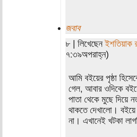
জবাব
৮ | লিখেছেন
ইশতিয়াক 
৭:৩৯অপরাহ্ন)
আমি বইয়ের পৃষ্ঠা হিস
গেল, আবার ওদিকে বইয়
পাতা থেকে মুছে দিয়ে 
থাকতে দেখালো। বইয়ে 
না। এখানেই খটকা লা