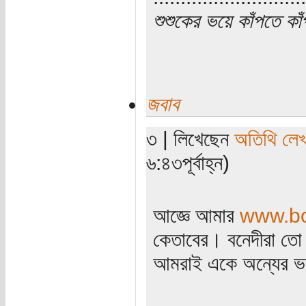
শুশুকের ভয়ে কাঁপতে কা
জবাব
৩ | লিখেছেন
অতিথি লে
৬:৪৩পূর্বাহ্ন)
আজ্ঞে আমার
www.bo
কেতাবের। বনেদীরা তো 
আমরাই একে অন্যের ভ