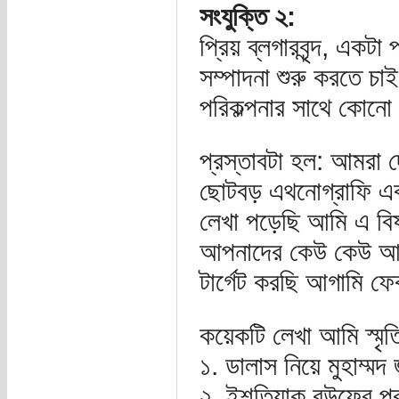
সংযুক্তি ২:
প্রিয় ব্লগারবৃন্দ, এক
সম্পাদনা শুরু করতে চা
পরিকল্পনার সাথে কোনো
প্রস্তাবটা হল: আমরা 
ছোটবড় এথনোগ্রাফি এ
লেখা পড়েছি আমি এ বি
আপনাদের কেউ কেউ আগ
টার্গেট করছি আগামি ফে
কয়েকটি লেখা আমি স্মৃ
১. ডালাস নিয়ে মুহাম্মদ 
২. ইশতিয়াক রউফের প