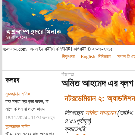
সচলায়তন.com | অনলাইন রাইটার্স কমিউনিটি | কপিরাইট © ২০০৬-২০১৫
নীড়পাতা
English
নীতিমালা
সচলে লিখত
নীড়পাতা
কলরব
অমিত আহমেদ এর ব্লগ
নুরুজ্জামান মানিক
নটরডেমিয়ান ২: অ্যাডমিশন 
কত সস্তা স্বপ্নের দাফন, না
লাগে কফিন না লাগে কাফন।
লিখেছেন
অমিত আহমেদ
(তারিখ:
18/11/2024 - 11:31অপরাহ্ন
৪:৫১পূর্বাহ্ন)
নুরুজ্জামান মানিক
ক্যাটেগরি:
জীবন হলো মৃত্যুর কাছ থেকে ধার