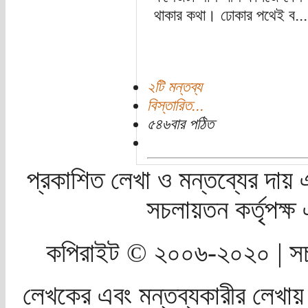
থাকার কথা। ঢোকার পথেই ব...
২টি মন্তব্য
বিস্তারিত...
৫৪৬বার পঠিত
প্রকাশিত লেখা ও মন্তব্যের দায় 
সচলায়তন কর্তৃপক্
কপিরাইট © ২০০৬-২০২০ | সচ
লেখকের এবং মন্তব্যকারীর লেখায়