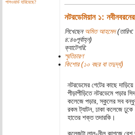
পাসওয়ার্ড হারিয়েছে?
নটরডেমিয়ান ১: নবীনবরনের 
লিখেছেন
অমিত আহমেদ
(তারিখ:
৪:৪৬পূর্বাহ্ন)
ক্যাটেগরি:
স্মৃতিচারণ
কিশোর (১০ বছর বা তদুর্দ্ধ)
নটরডেমের গেটের কাছে দাড়িয়ে 
পীড়াপীড়িতে নটরডেমে পড়ার সি
কলেজে পড়ার, স্কুলের সব বন্
রকম ট্যাটন, ঢাকা কলেজে ঢুকে
হাতের শক্ত তদারকি।
কলেজটা লাল-নীল কাগজে বেশ 