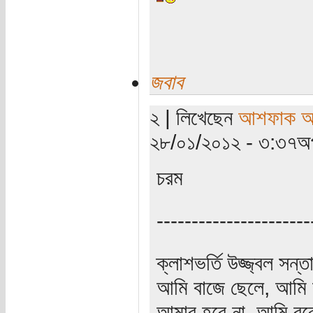
জবাব
২ | লিখেছেন
আশফাক আ
২৮/০১/২০১২ - ৩:৩৭অপ
চরম
----------------------
ক্লাশভর্তি উজ্জ্বল সন
আমি বাজে ছেলে, আমি লাষ
আমার হবে না, আমি বুঝে