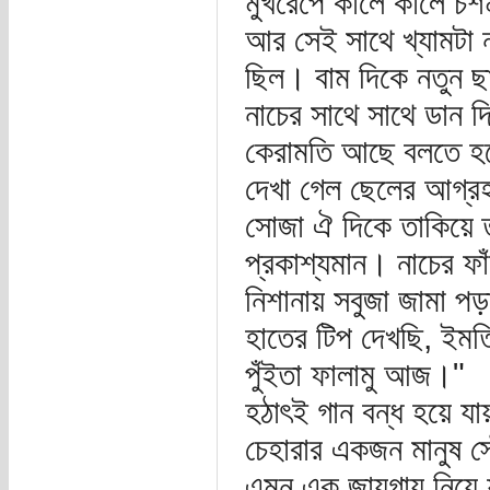
মুখরেপে কালে কালে চশম
আর সেই সাথে খ্যামটা না
ছিল। বাম দিকে নতুন ছা
নাচের সাথে সাথে ডান দ
কেরামতি আছে বলতে হবে
দেখা গেল ছেলের আগ্রহ
সোজা ঐ দিকে তাকিয়ে 
প্রকাশ্যমান। নাচের ফাঁক
নিশানায় সবুজা জামা পড
হাতের টিপ দেখছি, ইমতি
পুঁইতা ফালামু আজ।"
হঠাৎই গান বন্ধ হয়ে য
চেহারার একজন মানুষ স
এমন এক জায়গায় নিয়ে