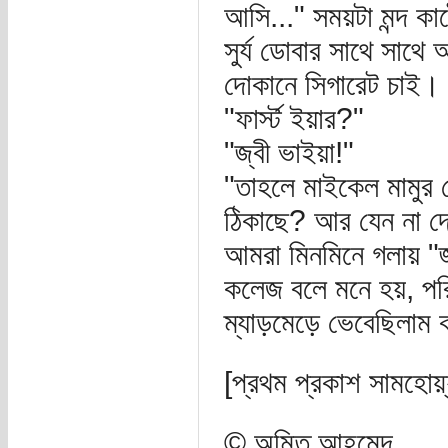
আসি..." সময়টা মন্দ কা
সুর্য ডোবার সাথে সাথে
দোকানে সিগারেট চাই।
"ফার্স্ট ইয়ার?"
"জ্বী ভাইয়া!"
"তাহলে মাইকেল মামুর 
ঠিকাছে? আর যেন না দ
আমরা মিনমিনে গলায় "
কলেজ বলে মনে হয়, পর
ম্যাড়মেড়ে ভেবেছিলাম
[প্রথম প্রকাশ সামহোয
© অমিত আহমেদ