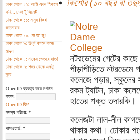
কিশোর (১০ বছর বা তদুর্দ
ঢাকা থেকে ১২: আমি এখন হিপহপ
করি... ঢাকা টু সিলেট
ঢাকা থেকে ১১: মানুষ কিংবা
জানোয়ার
ঢাকা থেকে ১০: ডে জা ভু!
ঢাকা থেকে ৯: ঊর্ধ্ব গগনে বাজে
মাদল
নটরডেমের গেটের কাছে দা
ঢাকা থেকে ৮: একের ভেতরে সাত!
পীড়াপীড়িতে নটরডেমে প
ঢাকা থেকে ৭: শহর থেকে একটু
দূরে
কলেজে পড়ার, স্কুলের 
রকম ট্যাটন, ঢাকা কলে
OpenID ব্যবহার করে লগইন
করুন:
হাতের শক্ত তদারকি।
OpenID কি?
সদস্য পরিচয়:
*
কলেজটা লাল-নীল কাগজ
থাকার কথা। ঢোকার পথে
পাসওয়ার্ড:
*