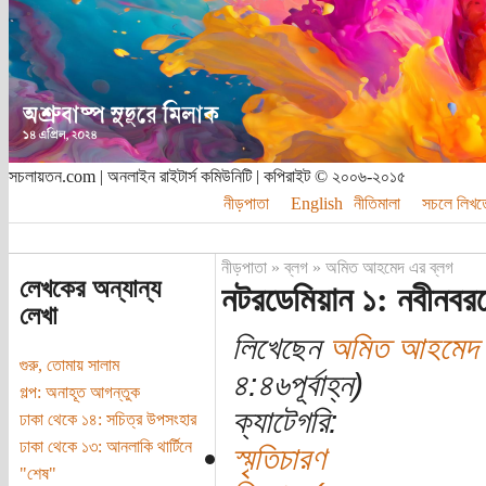
সচলায়তন.com | অনলাইন রাইটার্স কমিউনিটি | কপিরাইট © ২০০৬-২০১৫
নীড়পাতা
English
নীতিমালা
সচলে লিখত
নীড়পাতা
»
ব্লগ
»
অমিত আহমেদ এর ব্লগ
লেখকের অন্যান্য
নটরডেমিয়ান ১: নবীনবরনে
লেখা
লিখেছেন
অমিত আহমেদ
গুরু, তোমায় সালাম
৪:৪৬পূর্বাহ্ন)
গল্প: অনাহূত আগন্তুক
ক্যাটেগরি:
ঢাকা থেকে ১৪: সচিত্র উপসংহার
ঢাকা থেকে ১৩: আনলাকি থার্টিনে
স্মৃতিচারণ
"শেষ"