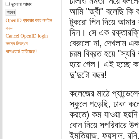
ঢালাও মমতা নিয়ে বললেন
ভুলোনা আমায়
আমি "জ্বী" বলেছি কি 
টুকরো পিন দিয়ে আমার 
OpenID ব্যবহার করে লগইন
করুন
দিল। সে এক রক্তারক্তি
Cancel OpenID login
বেরুলো না, দেখলাম এক 
সদস্য নিবন্ধন
চরম বিব্রত হয়ে "স্যরি
পাসওয়ার্ড হারিয়েছে?
হয়ে গেল। এই হচ্ছে 
দু'দুটো বছর!
কলেজের মাঠে প্যান্ডেল
স্কুলে পড়েছি, ঢাকা কল
করতে) কম যাওয়া হয়নি
বোন নিয়ে সপরিবারে উপ
ইমতিয়াজ, ফয়সাল, রনি