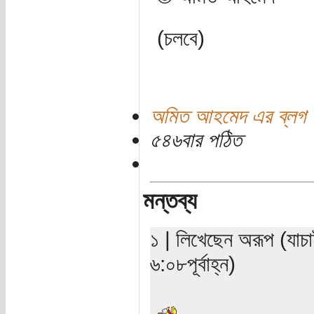
(চলবে)
অমিত আহমেদ এর ব্লগ
৫৪৬বার পঠিত
মন্তব্য
১ | লিখেছেন অরূপ (যাচ
৬:০৮পূর্বাহ্ন)