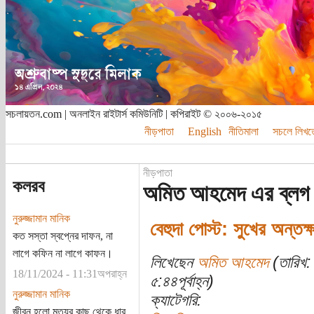
সচলায়তন.com | অনলাইন রাইটার্স কমিউনিটি | কপিরাইট © ২০০৬-২০১৫
নীড়পাতা
English
নীতিমালা
সচলে লিখত
নীড়পাতা
কলরব
অমিত আহমেদ এর ব্লগ
নুরুজ্জামান মানিক
বেহুদা পোস্ট: সুখের অন্তক্
কত সস্তা স্বপ্নের দাফন, না
লাগে কফিন না লাগে কাফন।
লিখেছেন
অমিত আহমেদ
(তারিখ:
18/11/2024 - 11:31অপরাহ্ন
৫:৪৪পূর্বাহ্ন)
নুরুজ্জামান মানিক
ক্যাটেগরি:
জীবন হলো মৃত্যুর কাছ থেকে ধার