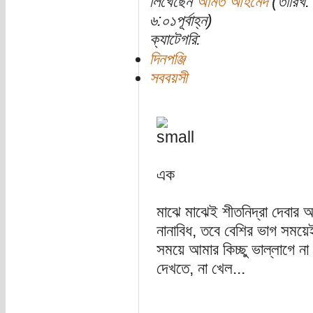
লিখেছেন
অমিত আহমেদ
(তারিখ:
৬:০১পূর্বাহ্ন)
ক্যাটেগরি:
দিনপঞ্জি
সববয়সী
এক
মাঝে মাঝেই শীতনিদ্রা দেবার
নানাবিধ, তবে বেশির ভাগ সময়
সময়ে আমার কিচ্ছু ভাল্লাগে না
দেখতে, না খেল...