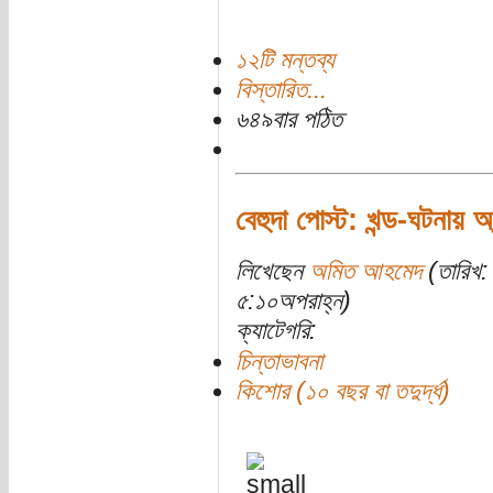
১২টি মন্তব্য
বিস্তারিত...
৬৪৯বার পঠিত
বেহুদা পোস্ট: খন্ড-ঘটনায় অ
লিখেছেন
অমিত আহমেদ
(তারিখ:
৫:১০অপরাহ্ন)
ক্যাটেগরি:
চিন্তাভাবনা
কিশোর (১০ বছর বা তদুর্দ্ধ)