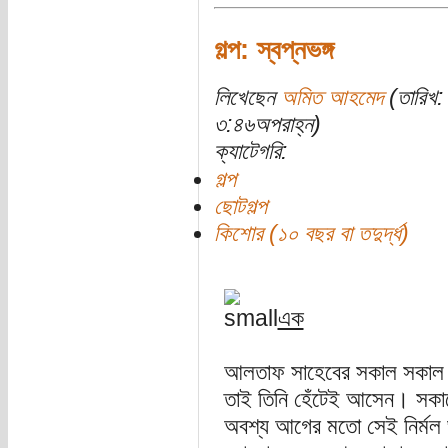
গল্প: স্বপ্নভঙ্গ
লিখেছেন
অমিত আহমেদ
(তারিখ:
৩:৪৬অপরাহ্ন)
ক্যাটেগরি:
গল্প
ছোটগল্প
কিশোর (১০ বছর বা তদুর্দ্ধ)
এক
আলতাফ সাহেবের সকাল সকাল 
তাই তিনি হেঁটেই আসেন। সকা
অবশ্য আগের মতো সেই নির্ম