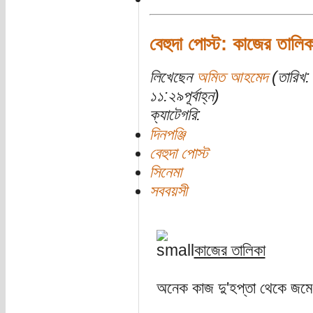
বেহুদা পোস্ট: কাজের তালিকা
লিখেছেন
অমিত আহমেদ
(তারিখ:
১১:২৯পূর্বাহ্ন)
ক্যাটেগরি:
দিনপঞ্জি
বেহুদা পোস্ট
সিনেমা
সববয়সী
কাজের তালিকা
অনেক কাজ দু'হপ্তা থেকে জম