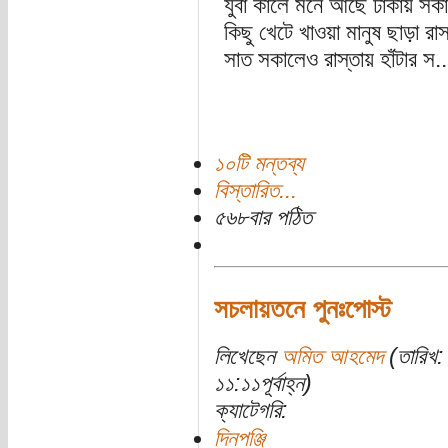
যুবা কালে মনে আছে ঢাকায় সকা
কিছু খেটে খাওয়া মানুষ ছাড়া র
সাত সকালেও রাস্তায় হাঁটার স..
১০টি মন্তব্য
বিস্তারিত...
৫৬৮বার পঠিত
সচলায়তনে পুনঃপোস্ট
লিখেছেন
অমিত আহমেদ
(তারিখ:
১১:১১পূর্বাহ্ন)
ক্যাটেগরি:
দিনপঞ্জি