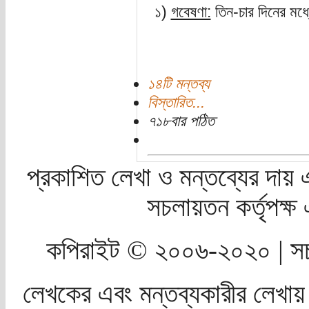
১)
গবেষণা:
তিন-চার দিনের মধ্
১৪টি মন্তব্য
বিস্তারিত...
৭১৮বার পঠিত
প্রকাশিত লেখা ও মন্তব্যের দায় 
সচলায়তন কর্তৃপক্
কপিরাইট © ২০০৬-২০২০ | সচ
লেখকের এবং মন্তব্যকারীর লেখায়