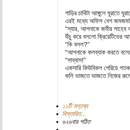
গাড়ির চাবিটা আঙ্গুলে ঘুরাতে 
এরই মধ্যে অফিস বেশ জমজম
“স্যার, আপনাকে জমীর সাহেব
উঁচু করে বললো ক্রিয়েটিভের 
“কি বলল?”
“আপনাকে কলব্যাক করতে বল
“সাব্বাস!”
একসারি কিউবিকল পেরিয়ে গতকাল 
কলি ভাজতে ভাজতে নিজের রুমে 
১১টি মন্তব্য
বিস্তারিত...
৬২৬বার পঠিত