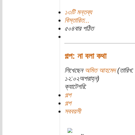
১৩টি মন্তব্য
বিস্তারিত...
৫০৪বার পঠিত
গল্প: না বলা কথা
লিখেছেন
অমিত আহমেদ
(তারিখ:
১২:০২অপরাহ্ন)
ক্যাটেগরি:
গল্প
গল্প
সববয়সী