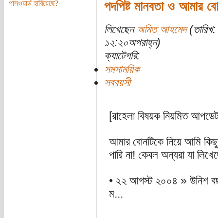
পাসওয়ার্ড হারিয়েছে?
পদপিষ্ট মানবতা ও আমার বো
লিখেছেন
অমিত আহমেদ
(তারিখ:
১২:২০অপরাহ্ন)
ক্যাটেগরি:
সমসাময়িক
সববয়সী
[রাহেলা বিষয়ক নিয়মিত আপডেট 
আমার বোনটিকে নিয়ে আমি কিছু
পারি না! কেবল অন্যরা যা লিখে
• ২২ আগস্ট ২০০৪ » উনিশ বছর
ম...