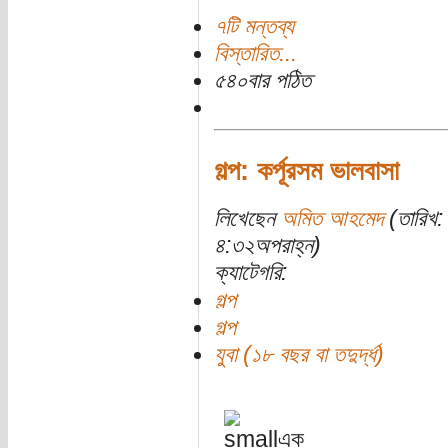
৭টি মন্তব্য
বিস্তারিত...
৫৪০বার পঠিত
গল্প: কর্পূরসম ভালবাসা
লিখেছেন
অমিত আহমেদ
(তারিখ:
৪:৩২অপরাহ্ন)
ক্যাটেগরি:
গল্প
গল্প
যুবা (১৮ বছর বা তদুর্দ্ধ)
এক