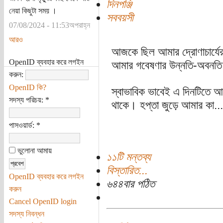
দিনপঞ্জি
নেয়া কিছুটা সময় ।
সববয়সী
07/08/2024 - 11:53অপরাহ্ন
আরও
আজকে ছিল আমার দ্রোণাচার্যের
OpenID ব্যবহার করে লগইন
আমার গবেষণার উন্নতি-অবনতি ন
করুন:
OpenID কি?
স্বাভাবিক ভাবেই এ দিনটিতে আমার
সদস্য পরিচয়:
*
থাকে। হপ্তা জুড়ে আমার কা...
পাসওয়ার্ড:
*
ভুলোনা আমায়
১১টি মন্তব্য
বিস্তারিত...
OpenID ব্যবহার করে লগইন
৬৪৪বার পঠিত
করুন
Cancel OpenID login
সদস্য নিবন্ধন