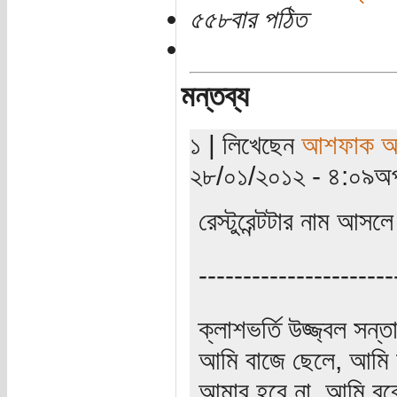
৫৫৮বার পঠিত
মন্তব্য
১ | লিখেছেন
আশফাক আ
২৮/০১/২০১২ - ৪:০৯অপ
রেস্টুরেন্টটার নাম আসল
----------------------
ক্লাশভর্তি উজ্জ্বল সন
আমি বাজে ছেলে, আমি লাষ
আমার হবে না, আমি বুঝে