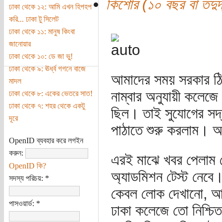
কিশোর (১০ বছর বা তদুর্দ
ঢাকা থেকে ১২: আমি এখন হিপহপ
করি... ঢাকা টু সিলেট
ঢাকা থেকে ১১: মানুষ কিংবা
জানোয়ার
ঢাকা থেকে ১০: ডে জা ভু!
ঢাকা থেকে ৯: ঊর্ধ্ব গগনে বাজে
আমাদের সময় সরকার ঠিক
মাদল
নাম্বার অনুযায়ী কলেজ
ঢাকা থেকে ৮: একের ভেতরে সাত!
ঢাকা থেকে ৭: শহর থেকে একটু
ছিল। তাই সুযোগের সদ্
দূরে
পাঠাতে শুরু করলাম। আ
OpenID ব্যবহার করে লগইন
করুন:
এরই মাঝে খবর পেলাম ব
OpenID কি?
অ্যাডমিশন টেস্ট নেবে।
সদস্য পরিচয়:
*
কেবল লোক দেখানো, আ
পাসওয়ার্ড:
*
ঢাকা কলেজে তো নিশ্চি