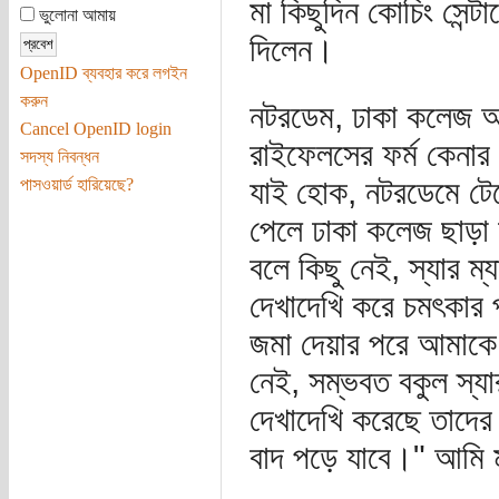
মা কিছুদিন কোচিং সেন্ট
ভুলোনা আমায়
দিলেন।
OpenID ব্যবহার করে লগইন
করুন
নটরডেম, ঢাকা কলেজ আ
Cancel OpenID login
রাইফেলসের ফর্ম কেনা
সদস্য নিবন্ধন
যাই হোক, নটরডেমে টেস্
পাসওয়ার্ড হারিয়েছে?
পেলে ঢাকা কলেজ ছাড়া 
বলে কিছু নেই, স্যার ম
দেখাদেখি করে চমৎকার প
জমা দেয়ার পরে আমাকে 
নেই, সম্ভবত বকুল স্য
দেখাদেখি করেছে তাদের
বাদ পড়ে যাবে।" আমি ম