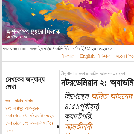
সচলায়তন.com | অনলাইন রাইটার্স কমিউনিটি | কপিরাইট © ২০০৬-২০১৫
নীড়পাতা
English
নীতিমালা
সচলে লিখত
নীড়পাতা
»
ব্লগ
»
অমিত আহমেদ এর ব্লগ
লেখকের অন্যান্য
নটরডেমিয়ান ২: অ্যাডমি
লেখা
লিখেছেন
অমিত আহমেদ
গুরু, তোমায় সালাম
৪:৫১পূর্বাহ্ন)
গল্প: অনাহূত আগন্তুক
ক্যাটেগরি:
ঢাকা থেকে ১৪: সচিত্র উপসংহার
ঢাকা থেকে ১৩: আনলাকি থার্টিনে
আত্মজীবনী
"শেষ"