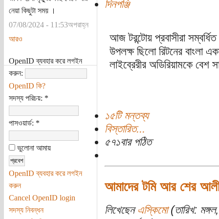
দিনপঞ্জি
নেয়া কিছুটা সময় ।
07/08/2024 - 11:53অপরাহ্ন
আজ টরন্টোয় প্রবাসীরা সম্বর্
আরও
উপলক্ষ ছিলো রিটনের বাংলা একাড
OpenID ব্যবহার করে লগইন
লাইব্রেরীর অডিরিয়ামকে বেশ 
করুন:
OpenID কি?
সদস্য পরিচয়:
*
১৫টি মন্তব্য
পাসওয়ার্ড:
*
বিস্তারিত...
৫৭১বার পঠিত
ভুলোনা আমায়
OpenID ব্যবহার করে লগইন
আমাদের টমি আর শের আলীর
করুন
Cancel OpenID login
লিখেছেন
এস্কিমো
(তারিখ: মঙ্গ
সদস্য নিবন্ধন