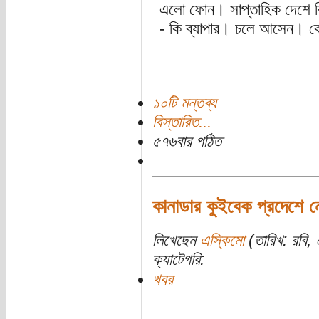
এলো ফোন। সাপ্তাহিক দেশে ব
- কি ব্যাপার। চলে আসেন। ক
১০টি মন্তব্য
বিস্তারিত...
৫৭৬বার পঠিত
কানাডার কুইবেক প্রদেশে নে
লিখেছেন
এস্কিমো
(তারিখ: রবি, 
ক্যাটেগরি:
খবর