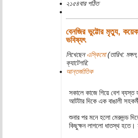
২১৫৪বার পঠিত
বেনজির ভুট্টোর মৃত্যু, কয়
ভবিষ্যৎ
লিখেছেন
এস্কিমো
(তারিখ: মঙ্গল
ক্যাটেগরি:
আন্তর্জাতিক
সকালে কাজে গিয়ে বেশ ব্যস্ত 
আটটার দিকে এক বাঙালী সহকর্
শুনার পর মনে হলো মেরুদন্ড দ
কিছুক্ষন লাগলো ধাতস্থ হতে।