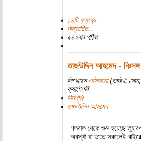
১৪টি মন্তব্য
বিস্তারিত...
৫৪২বার পঠিত
তাজউদ্দিন আহমেদ - নিঃসঙ্
লিখেছেন
এস্কিমো
(তারিখ: সোম, 
ক্যাটেগরি:
দিনপঞ্জি
তাজউদ্দিন আহমেদ
গতরাত থেকে শুরু হয়েছে তুষার
অবস্থা যা তাতে সকালেই বাইরে 