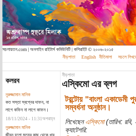
সচলায়তন.com | অনলাইন রাইটার্স কমিউনিটি | কপিরাইট © ২০০৬-২০১৫
নীড়পাতা
English
নীতিমালা
সচলে লিখত
নীড়পাতা
কলরব
এস্কিমো এর ব্লগ
নুরুজ্জামান মানিক
টরন্টোয় "বাংলা একাডেমী প
কত সস্তা স্বপ্নের দাফন, না
সম্বর্ধনা অনুষ্ঠান।
লাগে কফিন না লাগে কাফন।
18/11/2024 - 11:31অপরাহ্ন
লিখেছেন
এস্কিমো
(তারিখ: রবি, 
নুরুজ্জামান মানিক
ক্যাটেগরি:
জীবন হলো মৃত্যুর কাছ থেকে ধার