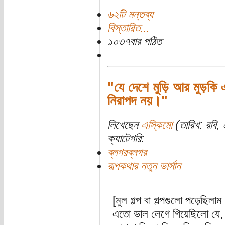
৬২টি মন্তব্য
বিস্তারিত...
১০৩৭বার পঠিত
"যে দেশে মুড়ি আর মুড়কি এ
নিরাপদ নয়।"
লিখেছেন
এস্কিমো
(তারিখ: রবি, 
ক্যাটেগরি:
ব্লগরব্লগর
রূপকথার নতুন ভার্সান
[মুল গল্প বা গল্পগুলো পড়েছিলা
এতো ভাল লেগে গিয়েছিলো যে, 