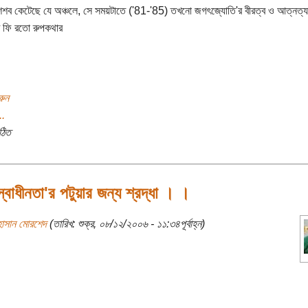
শব কেটেছে যে অঞ্চলে, সে সময়টাতে ('81-'85) তখনো জগৎজ্যোতি'র বীরত্ব ও আত্নত্যা
খে ফি রতো রুপকথার
রুন
..
ঠিত
বাধীনতা'র পটুয়ার জন্য শ্রদ্ধা । ।
হাসান মোরশেদ
(তারিখ: শুক্র, ০৮/১২/২০০৬ - ১১:৩৪পূর্বাহ্ন)