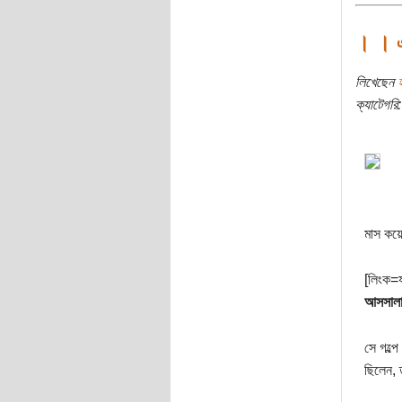
। । এ
লিখেছেন
ক্যাটেগরি:
মাস কয়ে
[লিংক=
আসসাল
সে গল্প
ছিলেন, 