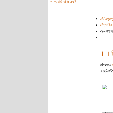
পাসওয়ার্ড হারিয়েছে?
১টি মন্তব্
বিস্তারিত.
৩৮০বার প
। । ত
লিখেছেন
ক্যাটেগরি: