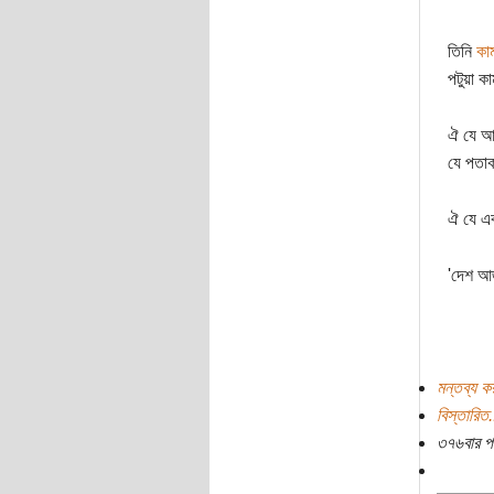
তিনি
কা
পটুয়া ক
ঐ যে আম
যে পতাক
ঐ যে এক
'দেশ আজ
মন্তব্য ক
বিস্তারিত.
৩৭৬বার প