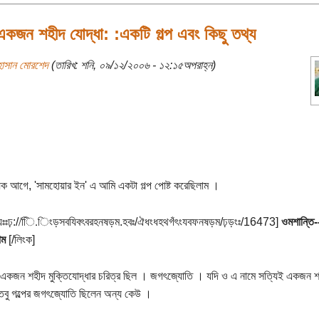
কজন শহীদ যোদ্ধা: :একটি গল্প এবং কিছু তথ্য
হাসান মোরশেদ
(তারিখ: শনি, ০৯/১২/২০০৬ - ১২:১৫অপরাহ্ন)
ক আগে, 'সামহোয়ার ইন' এ আমি একটা গল্প পোষ্ট করেছিলাম ।
যঃঃঢ়://িি.িংড়সবযিবৎবরহনষড়ম.হবঃ/ঐধংধহথগঁৎংযবফনষড়ম/ঢ়ড়ংঃ/16473]
ওমশান্তি-
াম
[/লিংক]
ে একজন শহীদ মুক্তিযোদ্ধার চরিত্র ছিল । জগৎজ্যোতি । যদি ও এ নামে সত্যিই একজন শ
তবু গল্পের জগৎজ্যোতি ছিলেন অন্য কেউ ।