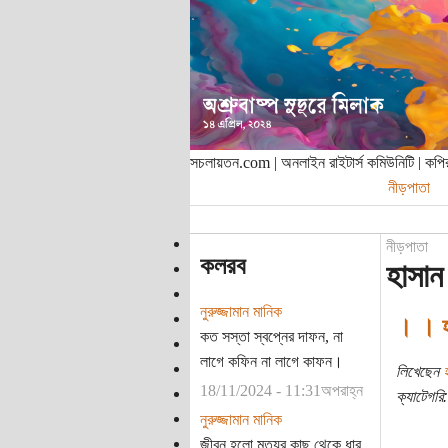
সচলায়তন.com | অনলাইন রাইটার্স কমিউনিটি | ক
নীড়পাতা
নীড়পাতা
কলরব
হাসান
নুরুজ্জামান মানিক
। । হ
কত সস্তা স্বপ্নের দাফন, না
লাগে কফিন না লাগে কাফন।
লিখেছেন
18/11/2024 - 11:31অপরাহ্ন
ক্যাটেগরি:
নুরুজ্জামান মানিক
জীবন হলো মৃত্যুর কাছ থেকে ধার