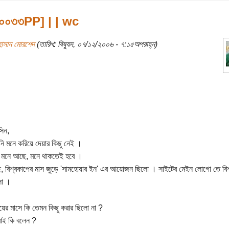
\০০৩৩PP] | | wc
হাসান মোরশেদ
(তারিখ: বিষ্যুদ, ০৭/১২/২০০৬ - ৭:১৫অপরাহ্ন)
সিন,
ি মনে করিয়ে দেয়ার কিছু নেই ।
 মনে আছে, মনে থাকতেই হবে ।
ি, বিশ্বকাপের মাস জুড়ে 'সামহোয়ার ইন' এর আয়োজন ছিলো । সাইটের মেইন লোগো তে বিশ
লো ।
ের মাসে কি তেমন কিছু করার ছিলো না ?
াই কি বলেন ?