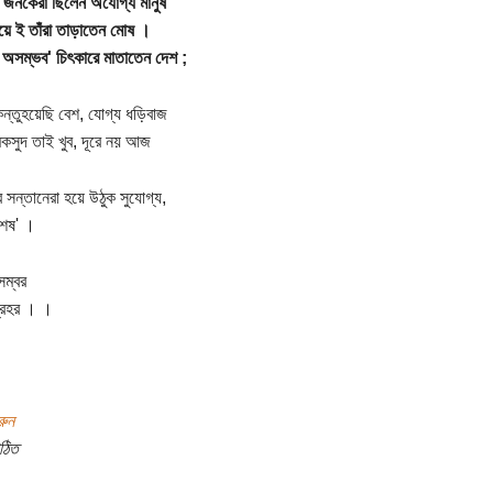
জনকেরা ছিলেন অযোগ্য মানুষ
য়ে ই তাঁরা তাড়াতেন মোষ ।
সম্ভব' চিৎকারে মাতাতেন দেশ ;
ন্তুহয়েছি বেশ, যোগ্য ধড়িবাজ
 মকসুদ তাই খুব, দূরে নয় আজ
 সন্তানেরা হয়ে উঠুক সুযোগ্য,
শেষ' ।
ম্বর
্রহর । ।
রুন
ঠিত