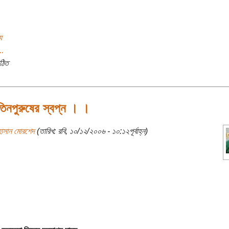
য
..
ঠিত
িনপুরুষের স্বপ্ন । ।
হাসান মোরশেদ
(তারিখ: রবি, ১০/১২/২০০৬ - ১০:১২পূর্বাহ্ন)