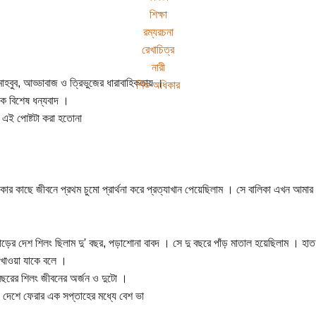
শিক্ষা
রম্যরচনা
রেখাচিত্র
নারী
মাহবুব, আড্ডাবাজ ও ত্রিভুজের ধারাবাহিকতায় ।
শিশু অধিকার
কে বিশেষ ধন্যবাদ ।
 এই পোষ্টটা করা হতোনা
কার কাছে জীবনে প্রথম চুমো প্রার্থনা করে প্রত্যাখান পেয়েছিলাম । সে বালিকা এখন আমা
াড়ের দেশ শিলং ছিলাম দু' বছর, পড়াশোনা বাবদ । সে দু বছরে পাঁড় মাতাল হয়েছিলাম । হাত
খাওয়া যাকে বলে ।
বছরের শিলং জীবনের অর্জন ও দুটো ।
 দেশে ফেরার এক সপ্তাহের মধ্যে বেশ ভা