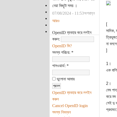
নেয়া কিছুটা সময় ।
07/08/2024 - 11:53অপরাহ্ন
আরও
[
সাদিক, 
OpenID ব্যবহার করে লগইন
ত্রিভুজ
করুন:
না বললে
OpenID কি?
]
সদস্য পরিচয়:
*
1।
পাসওয়ার্ড:
*
এক বালি
ভুলোনা আমায়
2।
মেঘ পাহ
OpenID ব্যবহার করে লগইন
করে মদ 
করুন
সেই দু 
Cancel OpenID login
প্রথমত:
সদস্য নিবন্ধন