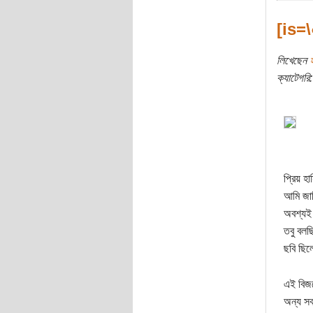
[is=
লিখেছেন
ক্যাটেগরি:
প্রিয় হা
আমি জান
অবশ্যই
তবু বলছ
ছবি ছি
এই বিজয়
অন্য সব