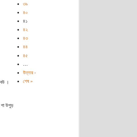
৩৯
৪০
৪১
৪২
৪৩
৪৪
৪৫
…
উত্তর ›
শেষ »
র বউ ।
 পা উপুড়