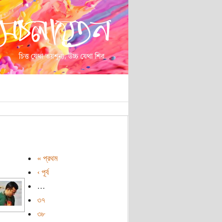
« প্রথম
‹ পূর্ব
…
৩৭
৩৮