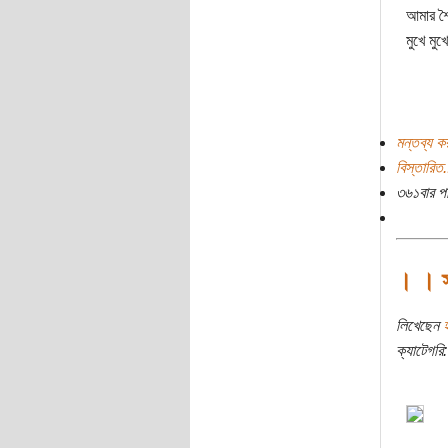
আমার শৈ
মুখে মু
মন্তব্য ক
বিস্তারিত.
৩৬১বার প
। । স্
লিখেছেন
ক্যাটেগরি: