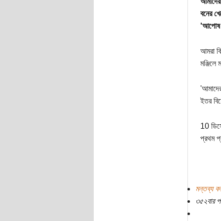
আমাদের 
বনের খে
'আপোষ অ
আমরা কি
মঞ্জিলে
'আমাদের
ইতর বি
10 ডিসে
প্রথম প
মন্তব্য ক
৩৫২বার প