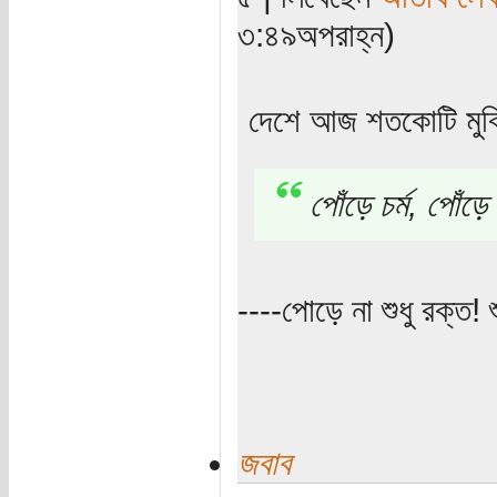
৩:৪৯অপরাহ্ন)
দেশে আজ শতকোটি মুক্
পোঁড়ে চর্ম, পোঁড়
----পোড়ে না শুধু রক্ত! 
জবাব