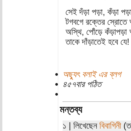
সেই দঁড়া পড়া, কঁড়া পড়
টগবগে রক্তের স্রোতে অ
অস্থি, পোঁড়ে কঁড়াপড়া 
তাকে দাঁড়াতেই হবে যে!
অছ্যুৎ বলাই এর ব্লগ
৪৫৭বার পঠিত
মন্তব্য
১ | লিখেছেন
বিবাগিনী
(তা