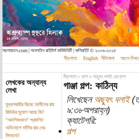
সচলায়তন.com | অনলাইন রাইটার্স কমিউনিটি | কপিরাইট © ২০০৬-২০১৫
নীড়পাতা
English
নীতিমালা
সচলে লিখত
নীড়পাতা
»
ব্লগ
»
অছ্যুৎ বলাই এর ব্লগ
লেখকের অন্যান্য
গাঞ্জা গল্প: কাঠিন্য
লেখা
লিখেছেন
অছ্যুৎ বলাই
(ত
যুদ্ধাপরাধীর বিচার: আপীলের রায়
৯:৩৮অপরাহ্ন)
রিভিউর সুযোগ আছে কি?
ক্যাটেগরি:
"আংশিকভাবে" প্রমাণিত
অভিযোগে ফাঁসির রায় দেয়
গল্প
কিভাবে!!