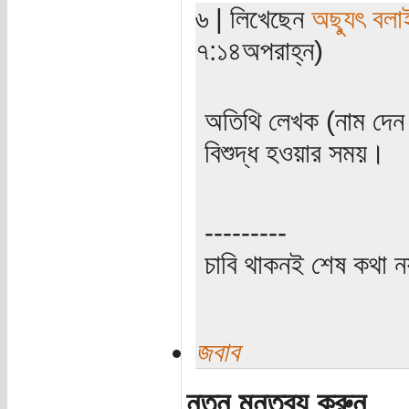
৬ | লিখেছেন
অছ্যুৎ বলা
৭:১৪অপরাহ্ন)
অতিথি লেখক (নাম দেন 
বিশুদ্ধ হওয়ার সময়।
---------
চাবি থাকনই শেষ কথা ন
জবাব
নতুন মন্তব্য করুন