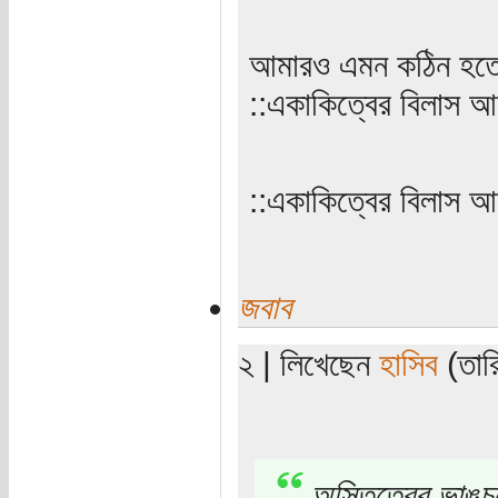
আমারও এমন ‌‌কঠিন হত
::একাকিত্বের বিলাস আ
‌‌::একাকিত্বের বিলাস 
জবাব
২ | লিখেছেন
হাসিব
(তারি
অস্তিত্বের ভাঙচু