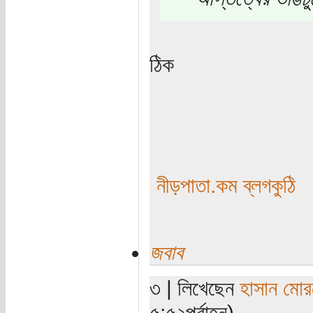
ঠিক
নীড়পাতা.কম ব্লগকুঠি
জবাব
৩ | লিখেছেন
হাসান মো
৫:৫২পূর্বাহ্ন)