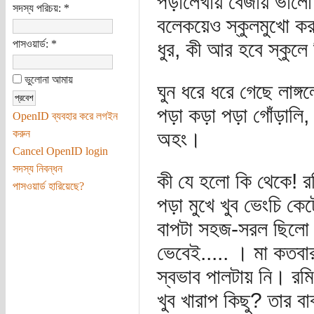
পড়ালেখায় বেজায় ভালো।
সদস্য পরিচয়:
*
বলেকয়েও স্কুলমুখো কর
পাসওয়ার্ড:
*
ধুর, কী আর হবে স্কুলে 
ভুলোনা আমায়
ঘুন ধরে ধরে গেছে লাঙ্গল
পড়া কড়া পড়া গোঁড়ালি,
OpenID ব্যবহার করে লগইন
করুন
অহং।
Cancel OpenID login
সদস্য নিবন্ধন
কী যে হলো কি থেকে! রম
পাসওয়ার্ড হারিয়েছে?
পড়া মুখে খুব ভেংচি ক
বাপটা সহজ-সরল ছিলো ত
ভেবেই..... । মা কতবা
স্বভাব পালটায় নি। রমি
খুব খারাপ কিছু? তার বা