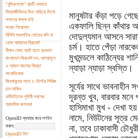
"বুদ্ধিবেশ্যা" শব্দটি যেভাবে
মিথ্যাজীবিদের ভিত নাড়িয়ে দিলো
মানুষটার কঁড়া পড়ে গেছ
পাপনের কল্লা চাই
একফালি ছিন্ন কাঁথার 
সংবাদ শিরোনাম
দোদুল্যমান আসনে সারা
বিসিবি সভাপতির লোভের বলি না
হোক আমাদের ক্রিকেট
চর্ম। হাতে পেঁড়া নারক
ধীমান ঘোষ: ব্যাট হাতে দুধভাত
মুখমন্ডলে কাঠিন্যের শ
বাংলাদেশ ক্রিকেট দল, আশরাফুল
ন্যাড়া ন্যাড়া স্বস্তি।
ও প্রথম আলোর ক্রিড়া
সাংবাদিকেরা
জিম্বাবুয়ের সাথে ৫ টেস্টের সিরিজ
সূর্যের সাথে ভাবনাহীন
চান সাকিব
দূরন্ত খুব, বারবার মনে
ধর্মভিত্তিক পৃথিবী দখলের
প্রাথমিক রূপরেখা
হাসিমাখা মুখ - দেখা হ
নামে, নিউটনের সূত্র 
OpenID ব্যবহার করে লগইন
করুন:
না, তবে ঢাকাবাসী চৌধু
OpenID কি?