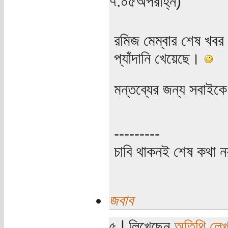
৭:০৫অপরাহ্ন)
রমিজ মেম্বার শেষ খবর 
প্যাঁদানি খেয়েছে।
মন্তব্যের জন্য সবাইকে
---------
চাবি থাকনই শেষ কথা ন
জবাব
৫ | লিখেছেন
অতিথি লে