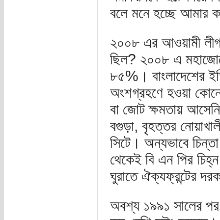
বলে মনে হচ্ছে আমার 
২০০৮ এর আওয়ামী লীগ ন
ছিল? ২০০৮ এ মহাজোটের
৮৫%। বাংলাদেশের ইত
অংশগ্রহণে হওয়া কোনো 
বা জোট ক্ষমতায় আসেনি
বগুড়া, বৃহত্তর নোয়াখাল
সিটে। অন্যভাবে চিন্তা
থেকেই বি এন পির চিহ্
ঘুরাতে ঐক্যফ্রন্টের দ
অবশ্য ১৯৯১ সালের পর থ