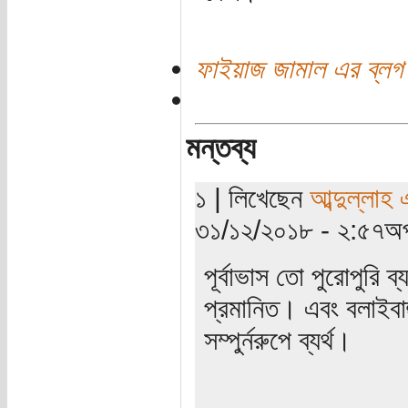
ফাইয়াজ জামাল এর ব্লগ
মন্তব্য
১ | লিখেছেন
আব্দুল্লাহ
৩১/১২/২০১৮ - ২:৫৭অপ
পূর্বাভাস তো পুরোপুরি ব
প্রমানিত। এবং বলাইবাহ
সম্পুর্নরুপে ব্যর্থ।