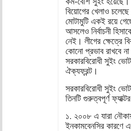
কম-বেশি সুইং হয়েছে।
বিয়োগের খেলাও চলেছে
মোটামুটি একই রয়ে গেছে
আসলেও নির্বাচনী হিসাবে
নেই। লীগের ক্ষেত্রে ব
কোনো প্রভাব রাখবে না।
সরকারবিরোধী সুইং ভোটা
ঐক্যফ্রন্ট।
সরকারবিরোধী সুইং ভোটা
তিনটি গুরুত্বপূর্ণ ফ্যা
১. ২০০৮ এ যারা নৌকায়
ইনকামবেনসির কারণে এ