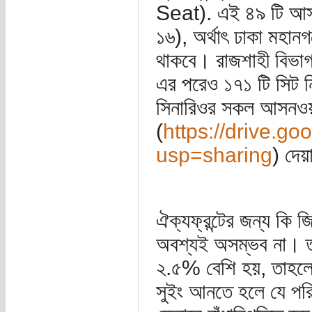
Seat). এই ৪৯ টি আসন
১৬), অর্থাৎ ঢাকা মহান
থাকবে। রাজশাহী বিভাগ ও
এর পরেও ১৭১ টি সিট 
সিনারিওর সকল আসনওয়া
(
https://drive.
usp=sharing
) দে
ঐক্যফ্রন্টের জন্য কি
অবশ্যই অসম্ভব না। তৃ
২.৫% বেশি হয়, তাহলে
সুইং আনতে হলে যে পরি