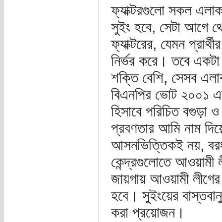
ফ্যাক্টরগুলো সকল এলা
সুইং হবে, সেটা আগে 
ফ্যাক্টরের, যেমন প্রার
নির্ভর করে। তবে একটা 
শক্তি বেশি, সেসব এল
বিএনপির ভোট ২০০১ এর
হিসাবে পরিচিত বগুড়া
প্রবণতার আমি নাম দিয়ে
আসনভিত্তিকই নয়, বরং ক
কেন্দ্রগুলোতে আওয়ামী
জায়গায় আওয়ামী লীগের ভ
হবে। সুইংয়ের বাস্তবান
করা প্রয়োজন।