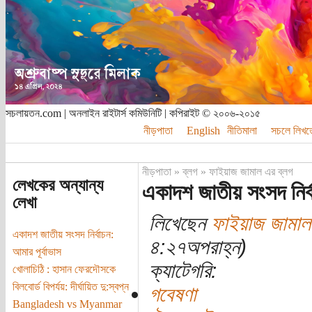
সচলায়তন.com | অনলাইন রাইটার্স কমিউনিটি | কপিরাইট © ২০০৬-২০১৫
নীড়পাতা
English
নীতিমালা
সচলে লিখত
নীড়পাতা
»
ব্লগ
»
ফাইয়াজ জামাল এর ব্লগ
লেখকের অন্যান্য
একাদশ জাতীয় সংসদ নির্ব
লেখা
লিখেছেন
ফাইয়াজ জামাল
একাদশ জাতীয় সংসদ নির্বাচন:
৪:২৭অপরাহ্ন)
আমার পূর্বাভাস
ক্যাটেগরি:
খোলাচিঠি : হাসান ফেরদৌসকে
বিলবোর্ড বিপর্যয়: দীর্ঘায়িত দু:স্বপ্ন
গবেষণা
Bangladesh vs Myanmar