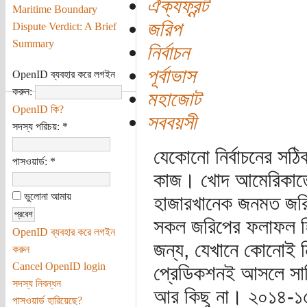
ঐক্যফ্রন্ট
Maritime Boundary
জরিপ
Dispute Verdict: A Brief
Summary
নির্বাচন
পূর্বাভাস
OpenID ব্যবহার করে লগইন
করুন:
মহাজোট
OpenID কি?
সববয়সী
সদস্য পরিচয়:
*
যেকোনো নির্বাচনের সঠিক
পাসওয়ার্ড:
*
কাজ। খোদ আমেরিকাতে, 
ভুলোনা আমায়
হাজারখানেক জনমত জরিপ 
সকল জরিপের ফলাফল হিল
OpenID ব্যবহার করে লগইন
জন্য, যেখানে কোনোই ন
করুন
Cancel OpenID login
প্রেডিকশনই আসলে সার্ব
সদস্য নিবন্ধন
আর কিছু না। ২০১৪-১৫ প
পাসওয়ার্ড হারিয়েছে?