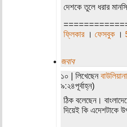
দেশকে তুলে ধরার মান
============
ফ্লিকার
।
ফেসবুক
।
জবাব
১০ | লিখেছেন
বাউলিয়ানা
৯:২৪পূর্বাহ্ন)
ঠিক বলেছেন। বাংলাদেশে
দিয়েই কি এদেশটাকে উ