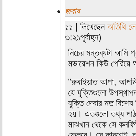
জবাব
১১ | লিখেছেন
অতিথি ল
৩:২১পূর্বাহ্ন)
নিচের মন্তব্যটা আমি 
মডারেশন কিউ পেরিয়ে আ
"রুবাইয়াত আপা, আপনি
যে যুক্তিগুলো উপস্থাপ
যুক্তি দেবার মত বিশেষ
হয়। এতগুলো তথ্য পাঠ
মাঝখান থেকে সে কনফিউ
ফেলবে। সে কারণেই, অন