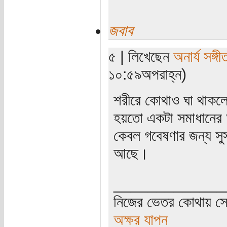
জবাব
৫ | লিখেছেন
অনার্য সঙ্গী
১০:৫৯অপরাহ্ন)
শরীরে কোথাও ঘা থাকল
হয়তো একটা সমাধানের আ
কেবল গবেষণার জন্য সু
আছে।
_____________
নিজের ভেতর কোথায় সে 
অক্ষর যাপন