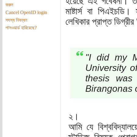
হয়েছে এই গবেষনা। তার 
করুন
মাষ্টার্স বা পিএইচডি
Cancel OpenID login
লেখিকার প্রাপ্ত ডিগ্রীর
সদস্য নিবন্ধন
পাসওয়ার্ড হারিয়েছে?
"I did my M
University 
thesis was 
Birangonas o
২।
আমি যে বিশ্ববিদ্যা