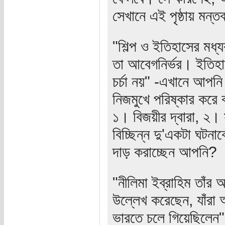
সেখানে এই পৃষ্ঠায় মন্
"শিল্প ও ইতিহাসের মধ্য
তা আবেগনির্ভর। ইতিহা
চর্চা নয়" -এখানে আপনি
নিজমুখে পরিষ্কার করে
১। বিজয়ীর দ্বারা, ২। স
বিচ্ছিন্ন দু'একটা ঘটন
দাড় করাচ্ছেন আপনি?
"নীলিমা ইব্রাহিম তাঁর
উল্লেখ করেছেন, যাঁরা আত
ভারতে চলে গিয়েছিলেন"