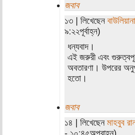
জবাব
১৩ | লিখেছেন
বাউলিয়ান
৯:২২পূর্বাহ্ন)
ধন্যবাদ।
এই জরুরী এবং গুরুত্বপ
অবতারণা। উপরের অনু
হতো।
জবাব
১৪ | লিখেছেন
মাহবুব রা
- ১০:৪৫অপরাহ্ন)