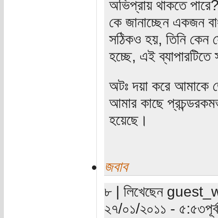
অভিপ্রায় থাকতে পারে?
কে জানাচ্ছেন একজন বা
সঠিকও হয়, তিনি কেন স
হচ্ছে, এই ব্যাপারটিতে
অটঃ দয়া করে আমাকে জ
আমার কাছে প্রচন্ডরকমভ
হয়েছে।
জবাব
৮ | লিখেছেন guest_wri
২৭/০১/২০১১ - ৫:৫৩পূর্ব