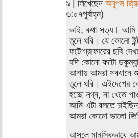
৯ | লিখেছেন
অনুপম ত্রি
৩:০৭পূর্বাহ্ন)
ভাই, কথা সত্য। আমি বে
তুলে ধরি। যে কোনো ইন
ফটোগ্রাফারের ছবি দে
যদি কোনো ফটো ডকুম্যান
আশায় আমরা সবখানে শুধু
তুলে ধরি। এইদেশের বে
হচ্ছে নগ্ন, না খেতে পাও
আমি এটা বলতে চাইছিনা
আমরা কোনো ভালো জিন
আসলে মানসিকভাবে আমরা