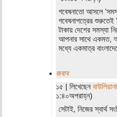
গবেষনাতো আসলে 'সমস
গবেষনাপত্রের শুরুতেই '
টাকায় দেশের সমস্যা ন
আপনার সাথে একমত, অন
মধ্যে একমাত্র বাংলাদ
জবাব
১৫ | লিখেছেন
বাউলিয়ানা
১:৪০অপরাহ্ন)
সেটাই, নিজের স্বার্থ স