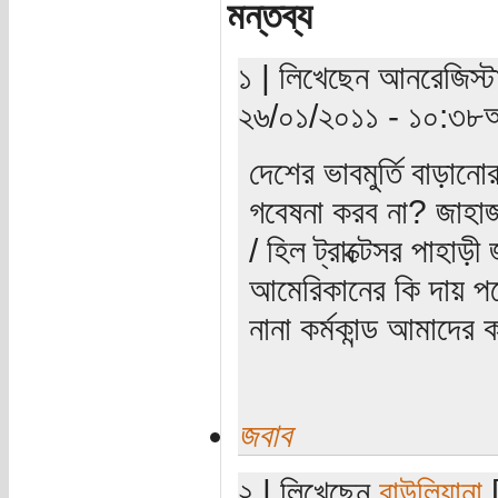
মন্তব্য
১ | লিখেছেন আনরেজিস্টার
২৬/০১/২০১১ - ১০:৩৮অ
দেশের ভাবমুর্তি বাড়ানোর
গবেষনা করব না? জাহাজ
/ হিল ট্রাক্টেসর পাহা
আমেরিকানের কি দায় পড়ে
নানা কর্মকান্ড আমাদের 
জবাব
২ | লিখেছেন
বাউলিয়ানা
[