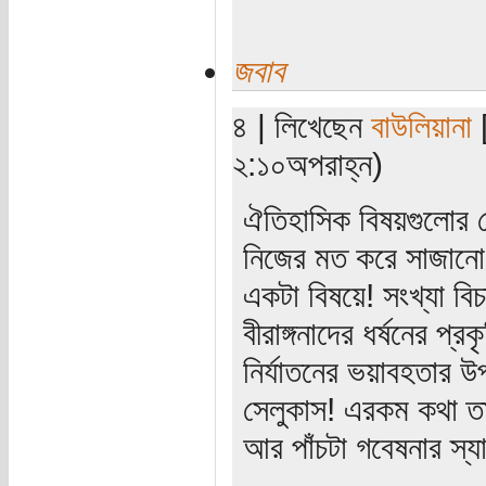
জবাব
৪ | লিখেছেন
বাউলিয়ানা
[
২:১০অপরাহ্ন)
ঐতিহাসিক বিষয়গুলোর র
নিজের মত করে সাজানো 
একটা বিষয়ে! সংখ্যা ব
বীরাঙ্গনাদের ধর্ষনের প্
নির্যাতনের ভয়াবহতার উপ
সেলুকাস! এরকম কথা তা
আর পাঁচটা গবেষনার স্য