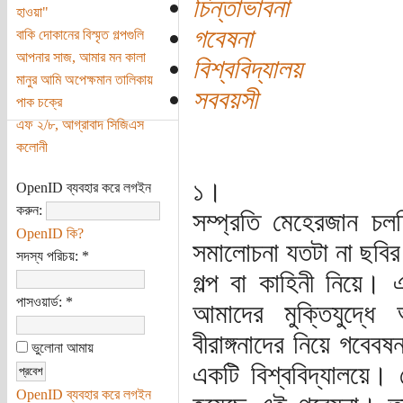
চিন্তাভাবনা
হাওয়া"
গবেষনা
বাকি দোকানের বিস্মৃত গল্পগুলি
আপনার সাজ, আমার মন কালা
বিশ্ববিদ্যালয়
মানুর আমি অপেক্ষমান তালিকায়
সববয়সী
পাক চক্রে
এফ ২/৮, আগ্রাবাদ সিজিএস
কলোনী
১।
OpenID ব্যবহার করে লগইন
করুন:
সম্প্রতি মেহেরজান চল
OpenID কি?
সমালোচনা যতটা না ছবির 
সদস্য পরিচয়:
*
গল্প বা কাহিনী নিয়ে। 
পাসওয়ার্ড:
*
আমাদের মুক্তিযুদ্ধে
বীরাঙ্গনাদের নিয়ে গবে
ভুলোনা আমায়
একটি বিশ্ববিদ্যালয়ে। 
OpenID ব্যবহার করে লগইন