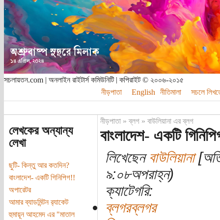
সচলায়তন.com | অনলাইন রাইটার্স কমিউনিটি | কপিরাইট © ২০০৬-২০১৫
নীড়পাতা
English
নীতিমালা
সচলে লিখত
নীড়পাতা
»
ব্লগ
»
বাউলিয়ানা এর ব্লগ
লেখকের অন্যান্য
বাংলাদেশ- একটি গিনিপি
লেখা
লিখেছেন
বাউলিয়ানা
[অতি
ছুটি- কিন্তু আর কতদিন?
৯:০৮অপরাহ্ন)
বাংলাদেশ- একটি গিনিপিগ!!
ক্যাটেগরি:
অপারেটর
আমার ব্যাডমিন্টন র‌্যাকেট
ব্লগরব্লগর
হুমায়ূন আহমেদ এর "মাতাল