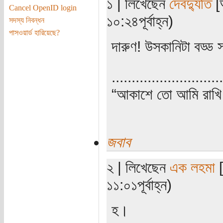
১ | লিখেছেন
দেবদ্যুতি
[অ
Cancel OpenID login
১০:২৪পূর্বাহ্ন)
সদস্য নিবন্ধন
পাসওয়ার্ড হারিয়েছে?
দারুণ! উসকানিটা বড্ড 
............................
“আকাশে তো আমি রাখি 
জবাব
২ | লিখেছেন
এক লহমা
[
১১:০১পূর্বাহ্ন)
হ।