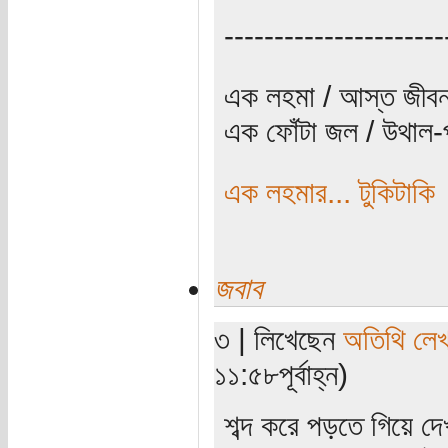
----------------------
এক লহমা / আস্ত জীবন
এক ফোঁটা জল / উথাল-প
এক লহমার... টুকিটাকি
জবাব
৩ | লিখেছেন
অতিথি লে
১১:৫৮পূর্বাহ্ন)
শব্দ করে পড়তে গিয়ে দে