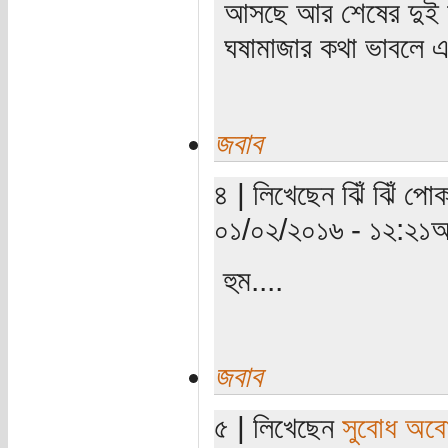
আসছে আর শেষের দুই ল
ঘষামাজার কথা ভাবলে এ
জবাব
৪ | লিখেছেন ঝিঁ ঝিঁ পো
০১/০২/২০১৬ - ১২:২১অ
হুম....
জবাব
৫ | লিখেছেন
সুবোধ অব