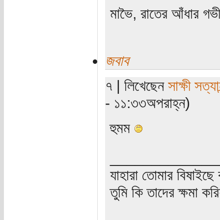
মাভৈ, রাতের আঁধার গ
জবাব
৭ | লিখেছেন
সাক্ষী সত্যান
- ১১:৩৩অপরাহ্ন)
হুমম
_____________
যাহারা তোমার বিষাইছে 
তুমি কি তাদের ক্ষমা কর