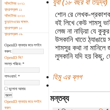
যুবা (১৮ বছর বা তদুর্দ্ধ)
আঁকটোবর ২০২১
শব্দগল্পদ্রুম ১১
শোন রে লেখক-প্রকাশক, 
আঁকটোবর ২০২০
বই লিখে কেউ শামসু ভা
বুড়োদেওয়ের সাক্ষাৎ
শব্দগল্পদ্রুম ১০
লেজ না নাড়িয়া যে কুকুর
শব্দগল্পদ্রুম ০৯
উসকানি খাতে ঠ্যাঙায়ে স
OpenID ব্যবহার করে লগইন
শামসুর কথা না মানিলে 
করুন:
লুসকানি যদি হয় কিছু,
OpenID কি?
সদস্য পরিচয়:
*
হিমু এর ব্লগ
পাসওয়ার্ড:
*
ভুলোনা আমায়
মন্তব্য
OpenID ব্যবহার করে লগইন
করুন