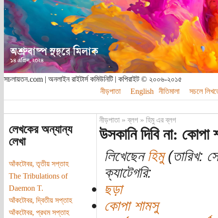
সচলায়তন.com | অনলাইন রাইটার্স কমিউনিটি | কপিরাইট © ২০০৬-২০১৫
নীড়পাতা
English
নীতিমালা
সচলে লিখত
নীড়পাতা
»
ব্লগ
»
হিমু এর ব্লগ
লেখকের অন্যান্য
উসকানি দিবি না: কোপা শ
লেখা
লিখেছেন
হিমু
(তারিখ: সো
আঁকটোবর, তৃতীয় সপ্তাহ
ক্যাটেগরি:
The Tribulations of
ছড়া
Daemon T.
আঁকটোবর, দ্বিতীয় সপ্তাহ
কোপা শামসু
আঁকটোবর, প্রথম সপ্তাহ