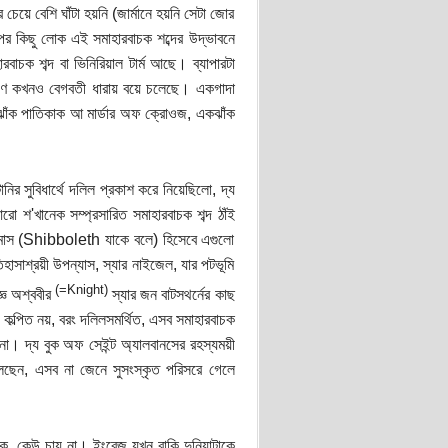
ে বেশি ঘাঁটা হয়নি (জার্মানে হয়নি সেটা জোর
ের কিছু লোক এই সমাহারবাচক শব্দের উদ্ভাবনে
বাচক শব্দ বা ভিনিরিয়াল টার্ম আছে। ব্যাপারটা
্ষীণ কখনও বেগবতী ধারায় বয়ে চলেছে। একগাদা
ঁক পাতিকাক আ মার্ডার অফ ক্রোওজ, একঝাঁক
 সুবিধার্থে দলিল প্রকাশ করে নিয়েছিলো, দ্য
রো শ'খানেক সম্প্রসারিত সমাহারবাচক শব্দ ঠাঁই
িটমাস (Shibboleth যাকে বলে) হিসেবে এগুলো
সাশ্রয়ী উপন্যাস, স্যার নাইজেল, যার পটভূমি
(=Knight)
্ঞ অশ্ববীর
স্যার জন বাটসথর্নের কাছ
 কল্পিত নয়, বরং দলিলসমর্থিত, এসব সমাহারবাচক
না। দ্য বুক অফ সেইন্ট অ্যালবানসের রহস্যময়ী
 বলেছেন, এসব না জেনে সুসংস্কৃত পরিসরে গেলে
ক, কেউ চায় না। ইংরেজ যখন বাকি দুনিয়াটাকে