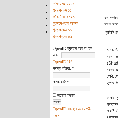
আঁকটোবর ২০২১
শব্দগল্পদ্রুম ১১
আঁকটোবর ২০২০
শব্দ সম্প
বুড়োদেওয়ের সাক্ষাৎ
আগের বাক্য
শব্দগল্পদ্রুম ১০
প্রতিটি শব
শব্দগল্পদ্রুম ০৯
OpenID ব্যবহার করে লগইন
লোক ভিন
করুন:
আশা সমা
OpenID কি?
(Shade)
সদস্য পরিচয়:
*
শব্দেই 
দেখি, সে
পাসওয়ার্ড:
*
তৃপ্ত ব
ভুলোনা আমায়
ভাষার 
যুক্তাক
OpenID ব্যবহার করে লগইন
করা? দু
করুন
প্রয়ো