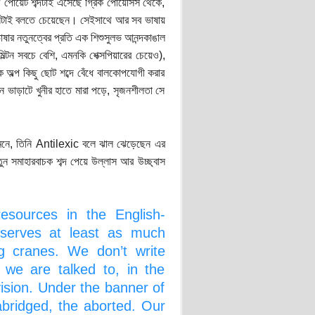
? পোয়েট শব্দটাই এসেছে গ্রিক পোয়েসিস থেকে,
মনটাই বলতে চেয়েছেন। সেইসাথে আর সব ভাষায়
াষার নতুনত্বের প্রতি এক শিশুসুলভ আনন্দকাঙাল
ল্টন সবচে বেশি, এমনকি শেক্সপিয়ারের চেয়েও),
কে অল্প কিছু ছোট শব্দে বেঁধে বালকোপযোগী করার
ে ভাড়াটে খুনীর হাতে মারা পড়ে, সৃজনশীলতা সে
র মনে, তিনি Antilexic বলে ঝাল ঝেড়েছেন এর
সমাহারবাচক শব্দ পেয়ে উল্লাস আর উচ্ছ্বাস
esources in the English-
eserves at least as much
g cranes. We don’t write
 we are talked to, in the
vision. Under the banner of
abridged, the aborted. Our