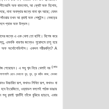
ন অবস্টিনেয়সি অফ বাফলোয, আ ব্লোট অফ হিপোয,
ছে, নানা অবস্থার জন্যে নানা শব্দ আছে; যেমন
ঁতরায় তখন আ র‍্যাফ্ট অফ পেঙ্গুইন্স। নেকড়ের
 বললে প্যাক অফ উল্ভস।
ই, তাদের জন্যে এ এক খেলা তো বটেই। বিশেষ করে
্তু, এমনকি ধারণার জন্যেও পুরোদমে চালু হয়ে
স অফ অর্থোপেডিস্টস। একদল শরীরবদ্যি? A
(কোর
 পেয়েছেন। এ শুধু শব্দ নিয়ে খেলাই নয়
 পাশাপাশি রেখে দেখানো খুব, খুব, খুব কঠিন কাজ; মেনজা
 কখনও উচ্চারিত রূপ, কখনও লিখিত রূপ, কখনও বা
থা হবে ইংরেজিতে, ওয়্যাডল বললেই পাঠক ডাঙায়
ধু র‍্যাফ্ট শব্দটিই তাঁকে বুঝিয়ে ছাড়বে, এবার