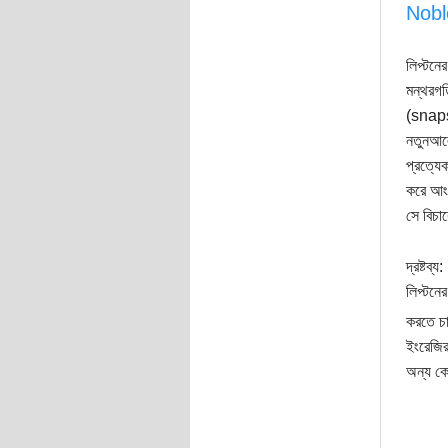
Nobl
লিপ্টনে
মন্থরগত
(snaps
নতুনআলো
প্রত্যে
করে আং
সে বিচার
দ্রষ্টব্য:
লিপ্টনে
করতে চা
ইংরেজির
অন্য কো