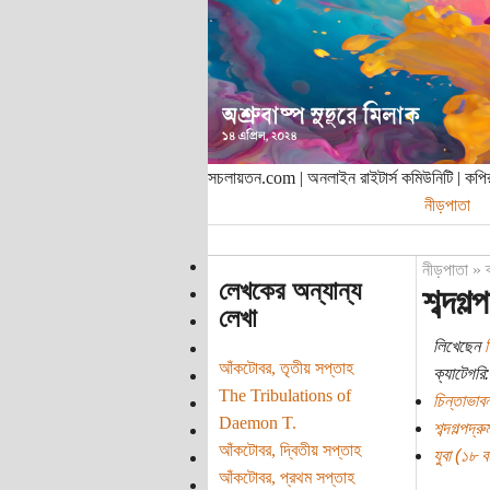
সচলায়তন.com | অনলাইন রাইটার্স কমিউনিটি | ক
নীড়পাতা
নীড়পাতা
»
লেখকের অন্যান্য
শব্দগল
লেখা
লিখেছেন
হ
আঁকটোবর, তৃতীয় সপ্তাহ
ক্যাটেগরি:
The Tribulations of
চিন্তাভাবন
Daemon T.
শব্দগল্পদ্রু
আঁকটোবর, দ্বিতীয় সপ্তাহ
যুবা (১৮ বছ
আঁকটোবর, প্রথম সপ্তাহ