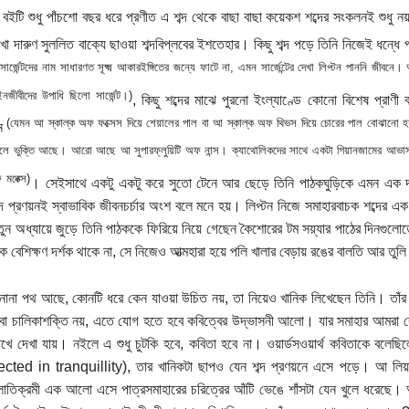
র বইটি শুধু পাঁচশো বছর ধরে প্রণীত এ শব্দ থেকে বাছা বাছা কয়েকশ শব্দের সংকলনই শুধু 
খা দারুণ সুললিত বাক্যে ছাওয়া শব্দবিপ্লবের ইশতেহার। কিছু শব্দ পড়ে তিনি নিজেই ধন্
স; সার্জেন্টদের নাম সাধারণত সূক্ষ্ম আকারইঙ্গিতের জন্যে ফাটে না, এমন সার্জেন্টের দেখা লিপ্টন পাননি জ
ীবীদের উপাধি ছিলো সার্জেন্ট।)
, কিছু শব্দের মাঝে পুরনো ইংল্যাণ্ডে কোনো বিশেষ প্রা
(যেমন আ স্কাল্ক অফ ফক্সেস দিয়ে শেয়ালের পাল বা আ স্কাল্ক অফ থিভস দিয়ে চোরের পাল বোঝানো হয়;
েন
্স বলে ভুক্তি আছে। আরো আছে আ সুপারফ্লুয়িটি অফ নান্স। ক্যাথোলিকদের সাথে একটা গিয়ানজামের আভা
মঙ্ক্সে)
। সেইসাথে একটু একটু করে সুতো টেনে আর ছেড়ে তিনি পাঠকঘুড়িকে এমন এক দম
দ প্রণয়নই স্বাভাবিক জীবনচর্চার অংশ বলে মনে হয়। লিপ্টন নিজে সমাহারবাচক শব্দের এক
ুন অধ্যায়ে জুড়ে তিনি পাঠককে ফিরিয়ে নিয়ে গেছেন কৈশোরের টম সয়্যার পাঠের দিনগুলোত
্শক বেশিক্ষণ দর্শক থাকে না, সে নিজেও আত্মহারা হয়ে পলি খালার বেড়ায় রঙের বালতি আর তুলি 
র নানা পথ আছে, কোনটি ধরে কেন যাওয়া উচিত নয়, তা নিয়েও খানিক লিখেছেন তিনি। তাঁর
বা চালিকাশক্তি নয়, এতে যোগ হতে হবে কবিত্বের উদ্ভাসনী আলো। যার সমাহার আমরা ব
খে দেখা যায়। নইলে এ শুধু চুটকি হবে, কবিতা হবে না। ওয়ার্ডসওয়ার্থ কবিতাকে বলে
cted in tranquillity), তার খানিকটা ছাপও যেন শব্দ প্রণয়নে এসে পড়ে। আ লিয়
লাতিক্রমী এক আলো এসে পাত্রসমাহারের চরিত্রের আঁটি ভেঙে শাঁসটা যেন খুলে ধরেছে।