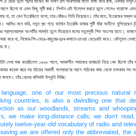
্সে ঐ ছোট্ট দুটো শব্দের মাঝেই কী ভীষণ গল্প অরিগামির মতো ভাঁজ করে রাখা, একবার ভাবুন
থ আগে ছিলো না এমন কিছু সৃষ্টি করা। লিপ্টন এটা উল্লেখ করতে ভুলে গেলেও পরোক্ষে এ
 যায় না, তা কেন ইংরেজিতে হলো, তার খোঁজও তিনি নিয়েছেন। তাঁর মতে, ইংরেজের সম্বল ভ
। আমিও মনে করি, নতুন শব্দ গড়ে বর্তমান ইংরেজি ভাষার পুষ্টি যাঁরা অতীতে যুগিয়েছেন (মি
ের প্রাপ্তবয়স্ক অংশটির সামর্থ্য তুলে দিয়েছেন মনের নতুনসুখী শিশু অংশের হাতে। ভাষা
বালকরা করে না, নিজের-শিং-ভেঙে-বাছুরের-দুঃখ-কমাতে-চাওয়া ধেড়েরাই করে। কৌতূহল যেখান
যায় না।
বইটা লেখা শুরু করেছিলেন ১৯৬৮ সালে, সমকালীন সমাজের ভাষাচর্চা নিয়ে খেদ ছিলো তাঁ
ার কয়েক বছর পর বইয়ের পরবর্তী সংস্করণের আগে পাঠকের কাছ থেকে চমৎকার সব নতুন 
 কলমে। তাঁর খেদের খানিকটা উদ্ধৃতি দিচ্ছি:
language, one of our most precious natural r
king countries, is also a dwindling one that d
ection as our woodlands, streams and whoopin
ers, we make long-distance calls; we don’t read,
lutely twelve-year-old vocabulary of radio and tele
saving we are offered only the abbreviated, the 