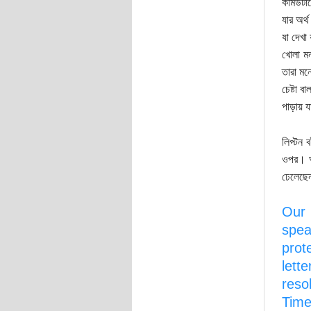
কমিউটার
যার অর্
যা দেখা
খোলা মন
তারা মন
চেষ্টা 
পাড়ায় 
লিপ্টন 
ওপর। আব
ঢেলেছেন
Our 
spea
prot
lett
reso
Time