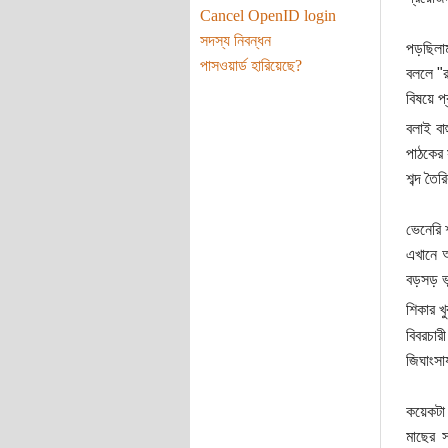
Cancel OpenID login
সদস্য নিবন্ধন
পড়ছিলা
পাসওয়ার্ড হারিয়েছে?
বললে "র
বিষয়ে 
বলাই বাহ
পাঠকের 
শব্দ তৈর
ভেনেরি 
এখানে 
বড়সড় 
শিকার খ
বিবরচা
জিঘাংসায
কয়েকটা
মাছের 