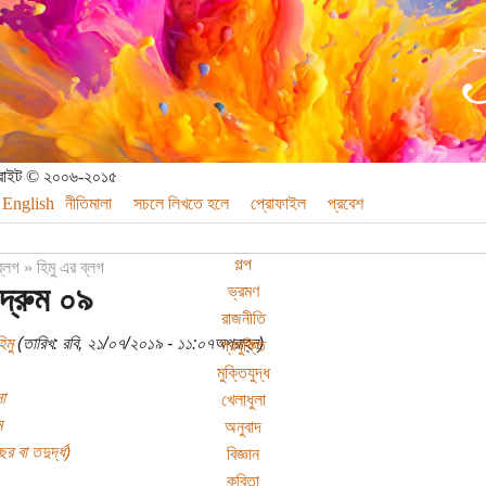
পিরাইট © ২০০৬-২০১৫
English
নীতিমালা
সচলে লিখতে হলে
প্রোফাইল
প্রবেশ
গল্প
ব্লগ
»
হিমু এর ব্লগ
্পদ্রুম ০৯
ভ্রমণ
রাজনীতি
িমু
(তারিখ: রবি, ২১/০৭/২০১৯ - ১১:০৭অপরাহ্ন)
প্রযুক্তি
মুক্তিযুদ্ধ
া
খেলাধুলা
ম
অনুবাদ
র বা তদুর্দ্ধ)
বিজ্ঞান
কবিতা