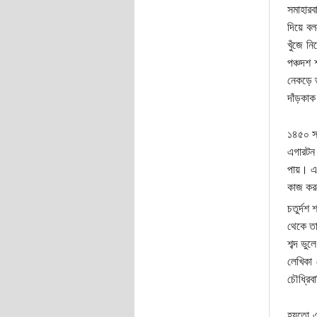
সমাহারব
দিয়ে ব
খুঁজে ন
পঞ্চদশ 
নেকড়ে
দাঁড়কা
১৪৫০ সা
এগারটন 
পায়। এ
কাজ করত
চতুর্দশ
থেকে তা
শব্দ ভু
লেখিকা 
চৌধ্রিব
হয়তো এ