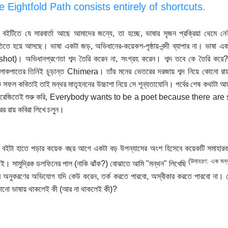
e Eightfold Path consists entirely of shortcuts.
র বইটিতে যে সারবার্তা আছে আমাদের জন্যে, তা হচ্ছে, ভাষার সৃজন প্রক্রিয়া থেমে
িতে হয়ে আসছে। ভাষা একটা জড়, অভিধানের-কয়েকশ-পৃষ্ঠায়-বন্দী ব্যাপার না। ভাষা এ
hot)। অভিধানপ্রণেতা শব্দ তৈরি করেন না, সংগ্রহ করেন। শব্দ তবে কে তৈরি কর
কপাতের তিনিই চূড়ান্ত Chimera। তাঁর মনের ভেতরের দরজায় শব্দ নিয়ে কোনো রায় 
ক সফল কবিতাই তাই মন্থর মাতৃহননের উচ্চাশা নিয়ে সে শূন্যতাযোনি। পর্বের শেষ কথাটা 
রেজিতেই শুরু করি, Everybody wants to be a poet because there are so 
ের রায় কবিরা লিখে চলুন।
র বইটা হাতে পড়ার কয়েক বছর আগে একটা বড় উপন্যাসের অংশ হিসেবে কয়েকটি সমাহারবা
(উদাহরণ: এক মন্থ
ই। সামুদ্রিক ডলফিনের পাল (নাকি ঝাঁক?) বোঝাতে আমি "মন্থন" লিখেছি
 অনুকরণের অভিযোগ যদি কেউ করেন, তর্ক করতে পারবো, অস্বীকার করতে পারবো না। লে
নো ভাষায় থাকলেই কী (আর না থাকলেই কী)?