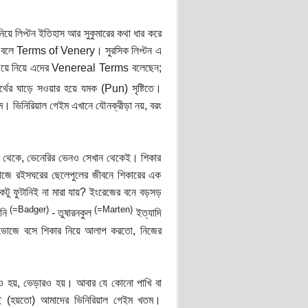
িয়ে লিপ্টন ইতিহাস আর সুকুমারের কথা ধার করে
 যাকে বলে Terms of Venery। সুরসিক লিপ্টন এ
তা চেয়ে নিয়ে এদের Venereal Terms বলেছেন;
্থের ঘাড়ে সওয়ার হয়ে যমক (Pun) সৃষ্টিতে।
ম। ভিনিরিয়াল গেইম এখানে যৌনক্রীড়া নয়, বরং
 মূল থেকে, ভেনেরির ভেনও সেখান থেকেই। শিকার
াজে রইসঘরের ছেলেপুলের জীবনে শিকারের এক
টু ফুটানিই না মারা যায়? ইংরেজের বনে বড়সড়
(=Badger)
(=Marten)
িনি
- তুষারনকুল
ইত্যাদি
 ভোজে বসে শিকার নিয়ে আলাপ করতো, নিজের
ও হয়, ভেড়ারও হয়। আবার যে কোনো পাখি বা
েই (হয়তো) আমাদের ভিনিরিয়াল গেইম খতম।