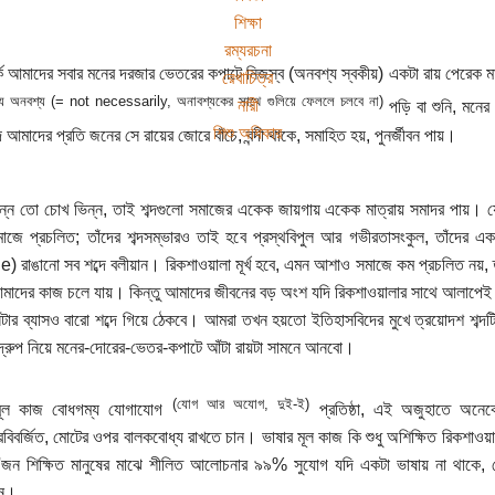
শিক্ষা
রম্যরচনা
র্কে আমাদের সবার মনের দরজার ভেতরের কপাটে নিজস্ব (অনবশ্য স্বকীয়) একটা রায় পেরে
রেখাচিত্র
ে অনবশ্য (= not necessarily, অনাবশ্যকের সাথে গুলিয়ে ফেললে চলবে না)
নারী
পড়ি বা শুনি, মনে
শিশু অধিকার
্দ আমাদের প্রতি জনের সে রায়ের জোরে বাঁচে, বন্দী থাকে, সমাহিত হয়, পুনর্জীবন পায়।
্ন তো চোখ ভিন্ন, তাই শব্দগুলো সমাজের একেক জায়গায় একেক মাত্রায় সমাদর পায়। যেমন
জে প্রচলিত; তাঁদের শব্দসম্ভারও তাই হবে প্রস্থবিপুল আর গভীরতাসংকুল, তাঁদের এক
 রাঙানো সব শব্দে বলীয়ান। রিকশাওয়ালা মূর্খ হবে, এমন আশাও সমাজে কম প্রচলিত নয়
আমাদের কাজ চলে যায়। কিন্তু আমাদের জীবনের বড় অংশ যদি রিকশাওয়ালার সাথে আলাপেই 
টার ব্যাসও বারো শব্দে গিয়ে ঠেকবে। আমরা তখন হয়তো ইতিহাসবিদের মুখে ত্রয়োদশ শব্দটি শুন
িদ্রুপ নিয়ে মনের-দোরের-ভেতর-কপাটে আঁটা রায়টা সামনে আনবো।
(যোগ আর অযোগ, দুই-ই)
মূল কাজ বোধগম্য যোগাযোগ
প্রতিষ্ঠা, এই অজুহাতে অনেকে
্ষরবিবর্জিত, মোটের ওপর বালকবোধ্য রাখতে চান। ভাষার মূল কাজ কি শুধু অশিক্ষিত রিকশাওয়া
'জন শিক্ষিত মানুষের মাঝে শীলিত আলোচনার ৯৯% সুযোগ যদি একটা ভাষায় না থাকে, স
জন।