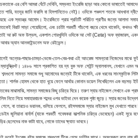
াচকতাকে এর বেশি আমরা ঘেঁটে দেখিনি, সম্ভবত ইংরেজি ছাড়া আর কোনো ভাষাতেই আমাদের চেয়
লতে পারি, যতদূর জানি ফরাসি বা হিসপানিতেও নেই)। ওদিকে পঞ্চদশ শতকে আধখানা দ্বীপ
িয়েছে এক স্বতন্ত্র আমোদ। ইংরেজিতে প্রায় প্রতিটি পরিচিত প্রাণীর জন্যে আলাদা সমাহার
শতকেই বিরাট সাড়া পেয়েছিলো, এবং চর্চাটা পরবর্তী পাঁচশো বছরে থেমে থাকেনি, কখনও ক
 তাই আ রুট অফ উল্ভস, একপাল গোরখুদিনি ওদিকে আ সেট (Cete) অফ ব্যাজারস, একঝা
ক আবার অ্যান আনকাইন্ডনেস অফ রেইভেন্স।
লেই অন্যের-পাছার-চামড়া-ভেজে-তেল-বের-করা এই আংরেজ সামন্তরা নিজেদের মাঝে ফুটানির
ম্যানুস্ক্রিপ্ট। ১৪৮৬ সালে প্রকাশিত হয় দ্য বুক অফ সেইন্ট অ্যালবানস, যেখানে এমন আ
 শব্দগুলো সামন্ত সমাজে শুধু আমোদের জন্যেই টিকে থাকেনি, এক ধরনের সাংস্কৃতিক ল
ো। শার্লক হোমস থেকে হাত ধুয়ে ফেলে আর্থার কোনান ডয়েল লিখেছিলেন এক বড়সড় ইতিহা
 শতকের মাঝামাঝি, সামন্ত সমাজের কিছু চরিত্র ঘিরে। তরুণ স্যার নাইজেল সেখানে এক প্রাজ
লিম নিতে গিয়ে সমাহারবাচক শব্দের ওপর ভাইভা দেন কয়েক পৃষ্ঠা জুড়ে। স্যার জনের উদ্বেগ
লে গেলে, বা তারচেও ভয়ানক, গুলিয়ে ফেললে, রইসসমাজে স্যার নাইজেল মুখ দেখাতে পারবে 
ডেইম জুলিয়ানা বার্নার্স (যাকে পরবর্তী গবেষকরা কাল্পনিক চরিত্র ভেবেছেন) একই সুরে
াড়ির ছেলেদের নাক কাটা যাবে, লোকে তাদের ক্ষ্যাত ভাববে।
ই ভয়েই ইংরেজ রইস সমাজে শব্দগুলো টিকে গেছে চর্চাটার সাথে। অসংস্কৃত বলে নাম রটু