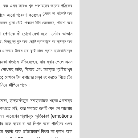
নয়, বরং এমন আরও শব্দ প্রণয়নের জন্যে পাঠকের
(যেমন আ সাটলটি অফ
ধে পড়ে আরো গবেষণা করেছেন
ীবনে। অনেক ধুলো ঘেঁটে শেষমেশ তিনি জেনেছেন, পাঁচশো বছর
ণী বা পেশাকে কী চোখে দেখা হতো, সেটার আভাস
 কিন্তু দ্য বুক অফ সেইন্ট অ্যালবান্সে আ স্কাল্ক অফ
স একেবারে উদোম হয়ে ফুটে আছে অ্যান অ্যাবোমিনেব‌্ল
কা বাতাসে উড়িয়েছেন, যার স্বাদ পেলে এমন
 সোৎসাহ চর্চক, নিজের এবং অন্যের প্রণীত শব্দ
ে; যেখানে টম বাগানের বেড়া রং করতে গিয়ে টের
নিয়ে ঝাঁপিয়ে পড়ে।
 মতে, হাস্যকৌতুক সমাহারবাচক শব্দের একমাত্র
োঝাতে চাই, তার সমাহৃত রূপটি যেন সে আলোয়
ছিলেন আবেগের প্রশান্ত স্মৃতিচারণ (emotions
ার অফ বয়েয বা আ গিগ‌্ল অফ গার্লসের ওপর
 আ ফ্রস্ট অফ ডাউয়েজার্স কিংবা আ ড্যাশ অফ