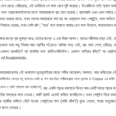
ে দেশ ছেড়ে বেরিয়েছে, এই চর্চাটাকে সে সঙ্গে রেখে পুষ্ট করেছে। ইংরেজিতে তাই অ্যা
 অফ ক্রোকোডাইলসের মতো সমাহারবাচক শব্দ যোগ হয়েছে। ব্যাপারটা এখন এমন পর্যায়ে গে
ন যখন ডাঙায় থাকে, তখন তাদের সমাহারকে বলা হয় আ ওয়্যাডল অফ পেঙ্গুইন্স, যখন পানিতে সা
শিকারে বেরোয়, তখন সেটা রুট ; "ঘরে" বসে থাকলে আবার ডেন অফ উল্ভস, সাধারণভাবে
ীক্ষার জন্যে শব্দ মুখস্থ করে, তাদের জন্যে এ এক বিষম আপদ। যাদের পরীক্ষার তাড়া নে
াচকতা যখন শুধু শিকার আর প্রাণীর গণ্ডিতে আটকা পড়ে নেই, বরং নানা পেশা, চরিত্র, বস
একদল হৃদবদ্যি? আ ফ্লাটার অফ কার্ডিওলজিস্টস। একদল অস্থির বদ্যি? আ ব্রেই
 of Anatomists.
সমাহারবাচকতার এই রংমাতাল ভুলভুলাইয়ার মাঝে গভীর আক্কেল, সরসতা, আর কবিত্বের খোঁজ
টমিস্টের ক্ষেত্রে শুধু বানানের একটা e গাপ করে দিয়ে শারীরতত্ত্বের সাথে মৃতদেহ বা Corpse এর ছবিটা
েকে এ শব্দটা প্রস্তাব করা হয়েছিলো)
, বরং একটা শব্দের ধারণাকে ভিন্ন আর একটি মাত্র শব্দের
টোর সমন্বয়ে শুষে নেওয়া। রবার্ট ফ্রস্ট একেই কবিতা বলেছিলেন। যখন পেঙ্গুইন নিয়ে ক
 স্বকীয় ভঙ্গিতে হেঁটে যাওয়া পেঙ্গুইনের পাল (নাকি ঝাঁক?) বুঝে নেবেন, পরের অনুচ্ছেদে শু
নরা জলে নেমেছে।