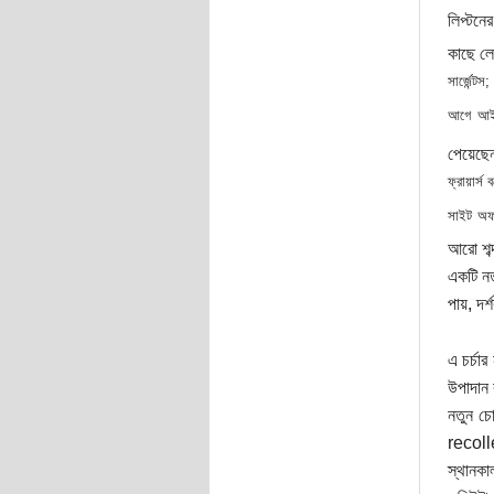
লিপ্টনে
কাছে লে
সার্জেন্ট
আগে আইনজ
পেয়েছ
ফ্রায়ার
সাইট অফ 
আরো শব্
একটি নত
পায়, দর
এ চর্চা
উপাদান 
নতুন চো
recolle
স্থানকা