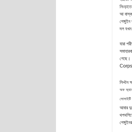
নিংড়াত
আ বাস্ক
পেঙ্গুই
দল যখন 
যারা পর
সমাহারব
গেছে। 
Corps
লিপ্টন 
অফ অ্যানা
সোসাইটি থ
আবার দু
থপথপিয়ে
পেঙ্গুই