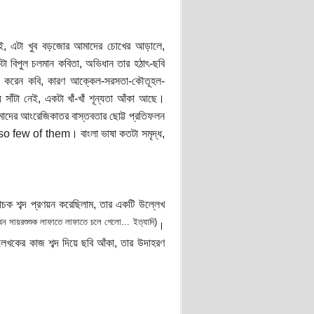
 নেই, এটা খুব বড়জোর আমাদের চোখের আড়ালে,
কটা বিপুল চলমান কবিতা, অভিধান তার হঠাৎ-ছবি
ে? করেন কবি, কারণ আক্কেল-সরসতা-কৌতূহল-
সাঁটা নেই, একটা খাঁ-খাঁ শূন্যতা আঁকা আছে।
আমাদের আংরেজিকাতর বাস্তবতার ছোট্ট প্রতিফলন
few of them। বাংলা ভাষা কতটা সমৃদ্ধ,
চক শব্দ প্রণয়ন করেছিলাম, তার একটি উল্লেখ
ন সায়রশুশুক লাফাতে লাফাতে চলে গেলো... ইত্যাদি)
।
খকের কাজ শব্দ দিয়ে ছবি আঁকা, তার উদাহরণ