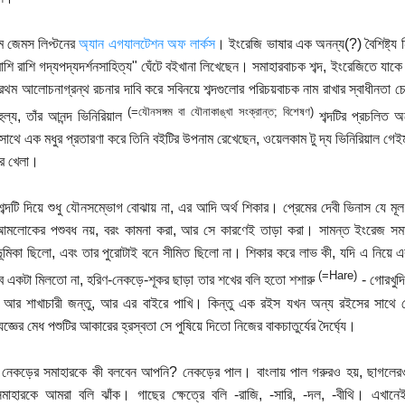
ম জেমস লিপ্টনের
অ্যান এগযালটেশন অফ লার্কস
। ইংরেজি ভাষার এক অনন্য(?) বৈশিষ্ট্য ন
াশি রাশি গদ্যপদ্যদর্শনসাহিত্য" ঘেঁটে বইখানা লিখেছেন। সমাহারবাচক শব্দ, ইংরেজিতে
প্রথম আলোচনাগ্রন্থ রচনার দাবি করে সবিনয়ে শব্দগুলোর পরিচয়বাচক নাম রাখার স্বাধীন
(=যৌনসঙ্গম বা যৌনাকাঙ্খা সংক্রান্ত; বিশেষণ)
ুল্য, তাঁর আনন্দ ভিনিরিয়াল
শব্দটির প্রচলিত অর
সাথে এক মধুর প্রতারণা করে তিনি বইটির উপনাম রেখেছেন, ওয়েলকাম টু দ্য ভিনিরিয়াল গেই
ির খেলা।
শব্দটি দিয়ে শুধু যৌনসম্ভোগ বোঝায় না, এর আদি অর্থ শিকার। প্রেমের দেবী ভিনাস যে
আমলোকের পশুবধ নয়, বরং কামনা করা, আর সে কারণেই তাড়া করা। সামন্ত ইংরেজ সম
ভূমিকা ছিলো, এবং তার পুরোটাই বনে সীমিত ছিলো না। শিকার করে লাভ কী, যদি এ নিয়ে এক
(=Hare)
ুব একটা মিলতো না, হরিণ-নেকড়ে-শূকর ছাড়া তার শখের বলি হতো শশারু
- গোরখুদ
রী আর শাখাচারী জন্তু, আর এর বাইরে পাখি। কিন্তু এক রইস যখন অন্য রইসের সাথে
জ্ঞের মেধ পশুটির আকারের হ্রস্বতা সে পুষিয়ে দিতো নিজের বাকচাতুর্যের দৈর্ঘ্যে।
 নেকড়ের সমাহারকে কী বলবেন আপনি? নেকড়ের পাল। বাংলায় পাল গরুরও হয়, ছাগলের
সমাহারকে আমরা বলি ঝাঁক। গাছের ক্ষেত্রে বলি -রাজি, -সারি, -দল, -বীথি। এখান