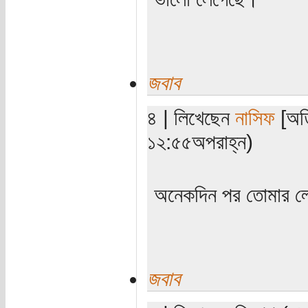
জবাব
৪ | লিখেছেন
নাসিফ
[অতি
১২:৫৫অপরাহ্ন)
অনেকদিন পর তোমার ল
জবাব