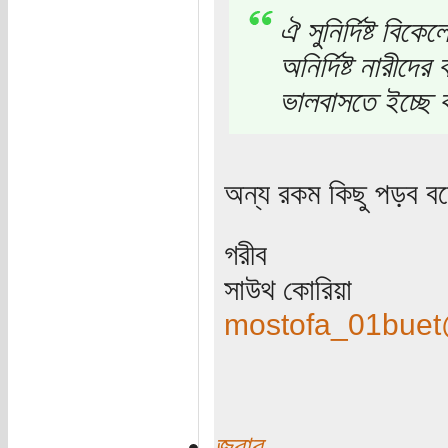
ঐ সুনির্দিষ্ট বিকেল
অনির্দিষ্ট নারীদে
ভালবাসতে ইচ্ছে 
অন্য রকম কিছু পড়ব ব
গরীব
সাউথ কোরিয়া
mostofa_01bue
জবাব