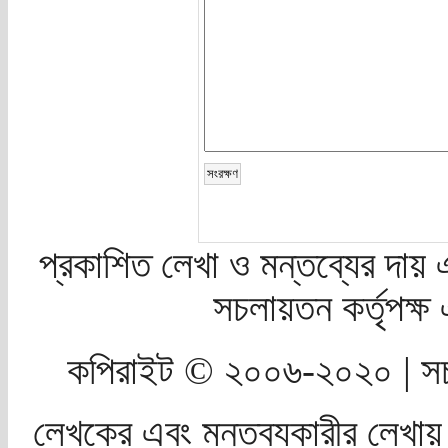
প্রকাশিত লেখা ও মন্তব্যের দায় 
সচলায়তন কর্তৃপক্
কপিরাইট © ২০০৬-২০২০ | সচ
লেখকের এবং মন্তব্যকারীর লেখায়