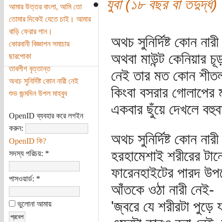
যুবা (১৮ বছর বা তদুর্দ্ধ)
আমার উত্তর বাংলা, আমি তো
তোমার দিকেই যেতে চাই। আমার
বাড়ি ফেরার গান।
অথচ সুনির্দিষ্ট কোন নার
কোরবানী বিজ্ঞাপন সমাচার
অথবা মাউন্ট কেনিয়ার চূ
ছারপোকা
তাবলীগ বৃত্তান্ত
নেই তার মত কোন শী
অথচ সুনির্দিষ্ট কোন নারী নেই
কিংবা বসরার গোলাপের 
শুভ জন্মদিন উপল মাহবুব
একবার ছুঁয়ে দেখলে বহুব
OpenID ব্যবহার করে লগইন
করুন:
অথচ সুনির্দিষ্ট কোন নার
OpenID কি?
হরহামেশাই শরীরের টান
সদস্য পরিচয়:
*
ফারেনহাইটের পারদ উপ
পাসওয়ার্ড:
*
আঁতকে ওঠা নারী নেই-
'জ্বরে যে শরীরটা পুড়ে য
ভুলোনা আমায়