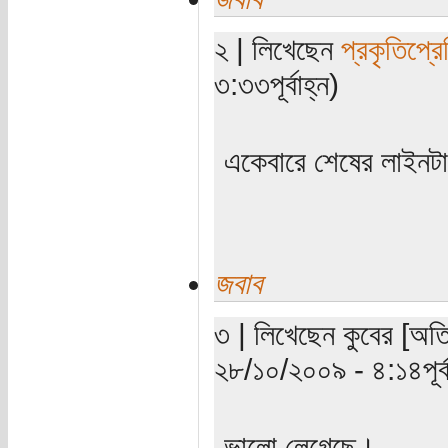
২ | লিখেছেন
প্রকৃতিপ্র
৩:৩৩পূর্বাহ্ন)
একেবারে শেষের লাইনটা
জবাব
৩ | লিখেছেন কুবের [অতি
২৮/১০/২০০৯ - ৪:১৪পূর্ব
ভালো লেগেছে।