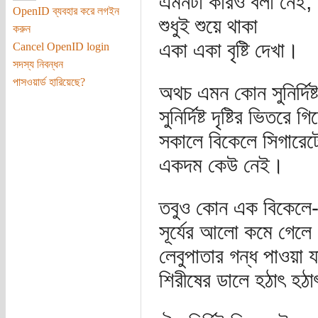
এমনটা কারও বলা নেই,
OpenID ব্যবহার করে লগইন
শুধুই শুয়ে থাকা
করুন
একা একা বৃষ্টি দেখা।
Cancel OpenID login
সদস্য নিবন্ধন
পাসওয়ার্ড হারিয়েছে?
অথচ এমন কোন সুনির্দিষ্
সুনির্দিষ্ট দৃষ্টির ভিতর
সকালে বিকেলে সিগারেট
একদম কেউ নেই।
তবুও কোন এক বিকেলে
সূর্যের আলো কমে গেলে
লেবুপাতার গন্ধ পাওয়া য
শিরীষের ডালে হঠাৎ হ