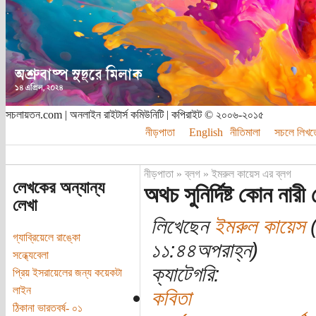
সচলায়তন.com | অনলাইন রাইটার্স কমিউনিটি | কপিরাইট © ২০০৬-২০১৫
নীড়পাতা
English
নীতিমালা
সচলে লিখত
নীড়পাতা
»
ব্লগ
»
ইমরুল কায়েস এর ব্লগ
লেখকের অন্যান্য
অথচ সুনির্দিষ্ট কোন নারী
লেখা
লিখেছেন
ইমরুল কায়েস
(
গ্যাব্রিয়েলে রাঙ্কো
১১:৪৪অপরাহ্ন)
সন্ধ্যেবেলা
ক্যাটেগরি:
প্রিয় ইসরায়েলের জন্য কয়েকটা
লাইন
কবিতা
ঠিকানা ভারতবর্ষ- ০১