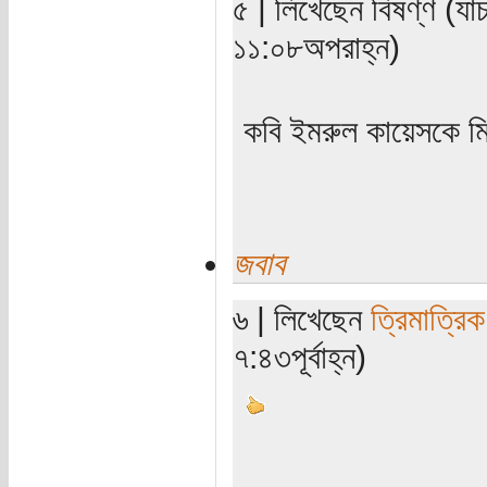
৫ | লিখেছেন বিষণ্ণ (যা
১১:০৮অপরাহ্ন)
কবি ইমরুল কায়েসকে ম
জবাব
৬ | লিখেছেন
ত্রিমাত্রি
৭:৪৩পূর্বাহ্ন)
_ _ _ _ _ _ _ _ _