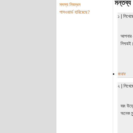
মন্তব্য
সদস্য নিবন্ধন
পাসওয়ার্ড হারিয়েছে?
১ | লিখে
আপনার ল
নিশ্চয়ই
জবাব
২ | লিখেছ
বরং উড়ে 
অনেক সুন