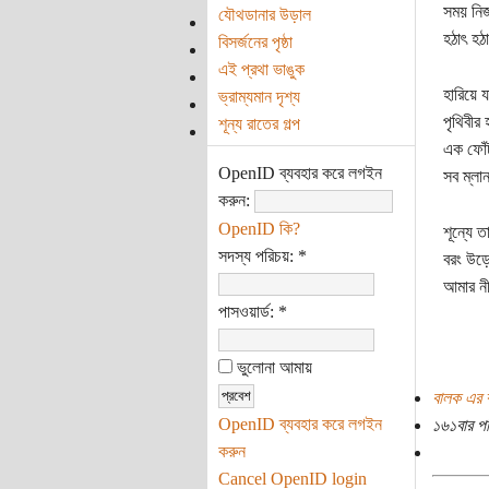
সময় নির্
যৌথডানার উড়াল
হঠাৎ হঠ
বিসর্জনের পৃষ্ঠা
এই প্রথা ভাঙুক
হারিয়ে 
ভ্রাম্যমান দৃশ্য
পৃথিবীর
শূন্য রাতের গল্প
এক ফোঁট
OpenID ব্যবহার করে লগইন
সব ম্লা
করুন:
OpenID কি?
শূন্যে ত
সদস্য পরিচয়:
*
বরং উড়ে
আমার নীল
পাসওয়ার্ড:
*
ভুলোনা আমায়
বালক এর 
OpenID ব্যবহার করে লগইন
১৬১বার প
করুন
Cancel OpenID login