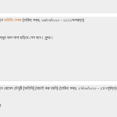
ছেন
অতিথি লেখক
(তারিখ: শুক্র, ২৬/০৩/২০১০ - ১১:১২অপরাহ্ন)
্ভুদ ভাল লাগা ছড়িয়ে গেল মনে। সুন্দর।
েন রোমেল চৌধুরী [অতিথি] (যাচাই করা হয়নি) (তারিখ: শুক্র, ২৭/০৮/২০১০ - ১:৪৭পূর্বাহ্ন)
!