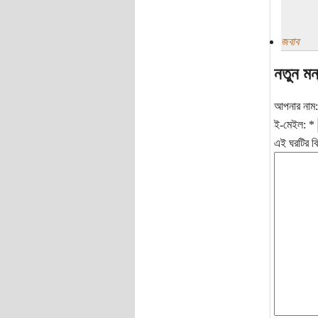
জবাব
নতুন মন
আপনার নাম
ই-মেইল:
*
এই ঘরটির বি