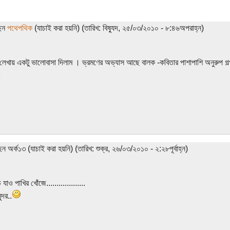
ছেন
পথেপথিক
(যাচাই করা হয়নি) (তারিখ: বিষ্যুদ, ২৫/০৩/২০১০ - ৮:৪৬অপরাহ্ন)
েখায় একটু ভালোবাসা দিলাম । ভ্রমণের অভ্যাস আছে বালক -কবিতার পাশাপাশি অনুরুপ গল
।
েন অর্ক১৩ (যাচাই করা হয়নি) (তারিখ: শুক্র, ২৬/০৩/২০১০ - ২:২৮পূর্বাহ্ন)
যাও পাখির খোঁজে...................
্দর..