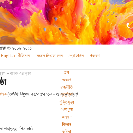
পিরাইট © ২০০৬-২০১৫
English
নীতিমালা
সচলে লিখতে হলে
প্রোফাইল
প্রবেশ
গল্প
ব্লগ
»
বালক এর ব্লগ
্ঠা
ভ্রমণ
রাজনীতি
বালক
(তারিখ: বিষ্যুদ, ২৫/০৩/২০১০ - ৩:৩৪অপরাহ্ন)
প্রযুক্তি
মুক্তিযুদ্ধ
খেলাধুলা
অনুবাদ
বিজ্ঞান
লা পাহাড়চূড়া শিস কাটে
কবিতা