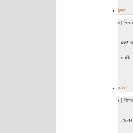
জবাব
৩ | লিখে
একটা অদ
ফারাবী
জবাব
৪ | লিখেছ
চমৎকার 