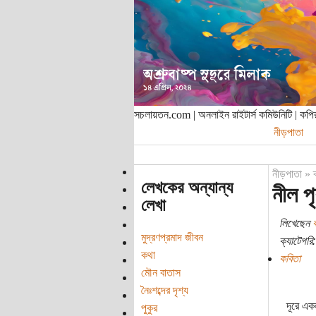
সচলায়তন.com | অনলাইন রাইটার্স কমিউনিটি | ক
নীড়পাতা
নীড়পাতা
»
লেখকের অন্যান্য
নীল পৃষ
লেখা
লিখেছেন
মুদ্রণপ্রমাদ জীবন
ক্যাটেগরি:
কথা
কবিতা
মৌন বাতাস
নৈঃশব্দের দৃশ্য
দূরে এক
পুকুর