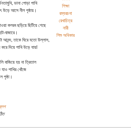
জনতামুখি, ডানা পোড়া পাখি
শিক্ষা
াৎ উড়ে আসে নীল পৃষ্ঠায়।
রম্যরচনা
রেখাচিত্র
যাওয়া কলরব ছড়িয়ে ছিটিয়ে গেছে
নারী
 হাট-বাজারে।
শিশু অধিকার
া আনন্দ, তাকে ঘিরে যতো উল্লাস,
ন করে দিয়ে পাখি উড়ে যায়!
ালি বাজিয়ে হয় না ত্রিতাল
 যাও পাখির খোঁজে
 পৃষ্ঠা।
ব্লগ
ঠিত