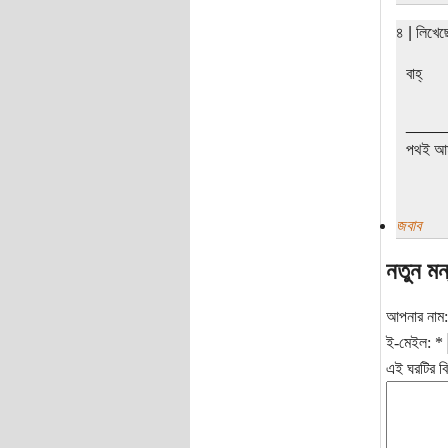
৪ | লিখে
বাহ্
____
পথই আম
জবাব
নতুন মন
আপনার নাম
ই-মেইল:
*
এই ঘরটির বি