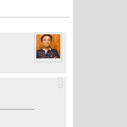
______________