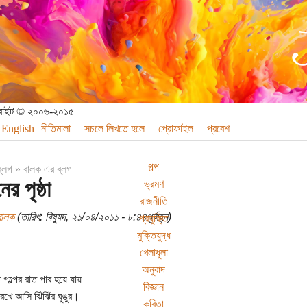
পিরাইট © ২০০৬-২০১৫
English
নীতিমালা
সচলে লিখতে হলে
প্রোফাইল
প্রবেশ
গল্প
ব্লগ
»
বালক এর ব্লগ
ের পৃষ্ঠা
ভ্রমণ
রাজনীতি
বালক
(তারিখ: বিষ্যুদ, ২১/০৪/২০১১ - ৮:৪৪পূর্বাহ্ন)
প্রযুক্তি
মুক্তিযুদ্ধ
খেলাধুলা
অনুবাদ
 গল্পের রাত পার হয়ে যায়
বিজ্ঞান
েখে আসি ঝিঁঝিঁর ঘুঙুর।
কবিতা