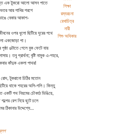
ন্ত এক টুকরো আলো আসন পাতে
শিক্ষা
ভেতর আর পাখির পরশে
রম্যরচনা
ভাঙে বেকার আকাশ-
রেখাচিত্র
নারী
 জীবনের ওপর ধূলো ছিটিয়ে দূরের পথে
শিশু অধিকার
লো একজোড়া পা।
র পৃষ্ঠা ওল্টাতে গেলে বুক ফেটে যায়
সায়। তবু প্রার্থনা; বৃষ্টি নামুক এ-শহরে,
ার কাঁদুক একলা পাথর!
রোদ, টুকরানো চিঠির মতোন
িটিয়ে থাকে শহরের অলি-গলি। কিন্তু
ত একটি পথ নিয়মের চৌকাঠ ডিঙিয়ে,
 গল্পের রেশ নিয়ে ছুটে চলে
ামের ঠিকানার উদ্দেশ্যে...
ব্লগ