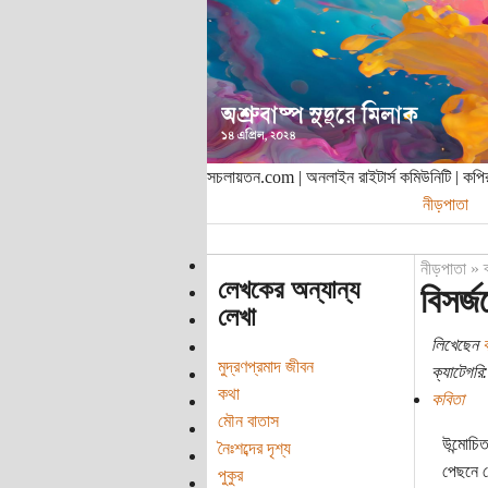
সচলায়তন.com | অনলাইন রাইটার্স কমিউনিটি | ক
নীড়পাতা
নীড়পাতা
»
লেখকের অন্যান্য
বিসর্জন
লেখা
লিখেছেন
মুদ্রণপ্রমাদ জীবন
ক্যাটেগরি:
কথা
কবিতা
মৌন বাতাস
উন্মোচিত
নৈঃশব্দের দৃশ্য
পেছনে র
পুকুর