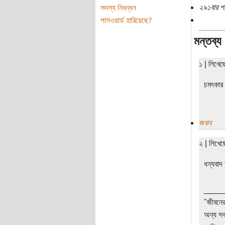
২৯১বার প
সদস্য নিবন্ধন
পাসওয়ার্ড হারিয়েছে?
মন্তব্য
১ | লিখে
চমৎকার
জবাব
২ | লিখে
ধন্যবাদ 
____
"জীবনের
অন্য সব