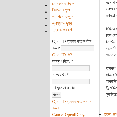
নরম-শা
যৌথডানার উড়াল
চোখের 
বিসর্জনের পৃষ্ঠা
মগ্নতা 
এই প্রথা ভাঙুক
ভ্রাম্যমান দৃশ্য
বিছিন্ন
শূন্য রাতের গল্প
চলে গে
OpenID ব্যবহার করে লগইন
বিসর্জনে
করুন:
অথৈ পিপা
OpenID কি?
আরো একব
সদস্য পরিচয়:
*
তারপরও 
পাসওয়ার্ড:
*
ছড়িয়ে ছ
অপরাজি
ভুলোনা আমায়
উন্মোচিত
সুবর্ণগ্র
OpenID ব্যবহার করে লগইন
করুন
বালক এর 
Cancel OpenID login