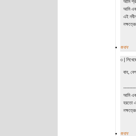
আমি প্র
আমি এক
এই নবীন
নক্ষত্র
জবাব
৩ | লিখে
বাহ, বে
--------
আমি এক
হয়তো এ
নক্ষত্র
জবাব