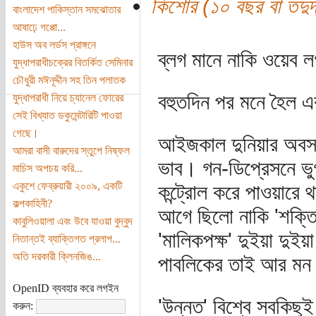
কিশোর (১০ বছর বা তদুর্দ
বাংলাদেশ পাকিস্তান সমঝোতার
আষাঢ়ে গপ্পো...
হাউস অব লর্ডস প্রাঙ্গনে
ব্লগ মানে নাকি ওয়েব 
যুদ্ধাপরাধীচক্রের বিতর্কিত সেমিনার
চৌধুরী মঈনূদ্দীন সহ তিন পলাতক
বহুতদিন পর মনে হৈল এ
যুদ্ধাপরাধী নিয়ে চ্যানেল ফোরের
সেই বিখ্যাত ডকুমেন্টারিটি পাওয়া
গেছে।
আইজকাল দুনিয়ার অবস্
আমরা বাসী বারুদের স্তুপে নিষ্ফল
ভাব। গন-ডিপ্রেসনে ভুগ
মাচিস অপচয় করি...
একুশে ফেব্রুয়ারী ২০০৯, একটি
কন্ট্রোল করে পাওয়ারে
কল্পকাহিনী?
আগে ছিলো নাকি 'শক্তি
কাবুলিওয়ালা এবং উবে যাওয়া বুদ্বুদ
'মালিকপক্ষ' দুইয়া দুইয়
নিতান্তই ব্যাক্তিগত প্রলাপ...
অতি দরকারী ক্লিনজিঙ...
পাবলিকের তাই আর মন
OpenID ব্যবহার করে লগইন
'উন্নত' বিশ্বে সবকিছু
করুন: