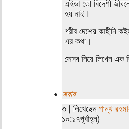
এইডা তো বিদেশী জীবন
হয় নাই।
গরীব দেশের কাহী্নি 
এর কথা।
সেসব নিয়ে লিখেন এক 
জবাব
৩ | লিখেছেন
পান্থ রহমা
১০:১৭পূর্বাহ্ন)