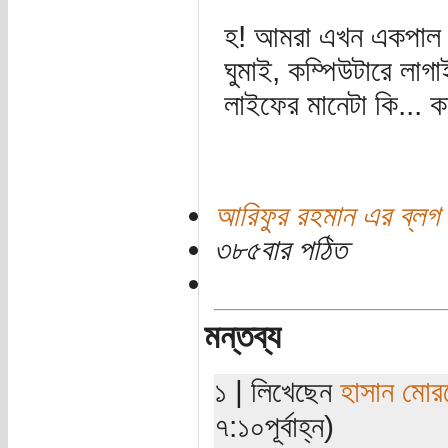
হ! আমরা এখন একপাল খো
ঘুমাই, কম্পিউটারে লাগ
লাইফের মানেটা কি... কন
আরিফুর রহমান এর ব্লগ
৩৮৫বার পঠিত
মন্তব্য
১ | লিখেছেন
হাসান মোর
৭:১০পূর্বাহ্ন)