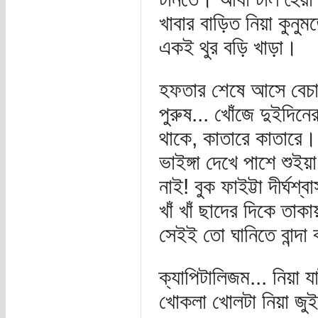
খাবার বাড়িত নিয়া কুনুম
একই থুর বড়ি খাড়া।
হফতার শেষে আসে বেচারা
পুরুষ... খোঁজে দুইদিনে
থাকে, কাতারে কাতারে।
ভাইঙ্গা দেখে পাশে শুই
নাই! বুক ফাইট্টা দীর্ঘ
খাঁ খাঁ ছাদের দিকে তাকা
সেইই তো ঘানিতে বান্দা
ক্যাপিটালিজম... নিয়া
খোকলা খোলটা নিয়া জুই