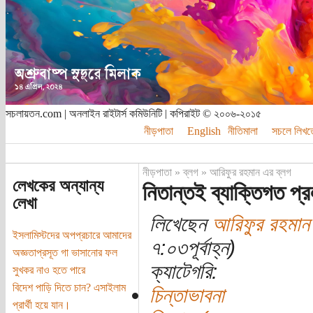
সচলায়তন.com | অনলাইন রাইটার্স কমিউনিটি | কপিরাইট © ২০০৬-২০১৫
নীড়পাতা
English
নীতিমালা
সচলে লিখত
নীড়পাতা
»
ব্লগ
»
আরিফুর রহমান এর ব্লগ
লেখকের অন্যান্য
নিতান্তই ব্যাক্তিগত প্র
লেখা
লিখেছেন
আরিফুর রহমান
ইসলামিস্টদের অপপ্রচারে আমাদের
৭:০৩পূর্বাহ্ন)
অজ্ঞতাপ্রসূত গা ভাসানোর ফল
ক্যাটেগরি:
সুখকর নাও হতে পারে
বিদেশ পাড়ি দিতে চান? এসাইলাম
চিন্তাভাবনা
প্রার্থী হয়ে যান।