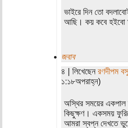
ভাইরে দিন তো বদলাবোই
আছি। কয় কবে হইবো তা
জবাব
৪ | লিখেছেন
রণদীপম বস
১:১৮অপরাহ্ন)
অস্থির সময়ের একপাল ব
কিছুক্ষণ। একসময় ফুরি
আমরা স্বপ্ন দেখতে ভু