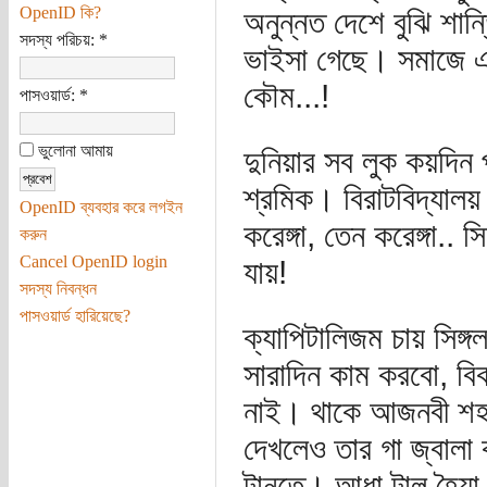
OpenID কি?
অনুন্নত দেশে বুঝি শ
সদস্য পরিচয়:
*
ভাইসা গেছে। সমাজে এ
কৌম...!
পাসওয়ার্ড:
*
ভুলোনা আমায়
দুনিয়ার সব লুক কয়দিন
শ্রমিক। বিরাটবিদ্যালয়
OpenID ব্যবহার করে লগইন
করেঙ্গা, তেন করেঙ্গা..
করুন
Cancel OpenID login
যায়!
সদস্য নিবন্ধন
পাসওয়ার্ড হারিয়েছে?
ক্যাপিটালিজম চায় সিঙ্
সারাদিন কাম করবো, বি
নাই। থাকে আজনবী শহর
দেখলেও তার গা জ্বালা 
টানতে। আধা টাল হৈয়া ফি