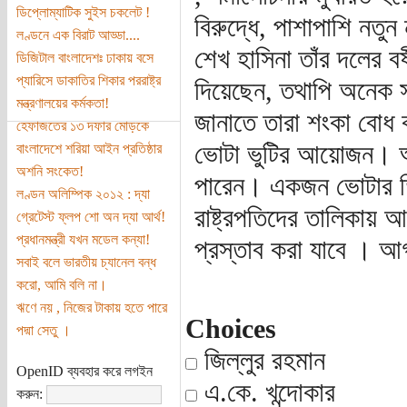
ডিপ্লোম্যাটিক সুইস চকলেট !
বিরুদ্ধে, পাশাপাশি নত
লণ্ডনে এক বিরাট আড্ডা....
শেখ হাসিনা তাঁর দলের বর্
ডিজিটাল বাংলাদেশঃ ঢাকায় বসে
প্যারিসে ডাকাতির শিকার পররাষ্ট্র
দিয়েছেন, তথাপি অনেক স
মন্ত্রণালয়ের কর্মকতা!
জানাতে তারা শংকা বো
হেফাজতের ১৩ দফার মোড়কে
ভোটা ভুটির আয়োজন। আ
বাংলাদেশে শরিয়া আইন প্রতিষ্ঠার
অশনি সংকেত!
পারেন। একজন ভোটার ত
লণ্ডন অলিম্পিক ২০১২ : দ্যা
রাষ্ট্রপতিদের তালিকায় আ
গ্রেটেস্ট ফ্লপ শো অন দ্যা আর্থ!
প্রধানমন্ত্রী যখন মডেল কন্যা!
প্রস্তাব করা যাবে । আ
সবাই বলে ভারতীয় চ্যানেল বন্ধ
করো, আমি বলি না।
ঋণে নয় , নিজের টাকায় হতে পারে
Choices
পদ্মা সেতু ।
জিল্লুর রহমান
OpenID ব্যবহার করে লগইন
এ.কে. খন্দোকার
করুন: