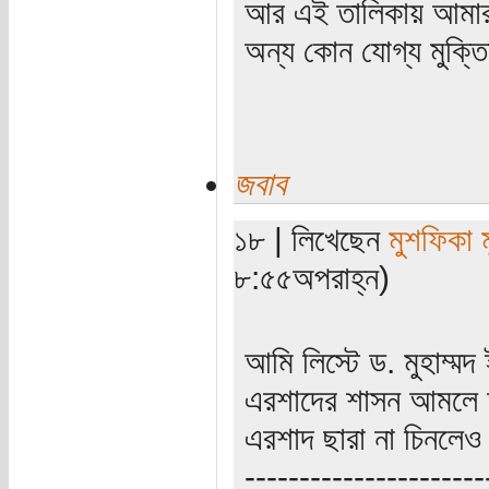
আর এই তালিকায় আমার ত
অন্য কোন যোগ্য মুক্ত
জবাব
১৮ | লিখেছেন
মুশফিকা ম
৮:৫৫অপরাহ্ন)
আমি লিস্টে ড. মুহাম্
এরশাদের শাসন আমলে আ
এরশাদ ছারা না চিনলে
----------------------