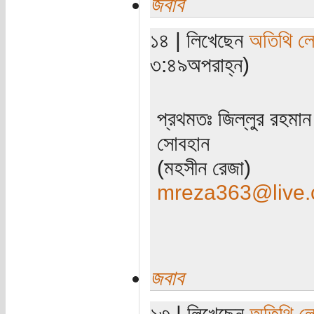
জবাব
১৪ | লিখেছেন
অতিথি ল
৩:৪৯অপরাহ্ন)
প্রথমতঃ জিল্লুর রহমান 
সোবহান
(মহসীন রেজা)
mreza363@live
জবাব
১৩ | লিখেছেন
অতিথি ল