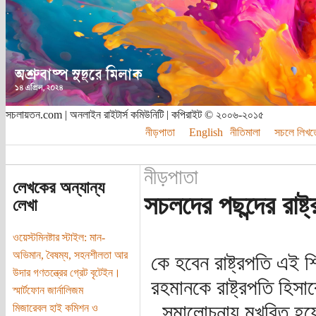
সচলায়তন.com | অনলাইন রাইটার্স কমিউনিটি | কপিরাইট © ২০০৬-২০১৫
নীড়পাতা
English
নীতিমালা
সচলে লিখত
নীড়পাতা
লেখকের অন্যান্য
সচলদের পছন্দের রাষ্ট
লেখা
ওয়েস্টমিনষ্টার স্টাইল: মান-
অভিমান, বৈষম্য, সহনশীলতা আর
কে হবেন রাষ্ট্রপতি এই শ
উদার গণতন্ত্রের গ্রেট বৃটেইন।
রহমানকে রাষ্ট্রপতি হিস
স্মার্টফোন জার্নালিজম
, সমালোচনায় মুখরিত হয়ে
মিজারেবল হাই কমিশন ও