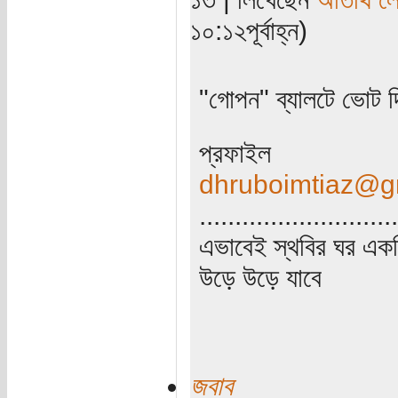
১০:১২পূর্বাহ্ন)
"গোপন" ব্যালটে ভোট দ
প্রফাইল
dhruboimtiaz@g
............................
এভাবেই স্থবির ঘর একদ
উড়ে উড়ে যাবে
জবাব