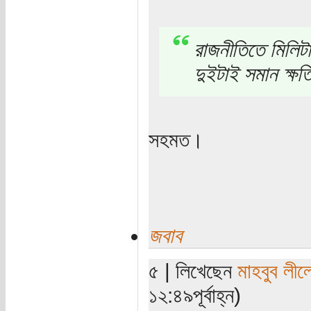
রাজনীতিতে মিলি
দুইটাই সমান ক্ষত
সহমত।
জবাব
৫ | লিখেছেন
মাহবুব লীল
১২:৪৯পূর্বাহ্ন)