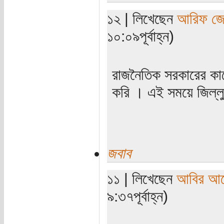
১২ | লিখেছেন
আরিফ জে
১০:০৯পূর্বাহ্ন)
রাজনৈতিক সরকারের কাছে
করি । এই সময়ে জিল্লু
জবাব
১১ | লিখেছেন
আবির আন
৯:৩৭পূর্বাহ্ন)