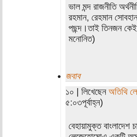
ভাল মন্দ রাজনীতি অর্থনী
রহমান, রেহমান সোবহ
পছন্দ।তাই তিনজন কেই
মনোনিত)
জবাব
১০ | লিখেছেন
অতিথি ল
৫:০৩পূর্বাহ্ন)
বেহায়ামুক্ত বাংলাদেশ 
লেজেহোমোএ একটি অস্ব