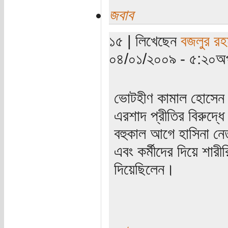
জবাব
১৫ | লিখেছেন
বজলুর রহ
০৪/০১/২০০৯ - ৫:২০অপ
ভোটহীণ কামাল হোসেন।
এরশাদ প্রীতির বিরুদ্
বহুকাল আগে হাসিনা নেতৃ
এবং কর্মীদের দিয়ে শা
দিয়েছিলেন।