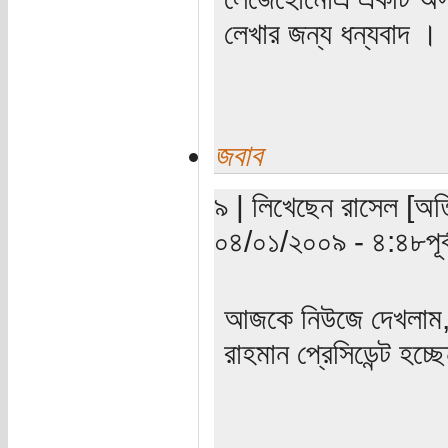
লেখার জন্য ধন্যবাদ ।
জবাব
৯ | লিখেছেন রাসেল [অতি
০৪/০১/২০০৯ - ৪:৪৮পূর্ব
আজকে নিউজে দেখলাম, 
রাহমান প্রেসিডেন্ট হচ্