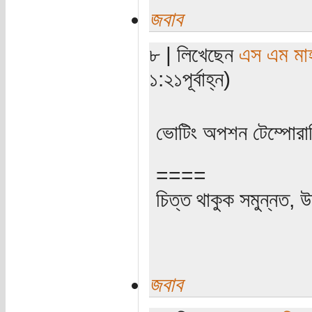
জবাব
৮ | লিখেছেন
এস এম মাহব
১:২১পূর্বাহ্ন)
ভোটিং অপশন টেম্পোরারি
====
চিত্ত থাকুক সমুন্নত, উ
জবাব