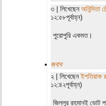
৩ | লিখেছেন
অনিন্দিতা চ
১২:৫৮পূর্বাহ্ন)
পুরোপুরি একমত।
জবাব
২ | লিখেছেন
ইশতিয়াক 
১২:৪২পূর্বাহ্ন)
জিল্লুর রহমানই ভোট 