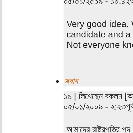
০৫/০১/২০০৯ - ১০:৪২অ
Very good idea. 
candidate and a
Not everyone kn
জবাব
১৯ | লিখেছেন বকলম [অত
০৫/০১/২০০৯ - ২:২৩পূর্ব
আমাদের রাষ্ট্রপতির 