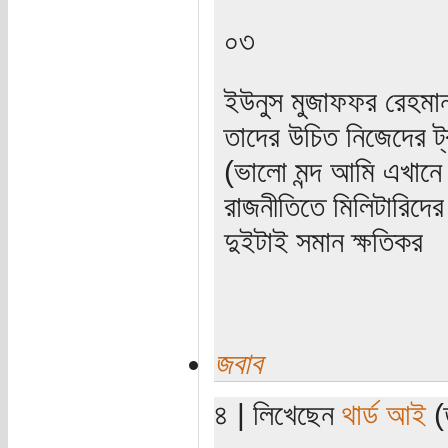
০৩
ইউনুস মুজাফফর রেহম
তাদের উচিত নিজেদের ট্
(ভালো মন্দ আমি এখানে 
রাজনীতিতে মিলিটারিদ
দুইটাই সমান ক্ষতিকর
জবাব
৪ | লিখেছেন
থার্ড আই
(ত