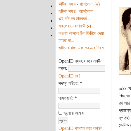
ঝটিকা সফর - বার্সেলোনা (২)
ঝটিকা সফর - বার্সেলোনা
এই যদি হয় মানবধর্ম...
সকলের দোয়াপ্রার্থী ;-)
অরণ্য আসলে ঠিক ফিরিয়ে দেয়া
যাচ্ছে না...
ভূটানের রাজা এবং ৭২-এর নিয়ম
OpenID ব্যবহার করে লগইন
করুন:
OpenID কি?
সদস্য পরিচয়:
*
৯/১১ যে
পিছনের 
পাসওয়ার্ড:
*
রথ আর আ
প্রামাণ্
ভুলোনা আমায়
সুপাঠ্য
ডেভিড র
OpenID ব্যবহার করে লগইন