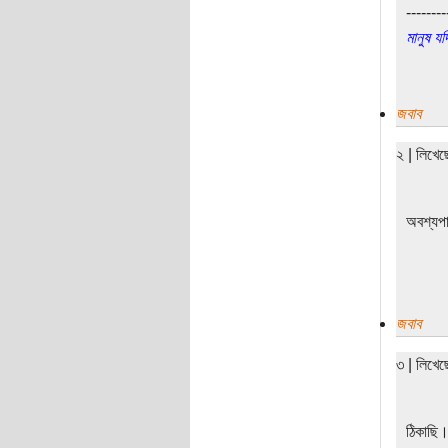
--------
মানুষ য
জবাব
২ | লিখে
অবশ্যপ
জবাব
৩ | লিখে
ঠিকাছি