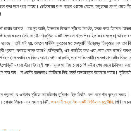
রের কথা মনে পড়ে যাচ্ছে। ছোটবেলায় যখন পাড়ার ওয়াজে যেতাম, হুজুরদের বেপর্দা মেয়
।
 মাথায় আসছে। যত দূর জানি, ইসলামে বিয়েকে দ্বীনের অর্ধেক, ফরজ কাজ হিসেবে ঘোষনা
জীবনের গুরুত্ব (তাদের যৌন প্রবৃত্তি একটা লিগ্যাল খাতে প্রবাহিত করার লক্ষ্যে) আর তার পা
হয়েছে। তাই যদি হয়, তাহলে সাইয়িদ কুতুবের মত সেক্সুয়ালি রিপ্রেস্‌ড্‌ চিরকুমার এবং তার 
রসারী প্রভাব ফেলতে সক্ষম হলো? বেসিক্যালি, এই পার্ভাটের কথা এত লোক কেন মানে? অবশ্য
িবির গং) কতখানি সে বিষয়ে জানা নেই - যা জানি, তারা পাকিস্তানী মোল্লা মাওদুদীর চিন্ত
পোক্রিট - সারা জীবন ইসলামী শাসন ব্যবস্থা নিয়া লেখালেখি কইরা শেষ বয়সে চিকিৎসা ক
সে মারা যায়। মাওদুদীর জানাজাও হইছিলো নিউ ইয়র্ক অঙ্গরাজ্যের বাফেলো শহরে। সৃষ্টিকর
ে পড়লো যে ওসামার সৃষ্টিতে আমেরিকার ভূমিকাও ছিল বিরাট - রুশ-আফগান যুদ্ধের সময়ে। 
। বোনাস লিঙ্ক - দ্য ম্যান হু নিউ,
জন ও'নীল-রে নিয়া একটা ভিডিও ডকুমেন্টারি
, পিবিএস চ্য