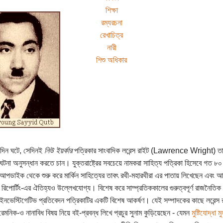
শিক্ষা
রম্যরচনা
রেখাচিত্র
নারী
শিশু অধিকার
দিন ঘটে, সেদিনই
নিউ ইয়র্কার
পত্রিকার সাংবাদিক লরেন্স রাইট (Lawrence Wright) তা
ঘটনা অনুসন্ধান করতে চান। যুক্তরাষ্ট্রের সবচেয়ে নামকরা সাহিত্য পত্রিকা হিসেবে গত ৮
পডাইক থেকে শুরু করে মার্কিন সাহিত্যের তাবৎ রথী-মহারথীরা এর পাতায় লিখেছেন এবং 
য রিপোর্টিং-এর ঐতিহ্যও উল্লেখযোগ্য। বিশেষ করে সাম্প্রতিককালের গুরুত্বপূর্ণ রাজনৈতিক ঘট
) ইনভেস্টিগেটিভ প্রতিবেদন পত্রিকাটির একটি বিশেষ আকর্ষণ। যেই সম্পাদকের কাছে লরেন্
েমনিক-ও নানাবিধ বিষয় নিয়ে বই-প্রবন্ধ লিখে প্রচুর সুনাম কুড়িয়েছেন - যেমন
মুষ্টিযোদ্ধা