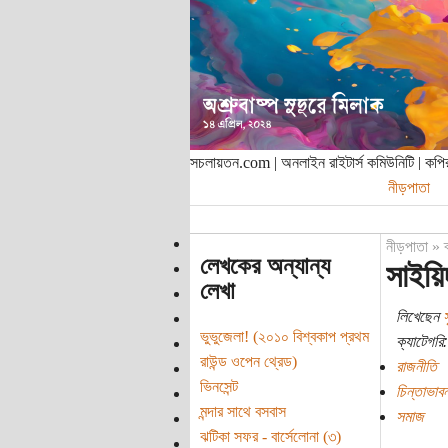
সচলায়তন.com | অনলাইন রাইটার্স কমিউনিটি | ক
নীড়পাতা
নীড়পাতা
»
লেখকের অন্যান্য
সাইয়ি
লেখা
লিখেছেন
স
ভুভুজেলা! (২০১০ বিশ্বকাপ প্রথম
ক্যাটেগরি:
রাউন্ড ওপেন থ্রেড)
রাজনীতি
ভিনসেন্ট
চিন্তাভাবন
মন্দার সাথে বসবাস
সমাজ
ঝটিকা সফর - বার্সেলোনা (৩)