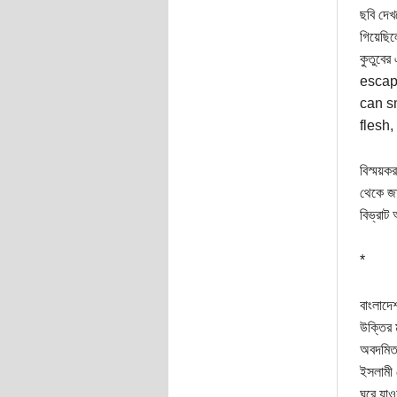
ছবি দেখ
গিয়েছিল
কুতুবে
escap
can sm
flesh,
বিস্ময়ক
থেকে জা
বিভ্রাট
*
বাংলাদে
উক্তির 
অবদমিত 
ইসলামী 
ঘুরে যা