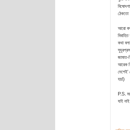
বিষোদগা
ঠেকতো
আরো কথা
বিবাহিত 
কথা বলা 
সুদূরপ্
জামাত-শ
আরেক হি
দেশেই' 
হয়!)
P.S. মন
যাই নাই