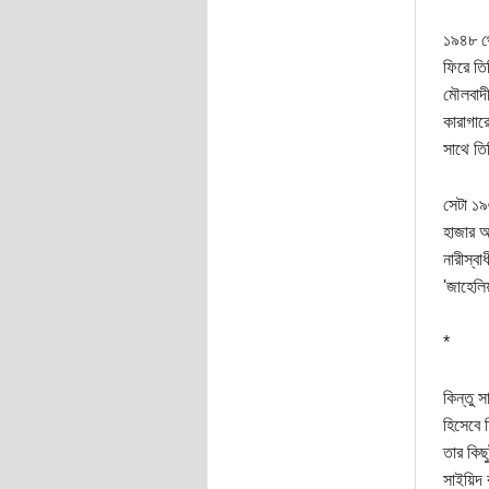
১৯৪৮ থে
ফিরে তি
মৌলবাদী
কারাগার
সাথে তি
সেটা ১৯
হাজার আর
নারীস্ব
'জাহেলি
*
কিন্তু 
হিসেবে 
তার কিছ
সাইয়িদ 