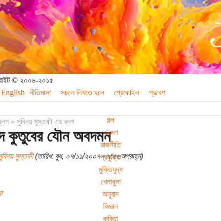
পিরাইট © ২০০৬-২০১৫
English
নীতিমালা
সচলে লিখতে হলে
প্রোফাইল
প্রবেশ
গল্প
ব্লগ
»
সুবিনয় মুস্তফী এর ব্লগ
দ কুতুবের যৌন অবদমন
ভ্রমণ
রাজনীতি
ুবিনয় মুস্তফী
(তারিখ: বুধ, ০৭/১১/২০০৭ - ৯:৫৬অপরাহ্ন)
প্রযুক্তি
মুক্তিযুদ্ধ
খেলাধুলা
া
অনুবাদ
বিজ্ঞান
কবিতা