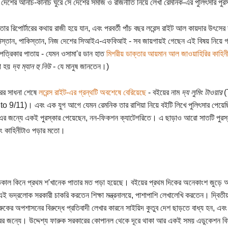
 দেশের আনাচ-কানাচ ঘুরে সে দেশের সমাজ ও রাজনীতি নিয়ে লেখা রেমনিক-এর পুলিৎসার পুরস্ক
তার রিপোর্টারের কথায় রাজী হয়ে যান, এবং পরবর্তী পাঁচ বছর লরেন্স রাইট আল কায়দার উৎসে
্তান, পাকিস্তান, নিজ দেশের সিআইএ-এফবিআই - সব জায়গায়ই গেছেন এই বিষয় নিয়ে গ
পত্রিকার পাতায় - যেমন ওসামা'র ডান হাত
মিশরীয় ডাক্তার আয়মান আল জাওয়াহিরির কাহিন
া হয়
দ্য ম্যান হু নিউ
- যে মানুষ জানতেন।)
রের সাধনা শেষে
লরেন্স রাইট-এর গ্রন্থটি অবশেষে বেরিয়েছে
- বইয়ের নাম
দ্য লুমিং টাওয়ার
(
 9/11)। এবং এক যুগ আগে যেমন রেমনিক তার রাশিয়া নিয়ে বইটি লিখে পুলিৎসার পেয়েছ
এর জন্যে একই পুরস্কার পেয়েছেন, নন-ফিকশন ক্যাটেগরিতে। এ ছাড়াও আরো সাতটি পুরস্
ং কাহিনীটাও পড়ার মতো।
তকাল কিনে প্রথম শ'খানেক পাতার মত পড়া হয়েছে। বইয়ের প্রথম দিকের অনেকাংশ জুড়ে
এই ভদ্রলোক সরকারী চাকরি করতেন শিক্ষা মন্ত্রনালয়ে, পাশাপাশি লেখালেখি করতেন। দ্বিতীয় ব
রুকের অপশাসনের বিরুদ্ধে প্রতিবাদী লেখার কারনে সাইয়িদ কুতুব দেশ ছাড়তে বাধ্য হন, এবং
ের জন্যে। উদ্দেশ্য ফারুক সরকারের কোপানল থেকে দূরে থাকা আর একই সময় এডুকেশন বি