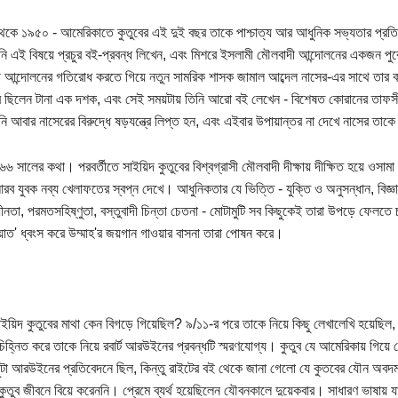
কে ১৯৫০ - আমেরিকাতে কুতুবের এই দুই বছর তাকে পাশ্চাত্য আর আধুনিক সভ্যতার প্রতি 
নি এই বিষয়ে প্রচুর বই-প্রবন্ধ লিখেন, এবং মিশরে ইসলামী মৌলবাদী আন্দোলনের একজন পুর
 আন্দোলনের গতিরোধ করতে গিয়ে নতুন সামরিক শাসক জামাল আব্দেল নাসের-এর সাথে তার বা
ে ছিলেন টানা এক দশক, এবং সেই সময়টায় তিনি আরো বই লেখেন - বিশেষত কোরানের তাফস
নি আবার নাসেরের বিরুদ্ধে ষড়যন্ত্রে লিপ্ত হন, এবং এইবার উপায়ান্তর না দেখে নাসের তাকে
৬৬ সালের কথা। পরবর্তীতে সাইয়িদ কুতুবের বিশ্বগ্রাসী মৌলবাদী দীক্ষায় দীক্ষিত হয়ে ওসা
ব যুবক নব্য খেলাফতের স্বপ্ন দেখে। আধুনিকতার যে ভিত্তি - যুক্তি ও অনুসন্ধান, বিজ্ঞান ও
াধীনতা, পরমতসহিষ্ণুতা, বস্তুবাদী চিন্তা চেতনা - মোটামুটি সব কিছুকেই তারা উপড়ে ফেলতে 
য়াত' ধ্বংস করে উম্মাহ'র জয়গান গাওয়ার বাসনা তারা পোষন করে।
সাইয়িদ কুতুবের মাথা কেন বিগড়ে গিয়েছিল? ৯/১১-র পরে তাকে নিয়ে কিছু লেখালেখি হয়েছিল,
চিহ্নিত করে তাকে নিয়ে রবার্ট আরউইনের প্রবন্ধটি স্মরণযোগ্য। কুতুব যে আমেরিকায় গিয়
ুটা আরউইনের প্রতিবেদনে ছিল, কিন্তু রাইটের বই থেকে জানা গেলো যে কুতবের যৌন অব
কুতুব জীবনে বিয়ে করেননি। প্রেমে ব্যর্থ হয়েছিলেন যৌবনকালে দুয়েকবার। সাধারণ ভাষায় যাক