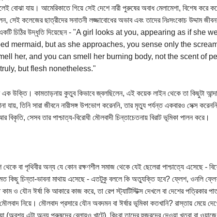
লেই বোঝা যায়। আমেরিকাতে গিয়ে সেই দেশে নারী পুরুষের অবাধ মেলামেশা, বিশেষ করে
েন, সেই কলেজের ছাত্রীদের সনাতনী লজ্জাবোধের অভাব এবং তাদের নিঃসংকোচ উদ্দাম জীবনয
র একটি চিঠির উদ্ধৃতি দিয়েছেন - "A girl looks at you, appearing as if s
ed mermaid, but as she approaches, you sense only the screamin
ell her, and you can smell her burning body, not the scent of per
 truly, but flesh nonetheless."
র এক উক্তি। কামতাড়নায় কুতুব কিভাবে জ্বলছিলেন, এই কয়েক লাইন থেকে তা কিছুটা আন্দা
না যায়, তিনি সারা জীবনে নারীসঙ্গ উপভোগ করেননি, তার মৃত্যু পর্যন্ত একবারও সেক্স ক
 আর বিকৃতি, সেসব তার পাশ্চাত্য-বিরোধী মৌলবাদী চিন্তাচেতনায় বিরাট ভূমিকা পালন করে।
শ থেকে বা পৃথিবীর অন্য যে কোন রক্ষণশীল সমাজ থেকে যেই ছেলেরা পাশ্চাত্যে এসেছে - বি
মত কিছু চিন্তা-ভাবনা মাথায় এসেছে - এতটুকু বললে কি অত্যুক্তি হবে? ফ্লেশ, ওনলি ফ্ল
কাম ও যৌন ঈর্ষা কি আকারে কাজ করে, তা রেপ স্ট্যাটিস্টিক্স দেখলে বা দেশের পত্রিকার পাত
মৌলবাদ নিয়ে। মৌলবাদ প্রসারে যৌন অবদমন বা ঈর্ষার ভূমিকা কতখানি? রাস্তায় মেয়ে দেখে 
ওয়া (অবশ্য এটা অন্য পুরুষদের বেলায়ও খাটে), কিংবা তাদের হুজুরদের দেওয়া খুতবা বা ওয়া