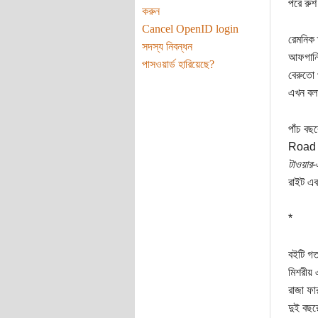
পরে রুশ
করুন
Cancel OpenID login
রেমনিক 
সদস্য নিবন্ধন
আফগানিস
পাসওয়ার্ড হারিয়েছে?
বেরুতো 
এখন বল
পাঁচ বছ
Road to
টাওয়ার
-
রাইট এব
*
বইটি গ
মিশরীয় 
রাজা ফা
দুই বছর