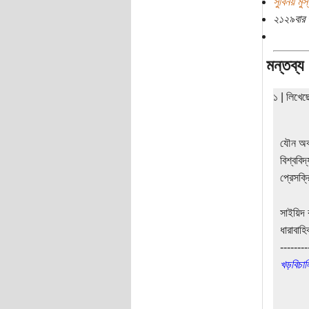
সুবিনয় মু
২১২৯বার 
মন্তব্য
১ | লিখে
যৌন অব
বিশ্ববি
প্রেসক্
সাইয়িদ 
ধারাবাহ
--------
খড়বিচাল