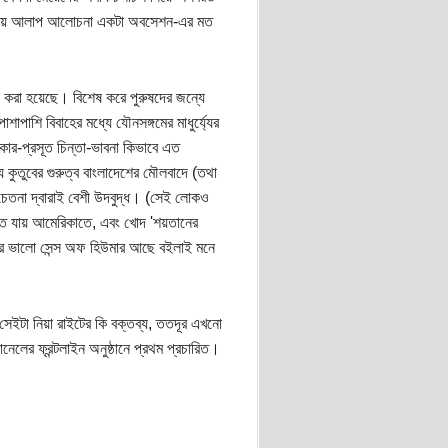
ে নিয়ে আলাপ আলোচনা একটা অবসেশন-এর মত
 করা হয়েছে। বিশেষ করে পুরুষদের জন্যে
শাপাশি বিবাহের মধ্যে যৌনসঙ্গমের মাধুর্য্যের
বিকার-প্রসূত চিন্তা-ভাবনা কিভাবে এত
 কুতুবের গুরুত্ব বাংলাদেশের মৌলবাদে (তথা
া-চেতনা দ্বারাই বেশী উদবুদ্ধ। (সেই লোকও
রতে যায় আমেরিকাতে, এবং খোদ 'শয়তানের
্তার ভালো সেন্স অফ হিউমার আছে বইলাই মনে
সেইটা নিয়া রাইটের কি বক্তব্য, ততদূর এখনো
ানেলের ফ্রন্টলাইন অনুষ্ঠানে প্রথম প্রচারিত।