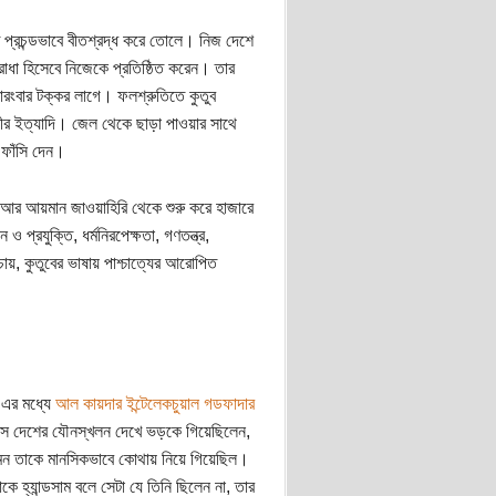
প্রচন্ডভাবে বীতশ্রদ্ধ করে তোলে। নিজ দেশে
োধা হিসেবে নিজেকে প্রতিষ্ঠিত করেন। তার
রংবার টক্কর লাগে। ফলশ্রুতিতে কুতুব
ীর ইত্যাদি। জেল থেকে ছাড়া পাওয়ার সাথে
 ফাঁসি দেন।
মা আর আয়মান জাওয়াহিরি থেকে শুরু করে হাজারে
 প্রযুক্তি, ধর্মনিরপেক্ষতা, গণতন্ত্র,
চায়, কুতুবের ভাষায় পাশ্চাত্যের আরোপিত
 এর মধ্যে
আল কায়দার ইন্টেলেকচুয়াল গডফাদার
ে সে দেশের যৌনস্খলন দেখে ভড়কে গিয়েছিলেন,
দমন তাকে মানসিকভাবে কোথায় নিয়ে গিয়েছিল।
ে হ্যান্ডসাম বলে সেটা যে তিনি ছিলেন না, তার