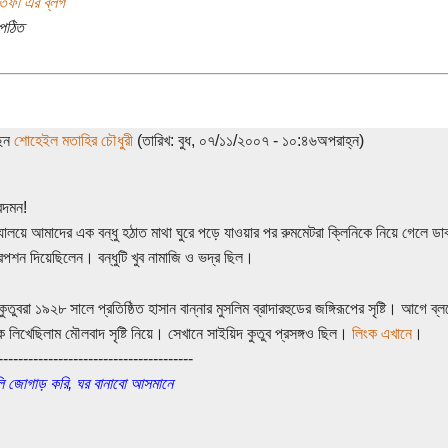
স্তফী এর ব্লগ
পঠিত
ছেন
শোহেইল মতাহির চৌধুরী
(তারিখ: বুধ, ০৭/১১/২০০৭ - ১০:৪৬অপরাহ্ন)
দমন!
দ্যালয়ে আমাদের এক বন্ধু হঠাত মাথা ঘুরে পড়ে যাওয়ার পর রুমমেটরা ক্লিনিকে নিয়ে গেলে ডা
রিপশন দিয়েছিলেন। বন্ধুটি খুব নামাজি ও ভদ্র ছিল।
কুতুবরা ১৯২৮ সালে প্রতিষ্ঠিত হাসান বান্নার মুসলিম ব্রাদারহুডের জঙ্গিরূপের সৃষ্টি। আগ
িক লিখেছিলাম মৌলবাদ সৃষ্টি নিয়ে। সেখানে সাইয়িদ কুতুব প্রসঙ্গও ছিল।
লিংক এখানে
।
---------------------------------------
ি জোগাড় করি, ঘর বানাবো আসমানে