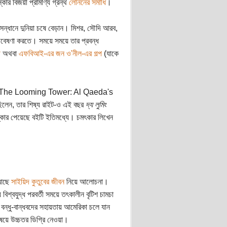
ার বিজয়ী প্রামাণ্য গ্রন্থ
লেনিনের সমাধি
।
র সন্ধানে দুনিয়া চষে বেড়ান। মিশর, সৌদি আরব,
বেষণা করতে। সময়ে সময়ে তার প্রবন্ধ
ী
অথবা
এফবিআই-এর জন ও'নীল-এর গল্প
(যাকে
The Looming Tower: Al Qaeda's
িলেন, তার শিষ্য রাইট-ও এই বছর
দ্য লুমিং
কার পেয়েছে বইটি ইতিমধ্যে। চমৎকার লিখেন
 আছে
সাইয়িদ কুতুবের জীবন
নিয়ে আলোচনা।
িশ্বযুদ্ধ পরবর্তী সময়ে তৎকালীন বৃটিশ চামচা
 বন্ধু-বান্ধবদের সহায়তায় আমেরিকা চলে যান
ষয়ে উচ্চতর ডিগ্রি নেওয়া।