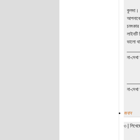
কুলদা।
আপনাকে
চমৎকার 
লাইনটি 
ভালো থ
____
না-দেখা 
____
না-দেখা 
জবাব
৩ | লিখেছ