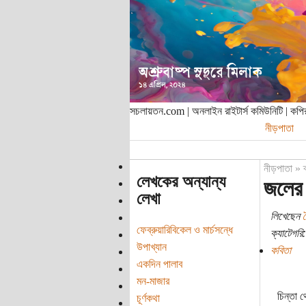
সচলায়তন.com | অনলাইন রাইটার্স কমিউনিটি | ক
নীড়পাতা
নীড়পাতা
»
লেখকের অন্যান্য
জলের
লেখা
লিখেছেন
ফেব্রুয়ারিবিকেল ও মার্চসন্ধে
ক্যাটেগরি:
উপাখ্যান
কবিতা
একদিন পালাব
মন-মাজার
চিন্তা 
চূর্ণকথা