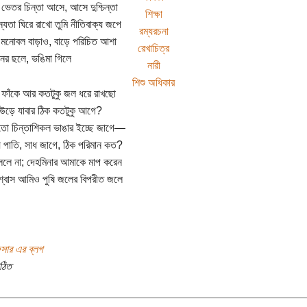
 ভেতর চিন্তা আসে, আসে দুশ্চিন্তা
শিক্ষা
ন্যতা ঘিরে রাখো তুমি নীতিবাক্য জপে
রম্যরচনা
ে মনোবল বাড়াও, বাড়ে পরিচিত আশা
রেখাচিত্র
ের ছলে, ভঙিমা গিলে
নারী
শিশু অধিকার
ফাঁকে আর কতটুকু জল ধরে রাখছো
উড়ে যাবার ঠিক কতটুকু আগে?
ো চিন্তাশিকল ভাঙার ইচ্ছে জাগে—
 পাতি, সাধ জাগে, ঠিক পরিমান কত?
ললে না; দেহমিনার আমাকে মাপ করেন
বিশ্বাস আমিও পুষি জলের বিপরীত জলে
সার এর ব্লগ
ঠিত