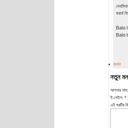
দেহমিনা
যথার্থ 
Balo l
Balo 
জবাব
নতুন মন
আপনার নাম
ই-মেইল:
*
এই ঘরটির বি