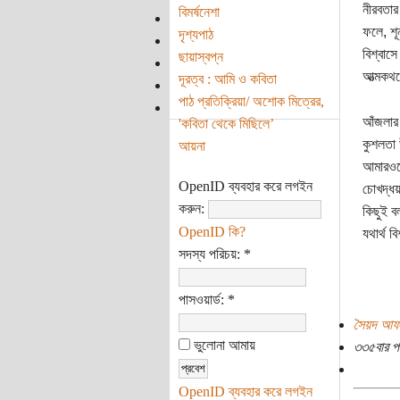
নীরবতার
বিমর্ষনেশা
ফলে, শূ
দৃশ্যপাঠ
বিশ্বাস
ছায়াস্বপ্ন
আত্মকথন
দূরত্ব : আমি ও কবিতা
পাঠ প্রতিক্রিয়া/ অশোক মিত্রের,
আঁজলার 
'কবিতা থেকে মিছিলে’
কুশলতা 
আয়না
আমারওত
OpenID ব্যবহার করে লগইন
চোখদ্ধয়
করুন:
কিছুই ব
OpenID কি?
যথার্থ 
সদস্য পরিচয়:
*
পাসওয়ার্ড:
*
সৈয়দ আফ
ভুলোনা আমায়
৩৩৫বার প
OpenID ব্যবহার করে লগইন