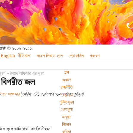
পিরাইট © ২০০৬-২০১৫
English
নীতিমালা
সচলে লিখতে হলে
প্রোফাইল
প্রবেশ
গল্প
ব্লগ
»
সৈয়দ আফসার এর ব্লগ
 বিপরীত জল
ভ্রমণ
রাজনীতি
সৈয়দ আফসার
(তারিখ: শনি, ৩১/০৭/২০১০ - ৬:৫১পূর্বাহ্ন)
প্রযুক্তি
মুক্তিযুদ্ধ
খেলাধুলা
অনুবাদ
বিজ্ঞান
থেকে তুলে আনি কথা, অর্ধেক নীরবতা
কবিতা