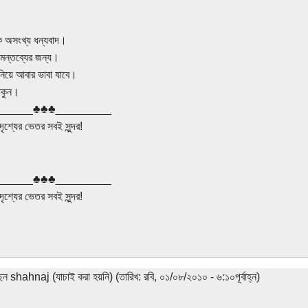
 অসংখ্য ধন্যবাদ।
মন্তব্যের জন্য।
নিয়ে আবার ভাবা যাবে।
াকুন।
______♣♣♣_________
দৃশ্যের ভেতর সবই সুন্দর!
______♣♣♣_________
দৃশ্যের ভেতর সবই সুন্দর!
েন shahnaj (যাচাই করা হয়নি) (তারিখ: রবি, ০১/০৮/২০১০ - ৬:১০পূর্বাহ্ন)