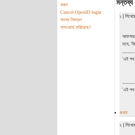
মন্তব্য
করুন
Cancel OpenID login
১ | লিখে
সদস্য নিবন্ধন
পাসওয়ার্ড হারিয়েছে?
আফসার, 
তবে, 'ক
..........
'এই পথ হ
..........
'এই পথ হ
জবাব
২ | লিখে