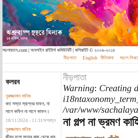
সচলায়তন.com | অনলাইন রাইটার্স কমিউনিটি | কপিরাইট © ২০০৬-২০১৫
নীড়পাতা
English
নীতিমালা
সচলে লিখত
নীড়পাতা
কলরব
Warning
:
Creating d
নুরুজ্জামান মানিক
i18ntaxonomy_term
কত সস্তা স্বপ্নের দাফন, না
/var/www/sachalayat
লাগে কফিন না লাগে কাফন।
না গল্প না ভ্রমণ কা
18/11/2024 - 11:31অপরাহ্ন
নুরুজ্জামান মানিক
জীবন হলো মৃত্যুর কাছ থেকে ধার