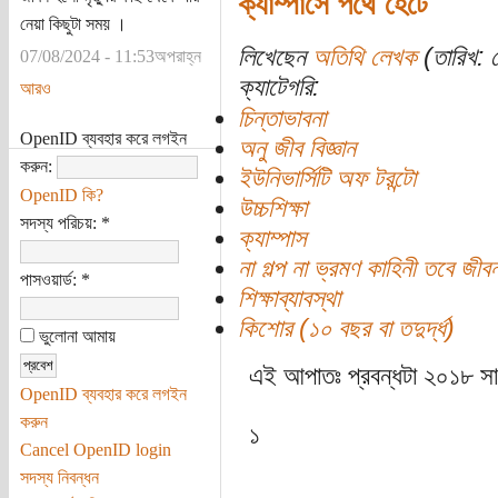
ক্যাম্পাসে পথে হেঁটে
নেয়া কিছুটা সময় ।
লিখেছেন
অতিথি লেখক
(তারিখ: স
07/08/2024 - 11:53অপরাহ্ন
ক্যাটেগরি:
আরও
চিন্তাভাবনা
OpenID ব্যবহার করে লগইন
অনু জীব বিজ্ঞান
করুন:
ইউনিভার্সিটি অফ টরন্টো
OpenID কি?
উচ্চশিক্ষা
সদস্য পরিচয়:
*
ক্যাম্পাস
না গল্প না ভ্রমণ কাহিনী তবে জী
পাসওয়ার্ড:
*
শিক্ষাব্যাবস্থা
কিশোর (১০ বছর বা তদুর্দ্ধ)
ভুলোনা আমায়
এই আপাতঃ প্রবন্ধটা ২০১৮ স
OpenID ব্যবহার করে লগইন
করুন
১
Cancel OpenID login
সদস্য নিবন্ধন