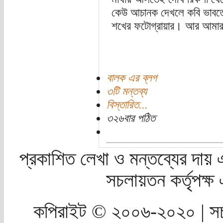
কেউ আচানক দেখলে কবি ভাবত
শখের ফটোগ্রায়ার। আর আমার বন
বালক এর ব্লগ
৩টি মন্তব্য
বিস্তারিত...
৩২৬বার পঠিত
প্রকাশিত লেখা ও মন্তব্যের দায় 
সচলায়তন কর্তৃপক্
কপিরাইট © ২০০৬-২০২০ | সচ