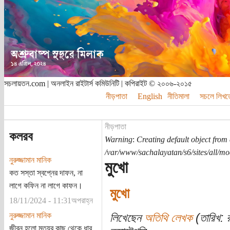
সচলায়তন.com | অনলাইন রাইটার্স কমিউনিটি | কপিরাইট © ২০০৬-২০১৫
নীড়পাতা
English
নীতিমালা
সচলে লিখত
নীড়পাতা
কলরব
Warning
:
Creating default object from
/var/www/sachalayatan/s6/sites/all/m
নুরুজ্জামান মানিক
মুখো
কত সস্তা স্বপ্নের দাফন, না
লাগে কফিন না লাগে কাফন।
মুখো
18/11/2024 - 11:31অপরাহ্ন
নুরুজ্জামান মানিক
লিখেছেন
অতিথি লেখক
(তারিখ: 
জীবন হলো মৃত্যুর কাছ থেকে ধার