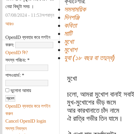
ক্যাটেগরি:
নেয়া কিছুটা সময় ।
সমসাময়িক
07/08/2024 - 11:53অপরাহ্ন
দিনপঞ্জি
আরও
কবিতা
মাটি
OpenID ব্যবহার করে লগইন
মুখো
করুন:
মুখোশ
OpenID কি?
যুবা (১৮ বছর বা তদুর্দ্ধ)
সদস্য পরিচয়:
*
পাসওয়ার্ড:
*
মুখো
ভুলোনা আমায়
চলো, আমরা মুখোশ বানাই সবা
মুখ-মুখোশের ভীড় জমে
OpenID ব্যবহার করে লগইন
আর কারখানাতে চাঁদ নামে
করুন
ঐ রাত্রি গভীর তিন যামে।
Cancel OpenID login
সদস্য নিবন্ধন