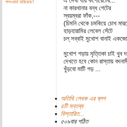
ঐ দেখা যায় কর্পোরেটের...
পাসওয়ার্ড হারিয়েছে?
না কারখানার বন্ধ গেটের
স্বয়ম্বরা ফাঁক,---
(চিমনি থেকে চমকিয়ে চোখ মার
হাড়হারামির লেবেল সেঁটে
চল্‌ সব্বাই মুখোশ বানাই একজ
মুখোশ গড়ায় মৃত্তিকা চাই খুব দ
দেখতে হবে কোন রাস্তায় বদনাম
খুঁড়বো মাটি গড় ...
অতিথি লেখক এর ব্লগ
৪টি মন্তব্য
বিস্তারিত...
৫০৯বার পঠিত