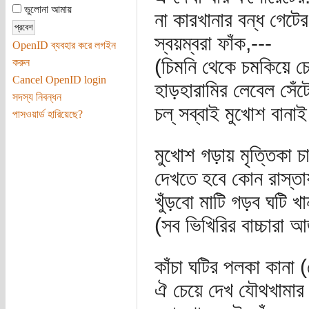
ভুলোনা আমায়
না কারখানার বন্ধ গেটের
স্বয়ম্বরা ফাঁক,---
OpenID ব্যবহার করে লগইন
(চিমনি থেকে চমকিয়ে চ
করুন
Cancel OpenID login
হাড়হারামির লেবেল সেঁট
সদস্য নিবন্ধন
চল্‌ সব্বাই মুখোশ বা
পাসওয়ার্ড হারিয়েছে?
মুখোশ গড়ায় মৃত্তিকা চা
দেখতে হবে কোন রাস্তা
খুঁড়বো মাটি গড়ব ঘটি খা
(সব ভিখিরির বাচ্চারা 
কাঁচা ঘটির পলকা কানা 
ঐ চেয়ে দেখ যৌথখামার