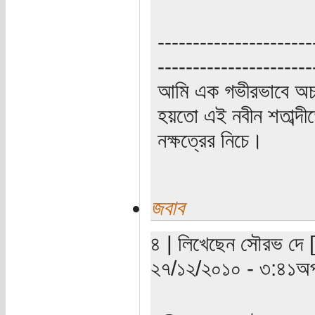
----------------------
----------------------
আমি এক গভীরভাবে অচ
হয়তো এই নবীন শতাব্দী
নক্ষত্রের নিচে।
জবাব
৪ | লিখেছেন সৌরভ দে [
২৭/১২/২০১০ - ৩:৪১অপ