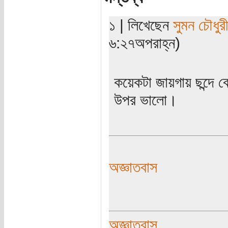
১ | লিখেছেন
সুমন চৌধুরী
৬:২৭অপরাহ্ন)
কয়েকটা জায়গায় ছন্দে ব
উপর ভালো।
অজ্ঞাতবাস
অজ্ঞাতবাস