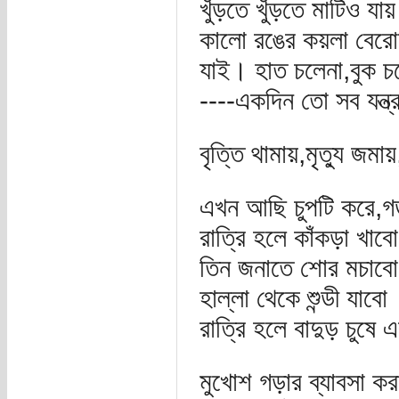
খুঁড়তে খুঁড়তে মাটিও যায়
কালো রঙের কয়লা বেরোয়
যাই। হাত চলেনা,বুক চ
----একদিন তো সব যন্ত
বৃত্তি থামায়,মৃত্যু জমা
এখন আছি চুপটি করে,গ
রাত্রি হলে কাঁকড়া খাবো
তিন জনাতে শোর মচাবো
হাল্লা থেকে শুন্ডী যাবো
রাত্রি হলে বাদুড় চুষে
মুখোশ গড়ার ব্যাবসা ক