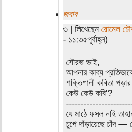
জবাব
৩ | লিখেছেন
রোমেল চৌধ
- ১১:৩৫পূর্বাহ্ন)
সৌরভ ভাই,
আপনার কাব্য প্রতিভাক
শক্তিশালী কবিতা পড়া
কেউ কেউ কবি'?
----------------------
যে মাঠে ফসল নাই তাহা
চুপে দাঁড়ায়েছে চাঁদ 