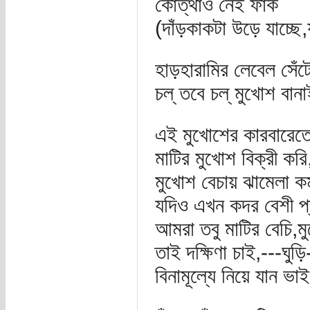
কোত্থাও নেই ফাঁক
(দাঁড়কাকটা উড়ে যাচ্ছে
হাড়হারামির লেবেল সেঁট
চল্‌ তবে চল্‌ মুখোশ ব
এই মুখোশের কারবারেতে
মাটির মুখোশ বিক্রী করি
মুখোশ বেচায় ঝামেলা 
যদিও এখন কদর বেশী প্ল
আমরা তবু মাটির বেচি,মু
তাই দক্ষিণা চাই,---ঘুড়ি
বিনামূল্যে নিয়ে যান ভা