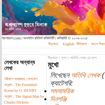
সচলায়তন.com | অনলাইন রাইটার্স কমিউনিটি | কপিরাইট © ২০০৬-২০১৫
নীড়পাতা
English
নীতিমালা
সচলে লিখত
নীড়পাতা
»
ব্লগ
»
অতিথি লেখক এর ব্লগ
লেখকের অন্যান্য
মুখো
লেখা
লিখেছেন
অতিথি লেখক
(
পরীবাগে অঘ্রাজম, গোলযোগ
ক্যাটেগরি:
অনুবাদ - The Furnished
সমসাময়িক
Room by O. HENRY
অনুবাদ - The Signal-Man by
দিনপঞ্জি
Charles Dickens