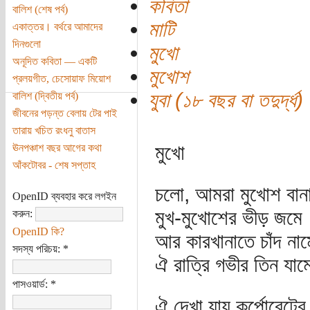
কবিতা
বালিশ (শেষ পর্ব)
মাটি
একাত্তর। বর্থরে আমাদের
দিনগুলো
মুখো
অনূদিত কবিতা — একটি
মুখোশ
প্রলয়গীত, চেসোয়াফ মিয়োশ
যুবা (১৮ বছর বা তদুর্দ্ধ)
বালিশ (দ্বিতীয় পর্ব)
জীবনের পড়ন্ত বেলায় টের পাই
তারায় খচিত রংধনু বাতাস
মুখো
ঊনপঞ্চাশ বছর আগের কথা
আঁকটোবর - শেষ সপ্তাহ
চলো, আমরা মুখোশ বান
OpenID ব্যবহার করে লগইন
মুখ-মুখোশের ভীড় জমে
করুন:
OpenID কি?
আর কারখানাতে চাঁদ নাম
সদস্য পরিচয়:
*
ঐ রাত্রি গভীর তিন যা
পাসওয়ার্ড:
*
ঐ দেখা যায় কর্পোরেটের.