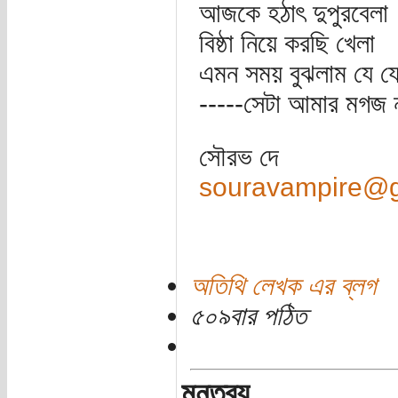
আজকে হঠাৎ দুপুরবেলা
বিষ্ঠা নিয়ে করছি খেলা
এমন সময় বুঝলাম যে যে
-----সেটা আমার মগজ ন
সৌরভ দে
souravampire@g
অতিথি লেখক এর ব্লগ
৫০৯বার পঠিত
মন্তব্য