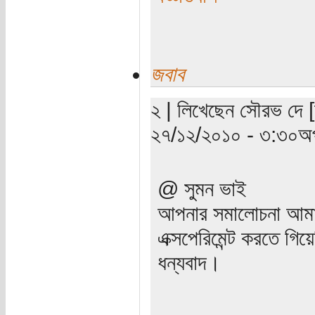
জবাব
২ | লিখেছেন সৌরভ দে [
২৭/১২/২০১০ - ৩:৩০অপ
@ সুমন ভাই
আপনার সমালোচনা আমার 
এক্সপেরিমেন্ট করতে গ
ধন্যবাদ।