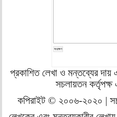
প্রকাশিত লেখা ও মন্তব্যের দায় 
সচলায়তন কর্তৃপক্
কপিরাইট © ২০০৬-২০২০ | সচ
লেখকের এবং মন্তব্যকারীর লেখায়