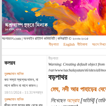
সচলায়তন.com | অনলাইন রাইটার্স কমিউনিটি | কপিরাইট © ২০০৬-২০১৫
নীড়পাতা
English
নীতিমালা
সচলে লিখত
নীড়পাতা
কলরব
Warning
:
Creating default object from
/var/www/sachalayatan/s6/sites/all/m
নুরুজ্জামান মানিক
বড়পাথর
কত সস্তা স্বপ্নের দাফন, না
লাগে কফিন না লাগে কাফন।
মেঘ, নদী আর পাহাড়ের দে
18/11/2024 - 11:31অপরাহ্ন
নুরুজ্জামান মানিক
লিখেছেন
অদ্রোহ
[অতিথি] (তারি
জীবন হলো মৃত্যুর কাছ থেকে ধার