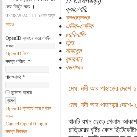
১১:৩৩অপরাহ্ন)
নেয়া কিছুটা সময় ।
ক্যাটেগরি:
07/08/2024 - 11:53অপরাহ্ন
ব্লগরব্লগর
আরও
এদিক-সেদিক
চরকিবাজি
OpenID ব্যবহার করে লগইন
তিন্দু
করুন:
নাফাখুম
OpenID কি?
বান্দরবান
সদস্য পরিচয়:
*
বড়পাথর
পাসওয়ার্ড:
*
মেঘ, নদী আর পাহাড়ের দেশে-১
ভুলোনা আমায়
মেঘ, নদী আর পাহাড়ের দেশে-২
OpenID ব্যবহার করে লগইন
করুন
থানচি যখন ছেড়ে গেলাম আকা
Cancel OpenID login
রাত্তিরের বৃষ্টির কোন ছিঁটেফো
সদস্য নিবন্ধন