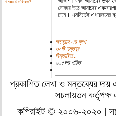
আকাশ।মনটা আমাদের তখন বেজা
পাসওয়ার্ড হারিয়েছে?
নৌকায় উঠে আমাদের একজায়গায়
চড়ন। এমনিতেই এগারজনের ব্যা
অদ্রোহ এর ব্লগ
৩০টি মন্তব্য
বিস্তারিত...
৬৬৫বার পঠিত
প্রকাশিত লেখা ও মন্তব্যের দায় 
সচলায়তন কর্তৃপক্
কপিরাইট © ২০০৬-২০২০ | সচ