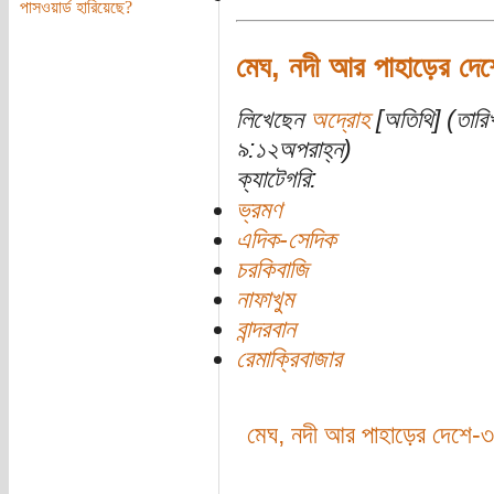
পাসওয়ার্ড হারিয়েছে?
মেঘ, নদী আর পাহাড়ের দেশ
লিখেছেন
অদ্রোহ
[অতিথি] (তারিখ
৯:১২অপরাহ্ন)
ক্যাটেগরি:
ভ্রমণ
এদিক-সেদিক
চরকিবাজি
নাফাখুম
বান্দরবান
রেমাক্রিবাজার
মেঘ, নদী আর পাহাড়ের দেশে-৩