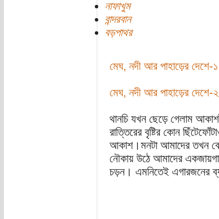
নাফাখুম
বান্দরবান
বড়পাথর
মেঘ, নদী আর পাহাড়ের দেশে-১
মেঘ, নদী আর পাহাড়ের দেশে-২
থানচি যখন ছেড়ে গেলাম আকা
রাত্তিরের বৃষ্টির কোন ছিঁটেফো
আকাশ।মনটা আমাদের তখন বেজা
নৌকায় উঠে আমাদের একজায়গায়
চড়ন। এমনিতেই এগারজনের ব্যা