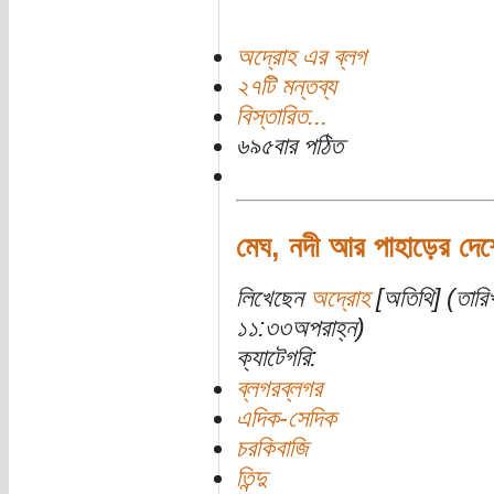
অদ্রোহ এর ব্লগ
২৭টি মন্তব্য
বিস্তারিত...
৬৯৫বার পঠিত
মেঘ, নদী আর পাহাড়ের দে
লিখেছেন
অদ্রোহ
[অতিথি] (তারি
১১:৩৩অপরাহ্ন)
ক্যাটেগরি:
ব্লগরব্লগর
এদিক-সেদিক
চরকিবাজি
তিন্দু