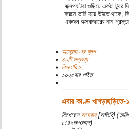
বাক্সপ্যাটরা গুছিয়ে একটা ট্
ক্রমে ভারি হয়ে উঠতে থাকে, কি
একজন কক্সবাজারের নাম প্রস্তা
অদ্রোহ এর ব্লগ
৪০টি মন্তব্য
বিস্তারিত...
১০২৫বার পঠিত
এবার কাণ্ড খাগড়াছড়িতে-
লিখেছেন
অদ্রোহ
[অতিথি] (তারি
৮:৪৯অপরাহ্ন)