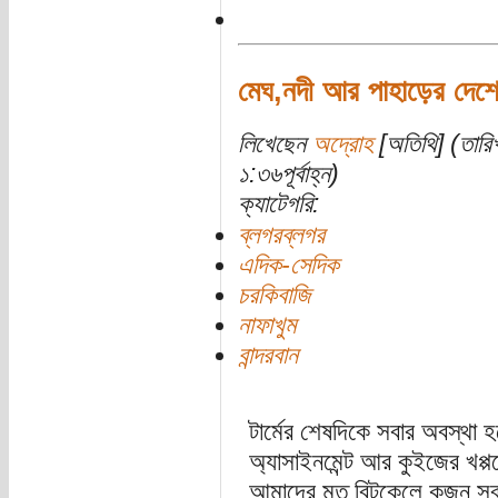
মেঘ,নদী আর পাহাড়ের দেশ
লিখেছেন
অদ্রোহ
[অতিথি] (তারি
১:৩৬পূর্বাহ্ন)
ক্যাটেগরি:
ব্লগরব্লগর
এদিক-সেদিক
চরকিবাজি
নাফাখুম
বান্দরবান
টার্মের শেষদিকে সবার অবস্থা
অ্যাসাইনমেন্ট আর কুইজের খপ্
আমাদের মত বিটকেলে কজন সবার 