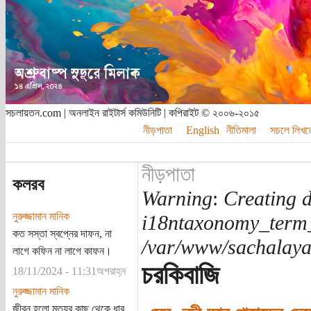
সচলায়তন.com | অনলাইন রাইটার্স কমিউনিটি | কপিরাইট © ২০০৬-২০১৫
নীড়পাতা
English
নীতিমালা
সচলে লিখত
নীড়পাতা
কলরব
Warning
:
Creating d
নুরুজ্জামান মানিক
i18ntaxonomy_term
কত সস্তা স্বপ্নের দাফন, না
/var/www/sachalayat
লাগে কফিন না লাগে কাফন।
চরকিবাজি
18/11/2024 - 11:31অপরাহ্ন
নুরুজ্জামান মানিক
জীবন হলো মৃত্যুর কাছ থেকে ধার