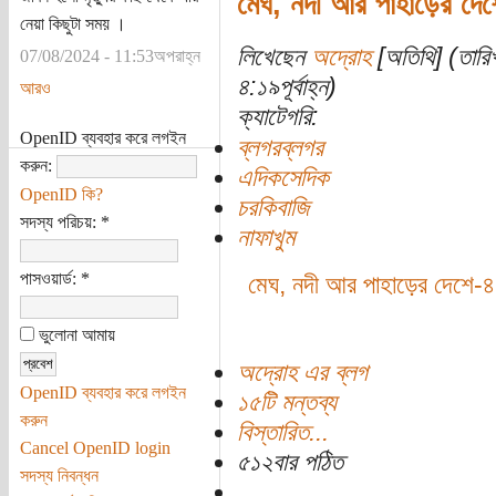
মেঘ, নদী আর পাহাড়ের দে
নেয়া কিছুটা সময় ।
লিখেছেন
অদ্রোহ
[অতিথি] (তারি
07/08/2024 - 11:53অপরাহ্ন
৪:১৯পূর্বাহ্ন)
আরও
ক্যাটেগরি:
OpenID ব্যবহার করে লগইন
ব্লগরব্লগর
করুন:
এদিকসেদিক
OpenID কি?
চরকিবাজি
সদস্য পরিচয়:
*
নাফাখুম
পাসওয়ার্ড:
*
মেঘ, নদী আর পাহাড়ের দেশে-৪
ভুলোনা আমায়
অদ্রোহ এর ব্লগ
OpenID ব্যবহার করে লগইন
১৫টি মন্তব্য
করুন
বিস্তারিত...
Cancel OpenID login
৫১২বার পঠিত
সদস্য নিবন্ধন