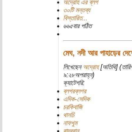
অদ্রোহ এর ব্লগ
৩০টি মন্তব্য
বিস্তারিত...
৬৬৫বার পঠিত
মেঘ, নদী আর পাহাড়ের দেশ
লিখেছেন
অদ্রোহ
[অতিথি] (তারিখ
৯:২৮অপরাহ্ন)
ক্যাটেগরি:
ব্লগরব্লগর
এদিক-সেদিক
চরকিবাজি
থানচি
নাফখুম
বান্দরবান