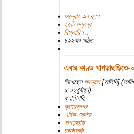
অদ্রোহ এর ব্লগ
২৫টি মন্তব্য
বিস্তারিত...
৪২২বার পঠিত
এবার কাণ্ড খাগড়াছড়িতে-
লিখেছেন
অদ্রোহ
[অতিথি] (তারি
১:৩২পূর্বাহ্ন)
ক্যাটেগরি:
ব্লগরব্লগর
এদিক-সেদিক
খাগড়াছড়ি
চরকিবাজি