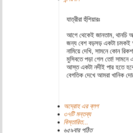
যাত্রীরা হুঁশিয়ারঃ
আগে থেকেই জানতাম, থানচি 
জন্য বেশ বড়সড় একটা চমকই অপ
নামিয়ে দেখি, সামনে কোন রিকশা
মুসিবতে পড়া গেল তো! সামনে 
আস্ত একটা নদীই পার হতে হব
বেগতিক দেখে আমরা খানিক দোনো
অদ্রোহ এর ব্লগ
৩৭টি মন্তব্য
বিস্তারিত...
৬৫৯বার পঠিত