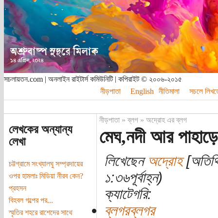
সচলায়তন.com | অনলাইন রাইটার্স কমিউনিটি | কপিরাইট © ২০০৬-২০১৫
নীড়পাতা
English
নীতিমালা
সচলে লিখত
নীড়পাতা
»
ব্লগ
»
অদ্রোহ এর ব্লগ
লেখকের অন্যান্য
মেঘ,নদী আর পাহাড়ে
লেখা
লিখেছেন
অদ্রোহ
[অতিথি
চট্টগ্রামে সংখ্যালঘু সম্প্রদায়ের
১:৩৬পূর্বাহ্ন)
ওপর হামলাঃ মিডিয়া নীরব কেন?
প্রহসন
ক্যাটেগরি:
বিহবল গল্পের পর...
ব্লগরব্লগর
স্মৃতির শহরে রাশেদের সাথে