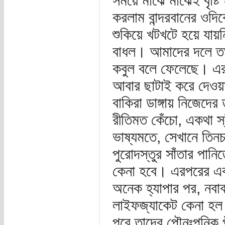
সময়ে মাঝে মাঝেই বৃষ্টি
করলাম বান্দরবানের ওদি
শুকিয়ে খটখটে হয়ে যায়ন
বাধল। আমাদের দলে তখ
কবুল বলে ফেলেছে। এর 
আবার ছাটাই করে দেওয়
বাকিরা ডাঙ্গায় নিজেদে
রীতিমত কেঁচো, একথা স
ভাষ্যমতে, সেখানে তিন
পুরোদস্তুর সাঁতার পান
কেনা হবে। এরপরের এক
অনেক হ্যাপার পর, নবা
লাইফজ্যাকেট কেনা হল। 
পরে তাদের পৌনঃপুনিক 