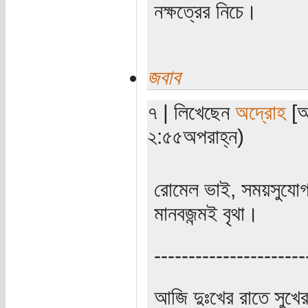
নক্ষত্রের নিচে।
জবাব
৭ | লিখেছেন
অদ্রোহ
[অ
২:৫৫অপরাহ্ন)
রোমেল ভাই, সময়সুযোগ
মানবজন্মই বৃথা।
----------------------
আজি দুঃখের রাতে সুখে