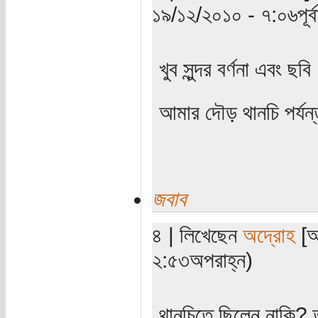
১৯/১২/২০১০ - ৭:০৬পূর্বা
খুব সুন্দর বর্ণনা এবং 
আমার দৌড় থানচি পর্যন
জবাব
৪ | লিখেছেন
অদ্রোহ
[অ
২:৫৩অপরাহ্ন)
থানচিতে ছিলেন নাকি? 