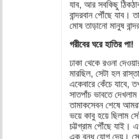
যাব, আর সবকিছু ঠিক
বান্দরবান পৌঁছে যাব।
মোষ তাড়ানো মানুষ বান্দ
গরীবের ঘরে হাতির পা!
ঢাকা থেকে রওনা দেওয়া
মারছিল, সেটা হল রাস্ত
একেবারে কেঁচে যাবে, 
সাতপাঁচ ভাবতে দেখলাম 
তামাকসেবন শেষে আমরা
ভয়ে কাবু হয়ে ছিলাম স
চট্টগ্রাম পৌঁছে যাই।
এক বন্ধু যোগ দেয়। সে 