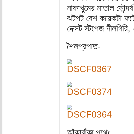
নাফাখুমের মাতাল সৌন্দর
ঝটপট বেশ কয়েকটা ফট
নেক্সট স্টপেজ নীলগির
শৈলপ্রপাত-
আঁকাবাঁকা পথেঃ