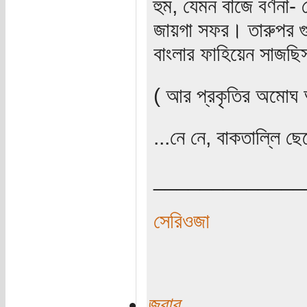
হুম, যেমন বাজে বর্ণনা- 
জায়গা সফর। তারুপর গুগ
বাংলার ফাহিয়েন সাজছি
( আর প্রকৃতির অমোঘ আ
...নে নে, বাকতাল্লি ছ
_____________
সেরিওজা
জবাব