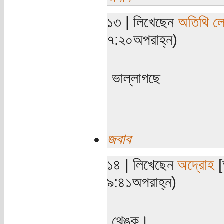
১৩ | লিখেছেন
অতিথি ল
৭:২০অপরাহ্ন)
ভাল্লাগছে
জবাব
১৪ | লিখেছেন
অদ্রোহ
[
৯:৪১অপরাহ্ন)
থেঙ্কু।