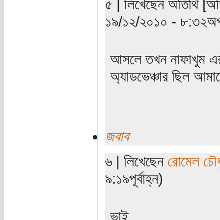
৫ | লিখেছেন অতিথি [অতি
১৯/১২/২০১০ - ৮:৩২অপ
আসলে তখন নাফাখুম এর
অ্যাডভেঞ্চার ছিল আমা
জবাব
৬ | লিখেছেন
রোমেল চৌধ
৯:১৯পূর্বাহ্ন)
ভাই,