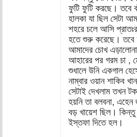
ফুটি ফুটি করছে। তবে ব
হালকা যা ছিল সেটা আ
শহরে চলে আসি প্রাতঃ
হতে শুরু করেছে। তবে 
আমাদের চোখ এড়ালোনা
আহারের পর গরম চা , ম
শুধালে উনি একগাল হেসে
নাম্বার ওয়ান শাকিব খা
সেটাই দেখলাম তখন ট
হয়নি তা বলবনা, এহেন জ
বড় খায়েশ ছিল। কিন্তু 
ইস্তফা দিতে হল।