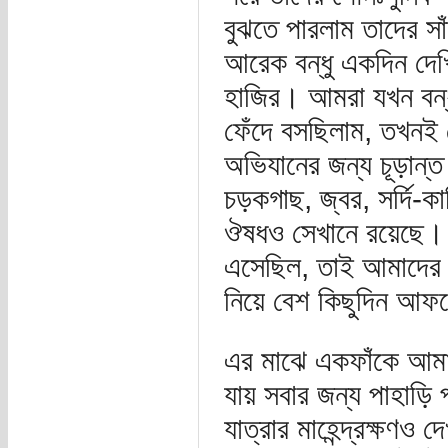
বুঝতে পারলাম তাদের স
আরেক বন্ধু একদিন দেখ
হাজির। আমরা যখন বন্ধু
ফেঁদে বসছিলাম, তখনই
অভিযানের জন্য চূড়ান্ত
চড়কগাছ, জ্বর, সর্দি-কা
ঔষধও সেখানে রয়েছে। 
এসেছিল, তাই আমাদের ম
নিয়ে বেশ কিছুদিন আ
এর মাঝে একফাঁকে আমা
যায় সবার জন্য পাহাড়ি
যাত্রার মাহেন্দ্রক্ষণ