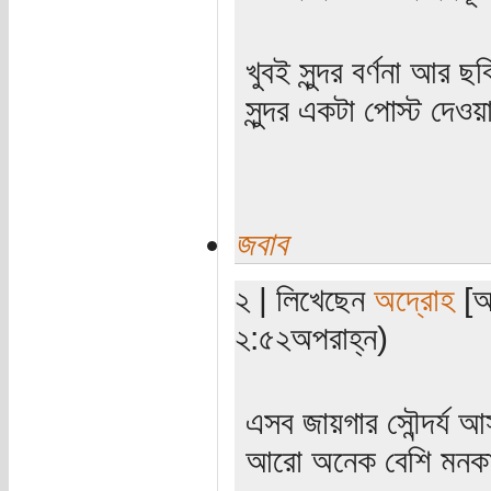
খুবই সুন্দর বর্ণনা আর
সুন্দর একটা পোস্ট দেও
জবাব
২ | লিখেছেন
অদ্রোহ
[অত
২:৫২অপরাহ্ন)
এসব জায়গার সৌন্দর্য আস
আরো অনেক বেশি মনকা