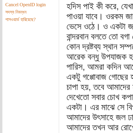
হদিস পাই কী করে, যেখ
Cancel OpenID login
সদস্য নিবন্ধন
পাওয়া যাবে। ওরকম জায়
পাসওয়ার্ড হারিয়েছে?
ভেসে ওঠে। ও একটা জায়
বান্দরবান বলতে তো বগ
কোন দ্রষ্টব্য স্থান 
আরেক বন্ধু উপযাজক হয়
পারিস, আমরা কদিন আগ
একটু গপ্পোবাজ গোছের হ
চাপা হয়, তবে আমাদের 
দেখেতো সবার চোখ কপাল
একটা। এর মাঝে সে বিপ
আমাদের উৎসাহে জল ঢাল
আমাদের তখন আর রোখে ক