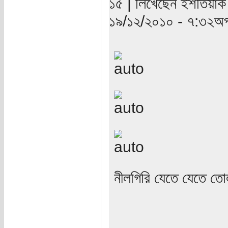
১৫ | লিখেছেন ইশতিয়াক 
১৯/১২/২০১০ - ৭:৩২অপ
নীলগিরি যেতে যেতে ত