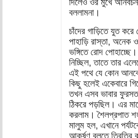
দিলেও ওর মুখে অনির্বচন
বললামনা।
চাঁদের গাড়িতে যুত কর
পাহাড়ি রাস্তা, অনেক 
ভঙ্গিতে রোদ পোহাচ্ছে।
নিচ্ছিল, তাতে তার এল
এই পথে যে কোন আনকোর
কিছু হলেই একেবারে গ
তখন এসব ভাবার ফুরসত 
ঠিকরে পড়ছিল। এর মাঝে
করলাম। শৈলপ্রপাত শহর 
মালুম হল, এখানে পর্যট
আকর্ষণ বলতে তিরতির ক