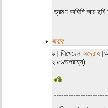
ভ্রমণ কাহিনি আর ছবি
জবাব
৯ | লিখেছেন
অদ্রোহ
[অত
২:৫৬অপরাহ্ন)
----------------------