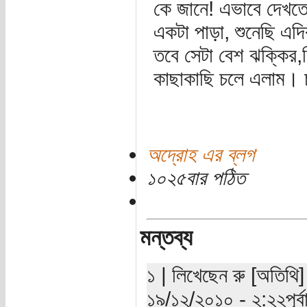
কে জানে! এভাবে দেখত
একটা পাড়া, শুনেছি এদ
তবে সেটা বেশ ঝক্কির
কাছাকাছি চলে এলাম। চ
অদ্রোহ এর ব্লগ
১০২৫বার পঠিত
মন্তব্য
১ | লিখেছেন রু [অতিথি]
১৯/১২/২০১০ - ২:২২পূর্বা