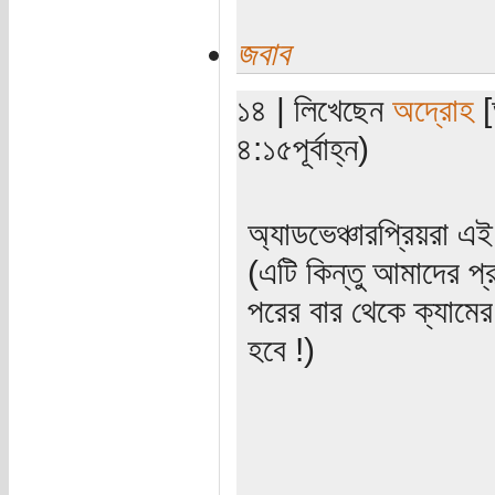
জবাব
১৪ | লিখেছেন
অদ্রোহ
[
৪:১৫পূর্বাহ্ন)
অ্যাডভেঞ্চারপ্রিয়রা এ
(এটি কিন্তু আমাদের 
পরের বার থেকে ক্যামে
হবে !)