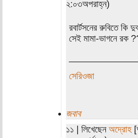
২:০৩অপরাহ্ন)
রবার্টসনের রুবিতে কি 
সেই মামা-ভাগনে রক ?
_____________
সেরিওজা
জবাব
১১ | লিখেছেন
অদ্রোহ
[অ