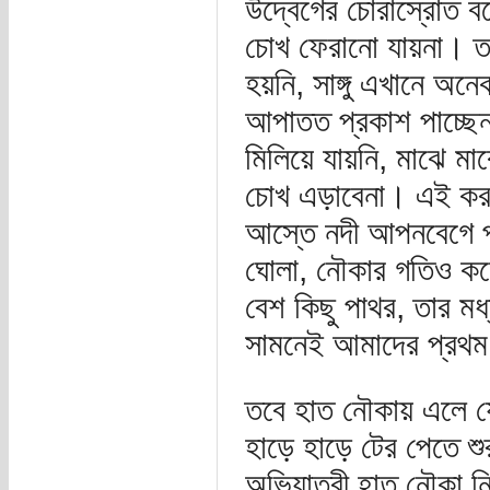
উদ্বেগের চোরাস্রোত ব
চোখ ফেরানো যায়না। তখ
হয়নি, সাঙ্গু এখানে অ
আপাতত প্রকাশ পাচ্ছে
মিলিয়ে যায়নি, মাঝে মা
চোখ এড়াবেনা। এই করত
আস্তে নদী আপনবেগে প
ঘোলা, নৌকার গতিও কম
বেশ কিছু পাথর, তার ম
সামনেই আমাদের প্রথম
তবে হাত নৌকায় এলে যে
হাড়ে হাড়ে টের পেতে 
অভিযাত্রী হাত নৌকা নি