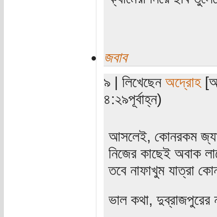
জবাব
৯ | লিখেছেন
অদ্রোহ
[অত
৪:২৯পূর্বাহ্ন)
আসলেই, কোনরকম জ্যাঠ
নিজের কাছেই অবাক লা
তবে নাফাখুম যাত্রা 
ভাল কথা, দুব্রাজপুরের 