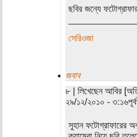
ছবির জন্যে ফটোগ্রাফার
_____________
সেরিওজা
জবাব
৮ | লিখেছেন আবির [অতিথ
২৯/১২/২০১০ - ৩:১৬পূর্বা
সুহান ফটোগ্রাফারের অ
ক্যামেরা নিয়ে ছবি তুলে