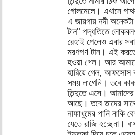
তিন্দুতে নামার ঠিক আ
গোলমেলে। এখানে পাথরগ
এ জায়গায় নদী অনেকটা
টান" পদ্ধতিতে লোকবলও
রেহাই পেলেও এবার সব
মরণপণ টান। এই করতে ক
হওয়া গেল। আর আমাদের
হারিয়ে গেল, আফসোস ব
সময় লাগেনি। তবে কাকত
তিন্দুতে এসে। আমাদের 
আছে। তবে তাদের সাথে 
নাফাখুমের পানি নাকি 
যেতে রাজি হচ্ছেনা। বাধ
ইস্তফা দিয়ে চলে এসে