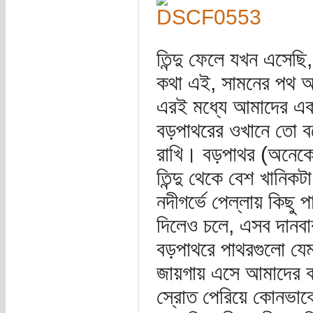
তিন্দু ফেলে যখন এসেছি
কথা এই, সামনের পথ আ
এরই মধ্যে আমাদের এক
বড়পাথরের ওখানে তো বট
রাখি। বড়পাথর (অনেকে
তিন্দু থেকে বেশ খানিক
নদীগর্ভে পেল্লায় কিছ
দিলেও চলে, এসব দানবা
বড়পাথরে পাথরগুলো যেম
জায়গায় এসে আমাদের কপ
স্রোত পেরিয়ে কোনভাব