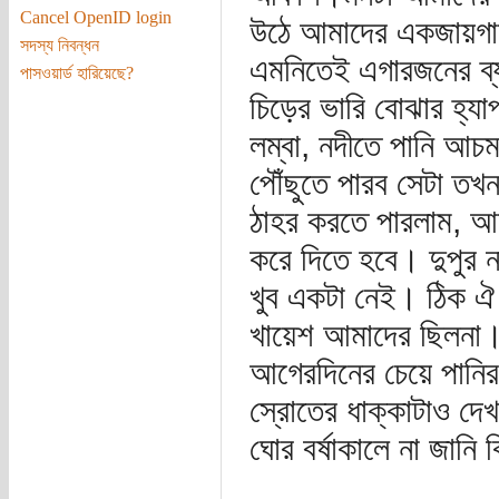
Cancel OpenID login
উঠে আমাদের একজায়গায়
সদস্য নিবন্ধন
এমনিতেই এগারজনের ব্য
পাসওয়ার্ড হারিয়েছে?
চিড়ের ভারি বোঝার হ্য
লম্বা, নদীতে পানি আচম
পৌঁছুতে পারব সেটা তখনও
ঠাহর করতে পারলাম, আজ
করে দিতে হবে। দুপুর ন
খুব একটা নেই। ঠিক ঐ 
খায়েশ আমাদের ছিলনা। 
আগেরদিনের চেয়ে পানির
স্রোতের ধাক্কাটাও দে
ঘোর বর্ষাকালে না জানি