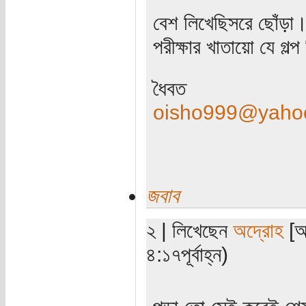
বেশ লিখেছিসরে ছোঁড়া
পরীক্ষার খাতায়ো যে গল
ধৈবত
oisho999@yaho
জবাব
২ | লিখেছেন
অদ্রোহ
[অত
৪:১৭পূর্বাহ্ন)