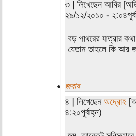
৩ | লিখেছেন আবির [অতিথ
২৯/১২/২০১০ - ২:০৪পূর্বা
বড় পাথরের যাত্রার ক
যেতাম তাহলে কি আর জ
জবাব
৪ | লিখেছেন
অদ্রোহ
[অ
৪:২০পূর্বাহ্ন)
হুম, আরেকটু সবিস্তার