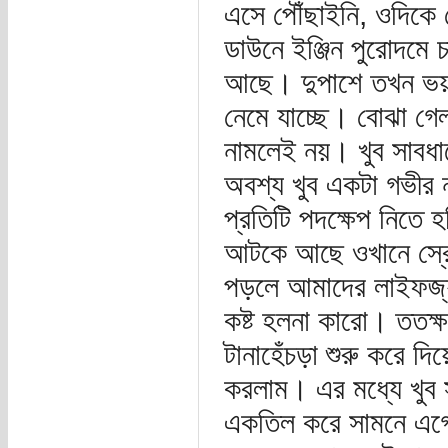
এসে পৌঁছাইনি, ওদিকে 
ডাউনে ইঞ্জিন পুরোদমে চ
আছে। দুপাশে তখন ভয়ং
নেমে যাচ্ছে। বোঝা গেল
নামলেই নয়। খুব সাবধা
অবশ্য খুব একটা গভীর
প্রতিটি পদক্ষেপ নিতে 
আটকে আছে ওখানে স্রোত
পড়লে আমাদের লাইফজ্যা
কষ্ট হলনা কারো। ততক্ষ
টানাহেঁচড়া শুরু করে দ
করলাম। এর মধ্যে খুব 
একতিল করে সামনে এগো