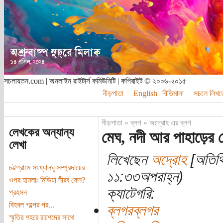
সচলায়তন.com | অনলাইন রাইটার্স কমিউনিটি | কপিরাইট © ২০০৬-২০১৫
নীড়পাতা
English
নীতিমালা
সচলে লিখত
নীড়পাতা
»
ব্লগ
»
অদ্রোহ এর ব্লগ
লেখকের অন্যান্য
মেঘ, নদী আর পাহাড়ের 
লেখা
লিখেছেন
অদ্রোহ
[অতিথি
চট্টগ্রামে সংখ্যালঘু সম্প্রদায়ের
১১:৩৩অপরাহ্ন)
ওপর হামলাঃ মিডিয়া নীরব কেন?
ক্যাটেগরি:
প্রহসন
বিহবল গল্পের পর...
ব্লগরব্লগর
স্মৃতির শহরে রাশেদের সাথে