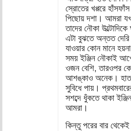
স্রোতের খপ্পরে হাঁসফ
পিছোয় দশা। আমরা যখন
তাদের নৌকা উল্টোদিকে
এটা বুঝতে অন্তত দেরি 
যাওয়ার কোন মানে হয়না
সময় ইঞ্জিন নৌকাই আখ
ওজন বেশি, তারওপর কোন
আশঙ্কাও অনেক। হাত 
সুবিধে পায়। প্রথমবারে
সশব্দে ধুঁকতে থাকা ইঞ
আমরা।
কিন্তু পরের বার থেকে