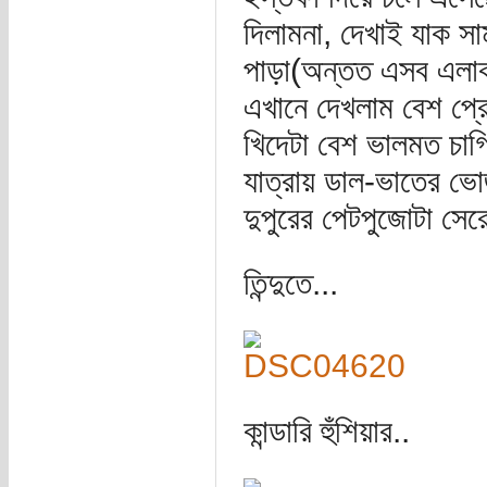
দিলামনা, দেখাই যাক সা
পাড়া(অন্তত এসব এলাক
এখানে দেখলাম বেশ প্র
খিদেটা বেশ ভালমত চাগ
যাত্রায় ডাল-ভাতের ভো
দুপুরের পেটপুজোটা সে
তিন্দুতে...
কান্ডারি হুঁশিয়ার..