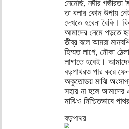
নেমেছি, নদীর গভীরতা 
তা বলার কোন উপায় নে
দেখতে হবেনা বৈকি। কিন
আমাদের নেমে পড়তে হল।
তীব্র বলে আমরা মানবশ
হিম্মত লাগে, নৌকা ঠেল
লাগাতে হবেই। আমাদের
বড়পাথরও পার করে ফেল
অকুতোভয় মাঝি অংসাপ্র
সহায় না হলে আমাদের 
মাঝিও নিশ্চিতভাবে পাথ
বড়পাথর