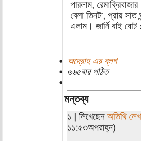
পারলাম, রেমাক্রিবাজা
বেলা তিনটা, প্রায় সাত 
এলাম। জার্নি বাই বোট
অদ্রোহ এর ব্লগ
৬৬৫বার পঠিত
মন্তব্য
১ | লিখেছেন
অতিথি লে
১১:৫৩অপরাহ্ন)