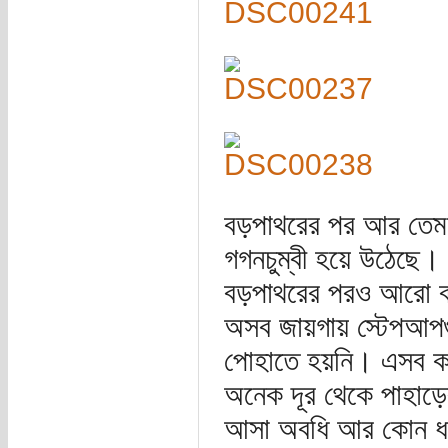
বড়পাথরের পর আর তেম
গগনচুম্বী হয়ে উঠেছে
বড়পাথরের পরও আরো বা
অসব জায়গায় স্টেপআপগ
পোহাতে হয়নি। এসব করত
অনেক দূর থেকে পাহাড়ে
আসা অবধি আর কোন ধর