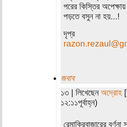
পরের কিস্তির অপেক্ষায়
পড়তে বসুন না হয়...!
দৃপ্র
razon.rezaul@g
জবাব
১৩ | লিখেছেন
অদ্রোহ
[
১২:১১পূর্বাহ্ন)
রেমাক্রিবাজারের বর্ণ