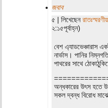
জবাব
৫ | লিখেছেন
রাতঃস্মরণীয়
২:১৫পূর্বাহ্ন)
বেশ এ্যাডভেঞ্চারাস এ
নার্ভাস। পানির নিম্নগত
পাথরের সাথে ঠোকাঠু
============
অন্ধকারের উৎস হতে
সকল দ্বন্ধ বিরোধ মা