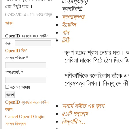
৮:২৪পূর্বাহ্ন)
নেয়া কিছুটা সময় ।
ক্যাটেগরি:
07/08/2024 - 11:53অপরাহ্ন
ব্লগরব্লগর
আরও
ইয়েটস
গান
OpenID ব্যবহার করে লগইন
চিঠি
করুন:
OpenID কি?
ব্লগ হচ্ছে শ্বাস নেয়ার মত। অক
সদস্য পরিচয়:
*
গেরিলা মায়ের পিঠে ঠেস দিয়ে জি
পাসওয়ার্ড:
*
মণিকা'দিকে বলেছিলাম তাঁকে এ
প্রেমপত্র লিখব। কিন্তু সে ক
ভুলোনা আমায়
OpenID ব্যবহার করে লগইন
অনার্য সঙ্গীত এর ব্লগ
করুন
৫১টি মন্তব্য
Cancel OpenID login
বিস্তারিত...
সদস্য নিবন্ধন