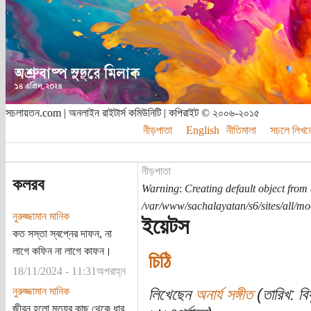
সচলায়তন.com | অনলাইন রাইটার্স কমিউনিটি | কপিরাইট © ২০০৬-২০১৫
নীড়পাতা
English
নীতিমালা
সচলে লিখত
নীড়পাতা
কলরব
Warning
:
Creating default object from
/var/www/sachalayatan/s6/sites/all/m
নুরুজ্জামান মানিক
ইয়েটস
কত সস্তা স্বপ্নের দাফন, না
লাগে কফিন না লাগে কাফন।
চিঠি
18/11/2024 - 11:31অপরাহ্ন
নুরুজ্জামান মানিক
লিখেছেন
অনার্য সঙ্গীত
(তারিখ: বি
জীবন হলো মৃত্যুর কাছ থেকে ধার