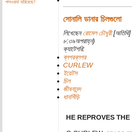
পাসওয়ার্ড হারিয়েছে?
সোনালি ডানার চিলগুলো
লিখেছেন
রোমেল চৌধুরী
[অতিথি] 
৮:৩৯অপরাহ্ন)
ক্যাটেগরি:
ব্লগরব্লগর
CURLEW
ইয়েটস
চিল
জীবনানন্দ
ধানসিঁড়ি
HE REPROVES THE